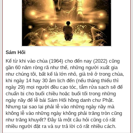
Sám Hối
Kể từ khi vào chùa (1964) cho đến nay (2022) cũng
gần 60 năm ròng rã như thế, những người xuất gia
như chúng tôi, bất kể là lớn nhỏ, già trẻ ở trong chùa,
khi ngày 14 hay 30 âm lịch đến (nếu tháng thiếu thì
ngày 29) mọi người đều cạo tóc, tắm rửa sạch sẽ để
chuẩn bị cho buổi chiều hoặc buổi tối trong những
ngày nầy để lễ bái Sám Hối hồng danh chư Phật.
Nhưng tại sao lại phải lễ vào những ngày nầy mà
không lễ vào những ngày không phải trăng tròn cũng
như trăng khuyết? Đây là một câu hỏi cũng có rất
nhiều người đặt ra và sự trả lời có rất nhiều cách.