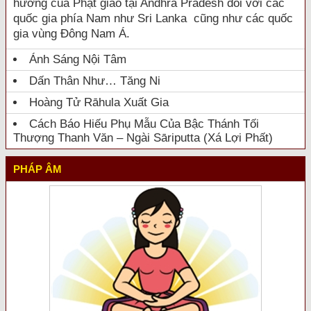
hưởng của Phật giáo tại Andhra Pradesh đối với các
quốc gia phía Nam như Sri Lanka cũng như các quốc
gia vùng Đông Nam Á.
Ánh Sáng Nội Tâm
Dấn Thân Như… Tăng Ni
Hoàng Tử Rāhula Xuất Gia
Cách Báo Hiếu Phụ Mẫu Của Bậc Thánh Tối
Thượng Thanh Văn – Ngài Sāriputta (Xá Lợi Phất)
PHÁP ÂM