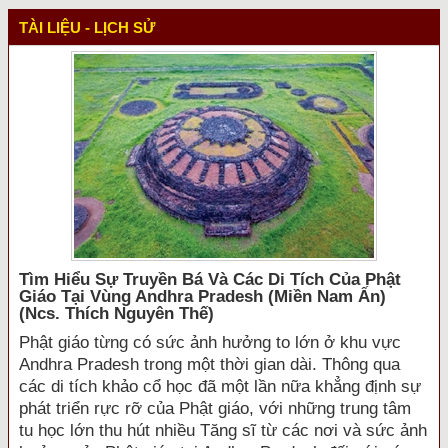
TÀI LIỆU - LỊCH SỬ
Tìm Hiểu Sự Truyền Bá Và Các Di Tích Của Phật
Giáo Tại Vùng Andhra Pradesh (miền Nam Ấn)
(ncs. Thích Nguyên Thế)
Phật giáo từng có sức ảnh hưởng to lớn ở khu vực
Andhra Pradesh trong một thời gian dài. Thông qua
các di tích khảo cổ học đã một lần nữa khẳng định sự
phát triển rực rỡ của Phật giáo, với những trung tâm
tu học lớn thu hút nhiều Tăng sĩ từ các nơi và sức ảnh