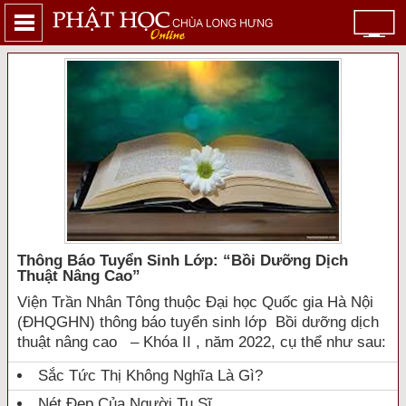
Thông Báo Tuyển Sinh Lớp: “bồi Dưỡng Dịch
Thuật Nâng Cao”
Viện Trần Nhân Tông thuộc Đại học Quốc gia Hà Nội
(ĐHQGHN) thông báo tuyển sinh lớp Bồi dưỡng dịch
thuật nâng cao – Khóa II , năm 2022, cụ thể như sau:
Sắc Tức Thị Không Nghĩa Là Gì?
Nét Đẹp Của Người Tu Sĩ