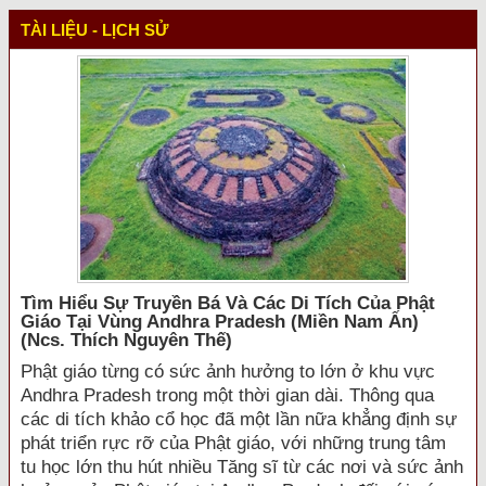
TÀI LIỆU - LỊCH SỬ
Tìm Hiểu Sự Truyền Bá Và Các Di Tích Của Phật
Giáo Tại Vùng Andhra Pradesh (miền Nam Ấn)
(ncs. Thích Nguyên Thế)
Phật giáo từng có sức ảnh hưởng to lớn ở khu vực
Andhra Pradesh trong một thời gian dài. Thông qua
các di tích khảo cổ học đã một lần nữa khẳng định sự
phát triển rực rỡ của Phật giáo, với những trung tâm
tu học lớn thu hút nhiều Tăng sĩ từ các nơi và sức ảnh