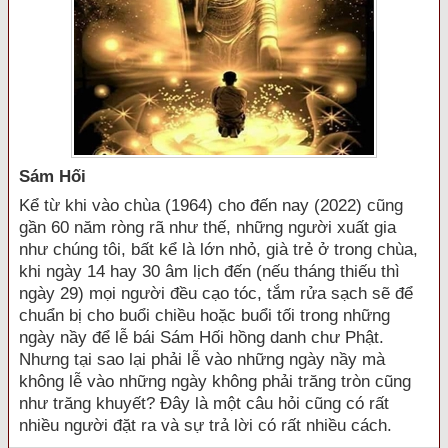
Sám Hối
Kể từ khi vào chùa (1964) cho đến nay (2022) cũng
gần 60 năm ròng rã như thế, những người xuất gia
như chúng tôi, bất kể là lớn nhỏ, già trẻ ở trong chùa,
khi ngày 14 hay 30 âm lịch đến (nếu tháng thiếu thì
ngày 29) mọi người đều cạo tóc, tắm rửa sạch sẽ để
chuẩn bị cho buổi chiều hoặc buổi tối trong những
ngày nầy để lễ bái Sám Hối hồng danh chư Phật.
Nhưng tại sao lại phải lễ vào những ngày nầy mà
không lễ vào những ngày không phải trăng tròn cũng
như trăng khuyết? Đây là một câu hỏi cũng có rất
nhiều người đặt ra và sự trả lời có rất nhiều cách.