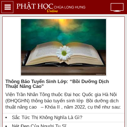
Thông Báo Tuyển Sinh Lớp: “bồi Dưỡng Dịch
Thuật Nâng Cao”
Viện Trần Nhân Tông thuộc Đại học Quốc gia Hà Nội
(ĐHQGHN) thông báo tuyển sinh lớp Bồi dưỡng dịch
thuật nâng cao – Khóa II , năm 2022, cụ thể như sau:
Sắc Tức Thị Không Nghĩa Là Gì?
Nét Đẹp Của Người Tu Sĩ