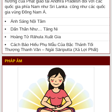
hưởng của Phật giáo tại Andhra Pradesh đối với các
quốc gia phía Nam như Sri Lanka cũng như các quốc
gia vùng Đông Nam Á.
Ánh Sáng Nội Tâm
Dấn Thân Như… Tăng Ni
Hoàng Tử Rāhula Xuất Gia
Cách Báo Hiếu Phụ Mẫu Của Bậc Thánh Tối
Thượng Thanh Văn – Ngài Sāriputta (Xá Lợi Phất)
PHÁP ÂM