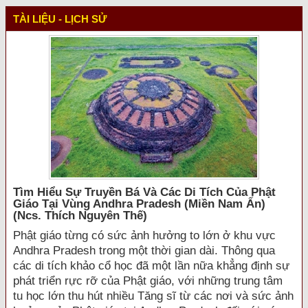
TÀI LIỆU - LỊCH SỬ
Tìm Hiểu Sự Truyền Bá Và Các Di Tích Của Phật
Giáo Tại Vùng Andhra Pradesh (miền Nam Ấn)
(ncs. Thích Nguyên Thế)
Phật giáo từng có sức ảnh hưởng to lớn ở khu vực
Andhra Pradesh trong một thời gian dài. Thông qua
các di tích khảo cổ học đã một lần nữa khẳng định sự
phát triển rực rỡ của Phật giáo, với những trung tâm
tu học lớn thu hút nhiều Tăng sĩ từ các nơi và sức ảnh