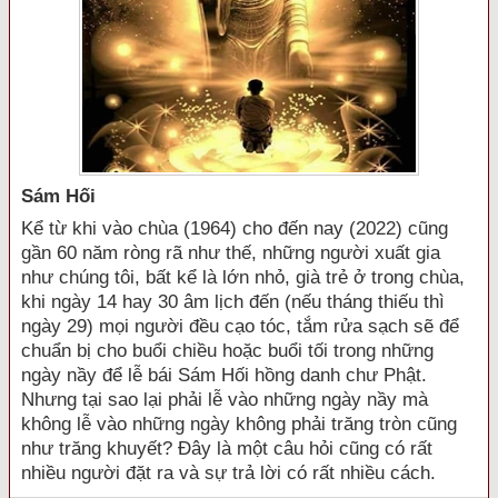
Sám Hối
Kể từ khi vào chùa (1964) cho đến nay (2022) cũng
gần 60 năm ròng rã như thế, những người xuất gia
như chúng tôi, bất kể là lớn nhỏ, già trẻ ở trong chùa,
khi ngày 14 hay 30 âm lịch đến (nếu tháng thiếu thì
ngày 29) mọi người đều cạo tóc, tắm rửa sạch sẽ để
chuẩn bị cho buổi chiều hoặc buổi tối trong những
ngày nầy để lễ bái Sám Hối hồng danh chư Phật.
Nhưng tại sao lại phải lễ vào những ngày nầy mà
không lễ vào những ngày không phải trăng tròn cũng
như trăng khuyết? Đây là một câu hỏi cũng có rất
nhiều người đặt ra và sự trả lời có rất nhiều cách.