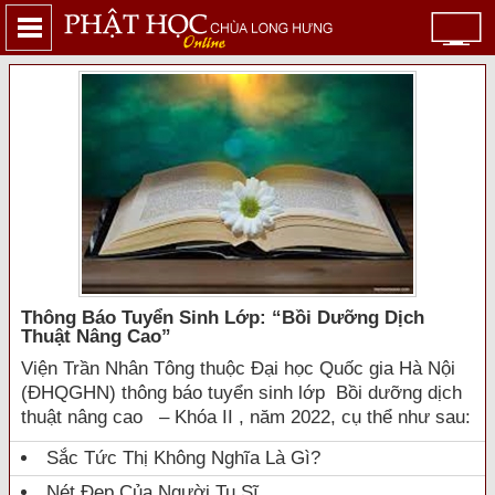
Thông Báo Tuyển Sinh Lớp: “bồi Dưỡng Dịch
Thuật Nâng Cao”
Viện Trần Nhân Tông thuộc Đại học Quốc gia Hà Nội
(ĐHQGHN) thông báo tuyển sinh lớp Bồi dưỡng dịch
thuật nâng cao – Khóa II , năm 2022, cụ thể như sau:
Sắc Tức Thị Không Nghĩa Là Gì?
Nét Đẹp Của Người Tu Sĩ