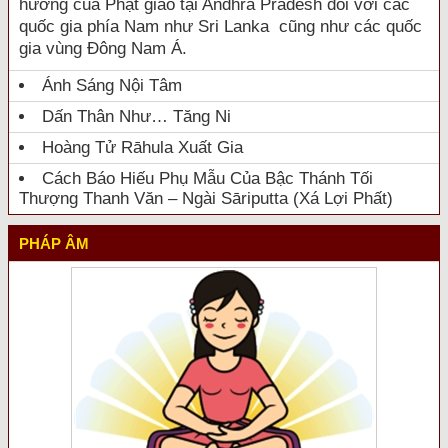
hưởng của Phật giáo tại Andhra Pradesh đối với các
quốc gia phía Nam như Sri Lanka cũng như các quốc
gia vùng Đông Nam Á.
Ánh Sáng Nội Tâm
Dấn Thân Như… Tăng Ni
Hoàng Tử Rāhula Xuất Gia
Cách Báo Hiếu Phụ Mẫu Của Bậc Thánh Tối
Thượng Thanh Văn – Ngài Sāriputta (Xá Lợi Phất)
PHÁP ÂM