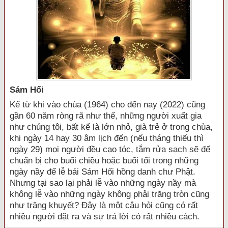
Sám Hối
Kể từ khi vào chùa (1964) cho đến nay (2022) cũng
gần 60 năm ròng rã như thế, những người xuất gia
như chúng tôi, bất kể là lớn nhỏ, già trẻ ở trong chùa,
khi ngày 14 hay 30 âm lịch đến (nếu tháng thiếu thì
ngày 29) mọi người đều cạo tóc, tắm rửa sạch sẽ để
chuẩn bị cho buổi chiều hoặc buổi tối trong những
ngày nầy để lễ bái Sám Hối hồng danh chư Phật.
Nhưng tại sao lại phải lễ vào những ngày nầy mà
không lễ vào những ngày không phải trăng tròn cũng
như trăng khuyết? Đây là một câu hỏi cũng có rất
nhiều người đặt ra và sự trả lời có rất nhiều cách.