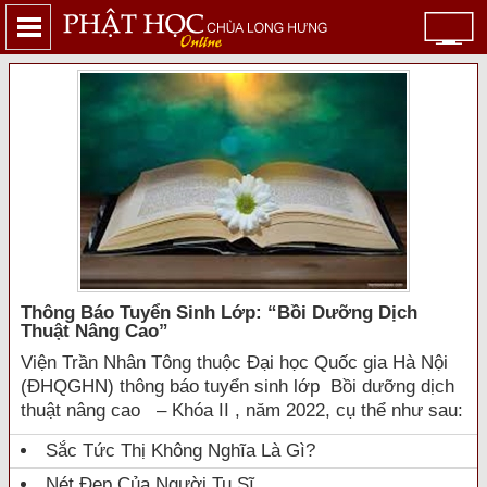
Thông Báo Tuyển Sinh Lớp: “bồi Dưỡng Dịch
Thuật Nâng Cao”
Viện Trần Nhân Tông thuộc Đại học Quốc gia Hà Nội
(ĐHQGHN) thông báo tuyển sinh lớp Bồi dưỡng dịch
thuật nâng cao – Khóa II , năm 2022, cụ thể như sau:
Sắc Tức Thị Không Nghĩa Là Gì?
Nét Đẹp Của Người Tu Sĩ