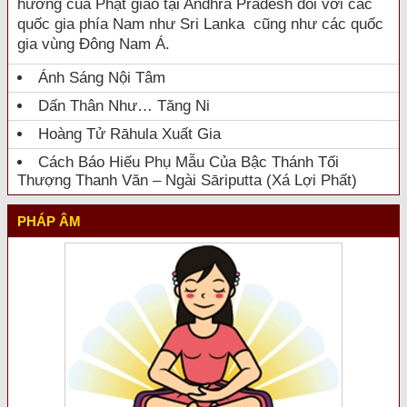
hưởng của Phật giáo tại Andhra Pradesh đối với các
quốc gia phía Nam như Sri Lanka cũng như các quốc
gia vùng Đông Nam Á.
Ánh Sáng Nội Tâm
Dấn Thân Như… Tăng Ni
Hoàng Tử Rāhula Xuất Gia
Cách Báo Hiếu Phụ Mẫu Của Bậc Thánh Tối
Thượng Thanh Văn – Ngài Sāriputta (Xá Lợi Phất)
PHÁP ÂM