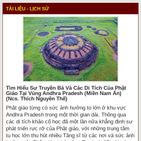
TÀI LIỆU - LỊCH SỬ
Tìm Hiểu Sự Truyền Bá Và Các Di Tích Của Phật
Giáo Tại Vùng Andhra Pradesh (miền Nam Ấn)
(ncs. Thích Nguyên Thế)
Phật giáo từng có sức ảnh hưởng to lớn ở khu vực
Andhra Pradesh trong một thời gian dài. Thông qua
các di tích khảo cổ học đã một lần nữa khẳng định sự
phát triển rực rỡ của Phật giáo, với những trung tâm
tu học lớn thu hút nhiều Tăng sĩ từ các nơi và sức ảnh