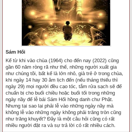
Sám Hối
Kể từ khi vào chùa (1964) cho đến nay (2022) cũng
gần 60 năm ròng rã như thế, những người xuất gia
như chúng tôi, bất kể là lớn nhỏ, già trẻ ở trong chùa,
khi ngày 14 hay 30 âm lịch đến (nếu tháng thiếu thì
ngày 29) mọi người đều cạo tóc, tắm rửa sạch sẽ để
chuẩn bị cho buổi chiều hoặc buổi tối trong những
ngày nầy để lễ bái Sám Hối hồng danh chư Phật.
Nhưng tại sao lại phải lễ vào những ngày nầy mà
không lễ vào những ngày không phải trăng tròn cũng
như trăng khuyết? Đây là một câu hỏi cũng có rất
nhiều người đặt ra và sự trả lời có rất nhiều cách.