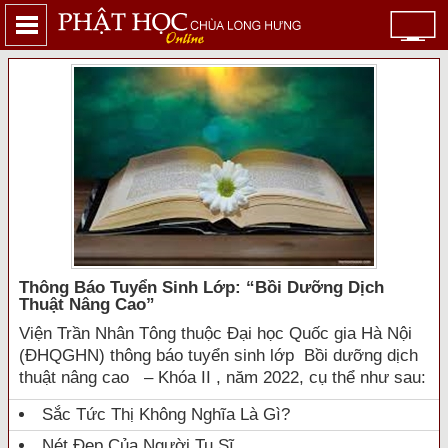
Thông Báo Tuyển Sinh Lớp: “bồi Dưỡng Dịch
Thuật Nâng Cao”
Viện Trần Nhân Tông thuộc Đại học Quốc gia Hà Nội
(ĐHQGHN) thông báo tuyển sinh lớp Bồi dưỡng dịch
thuật nâng cao – Khóa II , năm 2022, cụ thể như sau:
Sắc Tức Thị Không Nghĩa Là Gì?
Nét Đẹp Của Người Tu Sĩ