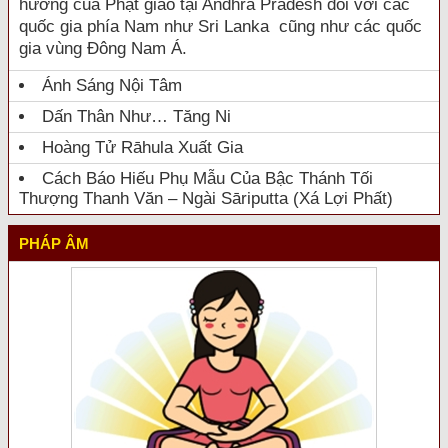
hưởng của Phật giáo tại Andhra Pradesh đối với các
quốc gia phía Nam như Sri Lanka cũng như các quốc
gia vùng Đông Nam Á.
Ánh Sáng Nội Tâm
Dấn Thân Như… Tăng Ni
Hoàng Tử Rāhula Xuất Gia
Cách Báo Hiếu Phụ Mẫu Của Bậc Thánh Tối
Thượng Thanh Văn – Ngài Sāriputta (Xá Lợi Phất)
PHÁP ÂM