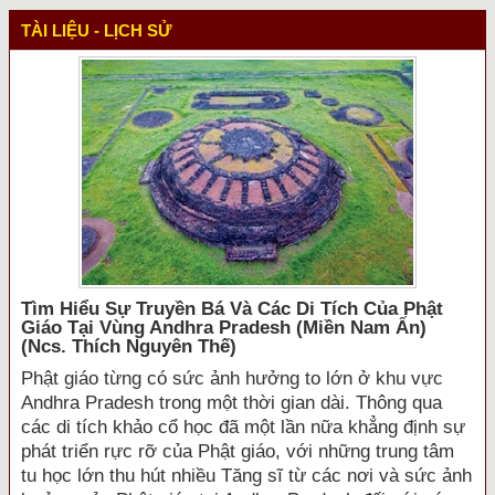
TÀI LIỆU - LỊCH SỬ
Tìm Hiểu Sự Truyền Bá Và Các Di Tích Của Phật
Giáo Tại Vùng Andhra Pradesh (miền Nam Ấn)
(ncs. Thích Nguyên Thế)
Phật giáo từng có sức ảnh hưởng to lớn ở khu vực
Andhra Pradesh trong một thời gian dài. Thông qua
các di tích khảo cổ học đã một lần nữa khẳng định sự
phát triển rực rỡ của Phật giáo, với những trung tâm
tu học lớn thu hút nhiều Tăng sĩ từ các nơi và sức ảnh