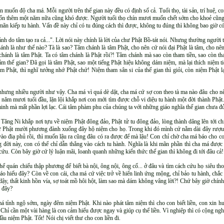
 muốn độ cha má. Mỗi người trên thế gian này đều có định số cả. Tuổi thọ, tài sản, trí huệ, con 
ốn thêm một năm nữa cũng khó được. Người tuổi thọ chín mươi muốn chết sớm cho khoẻ cũng k
n mãn kiếp tu hành. Vấn đề này chỉ có tu đúng cách thì được, không tu đúng thì không bao giờ có
hánh do tâm tạo ra cả...". Lời nói này chính là lời của chư Phật Bồ-tát nói. Nhưng thường người 
nh là như thế nào? Tà là sao? Tâm chánh là tâm Phật, cho nên cứ nói đại Phật là tâm, cho nê
 chánh là tâm Phật. Ta có tâm chánh là Phật rồi?! Tâm chánh mà sao còn tham tiền, sao còn 
đắm thế gian? Đã gọi là tâm Phật, sao một tiếng Phật hiệu không dám niệm, mà lại thích niệm t
 Phật, thì nghĩ tưởng nhớ Phật chứ! Niệm tham sân si của thế gian thì giỏi, còn niệm Phật lại 
hưng nhiều người như vậy. Cha má vì quá dè dặt, cha má cứ sợ con theo tà ma nào đâu cho nê
năm mươi tuổi đầu, lặn lội khắp nơi con mới tìm được chỗ vi diệu tu hành một đời thành Phật. Tấ
minh mà mất phần lợi lạc. Cái tâm phàm phu của chúng ta với những giáo nghĩa thế gian chưa đủ
 Tăng Ni khắp nơi tựu về niệm Phật đông đảo, Phật tử tu đông đảo, lòng thành dâng lên tới c
ư Phật mười phương đành xuống đây hộ niệm cho họ. Trong khi đó mình cứ nằm dài đây rượu thị
i vào điạ phủ rồi, thì muốn lậu ra cũng đâu có ra được để mà lậu! Con chỉ chờ cha má báo cho c
đời này, con có thể chỉ dẫn thẳng vào cách tu hành. Nghĩa là khi mãn phần thì cha má được
ứu. Còn bây giờ cứ lý luận mãi, loanh quanh những kiến thức thế gian thì không đi tới đâu cả
ể quán chiếu thập phương để biết bà nội, ông nội, ông cố... ở đâu và tìm cách cứu họ siêu tho
báo hiếu đây? Còn về con cái, cha má cứ việc trở về hiển linh ứng mộng, chỉ bảo tu hành, ch
 dậy, thất kinh hồn vía, sợ toát mồ hôi hột, làm sao mà dám không vâng lời?! Chứ bây giờ chín
o đây?
á tỉnh ngộ sớm, ngày đêm niệm Phật. Khi nào phát tâm niệm thì cho con biết liền, con xin hư
 Chỉ cần một vài hàng là con cảm hiểu được ngay và giúp cụ thể liền. Vì nghiệp thì có cộng nghiệ
ầu niệm Phật. Tốt! Nói chị viết thư cho con liền đi.