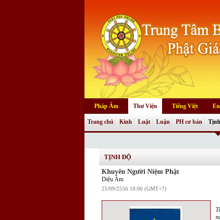
Pháp Âm
Thư Viện
Tiếng Việt
En
Trang chủ
Kinh
Luật
Luận
PH cơ bản
Tịnh
TỊNH ĐỘ
Khuyên Người Niệm Phật
Diệu Âm
25/09/2556 18:06 (GMT+7)
T
n