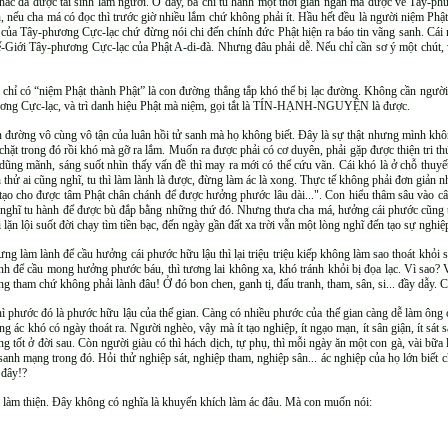
hắc đã được tái sinh làm người. Ở đây, bà chỉ tu hành một thời gian ngắn mà được về Tây-ph
ếu cha má có đọc thì trước giờ nhiều lắm chứ không phải ít. Hầu hết đều là người niệm Phật m
” của Tây-phương Cực-lạc chứ đừng nói chi đến chính đức Phật hiện ra báo tin vãng sanh. Cái
iới Tây-phương Cực-lạc của Phật A-di-đà. Nhưng đâu phải dễ. Nếu chỉ cần sơ ý một chút, vụ
 chỉ có “niệm Phật thành Phật” là con đường thẳng tắp khó thể bị lạc đường. Không cần người giỏ
ương Cực-lạc, và trì danh hiệu Phật mà niệm, gọi tắt là TÍN-HẠNH-NGUYỆN là được.
 đường vô cùng vô tận của luân hồi tử sanh mà họ không biết. Đây là sự thật nhưng mình khôn
i chặt trong đó rồi khó mà gỡ ra lắm. Muốn ra được phải có cơ duyên, phải gặp được thiện tri th
dũng mãnh, sáng suốt nhìn thấy vấn đề thì may ra mới có thể cứu vãn. Cái khó là ở chỗ thuyết 
nh thử ai cũng nghĩ, tu thì làm lành là được, đừng làm ác là xong. Thực tế không phải đơn giản 
 tạo cho được tâm Phật chân chánh để được hưởng phước lâu dài...". Con hiểu thâm sâu vào câ
cứ nghĩ tu hành để được bù đắp bằng những thứ đó. Nhưng thưa cha má, hưởng cái phước cũng t
i lặn lội suốt đời chạy tìm tiền bạc, đến ngày gần đất xa trời vẫn một lòng nghĩ đến tạo sự nghiệp 
ưng làm lành để cầu hưởng cái phước hữu lậu thì lại triệu triệu kiếp không làm sao thoát khỏi s
 để cầu mong hưởng phước báu, thì tương lai không xa, khó tránh khỏi bị đọa lạc. Vì sao? 
 lòng tham chứ không phải lành đâu! Ở đó bon chen, ganh tị, đấu tranh, tham, sân, si... đầy dẫy. 
phước đó là phước hữu lậu của thế gian. Càng có nhiều phước của thế gian càng dễ làm ông chủ 
g ác khó có ngày thoát ra. Người nghèo, vậy mà ít tạo nghiệp, ít ngạo mạn, ít sân giận, ít sá
ọng tốt ở đời sau. Còn người giàu có thì hách dịch, tự phụ, thì mỗi ngày ăn một con gà, vài bữa
sanh mạng trong đó. Hỏi thử nghiệp sát, nghiệp tham, nghiệp sân... ác nghiệp của họ lớn biết 
 đây!?
i làm thiện. Đây không có nghĩa là khuyến khích làm ác đâu. Mà con muốn nói: