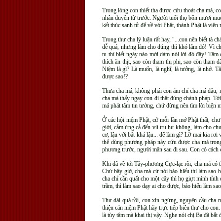
Trong lòng con thiết tha được cứu thoát cha má, con
nhân duyên từ trước. Người tuổi thọ bốn mươi mu
kết thúc sanh tử để về với Phật, thành Phật là viê
Trong thư cha lý luận rất hay, "...con nên biết tà c
dễ quá, nhưng làm cho đúng thì khó lắm đó! Vì chá
tu thì biết ngày nào mới dám nói lời đó đây! Tâm
thích ăn thịt, sao còn tham thị phi, sao còn tham 
Niệm là gì? Là muốn, là nghĩ, là tưởng, là nhớ. Tâm
được sao!?
Thưa cha má, không phải con ám chỉ cha má đâu, n
cha má thấy ngay con đi thật đúng chánh pháp. Tới 
má phát tâm tin tưởng, chứ đừng nên tìm lời biện 
Ở các hội niệm Phật, cứ mỗi lần mở Phật thất, chư
giới, cảm ứng cả đến vũ trụ hư không, làm cho ch
cơ, lậu với bất khả lậu... để làm gì? Lỡ mai kia rơ
thể dùng phương pháp này cứu được cha má trong 
phương trước, người mãn sau đi sau. Con có cách c
Khi đã về tới Tây-phương Cực-lạc rồi, cha má có th
Chứ bây giờ, cha má cứ nói báo hiếu thì làm sao 
cha chỉ cần quất cho một cây thì họ giựt mình tỉnh
trầm, thì làm sao dạy ai cho được, báo hiếu làm sa
Thư dài quá rồi, con xin ngừng, nguyện cầu cha m
thiện căn niệm Phật hãy trực tiếp biên thư cho con.
là tùy tâm mà khai thị vậy. Nghe nói chị Ba đã bắt đ