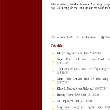
Khổ ải vô biên, hồi đầu thị ngạn. Xin đừng lý luậ
hay. Vô thường tấn tốc, kính xin cha má xả bỏ thế
Về trang trước
Về đầu trang
Bản 
Tiêu điểm:
Khuyên Người Niệm Phật
(25/09/56)
Niệm Phật Cách Nào Chắc Được Vã
(04/07/55)
Thế Giới Cực Lạc - Phân Tích Ứng Dụng Ki
(15/10/54)
Niệm Phật Chuyển Hóa Tế Bào Ung 
(08/07/54)
Khuyên Người Niệm Phật (pdf)
(06/07/54)
Hương Thơm Niệm Phật
(05/11/53)
48 Pháp niệm Phật
(02/11/53)
Mấy điểm trọng yếu người niệm Phật