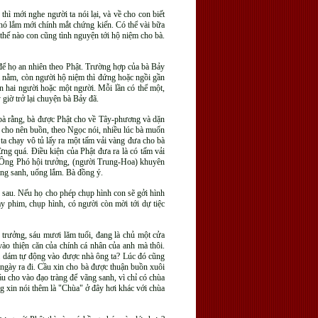
ì mới nghe người ta nói lại, và về cho con biết
 khó lắm mới chính mắt chứng kiến. Có thể vài bữa
thế nào con cũng tình nguyện tới hộ niệm cho bà.
 để họ an nhiên theo Phật. Trường hợp của bà Bảy
ì nằm, còn người hộ niệm thì đứng hoặc ngồi gần
ần hai người hoặc một người. Mỗi lần có thể một,
giờ trở lại chuyện bà Bảy đã.
 bà rằng, bà được Phật cho về Tây-phương và dặn
, cho nên buồn, theo Ngọc nói, nhiều lúc bà muốn
ta chạy vô tủ lấy ra một tấm vải vàng đưa cho bà
ng quá. Điều kiện của Phật đưa ra là có tấm vải
. Ông Phó hội trưởng, (người Trung-Hoa) khuyên
ãng sanh, uổng lắm. Bà đồng ý.
e sau. Nếu họ cho phép chụp hình con sẽ gởi hình
y phim, chụp hình, có người còn mời tới dự tiệc
 trưởng, sáu mươi lăm tuổi, đang là chủ một cửa
o thiện căn của chính cá nhân của anh mà thôi.
ai dám tự động vào được nhà ông ta? Lúc đó cũng
 ngày ra đi. Cầu xin cho bà được thuận buồn xuôi
 cho vào đạo tràng để vãng sanh, vì chỉ có chùa
 xin nói thêm là "Chùa" ở đây hơi khác với chùa