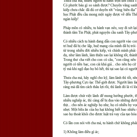
Thưa cha má, nhiều người tu hành trọn đời chưa c
Có phước báu gì so sánh được? Chuyện vãng sanh, n
kiếp chưa chắc đã đủ cơ duyên tới “vùng biên địa
học Phật đều cầu mong một ngày được về đến Thế-G
ngàn kiếp!
Pháp môn có nhiều, tu hành vạn nẻo, suy đi xét lại
thành tâm Tin Phật, phát nguyện cầu sanh Tây-ph
Có nhiều cách tu hành đang dẫn con người vào con
trí huệ đã bị che lấp, huệ mạng của mình đã bị tró
từ trong nhiều đời nhiều kiếp, và chính mình phải 
dụ, như làm lành, làm thiện sao lại không tốt, thà
Trong thư cha viết cho con có câu, "con cũng nên
người có tiền bạc, con cái khá giả... cho nên họ 
tỷ mà khi ngộ đạo họ bỏ hết, thì tại sao lại có ngườ
Thưa cha má, hãy nghĩ cho kỹ, làm lành thì tốt, nh
Tây-phương Cực-lạc Thế-giới được. Người làm lành
ráng mà đã tìm cách thâu lợi rồi, thì lành đó là vì
Làm được chút việc lành để mong hưởng phước, thì 
nhiều nghiệp ác, thì càng dễ bị đọa vào những đườn
thịt... cho nên ác nghiệp họ nhẹ, họ có nhiều hy v
nhẹt. Một bữa ăn của họ hại không biết bao nhiêu 
sao họ thoát khỏi cho được luật trả vay của tạo hóa
Có lần con nói với cha má, tu hành chứ không phả
1) Không làm điều gì ác;