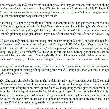
à nói vậy cách đây mấy tuần rồi mà con không hay, hôm nay, vợ con vào chùa dọn dẹp chung th
iền. Con vội vã viết thư cho cha má hay. Vài bữa nữa con hỏi tiếp rồi viết tiếp. Đây là chuyện
ữa con chụp chung với bà vài tấm hình rồi gởi về cha má xem. Hơn nữa, khi bà thông báo ra đi 
ộ niệm cho một người vãng sanh công đức rất lớn.
ộ niệm là gì? Là khi có người sắp ra đi, mình tới thành tâm niệm Phật, giữ chánh niệm cho họ
ày đã được ứng mộng trước thì khá hay! Nếu người ra đi còn khoẻ thì họ ngồi, nếu yếu quá th
bốn trên hai mươi bốn giờ để giữ chánh niệm cho họ. Nếu ít người thì chia phiên nhau, mỗi l
mươi bốn giờ không được gián đoạn. Chuyện này nếu cha má muốn tìm hiểu con sẽ nói sau. Bây 
iết cách đây mấy tuần rồi mà con không biết. Bà nằm mộng thấy Phật A-di-đà tới thọ ký bảo
o bà coi và bảo bà tìm cho được miếng vải đó để vãng sanh. Bà không biết miếng vải đó ở đâu
nghĩa là cách đây hơn một tuần, bà tâm sự với ông phó hội trưởng của Tịnh-tông-Học-Hội, ông 
xong thấy giống y như tấm vải của Phật A-di-đà đưa cho bà xem trong giấc chiêm bao. Bà mừ
 vải, có lẽ bà được vãng sanh một ngày gần đây. Lòng phát nguyện của bà đã được thành tựu
hiều người hộ niệm, ở nhà lỡ con cái không biết, khóc kể tùm lum thì bị náo loạn có thể mất v
 làm một vài hôm để tham gia hộ niệm cho bà. Con sẽ thu thập tất cả tin tức kể cho cha má ngh
 loạn tâm người đi. Nhưng nếu người vãng sanh vui vẻ, không ngại, hoặc yêu cầu thì họ qua
ng được bằng bút mực đâu!
gày vãng sanh, chưa biết sớm hay muộn là cảnh tỉnh mấy người con cháu. Anh M. là con trai
 Nhiều lần bà Bảy nhờ con khuyên giùm cho bà, nhưng con không gặp được. Chỉ đành nhờ và
o bà tới chùa để người ta hộ niệm, giữ bà ở nhà và không đồng ý cho người tới hộ niệm, thì 
lòng chân thành và quyết tâm của bà Bảy, bà sẽ cứng rắn ngăn cấm con cái để họ khỏi phá rầy
đáng tiếc. Trong mộng bà được bảo tìm miếng vải vàng là đã hàm ý khuyên bà nên dặn con cháu
 A-di-đà ứng mộng điềm chỉ mà con cháu không tin trưởng thì cũng đành tùy duyên thôi! Cũng
iệm Phật, Phật tử tự nguyện dựng nên để mọi người tới niệm Phật.