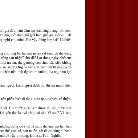
ói gia đình làm đám ma dài hàng tháng, bò, heo,
giỗ, mỗi đám giỗ giết heo, giết gà, giết vịt... đễ
 tự nghĩ coi, mình làm vậy đúng hay sai? Là thiện
ho ông bà, lại còn ra tay sát sanh để đãi đằng
ước cúng sau nhậu” cho đã? Lợi dụng ngày chết của
m bị tra tấn, đang mong con cháu cầu siêu không
ội sát sanh! Ông bà vụng tu hành thì tự ông bà trả
on cháu nện một đạp chìm xuống địa ngục trở lại!
ồi làm người. Làm người được rồi thì mê muội, điên
nên phân biệt rõ ràng giữa tịnh-nghiệp và thiện-
à tốt. Họ thường cầu xin được tài lộc, được sức
i duyên đọa lạc vô cùng vô tận. Vì sao? Vì càng
 nhưng đừng để ý tới là mình đã làm, mà tâm tâm
a thế gian cả, con muốn gởi tất cả công tu hành
sanh về Tây-phương. Đó là tu Tịnh-Nghiệp.