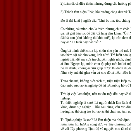
2) Làm tất cả điều thiện, nhưng đừng cầu hưởng p
3) Thành tâm niệm Phật, hồi hướng công đức về 
Đó là đại khái ý nghĩa câu "Chư ác mạc tác, chúng 
Có những cái mình cho là thiện nhưng chưa chắc l
gà, vịt giết liên tục để đãi. Cả làng đều khen: "Ôi
đãi bà con (chứ không thì khó coi!), lại còn đem 
hay ác? Là hiếu hay bất hiếu?
Ông bà mình chết chưa kịp chôn cho yên mồ mả. N
tạo thêm tội sát cho vong linh nữa! Trả hiếu sao 
người thân để say sưa trả chuyện nghĩa nhơn, dan
ai làm. Ngược lại, mình chịu tội phạt mới lơi lơi m
nợ đã đành, không ai cứu giúp được thì đành đi, đ
Như vậy, mà thế gian vẫn cứ cho đó là hiếu! Báo h
Thưa cha má, không biết cách tu, triệu triệu kiếp m
đảo, mặc sức tạo ác nghiệp để lại rơi xuống hố trở l
Trở lại việc làm thiện, nếu muốn một đời này về đ
nghiệp.
Tu thiện-nghiệp là sao? Là người thích làm lành 
khỏe, được sự nghiệp... Rồi sau cùng, cầu xin đ
hưởng lạc thì càng tạo ác, tạo ác thì chui vào tam 
Tu Tịnh-nghiệp là sao? Là làm thiện mà nhất định
luôn luôn hồi hướng công đức về Tây-phương Cực-l
về với Tây-phương Tịnh-độ và nguyện cho tất cả c