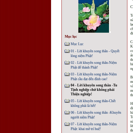
C
T
n
l
c
đ
Mục lục
C
Mục Lục
K
c
01 - Lời khuyên song thân - Quyết
ả
lòng niệm Phật!
t
02 - Lời khuyên song thân-Niệm
b
Phật để thành Phật!
n
03 - Lời khuyên song thân-Niệm
B
Phật cầu đạt đến đỉnh cao!
m
04 - Lời khuyên song thân -Tu
v
Tịnh nghiệp chứ không phải
m
Thiện nghiệp!
t
05 - Lời khuyên song thân-Chết
H
không phải là hết!
d
06 - Lời khuyên song thân -Khuyên
h
T
người niệm Phật!
n
07 - Lời khuyên song thân-Niệm
l
Phật: khai mở trí huệ!
t