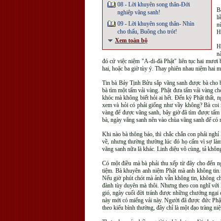
08 - Lời khuyên song thân-Đới
B
nghiệp vãng sanh!
l
09 - Lời khuyên song thân- Nhìn
n
cho thấu, Buông cho trót!
H
Xem toàn bộ
H
n
đó cứ việc niệm "A-di-đà Phật" liên tục hai mươi 
hai, hoặc ba giờ tùy ý. Thay phiên nhau niệm hai 
Tin bà Bảy Tịnh Bửu sắp vãng sanh được bà cho b
bà tìm một tấm vải vàng. Phật đưa tấm vải vàng ch
khóc mà không biết hỏi ai hết. Đến kỳ Phật thất, 
xem và hỏi có phải giống như vầy không? Bà coi 
vàng để được vãng sanh, bây giờ đã tìm được tấm
bà, ngày vãng sanh nên vào chùa vãng sanh để có n
Khi nào bà thông báo, thì chắc chắn con phải nghỉ
về, nhưng thường thường lúc đó họ cấm vì sợ làm
vãng sanh nữa là khác. Linh diệu vô cùng, tả khô
Có một điều mà bà phải thu xếp từ đây cho đến n
tiệm. Bà khuyên anh niệm Phật mà anh không tin.
Nếu giờ phút chót mà ảnh vẫn không tin, không ch
đành tùy duyên mà thôi. Nhưng theo con nghĩ với 
gió, ngày cuối đời tránh được những chướng ngại 
này mới có miếng vải này. Người đã được đức Phật
theo kiểu bình thường, đây chỉ là một đạo tràng n