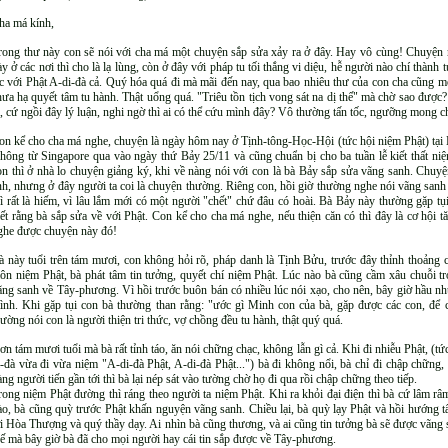
ha má kính,
rong thư này con sẽ nói với cha má một chuyện sắp sửa xảy ra ở đây. Hay vô cùng! Chuyện
ày ở các nơi thì cho là lạ lùng, còn ở đây với pháp tu tối thắng vi diệu, hễ người nào chí th
ạc với Phật A-di-đà cả. Quý hóa quá đi mà mãi đến nay, qua bao nhiêu thư của con cha cũng m
hưa hạ quyết tâm tu hành. Thật uổng quá. "Triêu tồn tịch vong sát na dị thế" mà chờ sao đượ
i, cứ ngồi đây lý luận, nghi ngờ thì ai có thể cứu mình đây? Vô thường tấn tốc, ngưỡng mong 
on kể cho cha má nghe, chuyện là ngày hôm nay ở Tịnh-tông-Học-Hội (tức hội niệm Phật) tạ
hông từ Singapore qua vào ngày thứ Bảy 25/11 và cũng chuẩn bị cho ba tuần lễ kiết thất ni
on thì ở nhà lo chuyện giảng ký, khi về nàng nói với con là bà Bảy sắp sửa vãng sanh. Chu
nh, nhưng ở đây người ta coi là chuyện thường. Riêng con, hồi giờ thường nghe nói vãng sanh q
hì rất là hiếm, vì lâu lắm mới có một người "chết" chứ đâu có hoài. Bà Bảy này thường gặp t
iết rằng bà sắp sửa về với Phật. Con kể cho cha má nghe, nếu thiện căn có thì đây là cơ hội 
ghe được chuyện này đó!
à này tuổi trên tám mươi, con không hỏi rõ, pháp danh là Tịnh Bửu, trước đây thỉnh thoảng 
ôn niệm Phật, bà phát tâm tin tưởng, quyết chí niệm Phật. Lúc nào bà cũng cầm xâu chuỗi t
ãng sanh về Tây-phương. Vì hồi trước buôn bán có nhiều lúc nói xạo, cho nên, bây giờ hầu nh
ình. Khi gặp tụi con bà thường than rằng: "ước gì Minh con của bà, gặp được các con, để
hường nói con là người thiện tri thức, vợ chồng đều tu hành, thật quý quá.
ơn tám mươi tuổi mà bà rất tỉnh táo, ăn nói chững chạc, không lẫn gì cả. Khi đi nhiễu Phật, (t
i-đà vừa đi vừa niệm "A-di-đà Phật, A-di-đà Phật...") bà đi không nổi, bà chỉ đi chập chững, 
àng người tiến gần tới thì bà lại nép sát vào tường chờ họ đi qua rồi chập chững theo tiếp.
rong niệm Phật đường thì ráng theo người ta niệm Phật. Khi ra khỏi đại điện thì bà cứ lâm r
ào, bà cũng quỳ trước Phật khấn nguyện vãng sanh. Chiều lại, bà quỳ lạy Phật và hồi hướng
ời Hòa Thượng và quý thầy dạy. Ai nhìn bà cũng thương, và ai cũng tin tưởng bà sẽ được vãng 
hế mà bây giờ bà đã cho mọi người hay cái tin sắp được về Tây-phương.