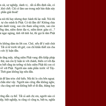
cái, sự nghiệp, danh vị... tất cả đều định sẵn, có
hó chết. Chỉ có làm sao trong một báo thân này
 phần giải thoát!
ta nói thì hay nhưng thực hành thì lạc mất. Nói thì
n tự cho mình là Phật. Có tội lắm đó! Không chịu
tham danh vọng, sao còn tham uống rượu, sao còn
iếng tăm, niệm được địa vị, niệm được giàu có...?
ngại ngùng, tính tới tính lui, thì gọi là tâm Phật
n không dám tin lời con. Chứ, nếu để ý một chút
t cả từ trước tới giờ, con chỉ khẩn thiết xin cha
 sức lý luận đâu.
hín tầng mây, tiếng niệm Phật vang đến khắp pháp
t, mà còn lý luận tà với chánh, thiên cơ với địa
on biết rằng tin tưởng và hứa niệm Phật thì con có
 về với Phật. Người nào mãn phần trước về Tây-
! Thời gian không kịp nữa đâu.
át để làm tròn chữ hiếu. Má thì lo cứu bên ngoại.
ắc chắn như vậy. Người nào cứng đầu không nghe,
h cha cũng mờ mịt không biết sẽ đi đâu, thăng hay
ớng dẫn cụ thể. Tất cả anh chị em, người nào có
p, biệt nghiệp, tu cũng có cộng tu, biệt tu, nghĩa