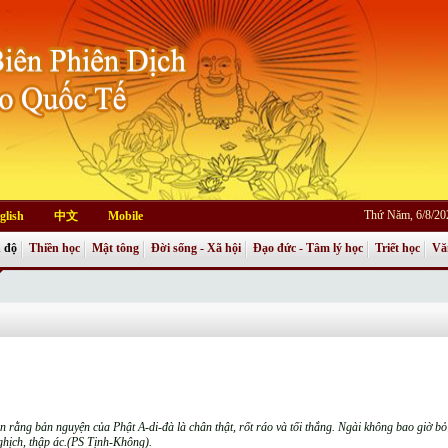
Thứ Năm, 6/8/20
glish
中文
Mobile
 độ
Thiền học
Mật tông
Đời sống - Xã hội
Đạo đức - Tâm lý học
Triết học
Vă
in rằng bản nguyện của Phật A-di-đà là chân thật, rốt ráo và tối thắng. Ngài không bao giờ 
ghịch, thập ác.(PS Tịnh-Không).