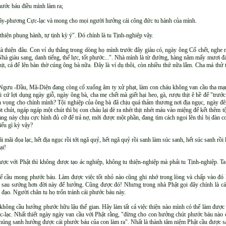
hước báu điều mình làm ra;
Tây-phương Cực-lạc và mong cho mọi người hưởng cái công đức tu hành của mình.
thiện phụng hành, tự tịnh kỳ ý". Đó chính là tu Tịnh-nghiệp vậy.
à thiện đâu. Con ví dụ thẳng trong dòng họ mình trước đây giàu có, ngày ông Cố chết, nghe n
! Nhà giàu sang, danh tiếng, thế lực, tốt phước...". Nhà mình là từ đường, hàng năm mấy mươi đám 
thịt, cá để lên bàn thờ cúng ông bà nữa. Đây là ví dụ thôi, còn nhiều thứ nữa lắm. Cha má thử
gưu -Đầu, Mã-Diện đang còng cổ xuống âm ty xử phạt, làm con cháu không van cầu tha mạng c
lại cứ lợi dụng ngày giỗ, ngày ông bà, cha mẹ chết mà giết hại heo, gà, rượu thịt ê hề để "tr
h vọng cho chính mình? Tội nghiệp của ông bà đã chịu quá thảm thương nơi địa ngục, ngày đê
ột chút, ngáp ngáp một chút thì bị con cháu lại đè ra nhét thịt nhét máu vào miệng để kết thêm t
àng này chịu cực hình đủ cỡ để trả nợ, mới được một phần, đang tìm cách ngoi lên thì bị đàn c
iếu gì kỳ vậy?
ãi mãi đọa lạc, hết địa ngục rồi tới ngã quỷ, hết ngã quỷ rồi sanh làm súc sanh, hết súc sanh r
ại!
ược với Phật thì không được tạo ác nghiệp, không tu thiện-nghiệp mà phải tu Tịnh-nghiệp. Ta 
để cầu mong phước báu. Làm được việc tốt nhỏ nào cũng ghi nhớ trong lòng và chấp vào đó l
ời sau sướng hơn đời này để hưởng. Cũng được đó! Nhưng trong nhà Phật gọi đây chính là cá
ác đạo. Người chân tu họ trốn tránh cái phước báu này.
 không cầu hưởng phước hữu lậu thế gian. Hãy làm tất cả việc thiện nào mình có thể làm được
ạc. Nhất thiết ngày ngày van cầu với Phật rằng, "đừng cho con hưởng chút phước báu nào củ
húng sanh hưởng được cái phước báu của con làm ra". Nhất là thành tâm niệm Phật cầu được 