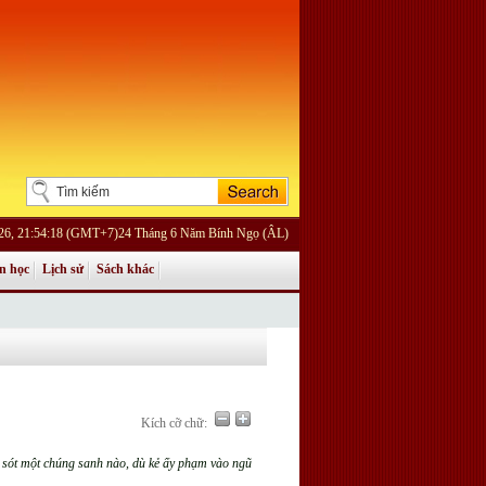
26, 21:54:18 (GMT+7)24 Tháng 6 Năm Bính Ngọ (ÂL)
n học
Lịch sử
Sách khác
Kích cỡ chữ:
bỏ sót một chúng sanh nào, dù kẻ ấy phạm vào ngũ