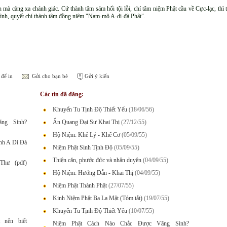
n mà càng xa chánh giác. Cứ thành tâm sám hối tội lỗi, chí tâm niệm Phật cầu về Cực-lạc, th
 tình, quyết chí thành tâm đồng niệm "Nam-mô A-di-đà Phật".
để in
Gửi cho bạn bè
Gửi ý kiến
Các tin đã đăng:
Khuyến Tu Tịnh Độ Thiết Yếu
(18/06/56)
ng Sinh?
Ấn Quang Đại Sư Khai Thị
(27/12/55)
Hộ Niệm: Khế Lý - Khế Cơ
(05/09/55)
nh A Di Đà
Niệm Phật Sinh Tịnh Độ
(05/09/55)
Thiện căn, phước đức và nhân duyên
(04/09/55)
Thư (pdf)
Hộ Niệm: Hướng Dẫn - Khai Thị
(04/09/55)
Niệm Phật Thành Phật
(27/07/55)
Kinh Niệm Phật Ba La Mật (Tóm tắt)
(19/07/55)
Khuyến Tu Tịnh Độ Thiết Yếu
(10/07/55)
 nên biết
Niệm Phật Cách Nào Chắc Được Vãng Sinh?