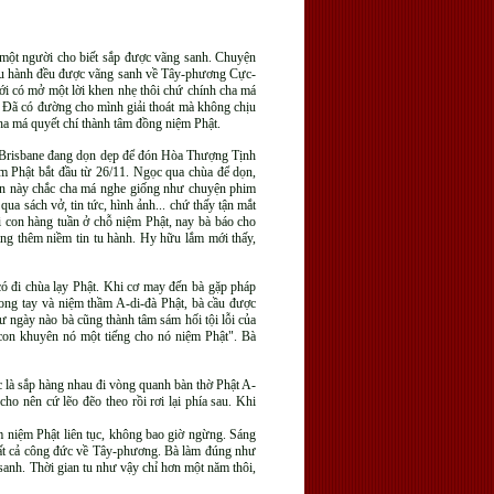
 một người cho biết sắp được vãng sanh. Chuyện
ành tu hành đều được vãng sanh về Tây-phương Cực-
ới có mở một lời khen nhẹ thôi chứ chính cha má
c? Đã có đường cho mình giải thoát mà không chịu
cha má quyết chí thành tâm đồng niệm Phật.
i Brisbane đang dọn dẹp để đón Hòa Thượng Tịnh
ệm Phật bắt đầu từ 26/11. Ngọc qua chùa để dọn,
yện này chắc cha má nghe giống như chuyện phim
ua sách vở, tin tức, hình ảnh... chứ thấy tận mắt
ụi con hàng tuần ở chỗ niệm Phật, nay bà báo cho
tăng thêm niềm tin tu hành. Hy hữu lắm mới thấy,
có đi chùa lạy Phật. Khi cơ may đến bà gặp pháp
rong tay và niệm thầm A-di-đà Phật, bà cầu được
ư ngày nào bà cũng thành tâm sám hối tội lỗi của
 con khuyên nó một tiếng cho nó niệm Phật". Bà
ức là sắp hàng nhau đi vòng quanh bàn thờ Phật A-
cho nên cứ lẽo đẽo theo rồi rơi lại phía sau. Khi
âm niệm Phật liên tục, không bao giờ ngừng. Sáng
 tất cả công đức về Tây-phương. Bà làm đúng như
sanh. Thời gian tu như vậy chỉ hơn một năm thôi,