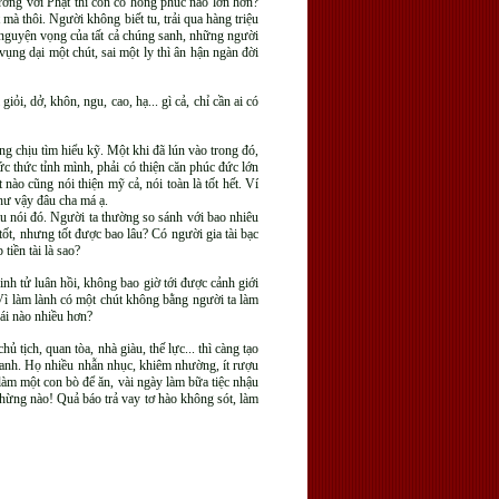
ương với Phật thì còn có hồng phúc nào lớn hơn?
à thôi. Người không biết tu, trải qua hàng triệu
 nguyện vọng của tất cả chúng sanh, những người
ng dại một chút, sai một ly thì ân hận ngàn đời
i, dở, khôn, ngu, cao, hạ... gì cả, chỉ cần ai có
g chịu tìm hiểu kỹ. Một khi đã lún vào trong đó,
ức thức tỉnh mình, phải có thiện căn phúc đức lớn
nào cũng nói thiện mỹ cả, nói toàn là tốt hết. Ví
như vậy đâu cha má ạ.
u nói đó. Người ta thường so sánh với bao nhiêu
ốt, nhưng tốt được bao lâu? Có người gia tài bạc
tiền tài là sao?
inh tử luân hồi, không bao giờ tới được cảnh giới
Vì làm lành có một chút không bằng người ta làm
Cái nào nhiều hơn?
tịch, quan tòa, nhà giàu, thế lực... thì càng tạo
t sanh. Họ nhiều nhẫn nhục, khiêm nhường, ít rượu
 làm một con bò để ăn, vài ngày làm bữa tiệc nhậu
chừng nào! Quả báo trả vay tơ hào không sót, làm