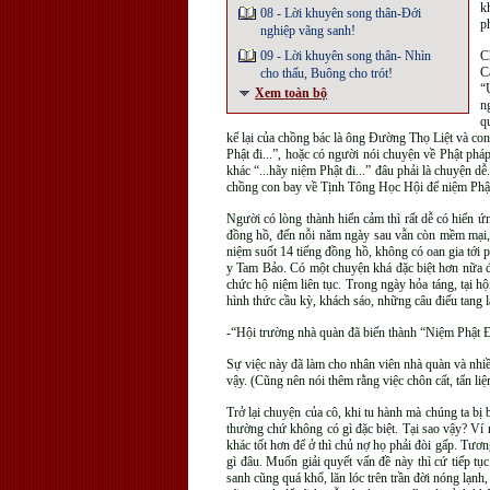
k
08 - Lời khuyên song thân-Đới
p
nghiệp vãng sanh!
09 - Lời khuyên song thân- Nhìn
C
C
cho thấu, Buông cho trót!
“
Xem toàn bộ
n
q
kể lại của chồng bác là ông Đường Thọ Liệt và con
Phật đi...”, hoặc có người nói chuyện về Phật phá
khác “...hãy niệm Phật đi...” đâu phải là chuyện dễ
chồng con bay về Tịnh Tông Học Hội để niệm Phật 
Người có lòng thành hiển cảm thì rất dễ có hiển 
đồng hồ, đến nỗi năm ngày sau vẫn còn mềm mại, n
niệm suốt 14 tiếng đồng hồ, không có oan gia tới 
y Tam Bảo. Có một chuyện khá đặc biệt hơn nữa để
chức hộ niệm liên tục. Trong ngày hỏa táng, tại h
hình thức cầu kỳ, khách sáo, những câu điếu tang l
-“Hội trường nhà quàn đã biến thành “Niệm Phật 
Sự việc này đã làm cho nhân viên nhà quàn và nhi
vậy. (Cũng nên nói thêm rằng việc chôn cất, tẩn l
Trở lại chuyện của cô, khi tu hành mà chúng ta bị 
thường chứ không có gì đặc biệt. Tại sao vậy? Ví 
khác tốt hơn để ở thì chủ nợ họ phải đòi gấp. Tươn
gì đâu. Muốn giải quyết vấn đề này thì cứ tiếp t
sanh cũng quá khổ, lăn lóc trên trần đời nóng lạnh,