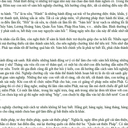
hổ đau này. Nhất thiết đừng vì những trở ngại nhỏ này mà chao đảo tinh thần nghen cô. Trong t
ớng. Hôm nay con nói về sám hối nghiệp chướng, hồi hướng công đức, tất cả những điều này đề
 tu hành. “Tu” là tu sửa; “Hành” là những hành động sai trái về ba phương diện: thân, khẩu, ý
ợc thanh tịnh, không xấu ác nữa. Tất cả các pháp môn, về phương pháp thực hành thì khác, nh
i ra điều lầm lỗi; “Hối” là cải sửa, tu chính cái lầm lỗi đó. “Sám hối” là tự vạch ra những lỗ
Thủy Sám, Lương Hoàng Sám, Quán Âm Sám, Pháp Hoa Sám, v.v... nhiều lắm. Bình thường thì
 ý phát sinh ra, hết thảy con nay nguyện sám hối ”. Hàng ngày nên đọc câu này để nhắc nhở rất 
 nhân của lỗi lầm, còn nghi thức lễ sám là hình thức trợ duyên giúp cho ta hối lỗi. Nhiều ngư
ối mà thường thiếu cái tâm thành sám hối, cho nên nghiệp chướng khó thể tiêu trừ. Nên nhớ địn
tốt. Phải tạo nhân tốt để hưởng quả báo tốt. Sám hối chính yếu là phải tự biết lỗi, phải chân thà
 hành động sát sanh. Rất nhiều những hành động sơ ý có thể làm cho việc sám hối không những
i mà ý nhị! Tháng sáu vừa rồi con về thăm quê, có một bà chị nhờ con đến hướng dẫn niệm P
c nữa. Trước đó gia đình cũng đã gởi thư hỏi ý kiến, con đã hướng dẫn cách sám hối nghiệp 
gia trái chủ. Nghiệp chướng cấy vào thân thể thành bệnh hoạn bất trị là do tội sát sanh gây 
ời gian sám nghiệp. Những thư này con viết rất rõ ràng, rất chi tiết, rất thành tâm, con tưởng
ính xác mấy. Khi con tới tổ chức niệm Phật cho bác, con có giảng về pháp môn niệm Phật. G
giảng thì có chú ý lắng nghe, miệng thì lâm râm niệm Phật, mà tay lần mò dưới chiếu để giết ki
g niệm Phật. Có một lần khác, trong lúc nghỉ trưa, ông anh trong nhà lại đem tới khoe với co
on chưa kịp nói gì thì nghe một tiếng “bộp”, con chuột bị đập đầu vào kệ đá chết tươi! Con 
.
 nghiệp chướng một cách tự nhiên không hề hay biết. Hằng giờ, hàng ngày, hàng tháng, hàng 
o cho rằng mình chưa bao giờ làm điều gì bất thiện nữa là khác.
hiện pháp, tư duy thiện pháp, quán sát thiện pháp”. Nghĩa là, ngày đêm phải giữ cái tâm thiện, 
phần có được hai điểm đầu, mà lại thường quên cái điểm thứ ba: “Quán sát thiện Pháp”. Có tâ