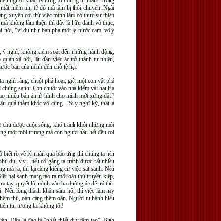
 nhiều người khác. Nhưng xin đừng tự mãn! Trong
 mất niềm tin, từ đó mà tâm bị thối chuyển. Ngài
ường xuyên coi thử việc mình làm có thực sự thiện
n mà không làm thiện thì đây là hữu danh vô thực,
ài nói, “ví dụ như bạn pha một ly nước cam, vô ý
g, ý nghĩ, không kiểm soát đến những hành động,
quán xã hội, lâu dần việc ác trở thành tự nhiên,
hước báu của mình đến chỗ tệ hại.
ta nghĩ rằng, chuột phá hoại, giết một con vật phá
ới chúng sanh. Con chuột vào nhà kiếm vài hạt lúa
có bao nhiêu bản án tử hình cho mình mới xứng đây?
hậu quả thảm khốc vô cùng... Suy nghĩ kỹ, thật là
tự chủ được cuộc sống, khó tránh khỏi những môi
rong một môi trường mà con người hầu hết đều coi
đã biết rõ về lý nhân quả báo ứng thì chúng ta nên
ù du, v.v... nếu cố gắng ta tránh được rất nhiều
g mà ra, thì lại càng kiêng cữ việc sát sanh. Nếu
Giết hại sanh mạng tạo ra mối oán thù truyền kiếp,
a tay, quyết lôi mình vào ba đường ác để trả thù.
i. Nếu lòng thành khẩn sám hối, thì việc làm này
t thêm thù, oán càng thêm oán. Người tu hành hiểu
ến tu, tương lai không tốt!
ên. Đây là đạo lý “nhất thiết duy tâm tạo”. Bình