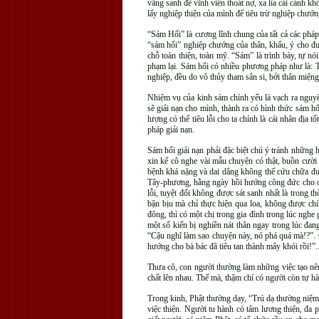
vãng sanh để vĩnh viễn thoát nợ, xa lìa cái cảnh k
lấy nghiệp thiện của mình để tiêu trừ nghiệp chư
“Sám Hối” là cương lĩnh chung của tất cả các pháp
“sám hối” nghiệp chướng của thân, khẩu, ý cho đư
chỗ toàn thiện, toàn mỹ. “Sám” là trình bày, tự nó
phạm lại. Sám hối có nhiều phương pháp như là: 
nghiệp, đều do vô thủy tham sân si, bởi thân miệng
Nhiệm vụ của kinh sám chính yếu là vạch ra nguyên
sẽ giải nạn cho mình, thành ra có hình thức sám h
lượng có thể tiêu lỗi cho ta chính là cái nhân địa 
pháp giải nạn.
Sám hối giải nạn phải đặc biệt chú ý tránh những
xin kể cô nghe vài mẫu chuyện có thật, buồn cườ
bệnh khá nặng và dai dẳng không thể cứu chữa đượ
Tây-phương, hằng ngày hồi hướng công đức cho oan 
lỗi, tuyệt đối không được sát sanh nhất là trong th
bận bịu mà chỉ thực hiện qua loa, không được ch
đông, thì có một chị trong gia đình trong lúc nghe 
một số kiến bị nghiền nát thân ngay trong lúc đan
“Cậu nghĩ làm sao chuyện này, nó phá quá mà!?”. C
hướng cho bà bác đã tiêu tan thành mây khói rồi!”..
Thưa cô, con người thường làm những việc tạo nên
chất lên nhau. Thế mà, thậm chí có người còn tự hà
Trong kinh, Phật thường dạy, “Trú dạ thường niệm t
việc thiện. Người tu hành có tâm lương thiện, đa 