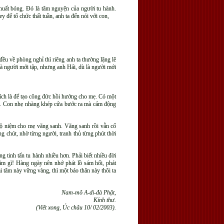
huất bóng. Đó là tâm nguyện của người tu hành.
để tổ chức thất tuần, anh ta đến nói với con,
ều về phòng nghỉ thì riêng anh ta thường lặng lẽ
là người mới tập, nhưng anh Hải, dù là người mới
ích là để tạo công đức hồi hướng cho mẹ. Có một
ật. Con nhẹ nhàng khép cửa bước ra mà cảm động
 hộ niệm cho mẹ vãng sanh. Vãng sanh rồi vẫn cố
g chút, nhờ từng người, tranh thủ từng phút thời
g tinh tấn tu hành nhiều hơn. Phải biết nhiều đời
hằm gì! Hàng ngày nên nhớ phát lồ sám hối, phát
 tâm này vững vàng, thì một báo thân này thôi ta
Nam-mô A-di-đà Phật,
Kính thư.
(Viết xong, Úc châu 10/ 02/2003).