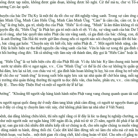
hông được tạp niệm, không được gián đoạn, không được hồ nghi. Cứ thế mà tu, chư vị Tổ-
hương Cực-lạc quốc.
huyện của bác Dư Thị Ky là một thí dụ tốt cho sự đới nghiệp vãng sanh. Trong sự cảm ứng c
ảm Minh Ứng, Minh Cảm Hiển Ứng, Minh Cảm Minh Ứng. “Cảm” là cảm cầu, cảm cơ, là s
Ứng” là ứng hiện, gia trì, nhiếp thọ của Phật. “Hiển” là rõ ràng, “Minh” là âm thầm không rõ 
guyện đầy đủ, “Hiển Ứng” là Phật lực gia trì một cách rõ rệt. Ví dụ, sự vãng sanh của bác Dư 
uá rõ ràng, như bác quyết tâm niệm Phật cầu xin vãng sanh, cả gia đình của bác: chồng, con, d
 là anh Đường Tấn Hải thì trước giờ lâm chung nếu có người nào nói chuyện ngoài đời thì bác
p, bác cũng gạt luôn: “Chuyện này tôi biết rồi, hãy niệm Phật đi...”. Một người bệnh nặng, c
. Đây là hiển hiện sự tha thiết nguyện cầu vãng sanh của bác. Vừa lo hậu sự xong thì gia đình 
hồi hướng công đức. Tất cả những việc làm này rất thành tâm, đây gọi là “Hiển Cảm” hoặc là
ứng. “Hiển Ứng” là sự hiển hiện cứu độ của Phật Bồ-tát. Ví dụ: khi bác Ky lâm chung mùi hươ
ước tự nhiên đổi vị ngọt ngào, v.v... Còn “Minh Ứng” có thể là chỉ cho sự không bị quằn q
phá đám, lưu lại xá lợi, con cháu vui vẻ, gia đình hân hoan không bi lụy, bà con dòng họ trở 
 chỉ cho sự “minh ứng” là trong suốt bốn ngày lưu xác tại nhà quàn để chờ hỏa táng, mỗi ngà
ội trường nhà quàn thông thường thì người ta đọc điếu văn, chia buồn, phân ưu, v.v... còn riê
ấy lệ... Theo thầy Thiện Huệ và một số người dự lễ kể lại:
Đường”. “Khoảng 60 người sắp hàng kinh hành niệm Phật vang vang chung quanh quan tài suốt
ều người ngoại quốc đang dự ở mấy đám tang khác phải cảm động, có nguời tự nguyện tham gia
iệm ở đây có công ty chuyên làm việc này, chứ không phải làm tại nhà như ở Việt Nam).
bệnh, dai dẳng không chữa khỏi, thì nên nghĩ rằng có lẽ đây là lúc ta đang bị nghiệp chướng, o
như một người mắc nợ ngân hàng 100 ngàn đô-la, phải trả từ từ 25 năm, người đó phải ở lại để
g tự, oan gia trái chủ nhiều đời nhiều kiếp rất sợ chúng ta đi, cho nên nghe chúng ta muốn vãng
ục dũng mãnh tu hành, đừng thối chí. Cuộc đời khổ lắm đừng tiếc nó làm chi nữa mà cứ mãi hụ
 bệnh hoạn, vui buồn... một thời gian rồi cũng chết, khổ cũng hoàn về khổ. Cho nên cố gắng tu 