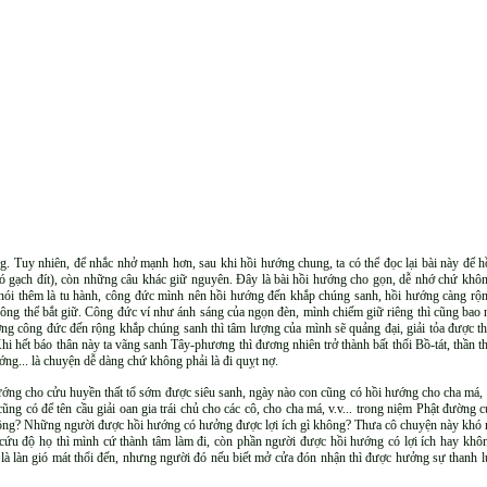
ng. Tuy nhiên, để nhắc nhở mạnh hơn, sau khi hồi hướng chung, ta có thể đọc lại bài này để 
i (có gạch đít), còn những câu khác giữ nguyên. Đây là bài hồi hướng cho gọn, dễ nhớ chứ khô
nói thêm là tu hành, công đức mình nên hồi hướng đến khắp chúng sanh, hồi hướng càng rộng
ông thể bắt giữ. Công đức ví như ánh sáng của ngọn đèn, mình chiếm giữ riêng thì cũng bao
ng công đức đến rộng khắp chúng sanh thì tâm lượng của mình sẽ quảng đại, giải tỏa được t
Khi hết báo thân này ta vãng sanh Tây-phương thì đương nhiên trở thành bất thối Bồ-tát, thần t
ớng... là chuyện dễ dàng chứ không phải là đi quỵt nợ.
ướng cho cửu huyền thất tổ sớm được siêu sanh, ngày nào con cũng có hồi hướng cho cha má, c
cũng có để tên cầu giải oan gia trái chủ cho các cô, cho cha má, v.v... trong niệm Phật đườn
 không? Những người được hồi hướng có hưởng được lợi ích gì không? Thưa cô chuyện này khó n
ứu độ họ thì mình cứ thành tâm làm đi, còn phần người được hồi hướng có lợi ích hay khô
là làn gió mát thổi đến, nhưng người đó nếu biết mở cửa đón nhận thì được hưởng sự thanh 