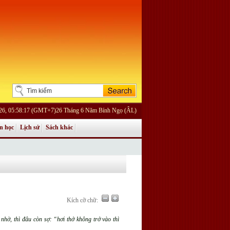
026, 05:58:17 (GMT+7)26 Tháng 6 Năm Bính Ngọ (ÂL)
n học
Lịch sử
Sách khác
Kích cỡ chữ:
nhờ, thì đâu còn sợ: “hơi thở không trở vào thì