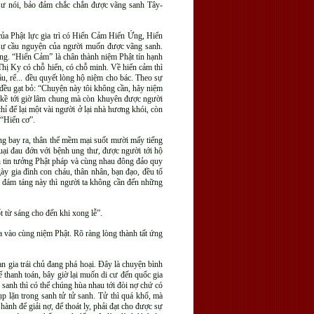
sư nói, bảo đảm chắc chắn được vãng sanh Tây-
ủa Phật lực gia trì có Hiển Cảm Hiển Ứng, Hiển
ự cầu nguyện của người muốn được vãng sanh.
ràng. “Hiển Cảm” là chân thành niệm Phật tín hạnh
Thị Ky có chỗ hiển, có chỗ minh. Về hiển cảm thì
âu, rể... đều quyết lòng hộ niệm cho bác. Theo sự
 đều gạt bỏ: “Chuyện này tôi không cần, hãy niệm
ận kề tới giờ lâm chung mà còn khuyên được người
chỉ để lại một vài người ở lại nhà hương khói, còn
 “Hiển cơ”.
ng bay ra, thân thể mềm mại suốt mười mấy tiếng
uại đau đớn với bệnh ung thư, được người tới hộ
nên tin tưởng Phật pháp và cùng nhau đông đảo quy
y gia đình con cháu, thân nhân, bạn đạo, đều tổ
ng đám táng này thì người ta không cần đến những
 từ sáng cho đến khi xong lễ”.
 vào cùng niệm Phật. Rõ ràng lòng thành tất ứng
an gia trái chủ đang phá hoại. Đây là chuyện bình
 thanh toán, bây giờ lại muốn di cư đến quốc gia
 sanh thì có thể chúng hùa nhau tới đòi nợ chứ có
p lặn trong sanh tử tử sanh. Tử thì quá khổ, mà
hành để giải nợ, để thoát ly, phải đạt cho được sự