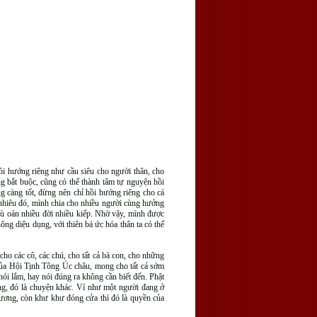
hồi hướng riêng như cầu siêu cho người thân, cho
ng bắt buộc, cũng có thể thành tâm tự nguyện hồi
 càng tốt, đừng nên chỉ hồi hướng riêng cho cá
 nhiêu đó, mình chia cho nhiều người cùng hưởng
hù oán nhiều đời nhiều kiếp. Nhờ vậy, mình được
hông diệu dụng, với thiên bá ức hóa thân ta có thể
ho các cô, các chú, cho tất cả bà con, cho những
g của Hội Tịnh Tông Úc châu, mong cho tất cả sớm
ói lắm, hay nói đúng ra không cần biết đến. Phật
ng, đó là chuyện khác. Ví như một người đang ở
lương, còn khư khư đóng cửa thì đó là quyền của