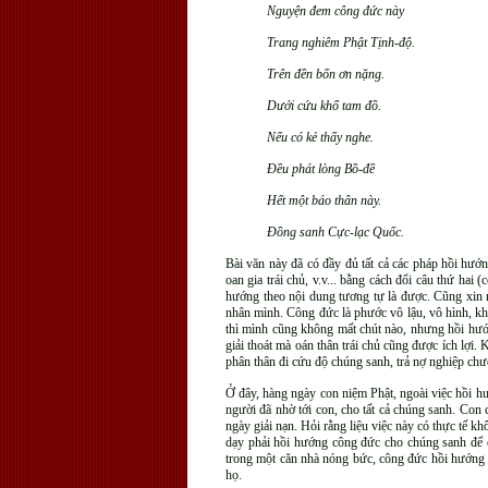
Nguyện đem công đức này
Trang nghiêm Phật Tịnh-độ.
Trên đền bốn ơn nặng.
Dưới cứu khổ tam đồ.
Nếu có kẻ thấy nghe.
Đều phát lòng Bồ-đề
Hết một báo thân này.
Đồng sanh Cực-lạc Quốc.
Bài văn này đã có đầy đủ tất cả các pháp hồi hướ
oan gia trái chủ, v.v... bằng cách đổi câu thứ ha
hướng theo nội dung tương tự là được. Cũng xin 
nhân mình. Công đức là phước vô lậu, vô hình, kh
thì mình cũng không mất chút nào, nhưng hồi hướ
giải thoát mà oán thân trái chủ cũng được ích lợi. 
phân thân đi cứu độ chúng sanh, trả nợ nghiệp chư
Ở đây, hàng ngày con niệm Phật, ngoài việc hồi h
người đã nhờ tới con, cho tất cả chúng sanh. Con 
ngày giải nạn. Hỏi rằng liệu việc này có thực tế
dạy phải hồi hướng công đức cho chúng sanh để c
trong một căn nhà nóng bức, công đức hồi hướng 
họ.