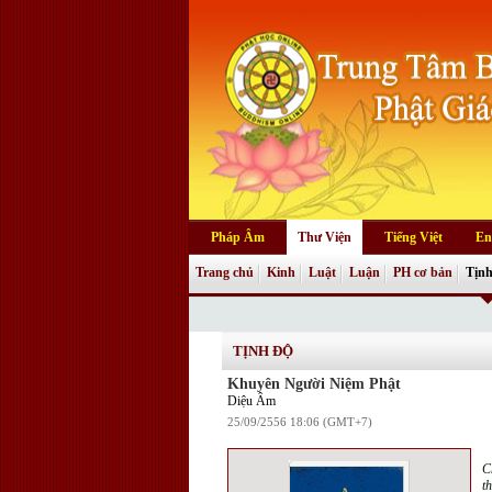
Pháp Âm
Thư Viện
Tiếng Việt
En
Trang chủ
Kinh
Luật
Luận
PH cơ bản
Tịnh
TỊNH ĐỘ
Khuyên Người Niệm Phật
Diệu Âm
25/09/2556 18:06 (GMT+7)
C
t