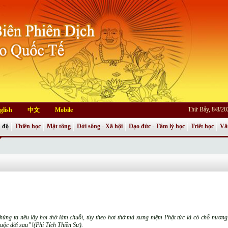
Thứ Bảy, 8/8/2
glish
中文
Mobile
 độ
Thiền học
Mật tông
Đời sống - Xã hội
Đạo đức - Tâm lý học
Triết học
Vă
húng ta nếu lấy hơi thở làm chuỗi, tùy theo hơi thở mà xưng niệm Phật tức là có chỗ nương 
huộc đời sau”!(Phi Tích Thiền Sư).