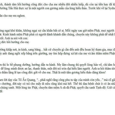
, thành tâm hồi hướng công đức cho cha mẹ nhiều đời nhiều kiếp, dù còn tại tiền hay đã k
ờng Tấn Hải thực sự là một người con gương mẫu của lòng hiếu thảo. Trước khi về lại Sydney 
tuần cho mẹ em nghen.
ông ngại khó khăn, không ngại sự cầu khẩn bất cứ ai. Mỗi ngày sau giờ niệm Phật, mọi người đ
hật. Kinh hành niệm Phật phải có người đánh khánh dẫn chúng, chuyện này không phải dễ nhất 
tối. Anh ta nói với con:
g đức hồi hướng cho mẹ.
ng khắp nơi, in kinh, sang băng... bất cứ chuyện gì cần đến anh đều hoan hỷ tham gia, mục đ
hấy anh đang ngồi xếp bằng trên giường, tay ôm hộp đựng xá lợi của mẹ và âm thầm niệm Ph
iền thì lo bề phụng dưỡng, hướng dẫn tu hành. Mẹ lâm chung thì quyết lòng bảo vệ, chí tâm
ể lòng mình được an lạc, thanh thản, một đời trả tròn đại hiếu làm người. Anh ta hỏi thăm từn
 âm thầm lặng lẽ tạo công đức gởi về cho mẹ. Thật là một tấm gương hiếu thảo đáng khen!
heo lời dạy của Tổ Ấn Quang, “...phải nghĩ rằng công phu tu tập của mình còn yếu...” mà cố gắn
p chướng, đời này có trả cho mấy đi nữa cũng khó mà hết. Thế thì đau bệnh chút ít có ăn n
 chúng sanh. Một lòng tin Phật, chuyên tâm niệm A-di-đà Phật, quyết cầu sanh Tịnh-độ. Giữ cái
đề.