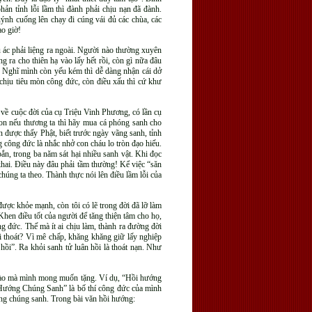
ản tỉnh lỗi lầm thì đành phải chịu nạn đã đành.
uýnh cuống lên chạy đi cúng vái đủ các chùa, các
ao giờ!
ấu ác phải liệng ra ngoài. Người nào thường xuyên
 ra cho thiên hạ vào lấy hết rồi, còn gì nữa đâu
. Nghĩ mình còn yếu kém thì dễ dàng nhận cái dở
chịu tiêu mòn công đức, còn điều xấu thì cứ khư
h về cuộc đời của cụ Triệu Vinh Phương, có lần cụ
 con nếu thương ta thì hãy mua cá phóng sanh cho
 được thấy Phật, biết trước ngày vãng sanh, tỉnh
g công đức là nhắc nhở con cháu lo tròn đạo hiếu.
bắn, trong ba năm sát hại nhiều sanh vật. Khi đọc
hai. Điều này đâu phải tầm thường! Kể việc “săn
húng ta theo. Thành thực nói lên điều lầm lỗi của
được khỏe mạnh, còn tôi có lẽ trong đời đã lỡ làm
 Khen điều tốt của người để tăng thiện tâm cho họ,
g đức. Thế mà ít ai chịu làm, thành ra đường đời
i thoát? Vì mê chấp, khăng khăng giữ lấy nghiệp
hồi”. Ra khỏi sanh tử luân hồi là thoát nạn. Như
ỗ nào mà mình mong muốn tặng. Ví dụ, “Hồi hướng
Hướng Chúng Sanh” là bố thí công đức của mình
ớng chúng sanh. Trong bài văn hồi hướng: