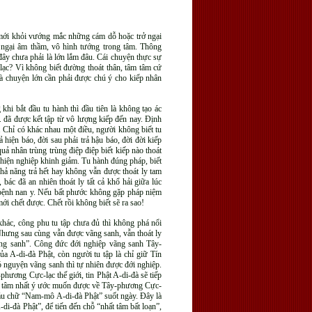
a mới khỏi vướng mắc những cám dỗ hoặc trở ngại
 ngại âm thầm, vô hình tướng trong tâm. Thông
 đây chưa phải là lớn lắm đâu. Cái chuyện thực sự
a lạc? Vì không biết đường thoát thân, tâm tâm cứ
là chuyện lớn cần phải được chú ý cho kiếp nhân
khi bắt đầu tu hành thì đầu tiên là không tạo ác
 đã được kết tập từ vô lượng kiếp đến nay. Định
. Chỉ có khác nhau một điều, người không biết tu
 hiện báo, đời sau phải trả hậu báo, đời đời kiếp
quả nhân trùng trùng điệp điệp biết kiếp nào thoát
h hiện nghiệp khinh giảm. Tu hành đúng pháp, biết
hả năng trả hết hay không vẫn được thoát ly tam
bác đã an nhiên thoát ly tất cả khổ hải giữa lúc
 bệnh nan y. Nếu bất phước không gặp pháp niệm
ới chết được. Chết rồi không biết sẽ ra sao!
hác, công phu tu tập chưa đủ thì không phá nổi
 Nhưng sau cùng vẫn được vãng sanh, vẫn thoát ly
vãng sanh”. Công đức đới nghiệp vãng sanh Tây-
ủa A-di-đà Phật, còn người tu tập là chỉ giữ Tín
ó nguyện vãng sanh thì tự nhiên được đới nghiệp.
y-phương Cực-lạc thế giới, tin Phật A-di-đà sẽ tiếp
nhất tâm nhất ý ước muốn được về Tây-phương Cực-
sáu chữ “Nam-mô A-di-đà Phật” suốt ngày. Đây là
i-đà Phật”, để tiến đến chỗ “nhất tâm bất loạn”,