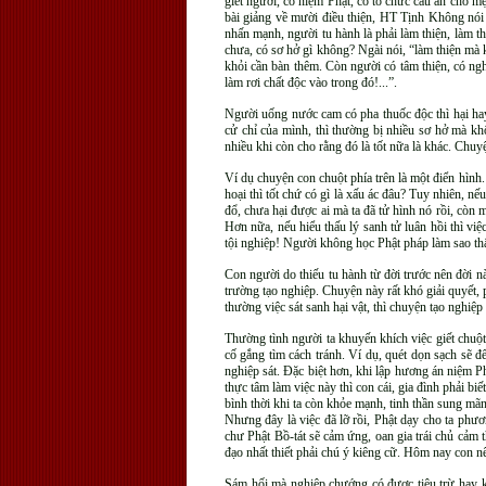
giết người, có niệm Phật, có tổ chức cầu an cho 
bài giảng về mười điều thiện, HT Tịnh Không nói r
nhấn mạnh, người tu hành là phải làm thiện, làm t
chưa, có sơ hở gì không? Ngài nói, “làm thiện mà k
khỏi cần bàn thêm. Còn người có tâm thiện, có ngh
làm rơi chất độc vào trong đó!...”.
Người uống nước cam có pha thuốc độc thì hại hay
cử chỉ của mình, thì thường bị nhiều sơ hở mà khô
nhiều khi còn cho rằng đó là tốt nữa là khác. Chu
Ví dụ chuyện con chuột phía trên là một điển hình. 
hoại thì tốt chứ có gì là xấu ác đâu? Tuy nhiên, n
đổ, chưa hại được ai mà ta đã tử hình nó rồi, còn m
Hơn nữa, nếu hiểu thấu lý sanh tử luân hồi thì việ
tội nghiệp! Người không học Phật pháp làm sao th
Con người do thiếu tu hành từ đời trước nên đời
trường tạo nghiệp. Chuyện này rất khó giải quyết,
thường việc sát sanh hại vật, thì chuyện tạo nghiệp
Thường tình người ta khuyến khích việc giết chuột, 
cố gắng tìm cách tránh. Ví dụ, quét dọn sạch sẽ đ
nghiệp sát. Đặc biệt hơn, khi lập hương án niệm Ph
thực tâm làm việc này thì con cái, gia đình phải bi
bình thời khi ta còn khỏe mạnh, tinh thần sung mãn
Nhưng đây là việc đã lỡ rồi, Phật dạy cho ta phươ
chư Phật Bồ-tát sẽ cảm ứng, oan gia trái chủ cảm t
đạo nhất thiết phải chú ý kiêng cữ. Hôm nay con nê
Sám hối mà nghiệp chướng có được tiêu trừ hay khô