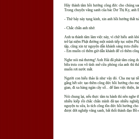
Hãy thành tâm hồi hướng công đức cho chúng sanh
Trong chuyện vãng sanh của bác Dư Thị Ky, anh Đư
- Thứ bảy này tụng kinh, xin anh hồi hướng thất 
- Chắc chắn anh nhớ.
Anh ta thành tâm làm việc này, vì chữ hiếu anh kh
trở lại niệm Phật đường một mình tiếp tục niệm P
tập, cũng xin tự nguyện dẫn khánh sáng trưa chiều 
- Em muốn có thêm giờ dẫn khánh để có thêm côn
Nghe nói mà thương! Anh Hải đã phát tâm cúng dườ
bữa trưa con vô tình mở cửa phòng của anh thì t
muốn rơi nước mắt.
Người con hiếu thảo là như vậy đó. Cha mẹ tại t
gắng hết sức tạo thêm công đức hồi hướng cho mẹ đ
gian, đi xa hàng ngàn cây số... để làm việc thiện,
Nói chung lại, nếu thực tâm tu hành thì nên nghe t
nhiều kiếp rồi chắc chắn mình đã tạo nhiều nghiệ
nguyện tu sửa, lo tích công tồn đức hồi hướng cho
được đới nghiệp vãng sanh, bất thối thành đạo Bồ-