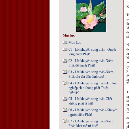
K
T
t
t
l
d
Mục lục
s
Mục Lục
N
d
01 - Lời khuyên song thân - Quyết
l
lòng niệm Phật!
h
02 - Lời khuyên song thân-Niệm
k
Phật để thành Phật!
l
y
03 - Lời khuyên song thân-Niệm
g
Phật cầu đạt đến đỉnh cao!
n
04 - Lời khuyên song thân -Tu Tịnh
P
nghiệp chứ không phải Thiện
nghiệp!
T
n
05 - Lời khuyên song thân-Chết
t
không phải là hết!
p
N
06 - Lời khuyên song thân -Khuyên
“
người niệm Phật!
đ
07 - Lời khuyên song thân-Niệm
l
Phật: khai mở trí huệ!
p