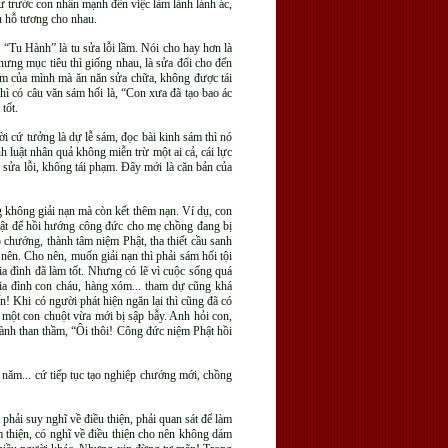
hư trước con nhấn mạnh đến việc làm lành lánh ác,
u hỗ tương cho nhau.
. “Tu Hành” là tu sửa lỗi lầm. Nói cho hay hơn là
ưng mục tiêu thì giống nhau, là sửa đổi cho đến
i lầm của mình mà ăn năn sửa chữa, không được tái
 có câu văn sám hối là, “Con xưa đã tạo bao ác
tốt.
ời cứ tưởng là dự lễ sám, đọc bài kinh sám thì nó
h luật nhân quả không miễn trừ một ai cả, cái lực
nh sửa lỗi, không tái phạm. Đây mới là căn bản của
 không giải nạn mà còn kết thêm nạn. Ví dụ, con
hật để hồi hướng công đức cho mẹ chồng đang bị
chướng, thành tâm niệm Phật, tha thiết cầu sanh
nên. Cho nên, muốn giải nạn thì phải sám hối tội
 gia đình đã làm tốt. Nhưng có lẽ vì cuộc sống quá
ia đình con cháu, hàng xóm... tham dự cũng khá
ến! Khi có người phát hiện ngăn lại thì cũng đã có
n một con chuột vừa mới bị sập bẫy. Anh hỏi con,
đành than thầm, “Ôi thôi! Công đức niệm Phật hồi
năm... cứ tiếp tục tạo nghiệp chướng mới, chồng
phải suy nghĩ về điều thiện, phải quan sát để làm
m thiện, có nghĩ về điều thiện cho nên không dám