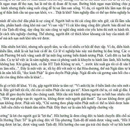
h ngạo mạn để thọ nạn, hai là mê tín dị đoan để bị nạn. Bướng bỉnh ngạo mạn không chịu ph
u hành nhưng thiếu sáng suốt cũng dễ bị sai lầm oan uổng. Ví dụ, có người khi lâm nạn thì q
g tế thần linh cầu tai qua nạn khỏi, v.v... Thật là khổ! Sám nghiệp đâu có thể tạo thêm nghiệp b
mình để sửa chứ đâu phải là sự cúng tế. Người biết tu thì cái công đức nên giữ, cái lỗi lầm x
i nữa, phẩm hạnh cũng khó mà cao! Vì sao vậy? Vì cái kho tàng công đức phước báu đã mở tung
của Tịnh-độ tông, dạy rằng lúc nào cũng tự nghĩ rằng mình còn yếu kém thì mới tu hành tốt
ột cách tiêu nghiệp chướng. Thế nhưng, người đời cứ thích khoe khoang cái hay của mình để 
hế mà ách nạn mới khó tiêu trừ được.
ại. Hẳn nhiên hơi khó, nhưng nếu quyết tâm, ta vẫn có nhiều cơ hội để thực tập. Ví dụ, điển hìn
nhiều lắm, nhất là sát hại loài cá để ăn. Có lẽ vì nghiệp báo này mà thường bị đau lưng. Các
nh Phương 94 tuổi vãng sanh để lại một ống xương biến thành tượng Phật. Cuối đời cụ hai lần
lẩm cẩm. Cụ tự kể việc ác là sám nghiệp, mua cá phóng sanh là khuyên tu hành làm lành, hồi hướn
 không hay. Khi giảng kinh, có lần HT Tịnh Không tự nói, “...trước khi xuất gia tôi có đi săn 
àm nữa...”. Đây là một việc ác, tối kỵ đối với một vị đại Hòa-thượng, thế mà Ngài dám tự k
 ăn năn hối lỗi, “đọc kinh Phật” là gieo duyên Phật pháp. Ngài đã nêu cái gương sám hối cho c
hi còn tăng thêm nữa là khác!...
u gì cơ hội để khai. Ví dụ, gặp người khỏe ta tâm sự: “Vì anh/chị ăn ở hiền lành cho nên mới 
. Bây giờ biết tội rồi, chỉ còn có niệm Phật cầu xin gia trì”. Khen người chê ta, có mất gì đâu.
 Phật để gieo duyên lành cho chúng sanh. Một câu nói bình thường mà tạo ra biết bao nhiêu côn
y, “Đời mạt pháp vạn ức người tu, không được một người giải thoát”. Tại sao không được giả
nạn không được. Phật nói tiếp, “Chỉ nương theo pháp niệm Phật mới có thể ra khỏi được luân 
lỗi, biết sửa chữa và thành tâm niệm Phật. Đây thực sự là sám hối nghiệp chướng vậy.
i Hướng” là lợi cho người gọi là “lợi tha”. Hồi hướng là đem công đức tu hành chuyển đến ch
ồi Hướng Thực Tế” là gởi công đức về Tây-phương Tịnh-độ để mình được vãng sanh, “Hồi 
ũng được lợi lạc, được vãng sanh Tịnh-độ. Hồi hướng cho oan gia trái chủ thuộc về sự hồi hư