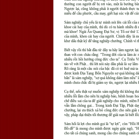
thường con người dễ bị rơi vào, một là bướng bỉn
Ngược lại, cũng không phải ít người thành thực t
miễu để cầu phước, cầu may, giết hại súc vật để cún
Sám nghiệp chủ yếu là tự mình nói lên cái lỗi của 
khoe cái hay của mình, thì dù có tu hành nhiều đ
mà khoe! Ngài Ấn Quang Đại Sư, vị Tổ-sư thứ 13 
của mình, khen cái hay của người. Chính đây là m
khư dấu thật kỹ để tăng nghiệp chướng. Chính vì t
Biết vậy rồi thì bắt đầu từ đây ta hãy làm ngược l
than với con cháu rằng: “Trong đời của ta làm ác 
nhiều rồi hồi hướng công đức cho ta”. Cụ Triệu Vi
táo về với Phật... thì lời nói này đâu phải là sự 
Rõ ràng là một câu nói của bậc đã có trí huệ mà ta
được kinh Địa Tạng Bổn Nguyện sợ quá không dám l
bắn” là sám nghiệp, “sợ quá không dám làm nữa” là
mình chưa chắc đã bị giảm uy tín, ngược lại nhiều k
Cụ thể, nếu thật sự muốn sám nghiệp thì không thiế
nhiều lỗi lầm cho nên bị nghiệp báo, bệnh hoạn hoài
chê điều sai của ta để giải nghiệp cho mình, niệm
vẫn lắm chông gai... Trong kinh Đại Tập, Phật dạ
chướng, lại ưa thích xả bỏ công đức cho nên giải 
vậy, pháp đại thiện tối thượng để giải nạn là biết 
Sám hối là lợi cho mình gọi là “tự lợi”, còn “Hồ
Bồ-đề” là mong cho mình được ngày giác ngộ, “H
cho tất cả chúng sanh, mong cầu cho chúng sanh c