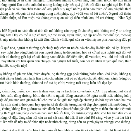
mẹ, một tháng có ăn chay vài ngày... Làm được những chuyện này, hẳn nhiên là còn đỡ hơn rất
ằng người làm thiện suốt đời nhưng không thấy kết quả gì hết, rồi đâm ra nghi ngờ lời Phật,
hiện phải có cái tâm chân thành để làm, phải suy nghĩ những điều nào thiện để làm, và phải th
hông thấy kết quả thì coi chừng trong thiện pháp, quý vị đã xen kẽ bất thiện”. Người nói thiệ
ĩ điều thiện, có làm thiện mà không chịu quan sát kỹ điều mình làm, thì coi chừng...! Như Ng
 bổ? Người tu hành dù có tinh tấn mà không cẩn trọng lời ăn tiếng nói, không chú ý tư tưởn
ng hay. Đây có thể là sự vô tâm, sự mê muội, sự tự mãn, sự tập nhiễm theo thế tục, theo tập 
yện này nhiều lắm, không kể xiết đâu. Chính vì hậu quả của sự việc này nó phá hoại công đức p
Ở quê nhà, người ta thường giết chuột một cách tự nhiên, và cho đây là điều tốt, có lợi. Người 
ếu suy nghĩ cho công bình thì con người chúng ta đã quá hẹp hòi và xử sự quá nghiệt ngã đối v
ình thì thường giết hại vô số chúng sanh để ăn, để kiếm tiền, để vui chơi, v.v... thì thử hỏi 
c này nhiều khi liên quan đến chuyện đại nghịch bất hiếu, còn nói về nhân duyên quả báo, thì 
ấu hiểu chuyện này!
 này không đủ phước báu, thiện duyên, họ thường gặp phải những hoàn cảnh khó khăn, không 
 phải cần tu hành, làm lành làm thiện cho nhiều mới có cơ duyên chuyển đổi hoàn cảnh. Sống t
 trở thành bình thường, chính vì thế mà họ cứ bị vướng mãi trong luân hồi đọa lạc.
kiến, ruồi, muỗi, v.v... nay ta đem việc này ra trách thì có vẻ buồn cười! Tuy nhiên, một khi 
ể bớt ruồi, dùng đường, bột... dụ kiến ra ngoài, đóng cửa sớm để ngừa muỗi hoặc những loài ph
ật để giải nạn oan gia trái chủ cho mẹ là cầu giải tỏa nghiệp chướng do bởi sự sát sanh hại mạn
ết hy sinh chút ít thói quen hay quyền lợi để đổi lấy tương lai tốt đẹp cho người thân mới đúng. 
, chúng không làm gì được ta, nên đành âm thầm chờ đợi gần đến ngày ta thân tàn sức kiệt mới r
ng thức gỡ nạn, bằng cách ăn năn sám hối lỗi lầm, hồi hướng công đức, cho hai bên đều có lợ
hông. Ở đây, đang sám hối cầu an mà sát sanh thì thật là trớ trêu! Rõ ràng, vì sơ ý mà thù kế
u lên vấn đề này ra để nhân tiện nhắc nhở chung, đừng nên sơ ý mà gây ra trở ngại cho đường ti
ng là do cái tâm có chân thành sửa lỗi hay không, còn tất cả các hình thức chỉ là sự trợ duy