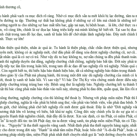
ính thương cô,
u hành phải vạch ra mục đích rõ ràng. Nhờ có mục đích sẵn ta mới khỏi bị lạc đường, tâm t
rên đường tu tập. Thường sự thất bại không phải ở những sự cố lớn mà chính là những trở
hường người ta cho những sự hao mất tiền bạc, gặp tai nạn, bị bệnh hoạn... là lớn, chứ thực ra
ớn, vô cùng lớn, chính là sự đọa lạc hàng triệu kiếp mà mình không hề biết tới. Tại sao bị đọ
ính chặt trong tam đồ lục đạo, sanh tử luân hồi để chờ nhận lãnh nghiệp báo. Đây mới chính 
inh. Thực sự lớn!
hân thiện quả thiện, nhân ác quả ác. Tu hành là thiện pháp, chắc chắn được thiện quả, nhưng 
uyên mới, không có ác nghiệp mới, chứ đâu phải dễ dàng xóa được nghiệp chướng cũ, nợ cũ...
uật nhân quả là có nợ có trả. Như vậy dù tu hay không tu, nợ nần chúng ta đều phải thanh toán
ành thì nghiệp duyên dai dẳng, nghiệp chướng chất chồng, nghiệp báo bất tận. Đời này phải trả
iếp tiếp tục lăn lộn trong luân hồi, trong tam đồ ác đạo để tạo nghiệp rồi trả nghiệp. Nhân quả 
y. Còn người biết tu, thì biến hậu báo thành hiện báo, tất cả những nghiệp báo thâm trọng thàn
 theo giáo lý của Phật mà phụng hành, thì trong một đời này dù nghiệp chướng của mình có k
iới, thoát ly sanh tử luân hồi. Vì sao vậy? Vì bác Dư Thị Ky vừa chứng minh được điều này, 
ghiệp chướng trùng trùng bao vây. Bệnh ung thư là nghiệp báo. Nghiệp chướng kết tụ thành
hật thì bác cũng phải mãn báo thân vào tuổi này, nhưng phải bị đau đớn, quằn quại, lăn lộn rồi m
hông thường, nghiệp chướng còn thì không thể thoát ly. Nhưng với pháp môn niệm Phật thì k
ghiệp chướng, nghĩa là vẫn phải bị bệnh ung thư, vẫn phải vào bệnh viện, vẫn phải đau bệnh.
am giới, chứ không phải chờ hết nghiệp rồi mới được giải thoát. Đây là nhờ “Đới nghiệp 
hương thật lớn vô lượng vô biên, bất khả tư nghị. Công đức này chính yếu là do sự gia trì c
guyện Hạnh thật nghiêm chỉnh, thật đầy đủ là được. Xin xác định, có tin Phật, có niệm Phật, c
Tín” là tuyệt đối tin: tin lời Phật dạy, tin ta được vãng sanh, tin pháp môn niệm Phật, tin có Tâ
ộ ta... “Nguyện” là tha thiết nguyện vãng sanh. Nhất định phải tha thiết nguyện hàng ngày, 
ạc cho được trong đời này. “Hạnh” là nhất tâm niệm Phật, hoặc bốn chữ “A-di-đà Phật”, hoặc 
hương pháp nhiếp tâm, niệm Phật phải nhất thiết chuyên nhất gọi là “một đường chuyên niệm A-d