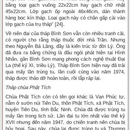
bằng loại gạch vuông 22x22cm hay gạch chữ nhật
45x22cm. Lớp gạch ốp ngoài 46x46cm, dàn thành
hàng bọc kín tháp. Loại gạch này có chân gấp cài vào
lớp gạch của trụ tháp” [24].
Về niên đại của tháp Bình Sơn vẫn còn nhiều tranh cãi,
có người cho rằng tháp thuộc đời nhà Trần. Nhưng
theo Nguyễn Bá Lăng, đây là kiến trúc từ đời Lý. Ông
đã đưa ra bằng chứng là đầu ngói phát hiện tại Hình
Nhân, gần Bình Sơn mang phong cách nghệ thuật Đại
La (thế kỷ XI, triều Lý). Tháp Bình Sơn hiện nay đã trải
qua mấy lần trùng tu, lần cuối cùng vào năm 1974,
tháp được tháo dỡ hoàn toàn, rồi lắp ráp lại.
Tháp chùa Phật Tích
Chùa Phật Tích còn có tên gọi khác là Vạn Phúc tự,
nằm ở sườn núi Tiên Du, thôn Phật Tích, xã Phật Tích,
huyện Tiên Du, tỉnh Bắc Ninh. Chùa đã được trùng tu
mấy lần trong lịch sử. Lần đại tu lớn nhất vào thế kỷ
XVII nhưng đến năm 1947, do chiến tranh nên chùa bị
hủy hoại. Sau này, chùa lại được trùng tu và Thượng