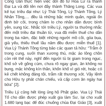
Công Uẩn thực hiện việc dời đô từ Hoa Lư ra thành
Đại La và đổi tên nơi đây thành Thăng Long. Các vua
kế tục triều đại như: Lý Thái Tông, Lý Thánh Tông, Lý
Nhân Tông,… đều là những bậc minh quân, ngoài ổn
định bờ cõi, trong chăm lo cho nhân dân được bình
yên, sung túc. Nhắc tới triều Lý, người ta thường nhắc
đến một triều đại thuần từ, vua đã miễn thuế cho dân
trong ba năm, đặc biệt những người mồ côi, góa bụa,
già yếu, thiếu thuế lâu năm đều được miễn thuế [1].
Vua Lý Thánh Tông từng bảo các quan tả hữu: “Trẫm ở
trong cung, sưởi than xương thú, mặc áo lông chồn
còn rét thế này, nghĩ đến người tù bị giam trong ngục,
khổ sở về gông cùm, chưa rõ ngay gian, ăn không no
bụng, mặc không kín thân, khốn khổ vì gió rét, hoặc có
kẻ chết không đáng tội, trẫm rất thương xót. Vậy lệnh
cho Hữu ty phát chăn chiếu, và cấp cơm ăn ngày hai
bữa” [2].
Triều Lý cũng hết lòng ủng hộ Phật giáo. Vua Lý Thái
Tổ cho dân được phép xuất gia làm Sư, lại cho xuất
1.680 lạng bạc để đúc chuông chùa Đại Giáo [3], xuất