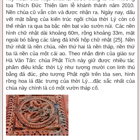
tọa Thích Đức Thiện làm lễ khánh thành năm 2010.
Nền chùa cũ vẫn còn và được nhận ra. Ngày nay, dấu
vết mặt bằng của kiến trúc ngôi chùa thời Lý còn có
thể nhận ra qua ba bậc nền bạt vào sườn núi. Các nền
hình chữ nhật dài khoảng 60m, rộng khoảng 33m, mặt
ngoài bó bằng các tảng đá khối hộp chữ nhật [25]. Nền
thứ nhất là nền chùa, nền thứ hai là nền tháp, nền thứ
ba là nền của một cái ao. Theo nhận định của giáo sư
Hà Văn Tấn: chùa Phật Tích này giữ được nhiều tác
phẩm điêu khắc thời Lý như tượng mười con linh thú
bằng đá đúc, pho tượng Phật ngồi trên tòa sen, hình
rồng hoa lá đặc trưng của thời Lý…đặc sắc nhất của
chùa này chính là có một vườn tháp cổ.