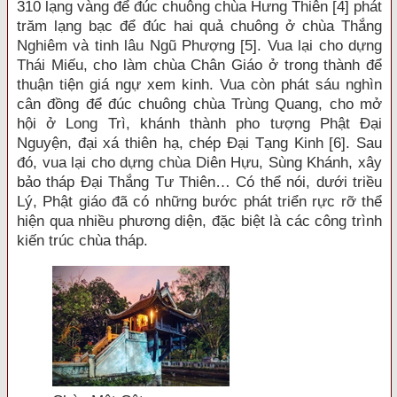
310 lạng vàng để đúc chuông chùa Hưng Thiên [4] phát
trăm lạng bạc để đúc hai quả chuông ở chùa Thắng
Nghiêm và tinh lâu Ngũ Phượng [5]. Vua lại cho dựng
Thái Miếu, cho làm chùa Chân Giáo ở trong thành để
thuận tiện giá ngự xem kinh. Vua còn phát sáu nghìn
cân đồng để đúc chuông chùa Trùng Quang, cho mở
hội ở Long Trì, khánh thành pho tượng Phật Đại
Nguyện, đại xá thiên hạ, chép Đại Tạng Kinh [6]. Sau
đó, vua lại cho dựng chùa Diên Hựu, Sùng Khánh, xây
bảo tháp Đại Thắng Tư Thiên… Có thể nói, dưới triều
Lý, Phật giáo đã có những bước phát triển rực rỡ thể
hiện qua nhiều phương diện, đặc biệt là các công trình
kiến trúc chùa tháp.