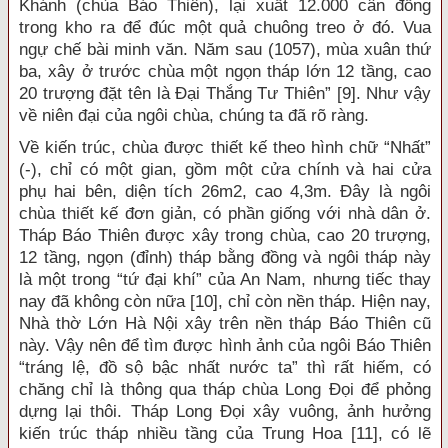
Khánh (chùa Báo Thiên), lại xuất 12.000 cân đồng
trong kho ra để đúc một quả chuông treo ở đó. Vua
ngự chế bài minh văn. Năm sau (1057), mùa xuân thứ
ba, xây ở trước chùa một ngọn tháp lớn 12 tầng, cao
20 trượng đặt tên là Đại Thắng Tư Thiên” [9]. Như vậy
về niên đại của ngôi chùa, chúng ta đã rõ ràng.
Về kiến trúc, chùa được thiết kế theo hình chữ “Nhất”
(-), chỉ có một gian, gồm một cửa chính và hai cửa
phụ hai bên, diện tích 26m2, cao 4,3m. Đây là ngôi
chùa thiết kế đơn giản, có phần giống với nhà dân ở.
Tháp Báo Thiên được xây trong chùa, cao 20 trượng,
12 tầng, ngọn (đỉnh) tháp bằng đồng và ngôi tháp này
là một trong “tứ đại khí” của An Nam, nhưng tiếc thay
nay đã không còn nữa [10], chỉ còn nền tháp. Hiện nay,
Nhà thờ Lớn Hà Nội xây trên nền tháp Báo Thiên cũ
này. Vậy nên để tìm được hình ảnh của ngôi Báo Thiên
“tráng lệ, đồ sộ bậc nhất nước ta” thì rất hiếm, có
chăng chỉ là thông qua tháp chùa Long Đọi để phỏng
dựng lại thôi. Tháp Long Đọi xây vuông, ảnh hưởng
kiến trúc tháp nhiều tầng của Trung Hoa [11], có lẽ