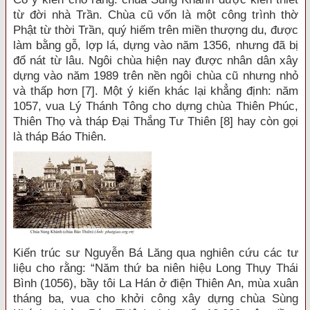
từ đời nhà Trần. Chùa cũ vốn là một công trình thờ
Phật từ thời Trần, quý hiếm trên miền thượng du, được
làm bằng gỗ, lợp lá, dựng vào năm 1356, nhưng đã bị
đổ nát từ lâu. Ngôi chùa hiện nay được nhân dân xây
dựng vào năm 1989 trên nền ngôi chùa cũ nhưng nhỏ
và thấp hơn [7]. Một ý kiến khác lại khẳng định: năm
1057, vua Lý Thánh Tông cho dựng chùa Thiên Phúc,
Thiên Thọ và tháp Đại Thắng Tư Thiên [8] hay còn gọi
là tháp Báo Thiên.
Kiến trúc sư Nguyễn Bá Lăng qua nghiên cứu các tư
liệu cho rằng: “Năm thứ ba niên hiệu Long Thụy Thái
Bình (1056), bầy tôi La Hán ở điện Thiên An, mùa xuân
tháng ba, vua cho khởi công xây dựng chùa Sùng