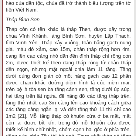
hào của dân tộc, chùa đã trở thành biểu tượng trên tờ
tiền Việt Nam.
Tháp Bình Sơn
Tháp còn có tên khác là tháp Then, được xây trong
chùa Vĩnh Khánh, làng Bình Sơn, huyện Lập Thạch,
tỉnh Vĩnh Yên. Tháp xây vuông, toàn bằng gạch nung
già, màu đỏ xẫm, cao 15m, chân tháp rộng hơn 4m,
càng lên cao càng nhỏ dần đến đỉnh tháp chỉ rộng còn
2m, được thiết kế theo dạng tháp rỗng từ chân tháp
đến ngọn, nhưng mặt ngoài chia làm 11 tầng. Tầng
dưới cùng đơn giản có một hàng gạch cao 12 phân
được chạm khắc đường diềm hình lá cúc mềm mại,
trên bệ là tòa sen ba tầng cánh sen, tầng dưới úp súp,
hai tầng trên lật ngửa, để nâng đỡ các tầng tháp trên,
tầng thứ nhất cao 3m càng lên cao khoảng cách giữa
các tầng càng ngắn lại và đến tầng thứ 11 thì chỉ cao
1m2 [21]. Mỗi tầng tháp có khuôn cửa ở ba mặt, mặt
còn lại được bít kín, trong đó mỗi khuôn cửa được
thiết kế hình chữ nhật, chém cạnh hai góc ở phía trên,