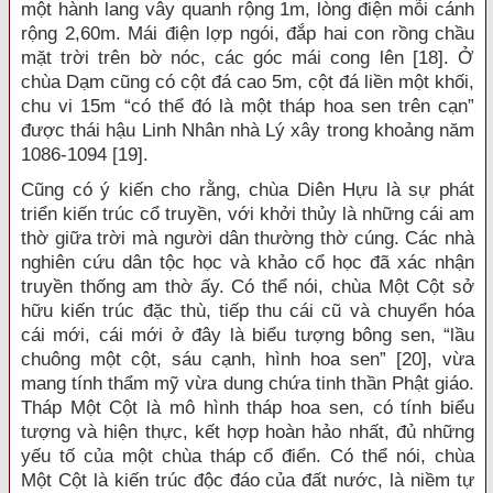
một hành lang vây quanh rộng 1m, lòng điện mỗi cánh
rộng 2,60m. Mái điện lợp ngói, đắp hai con rồng chầu
mặt trời trên bờ nóc, các góc mái cong lên [18]. Ở
chùa Dạm cũng có cột đá cao 5m, cột đá liền một khối,
chu vi 15m “có thể đó là một tháp hoa sen trên cạn”
được thái hậu Linh Nhân nhà Lý xây trong khoảng năm
1086-1094 [19].
Cũng có ý kiến cho rằng, chùa Diên Hựu là sự phát
triển kiến trúc cổ truyền, với khởi thủy là những cái am
thờ giữa trời mà người dân thường thờ cúng. Các nhà
nghiên cứu dân tộc học và khảo cổ học đã xác nhận
truyền thống am thờ ấy. Có thể nói, chùa Một Cột sở
hữu kiến trúc đặc thù, tiếp thu cái cũ và chuyển hóa
cái mới, cái mới ở đây là biểu tượng bông sen, “lầu
chuông một cột, sáu cạnh, hình hoa sen” [20], vừa
mang tính thẩm mỹ vừa dung chứa tinh thần Phật giáo.
Tháp Một Cột là mô hình tháp hoa sen, có tính biểu
tượng và hiện thực, kết hợp hoàn hảo nhất, đủ những
yếu tố của một chùa tháp cổ điển. Có thể nói, chùa
Một Cột là kiến trúc độc đáo của đất nước, là niềm tự