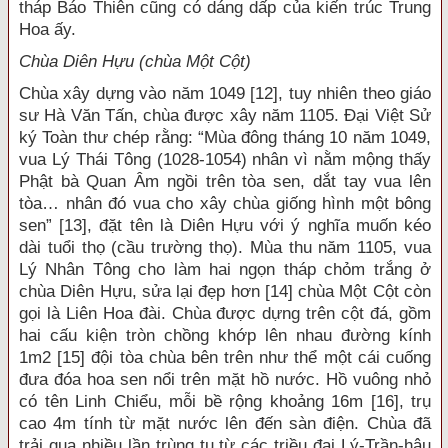
tháp Báo Thiên cũng có dáng dấp của kiến trúc Trung
Hoa ấy.
Chùa Diên Hựu (chùa Một Cột)
Chùa xây dựng vào năm 1049 [12], tuy nhiên theo giáo
sư Hà Văn Tấn, chùa được xây năm 1105. Đại Việt Sử
ký Toàn thư chép rằng: “Mùa đông tháng 10 năm 1049,
vua Lý Thái Tông (1028-1054) nhân vì nằm mộng thấy
Phật bà Quan Âm ngồi trên tòa sen, dắt tay vua lên
tòa… nhân đó vua cho xây chùa giống hình một bông
sen” [13], đặt tên là Diên Hựu với ý nghĩa muốn kéo
dài tuổi thọ (cầu trường thọ). Mùa thu năm 1105, vua
Lý Nhân Tông cho làm hai ngọn tháp chỏm trắng ở
chùa Diên Hựu, sửa lại đẹp hơn [14] chùa Một Cột còn
gọi là Liên Hoa đài. Chùa được dựng trên cột đá, gồm
hai cấu kiện tròn chồng khớp lên nhau đường kính
1m2 [15] đội tòa chùa bên trên như thể một cái cuống
đưa đóa hoa sen nổi trên mặt hồ nước. Hồ vuông nhỏ
có tên Linh Chiểu, mỗi bề rộng khoảng 16m [16], trụ
cao 4m tính từ mặt nước lên đến sàn điện. Chùa đã
trải qua nhiều lần trùng tu từ các triều đại Lý-Trần-hậu