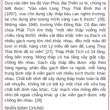
Dựa vào tấm bia đá Vạn Phúc đại Thiên tự bi, chúng ta
biết được: “Vào năm Long Thụy Thái Bình thứ 4
(1057), vua cho dựng cây tháp báu cao nghìn trượng,
lại cho dựng pho tượng mình vàng cao 6 thước” [26].
Những năm 1940, trường Viễn Đông Bác Cổ đào nền
chùa Phật Tích tìm thấy “một nền tháp vuông mỗi
chiều rộng 8m50, nhiều vật điêu khắc trên sa thạch và
nhiều gạch nung lớn nhỏ khác nhau, đều một màu đỏ
tươi in khắc hàng chữ Lý triều đệ tam đế, Long Thụy
Thái Bình đệ tứ niên” [27]. Tháp Phật Tích có 14 tầng,
rỗng bên trong. Móng tháp có hai tầng xây giật cấp,
chồng lên nhau. Gạch xây tháp đều được xếp theo
hàng ngang, phần đầu gạch đâm ra ngoài, mỗi hàng
trung bình xếp 6 viên gạch với nhiều kích thước khác
nhau. Chất kết dính để xây dựng tháp hoàn toàn là đất
sét nhuyễn, không hề có bất kỳ một chút vôi vữa hay
chất kết dính nào khác. Các mạch vữa mỏng đến nỗi
nhìn bề ngoài chẳng khác gì các viên gạch được xếp
chồng lên nhau. [28]
NHẬN ĐỊNH CHUNG