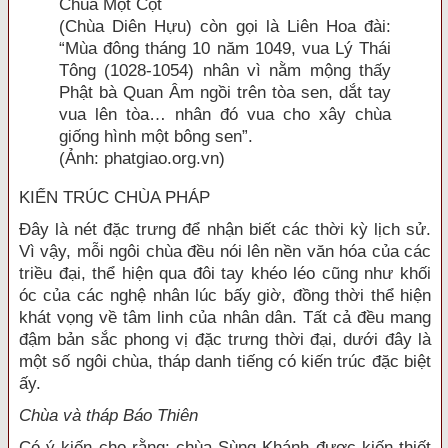
Chùa Một Cột
(Chùa Diên Hựu) còn gọi là Liên Hoa đài:
“Mùa đông tháng 10 năm 1049, vua Lý Thái
Tông (1028-1054) nhân vì nằm mộng thấy
Phật bà Quan Âm ngồi trên tòa sen, dắt tay
vua lên tòa… nhân đó vua cho xây chùa
giống hình một bông sen”.
(Ảnh: phatgiao.org.vn)
KIẾN TRÚC CHÙA PHÁP
Đây là nét đặc trưng để nhận biết các thời kỳ lịch sử.
Vì vậy, mỗi ngôi chùa đều nói lên nền văn hóa của các
triều đại, thể hiện qua đôi tay khéo léo cũng như khối
óc của các nghệ nhân lúc bấy giờ, đồng thời thể hiện
khát vọng về tâm linh của nhân dân. Tất cả đều mang
đậm bản sắc phong vị đặc trưng thời đại, dưới đây là
một số ngôi chùa, tháp danh tiếng có kiến trúc đặc biệt
ấy.
Chùa và tháp Báo Thiên
Có ý kiến cho rằng: chùa Sùng Khánh được kiến thiết