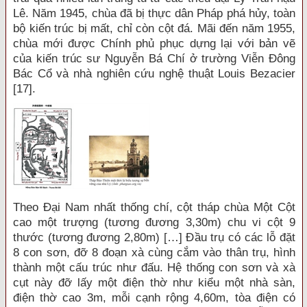
Lê. Năm 1945, chùa đã bị thực dân Pháp phá hủy, toàn
bộ kiến trúc bị mất, chỉ còn cột đá. Mãi đến năm 1955,
chùa mới được Chính phủ phục dựng lại với bản vẽ
của kiến trúc sư Nguyễn Bá Chí ở trường Viễn Đông
Bác Cổ và nhà nghiên cứu nghệ thuật Louis Bezacier
[17].
Theo Đại Nam nhất thống chí, cột tháp chùa Một Cột
cao một trượng (tương đương 3,30m) chu vi cột 9
thước (tương đương 2,80m) […] Đầu trụ có các lỗ đặt
8 con sơn, đỡ 8 đoạn xà cùng cắm vào thân trụ, hình
thành một cấu trúc như đấu. Hệ thống con sơn và xà
cụt này đỡ lấy một điện thờ như kiểu một nhà sàn,
điện thờ cao 3m, mỗi cạnh rộng 4,60m, tòa điện có