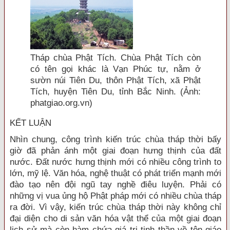
Tháp chùa Phật Tích. Chùa Phật Tích còn
có tên gọi khác là Vạn Phúc tự, nằm ở
sườn núi Tiên Du, thôn Phật Tích, xã Phật
Tích, huyện Tiên Du, tỉnh Bắc Ninh. (Ảnh:
phatgiao.org.vn)
KẾT LUẬN
Nhìn chung, công trình kiến trúc chùa tháp thời bấy
giờ đã phản ánh một giai đoạn hưng thịnh của đất
nước. Đất nước hưng thịnh mới có nhiều công trình to
lớn, mỹ lệ. Văn hóa, nghệ thuật có phát triển mạnh mới
đào tạo nên đội ngũ tay nghề điêu luyện. Phải có
những vị vua ủng hộ Phật pháp mới có nhiều chùa tháp
ra đời. Vì vậy, kiến trúc chùa tháp thời này không chỉ
đại diện cho di sản văn hóa vật thể của một giai đoạn
lịch sử mà còn hàm chứa giá trị tinh thần về tôn giáo