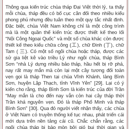
Thông qua kiến trúc chùa tháp Đại Việt thời lý, ta thấy
mỗi chùa, tháp đều có bố cục cân đối theo nhiều kiểu
phong phú nhưng đều tuân theo một quy tắc nhất định.
Đặc biệt, chùa Việt Nam không chỉ là một công trình
mà là một quần thể kiến trúc được thiết kế theo lối
“Nội Công Ngoại Quốc” và một số chùa khác còn được
thiết kế theo kiểu chữa công (工), chữ Đinh (丁), chữ
Tam ( 三). Có một số ngôi chùa hoặc tháp, được các
sử gia liệt kê vào triều Lý như ngôi chùa, tháp Bình
Sơn “nhà Lý dựng nhiều bảo tháp, hầu hết bị rỡ phá,
nay rất may mắn mà còn lại một cây tương đối toàn
vẹn gọi là tháp Then tại chùa Vĩnh Khánh, làng Bình
Sơn, huyện Lập Thạch, tỉnh Vĩnh Yên” [29]. Lại có ý
kiến cho rằng, tháp Bình Sơn là kiến trúc của đời Trần
“May mắn là cho đến nay vẫn còn hai cây tháp thời
Trần khá nguyên vẹn. Đó là tháp Phổ Minh và tháp
Bình Sơn” [30]. Qua đó người viết nhận thấy, các chùa
ở Việt Nam có truyền thống kế tục nhau, phát triển cái
mới dựa trên nền tảng cái cũ. Chắc chắn rằng, các
ngôi chùa tháp bị bào mòn bởi gió bụi thời gian và