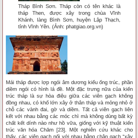
Tháp Bình Sơn. Tháp còn có tên khác là
tháp Then, được xây trong chùa Vĩnh
Khánh, làng Bình Sơn, huyện Lập Thạch,
tỉnh Vĩnh Yên. (Ảnh: phatgiao.org.vn)
Mái tháp được lợp ngói âm dương kiểu ống trúc, phần
diềm ngói có hình lá đề. Một đặc trưng nữa của kiến
trúc tháp là sự hòa điệu giữa các viên gạch không
đồng nhau, có khổ lớn xây ở thân tháp và mỏng nhỏ ở
chỗ các vành đai, gờ và diềm. Tất cả viên gạch liên
kết với nhau bằng các móc chì mà không dùng bất kỳ
chất kết dính nào như hồ vữa, giống với kỹ thuật kiến
trúc văn hóa Chăm [23]. Một nghiên cứu khác cho
thấy, các viên gạch nối với nhau bằng chân gạch “xây