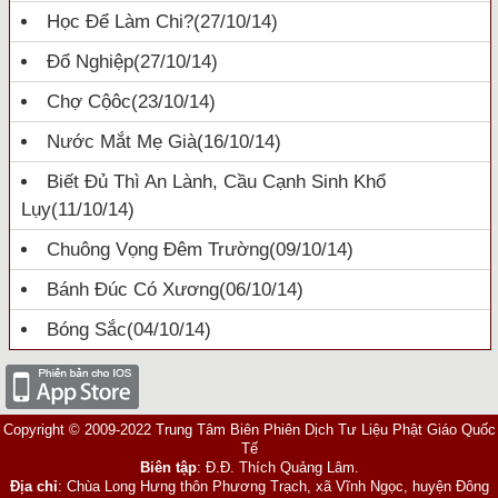
Học Để Làm Chi?
(27/10/14)
Đổ Nghiệp
(27/10/14)
Chợ Cộôc
(23/10/14)
Nước Mắt Mẹ Già
(16/10/14)
Biết Đủ Thì An Lành, Cầu Cạnh Sinh Khổ
Lụy
(11/10/14)
Chuông Vọng Đêm Trường
(09/10/14)
Bánh Đúc Có Xương
(06/10/14)
Bóng Sắc
(04/10/14)
Copyright © 2009-2022 Trung Tâm Biên Phiên Dịch Tư Liệu Phật Giáo Quốc
Tế
Biên tập
: Đ.Đ. Thích Quảng Lâm.
Địa chỉ
: Chùa Long Hưng thôn Phương Trạch, xã Vĩnh Ngọc, huyện Đông