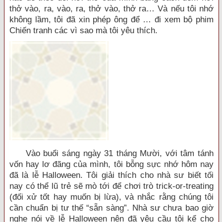
thở vào, ra, vào, ra, thở vào, thở ra… Và nếu tôi nhớ
không lầm, tôi đã xin phép ông để … đi xem bộ phim
Chiến tranh các vì sao mà tôi yêu thích.
Vào buổi sáng ngày 31 tháng Mười, với tâm tánh
vốn hay lơ đãng của mình, tôi bỗng sực nhớ hôm nay
đã là lễ Halloween. Tôi giải thích cho nhà sư biết tối
nay có thể lũ trẻ sẽ mò tới để chơi trò trick-or-treating
(đối xử tốt hay muốn bị lừa), và nhắc rằng chúng tôi
cần chuẩn bị tư thế “sẵn sàng”. Nhà sư chưa bao giờ
nghe nói về lễ Halloween nên đã yêu cầu tôi kể cho