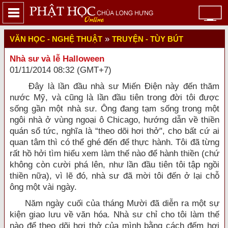
»
VĂN HỌC - NGHỆ THUẬT
TRUYỆN - TÙY BÚT
Nhà sư và lễ Halloween
01/11/2014 08:32 (GMT+7)
Đây là lần đầu nhà sư Miến Điện này đến thăm
nước Mỹ, và cũng là lần đầu tiên trong đời tôi được
sống gần một nhà sư. Ông đang tạm sống trong một
ngôi nhà ở vùng ngoại ô Chicago, hướng dẫn về thiền
quán sổ tức, nghĩa là “theo dõi hơi thở", cho bất cứ ai
quan tâm thì có thể ghé đến để thực hành. Tôi đã từng
rất hồ hởi tìm hiểu xem làm thế nào để hành thiền (chứ
không còn cười phá lên, như lần đầu tiên tôi tập ngồi
thiền nữa), vì lẽ đó, nhà sư đã mời tôi đến ở lại chỗ
ông một vài ngày.
Năm ngày cuối của tháng Mười đã diễn ra một sự
kiện giao lưu về văn hóa. Nhà sư chỉ cho tôi làm thế
nào để theo dõi hơi thở của mình bằng cách đếm hơi