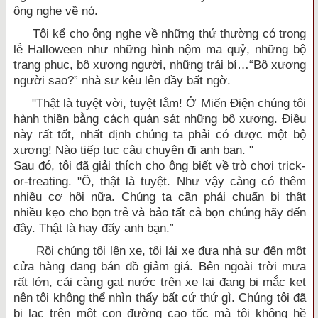
ông nghe về nó.
Tôi kể cho ông nghe về những thứ thường có trong
lễ Halloween như những hình nộm ma quỷ, những bộ
trang phục, bộ xương người, những trái bí…“Bộ xương
người sao?” nhà sư kêu lên đầy bất ngờ.
"Thật là tuyệt vời, tuyệt lắm! Ở Miến Điện chúng tôi
hành thiền bằng cách quán sát những bộ xương. Điều
này rất tốt, nhất định chúng ta phải có được một bộ
xương! Nào tiếp tục câu chuyện đi anh bạn. "
Sau đó, tôi đã giải thích cho ông biết về trò chơi trick-
or-treating. "Ồ, thật là tuyệt. Như vậy càng có thêm
nhiều cơ hội nữa. Chúng ta cần phải chuẩn bị thật
nhiều kẹo cho bọn trẻ và bảo tất cả bọn chúng hãy đến
đây. Thật là hay đấy anh bạn.”
Rồi chúng tôi lên xe, tôi lái xe đưa nhà sư đến một
cửa hàng đang bán đồ giảm giá. Bên ngoài trời mưa
rất lớn, cái càng gạt nước trên xe lại đang bị mắc kẹt
nên tôi không thể nhìn thấy bất cứ thứ gì. Chúng tôi đã
bị lạc trên một con đường cao tốc mà tôi không hề