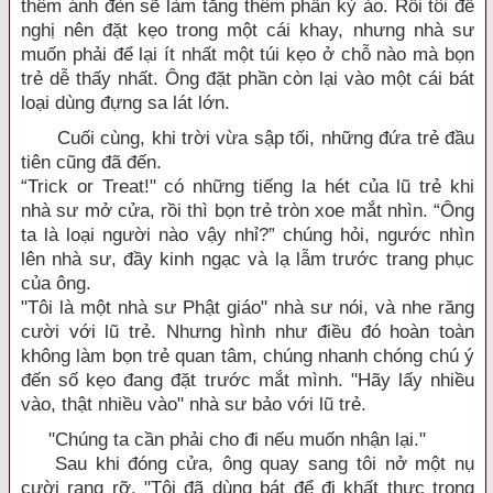
thêm ánh đèn sẽ làm tăng thêm phần kỳ ảo. Rồi tôi đề
nghị nên đặt kẹo trong một cái khay, nhưng nhà sư
muốn phải để lại ít nhất một túi kẹo ở chỗ nào mà bọn
trẻ dễ thấy nhất. Ông đặt phần còn lại vào một cái bát
loại dùng đựng sa lát lớn.
Cuối cùng, khi trời vừa sập tối, những đứa trẻ đầu
tiên cũng đã đến.
“Trick or Treat!" có những tiếng la hét của lũ trẻ khi
nhà sư mở cửa, rồi thì bọn trẻ tròn xoe mắt nhìn. “Ông
ta là loại người nào vậy nhỉ?” chúng hỏi, ngước nhìn
lên nhà sư, đầy kinh ngạc và lạ lẫm trước trang phục
của ông.
"Tôi là một nhà sư Phật giáo" nhà sư nói, và nhe răng
cười với lũ trẻ. Nhưng hình như điều đó hoàn toàn
không làm bọn trẻ quan tâm, chúng nhanh chóng chú ý
đến số kẹo đang đặt trước mắt mình. "Hãy lấy nhiều
vào, thật nhiều vào" nhà sư bảo với lũ trẻ.
"Chúng ta cần phải cho đi nếu muốn nhận lại."
Sau khi đóng cửa, ông quay sang tôi nở một nụ
cười rạng rỡ. "Tôi đã dùng bát để đi khất thực trong