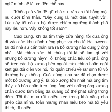
nghĩ mình sẽ lái xe đến chỗ này.
"Không có vấn đề gì" nhà sư trấn an tôi bằng một
nụ cười bình thản. "Đây cũng là một điều tuyệt vời.
Lúc này tôi có cơ hội được chiêm ngưỡng thành phố
này lâu hơn. Vậy không tốt sao?”
Cuối cùng, khi đã tìm thấy cửa hàng, tôi đưa ông
đi vào các khu dành riêng phục vụ cho lễ Halloween,
tại đó nhà sư cẩn thận lựa ra bộ xương nào đúng ý ông
nhất. Mà chính xác thì chúng tôi là sẽ làm gì với
những bộ xương này? Tôi không chắc liệu có phải ông
sẽ treo các bộ xương bên ngoài cửa chính hoặc ngồi
kiết già đối diện với nó, rồi quán chiếu về sự sinh tử vô
thường hay không. Cuối cùng, nhà sư đã chọn được
một bộ xương ưng ý, là bộ xương lớn nhất mà ông tìm
thấy, có bốn chân treo lủng lẳng với những ống xương
chân được làm bằng dạ quang có thể phát sáng trong
đêm. Tôi thì mua rất nhiều kẹo trong khả năng cho
phép của mình, toàn những nhãn hiệu kẹo mà tôi yêu
thích, dĩ nhiên.