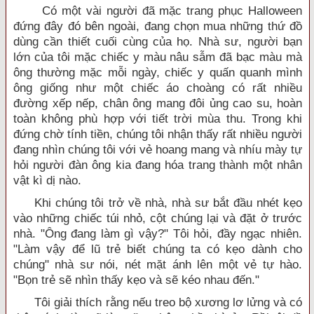
Có một vài người đã mặc trang phục Halloween
đứng đây đó bên ngoài, đang chọn mua những thứ đồ
dùng cần thiết cuối cùng của họ. Nhà sư, người bạn
lớn của tôi mặc chiếc y màu nâu sẫm đã bạc màu mà
ông thường mặc mỗi ngày, chiếc y quấn quanh mình
ông giống như một chiếc áo choàng có rất nhiều
đường xếp nếp, chân ông mang đôi ủng cao su, hoàn
toàn không phù hợp với tiết trời mùa thu. Trong khi
đứng chờ tính tiền, chúng tôi nhận thấy rất nhiều người
đang nhìn chúng tôi với vẻ hoang mang và nhíu mày tự
hỏi người đàn ông kia đang hóa trang thành một nhân
vật kì dị nào.
Khi chúng tôi trở về nhà, nhà sư bắt đầu nhét kẹo
vào những chiếc túi nhỏ, cột chúng lại và đặt ở trước
nhà. "Ông đang làm gì vậy?" Tôi hỏi, đầy ngạc nhiên.
"Làm vậy để lũ trẻ biết chúng ta có kẹo dành cho
chúng" nhà sư nói, nét mặt ánh lên một vẻ tự hào.
"Bọn trẻ sẽ nhìn thấy kẹo và sẽ kéo nhau đến."
Tôi giải thích rằng nếu treo bộ xương lơ lửng và có