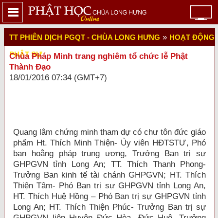
»
TT PHIÊN DỊCH PGQT - CHÙA LONG HƯNG
HOẠT ĐỘNG
PHẬT SỰ
Chùa Pháp Minh trang nghiêm tổ chức lễ Phật
Thành Đạo
18/01/2016 07:34 (GMT+7)
Quang lâm chứng minh tham dự có chư tôn đức giáo
phẩm Ht. Thích Minh Thiện- Ủy viên HĐTSTƯ, Phó
ban hoằng pháp trung ương, Trưởng Ban trị sự
GHPGVN tỉnh Long An; TT. Thích Thanh Phong-
Trưởng Ban kinh tế tài chánh GHPGVN; HT. Thích
Thiện Tâm- Phó Ban trị sự GHPGVN tỉnh Long An,
HT. Thích Huệ Hồng – Phó Ban trị sự GHPGVN tỉnh
Long An; HT. Thích Thiện Phúc- Trưởng Ban trị sự
GHPGVN liên Huyện Đức Hòa- Đức Huệ, Trưởng