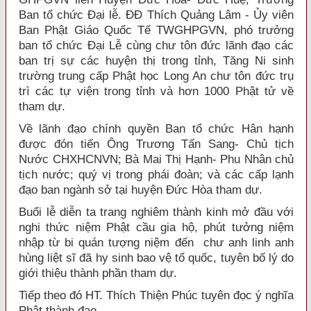
Ban tổ chức Đại lễ. ĐĐ Thích Quảng Lâm - Ủy viên
Ban Phật Giáo Quốc Tế TWGHPGVN, phó trưởng
ban tổ chức Đại Lễ cùng chư tôn đức lãnh đạo các
ban trị sự các huyện thị trong tỉnh, Tăng Ni sinh
trường trung cấp Phật học Long An chư tôn đức trụ
trì các tự viện trong tỉnh và hơn 1000 Phật tử về
tham dự.
Về lãnh đạo chính quyền Ban tổ chức Hân hạnh
được đón tiến Ông Trương Tấn Sang- Chủ tịch
Nước CHXHCNVN; Bà Mai Thị Hạnh- Phu Nhân chủ
tịch nước; quý vị trong phái đoàn; và các cấp lạnh
đạo ban ngành sở tại huyện Đức Hòa tham dự.
Buổi lễ diễn ta trang nghiêm thành kinh mở đầu với
nghi thức niệm Phật cầu gia hộ, phút tưởng niệm
nhập từ bi quán tượng niệm đến chư anh linh anh
hùng liệt sĩ đã hy sinh bao vệ tổ quốc, tuyên bố lý do
giới thiệu thành phần tham dự.
Tiếp theo đó HT. Thích Thiện Phúc tuyên đọc ý nghĩa
Phật thành đạo.