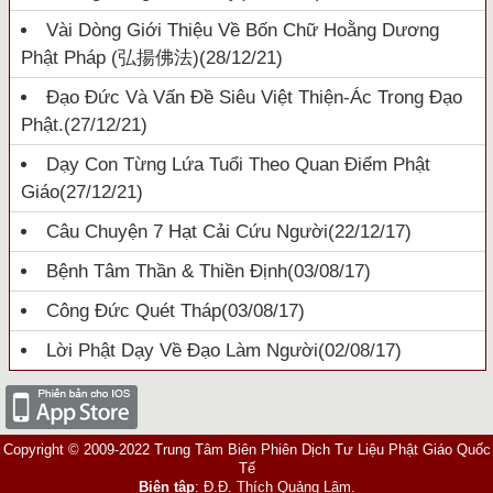
Vài Dòng Giới Thiệu Về Bốn Chữ Hoằng Dương
Phật Pháp (弘揚佛法)
(28/12/21)
Đạo Đức Và Vấn Đề Siêu Việt Thiện-Ác Trong Đạo
Phật.
(27/12/21)
Dạy Con Từng Lứa Tuổi Theo Quan Điểm Phật
Giáo
(27/12/21)
Câu Chuyện 7 Hạt Cải Cứu Người
(22/12/17)
Bệnh Tâm Thần & Thiền Định
(03/08/17)
Công Đức Quét Tháp
(03/08/17)
Lời Phật Dạy Về Đạo Làm Người
(02/08/17)
Copyright © 2009-2022 Trung Tâm Biên Phiên Dịch Tư Liệu Phật Giáo Quốc
Tế
Biên tập
: Đ.Đ. Thích Quảng Lâm.