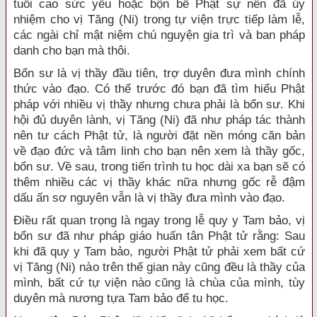
tuổi cao sức yếu hoặc bộn bề Phật sự nên đã ủy
nhiệm cho vị Tăng (Ni) trong tự viện trực tiếp làm lễ,
các ngài chỉ mật niệm chú nguyện gia trì và ban pháp
danh cho bạn mà thôi.
Bổn sư là vị thầy đầu tiên, trợ duyên đưa mình chính
thức vào đạo. Có thể trước đó bạn đã tìm hiểu Phật
pháp với nhiều vị thầy nhưng chưa phải là bổn sư. Khi
hội đủ duyên lành, vị Tăng (Ni) đã như pháp tác thành
nên tư cách Phật tử, là người đặt nền móng căn bản
về đạo đức và tâm linh cho bạn nên xem là thầy gốc,
bổn sư. Về sau, trong tiến trình tu học dài xa bạn sẽ có
thêm nhiều các vị thầy khác nữa nhưng gốc rễ đậm
dấu ấn sơ nguyên vẫn là vị thầy đưa mình vào đạo.
Điều rất quan trọng là ngay trong lễ quy y Tam bảo, vị
bổn sư đã như pháp giáo huấn tân Phật tử rằng: Sau
khi đã quy y Tam bảo, người Phật tử phải xem bất cứ
vị Tăng (Ni) nào trên thế gian này cũng đều là thầy của
mình, bất cứ tự viện nào cũng là chùa của mình, tùy
duyên mà nương tựa Tam bảo để tu học.