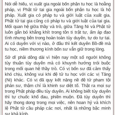
Nói dễ hiểu, vị xuất gia ngoài bổn phận tu học là hoằng
pháp, vị Phật tử tại gia ngoài bổn phận tu học là hộ
pháp. Xuất gia có pháp tu và giới luật của xuất gia.
Phật tử tại gia cũng có pháp tu và giới luật của tại gia.
Mối quan hệ giữa thầy và trò, giữa Tăng Ni và Phật tử
luôn gắn bó khắng khít trong tôn ti trật tự, ấm áp đạo
tình nhưng bên trong hoàn toàn tùy duyên, tự do tự tại.
Ai có duyên với vị nào, ở đâu thì kết duyên Bồ-đề mà
tu học, niềm thương kính bổn sư vẫn giữ trong lòng.
Sở dĩ phải dông dài vì hiện nay một số người không
tùy thuận tùy duyên mà có khuynh hướng trói buộc
trong mối quan hệ thầy trò. Có vị bổn sư đã cảm thấy
khó chịu, không vui khi đệ tử tu học với các vị Tăng
(Ni) khác. Có vị đã quy kết nặng nề đệ tử phạm tội
phản sư, thậm chí là khinh sư diệt tổ. Thật ra mọi sự
trong Phật pháp đều tùy duyên. Ai không biết tùy duyên
thì tự chuốc khổ đau, phiền muộn. Đã tùy duyên thì
hãy thong dong trong mọi việc, nên hoan hỷ và khích
lệ Phật tử cầu pháp các nơi, nhất là những bậc minh
sư khả kính.