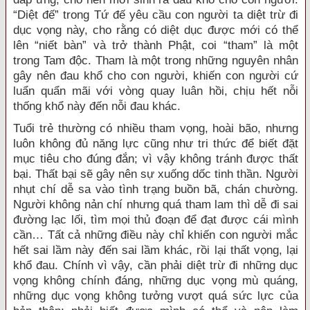
“Diệt đế” trong Tứ đế yêu cầu con người ta diệt trừ đi
dục vọng này, cho rằng có diệt dục được mới có thể
lên “niết bàn” và trở thành Phật, coi “tham” là một
trong Tam độc. Tham là một trong những nguyên nhân
gây nên đau khổ cho con người, khiến con người cứ
luẩn quẩn mãi với vòng quay luân hồi, chịu hết nỗi
thống khổ này đến nỗi đau khác.
Tuổi trẻ thường có nhiều tham vọng, hoài bão, nhưng
luôn không đủ năng lực cũng như tri thức để biết đặt
mục tiêu cho đúng đắn; vì vậy không tránh được thất
bại. Thất bại sẽ gây nên sự xuống dốc tinh thần. Người
nhụt chí dễ sa vào tình trạng buồn bã, chán chường.
Người không nản chí nhưng quá tham lam thì dễ đi sai
đường lạc lối, tìm mọi thủ đoạn để đạt được cái mình
cần… Tất cả những điều này chỉ khiến con người mắc
hết sai lầm này đến sai lầm khác, rồi lại thất vọng, lại
khổ đau. Chính vì vậy, cần phải diệt trừ đi những dục
vọng không chính đáng, những dục vọng mù quáng,
những dục vọng không tưởng vượt quá sức lực của