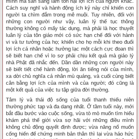
mình mà sẵn sàng làm tổn hại lợi ích của người khác.
Cách suy nghĩ và hành động ích kỷ này chỉ khiến con
người ta chìm đắm trong mê muội. Tuy nhiên, đối với
những con người như vậy, luân lý thế tục thông
thường không có mấy tác dụng, mà phải là học thuyết
luân lý của tôn giáo mới có sức hạn chế đối với hành
vi và tư tưởng của họ; khiến cho họ mỗi khi theo đuổi
lợi ích cá nhân hoặc hưởng lạc một cách cực đoan thì
sẽ biết hạn chế vì lo sợ phải chịu kết quả mà giáo lý
nhà Phật đã nhắc đến. Dần dần những con người này
sẽ biết tiết chế hành động, lời ăn tiếng nói của mình,
xa dời chủ nghĩa cá nhân mù quáng, và cuối cùng biết
cân bằng lợi ích của mình và của người; đó cũng là
một kết quả của việc tu tập giữa đời thường.
Tâm lý và thái độ sống của tuổi thanh thiếu niên
thường phức tạp và đa dạng nhất. Ở tầm tuổi này, mới
bắt đầu bước vào cuộc sống, vừa tò mò muốn tìm hiểu
khám phá thế giới vừa sợ hãi với những điều mình
không chủ động quyết định được; vừa năng nổ muốn
cống hiến để chứng minh bản thân thì lại vừa háo hức