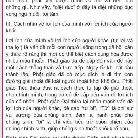
bản thân; phải biết được mình có thể và nên làm
những gì. Như vậy, “diệt dục” ở đây là diệt những dục
vọng ngu muội, tối tăm.
III. Cách nhìn về lợi ích của mình với lợi ích của người
khác
Lợi ích của mình và lợi ích của người khác (tự lợi và
tha lợi) là vấn đề mỗi con người sống trong xã hội cần
ý thức rõ ràng thì mới có thể biết cách dung hòa được
nhiều mâu thuẫn. Phật giáo đã đề cập đến vấn đề này
một cách thẳng thắn và trực tiếp. Ngay từ khi bắt đầu
thành lập, Phật giáo đã có mục đích là đi tìm con
đường giải thoát để loài người thoát khỏi khổ đau. Phật
giáo Tiểu thừa đưa ra cách thức tu tập để giải thoát
cho chính mình, trong đó có đề cập đến vấn đề lợi ích
của cá nhân. Phật giáo Đại thừa lại nhấn mạnh vấn đề
lợi ích của người khác, đề cao “từ bi”. “Từ” là chỉ sự
vui sướng của chúng sinh, đem lại hạnh phúc cho
chúng sinh; “bi” là chỉ việc tiêu trừ buồn phiền của
chúng chính sinh, giúp chúng sinh thoát khỏi khổ đau.