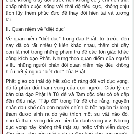
chấp nhận cuộc sống với thái độ tiêu cực, không chịu
tích lũy thêm phúc đức để thay đổi hiện tại và tương
lai.
II. Quan niệm về “diệt dục”
Về quan niệm “diệt dục” trong đạo Phật, từ trước đến
nay đã có rất nhiều ý kiến khác nhau, thậm chí đây
còn là một trong những phạm trù để các tôn giáo khác
công kích đạo Phật. Nhưng theo quan điểm của người
viết, những người phản đối quan niệm này đều không
hiểu hết ý nghĩa “diệt dục” của Phật.
Phật giáo có thái độ hết sức rõ ràng đối với dục vọng,
đó là phản đối tham vọng của con người. Giáo lý cơ
bản của đạo Phật là Tứ đế và Tam độc đều có đề cập
đến điều này. “Tập đế” trong Tứ đế cho rằng, nguyên
nhân đau khổ của con người chính là bắt nguồn từ lòng
tham được sinh ra do yêu thích một sự vật nào đó,
như là tham vọng đối với tiền tài danh vọng v.v. Những
dục vọng này không thể thật sự hoặc vĩnh viễn được
đáp ứng, cho nên mới sinh ra đau khổ cho con người.