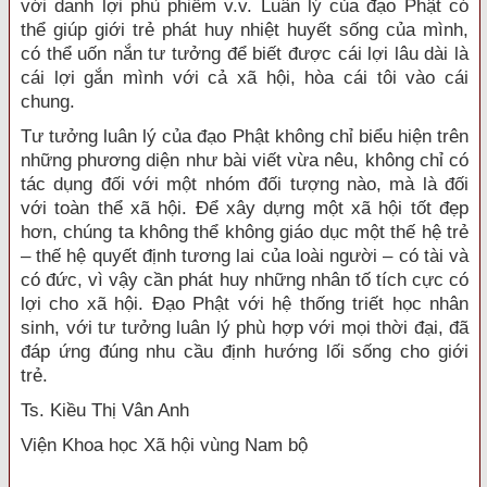
với danh lợi phù phiếm v.v. Luân lý của đạo Phật có
thể giúp giới trẻ phát huy nhiệt huyết sống của mình,
có thể uốn nắn tư tưởng để biết được cái lợi lâu dài là
cái lợi gắn mình với cả xã hội, hòa cái tôi vào cái
chung.
Tư tưởng luân lý của đạo Phật không chỉ biểu hiện trên
những phương diện như bài viết vừa nêu, không chỉ có
tác dụng đối với một nhóm đối tượng nào, mà là đối
với toàn thể xã hội. Để xây dựng một xã hội tốt đẹp
hơn, chúng ta không thể không giáo dục một thế hệ trẻ
– thế hệ quyết định tương lai của loài người – có tài và
có đức, vì vậy cần phát huy những nhân tố tích cực có
lợi cho xã hội. Đạo Phật với hệ thống triết học nhân
sinh, với tư tưởng luân lý phù hợp với mọi thời đại, đã
đáp ứng đúng nhu cầu định hướng lối sống cho giới
trẻ.
Ts. Kiều Thị Vân Anh
Viện Khoa học Xã hội vùng Nam bộ