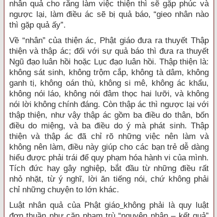
nhân quả cho rằng làm việc thiện thì sẽ gặp phúc và
ngược lại, làm điều ác sẽ bị quả báo, “gieo nhân nào
thì gặp quả ấy”.
Về “nhân” của thiện ác, Phật giáo đưa ra thuyết Thập
thiện và thập ác; đối với sự quả báo thì đưa ra thuyết
Ngũ đạo luân hồi hoặc Lục đạo luân hồi. Thập thiện là:
không sát sinh, không trộm cắp, không tà dâm, không
ganh tị, không oán thù, không si mê, không ác khẩu,
không nói láo, không nói đâm thọc hai lưỡi, và không
nói lời không chính đáng. Còn thập ác thì ngược lại với
thập thiện, như vậy thập ác gồm ba điều do thân, bốn
điều do miệng, và ba điều do ý mà phát sinh. Thập
thiện và thập ác đã chỉ rõ những việc nên làm và
không nên làm, điều này giúp cho các bạn trẻ dễ dàng
hiểu được phải trái để quy phạm hóa hành vi của mình.
Tích đức hay gây nghiệp, bắt đầu từ những điều rất
nhỏ nhặt, từ ý nghĩ, lời ăn tiếng nói, chứ không phải
chỉ những chuyện to lớn khác.
Luật nhân quả của Phật giáo
không phải là quy luật
đơn thuần như cặp phạm trù “nguyên nhân – kết quả”