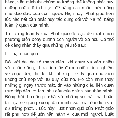
bằng, văn minh thì chúng ta không thể không phát huy
những nhân tố tích cực để nâng cao nhận thức cũng
như đạo đức của con người. Hiện nay, Phật giáo hơn
lúc nào hết cần phát huy tác dụng đối với xã hội bằng
luân lý quan của mình.
Tư tưởng luân lý của Phật giáo đề cập đến rất nhiều
phương diện xoay quanh con người và xã hội. Có thể
dễ dàng nhận thấy qua những yếu tố sau:
I. Luật nhân quả
Đối với đại đa số thanh niên, khi chưa va vấp nhiều
với cuộc sống, chưa tích lũy được nhiều kinh nghiệm
về cuộc đời, thì đôi khi những triết lý quá cao siêu
không phù hợp với tư duy của họ. Họ cần nhìn thấy
những gì ngay trước mắt, tin vào những điều liên quan
trực tiếp đến lợi ích, nhu cầu của chính bản thân mình.
Đồng thời, họ cũng sợ hãi với những sự mất mát hoặc
tai họa sẽ giáng xuống đầu mình, sợ phải đối diện với
sự trừng phạt… Lúc này, luật nhân quả của Phật giáo
rất phù hợp để uốn nắn hành vi của mỗi người. Luật