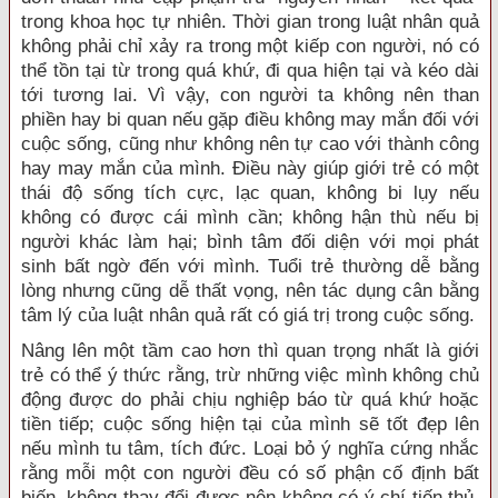
trong khoa học tự nhiên. Thời gian trong luật nhân quả
không phải chỉ xảy ra trong một kiếp con người, nó có
thể tồn tại từ trong quá khứ, đi qua hiện tại và kéo dài
tới tương lai. Vì vậy, con người ta không nên than
phiền hay bi quan nếu gặp điều không may mắn đối với
cuộc sống, cũng như không nên tự cao với thành công
hay may mắn của mình. Điều này giúp giới trẻ có một
thái độ sống tích cực, lạc quan, không bi lụy nếu
không có được cái mình cần; không hận thù nếu bị
người khác làm hại; bình tâm đối diện với mọi phát
sinh bất ngờ đến với mình. Tuổi trẻ thường dễ bằng
lòng nhưng cũng dễ thất vọng, nên tác dụng cân bằng
tâm lý của luật nhân quả rất có giá trị trong cuộc sống.
Nâng lên một tầm cao hơn thì quan trọng nhất là giới
trẻ có thể ý thức rằng, trừ những việc mình không chủ
động được do phải chịu nghiệp báo từ quá khứ hoặc
tiền tiếp; cuộc sống hiện tại của mình sẽ tốt đẹp lên
nếu mình tu tâm, tích đức. Loại bỏ ý nghĩa cứng nhắc
rằng mỗi một con người đều có số phận cố định bất
biến, không thay đổi được nên không có ý chí tiến thủ,