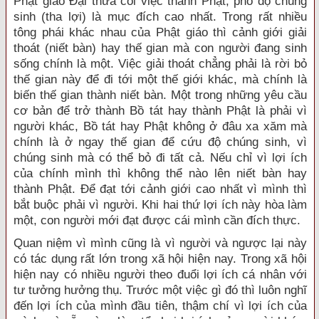
Phật giáo Đại thừa coi việc thành Phật, phổ độ chúng
sinh (tha lợi) là mục đích cao nhất. Trong rất nhiều
tông phái khác nhau của Phật giáo thì cảnh giới giải
thoát (niết bàn) hay thế gian mà con người đang sinh
sống chính là một. Việc giải thoát chẳng phải là rời bỏ
thế gian này để đi tới một thế giới khác, mà chính là
biến thế gian thành niết bàn. Một trong những yêu cầu
cơ bản để trở thành Bồ tát hay thành Phật là phải vì
người khác, Bồ tát hay Phật không ở đâu xa xăm mà
chính là ở ngay thế gian để cứu độ chúng sinh, vì
chúng sinh mà có thể bỏ đi tất cả. Nếu chỉ vì lợi ích
của chính mình thì không thể nào lên niết bàn hay
thành Phật. Để đạt tới cảnh giới cao nhất vì mình thì
bắt buộc phải vì người. Khi hai thứ lợi ích này hòa làm
một, con người mới đạt được cái mình cần đích thực.
Quan niệm vì mình cũng là vì người và ngược lại này
có tác dụng rất lớn trong xã hội hiện nay. Trong xã hội
hiện nay có nhiều người theo đuổi lợi ích cá nhân với
tư tưởng hưởng thụ. Trước một việc gì đó thì luôn nghĩ
đến lợi ích của mình đầu tiên, thậm chí vì lợi ích của