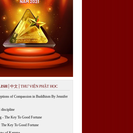
ISH
中文
THƯ VIỆN PHẬT HỌC
ptions of Compassion in Buddhism By Jennifer
 discipline
g - The Key To Good Fortune
: The Key To Good Fortune
Law of Kamma