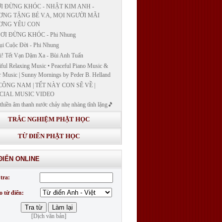
I ĐỪNG KHÓC - NHẬT KIM ANH -
NG TẶNG BÉ V.A, MỌI NGƯỜI MÃI
ƠNG YÊU CON
ƠI ĐỪNG KHÓC - Phi Nhung
ụi Cuộc Đời - Phi Nhung
! Tết Vạn Dặm Xa - Bùi Anh Tuấn
iful Relaxing Music • Peaceful Piano Music &
r Music | Sunny Mornings by Peder B. Helland
CÔNG NAM | TẾT NÀY CON SẼ VỀ |
CIAL MUSIC VIDEO
thiền âm thanh nước chảy nhẹ nhàng tĩnh lặng🎵
thiền lặng tâm
TRẮC NGHIỆM PHẬT HỌC
ĐÁP VÀ BẾ GIẢNG LỚP "GIẢNG GIẢI
H BẢN NGUYỆN CÔNG ĐỨC DƯỢC SƯ
TỪ ĐIỂN PHẬT HỌC
 LY QUANG NHƯ LAI"
G GIẢI KINH DƯỢC SƯ - BÀI 14/ GIẢNG
ĐIỂN ONLINE
I KINH BẢN NGUYỆN CÔNG ĐỨC DƯỢC
LƯU LY QUANG NHƯ LAI
tra:
G GIẢI KINH DƯỢC SƯ
o từ điển:
[Dịch văn bản]