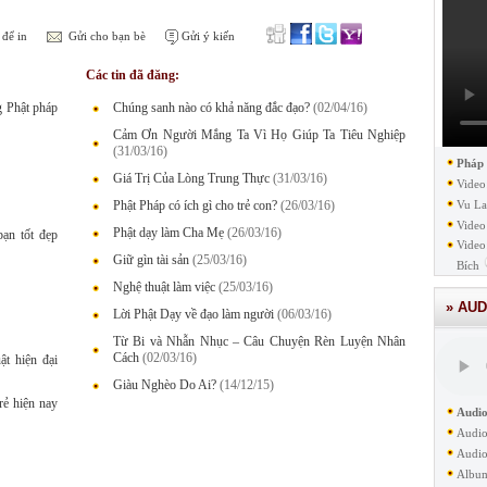
để in
Gửi cho bạn bè
Gửi ý kiến
Các tin đã đăng:
g Phật pháp
Chúng sanh nào có khả năng đắc đạo?
(02/04/16)
Cảm Ơn Người Mắng Ta Vì Họ Giúp Ta Tiêu Nghiệp
(31/03/16)
Pháp
Giá Trị Của Lòng Trung Thực
(31/03/16)
Video
Phật Pháp có ích gì cho trẻ con?
(26/03/16)
Vu La
Video
Phật dạy làm Cha Mẹ
(26/03/16)
ạn tốt đẹp
Video
Giữ gìn tài sản
(25/03/16)
Bích
Nghệ thuật làm việc
(25/03/16)
» AUD
Lời Phật Dạy về đạo làm người
(06/03/16)
Từ Bi và Nhẫn Nhục – Câu Chuyện Rèn Luyện Nhân
Cách
(02/03/16)
t hiện đại
Giàu Nghèo Do Ai?
(14/12/15)
trẻ hiện nay
Audio
Audio
Audio
Albu