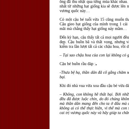
ông đã thu nhặt qua từng mùa khác nhau.
nhất từ những hạt giống kia sẽ được lên 
vương quốc này…
Có một cậu bé tuổi vừa 15 cũng muốn tha
Cậu gieo hạt giống của mình trong 1 cái
mãi mà chẳng thấy hạt giống nảy mầm…
Đến kỳ hạn, cậu thấy tất cả mọi người đều
đẹp. Cậu buồn bã và thất vọng, nhưng vẫ
kiểm tra lần lượt tất cả các chậu hoa, rồi
–
Tại sao chậu hoa của con lại không có g
Cậu bé buồn rầu đáp :
-Thưa bệ hạ, thần dân đã cố gắng chăm só
bại.
Khi đó nhà vua vừa xoa đầu cậu bé vừa đá
–
Không, con không hề thất bại. Bởi nhữ
đều đã được luộc chín, do đó chúng khô
mà thần dân mang đến cho ta ở đâu mà có
không ai có thể thực hiện, vì thế mà con
cai trị vương quốc này và hãy giúp ta ch