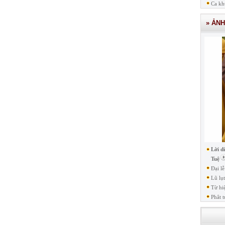
Ca kh
» ẢN
Lời d
Tuệ
Đại l
Lũ lụ
Từ hi
Phât t