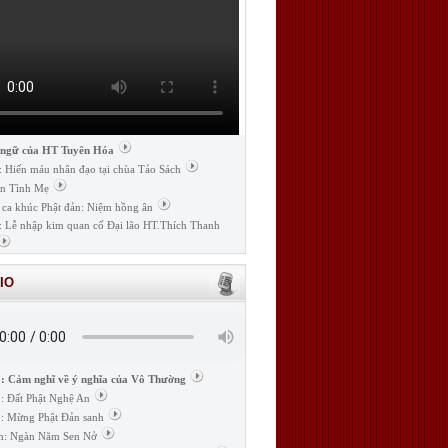
 ngữ của HT Tuyên Hóa
: Hiến máu nhân đạo tại chùa Tảo Sách
n Tình Mẹ
 ca khúc Phật đản: Niệm hồng ân
: Lễ nhập kim quan cố Đại lão HT.Thích Thanh
IO
: Cảm nghĩ về ý nghĩa của Vô Thường
: Đất Phật Nghệ An
: Mừng Phật Đản sanh
m: Ngàn Năm Sen Nở