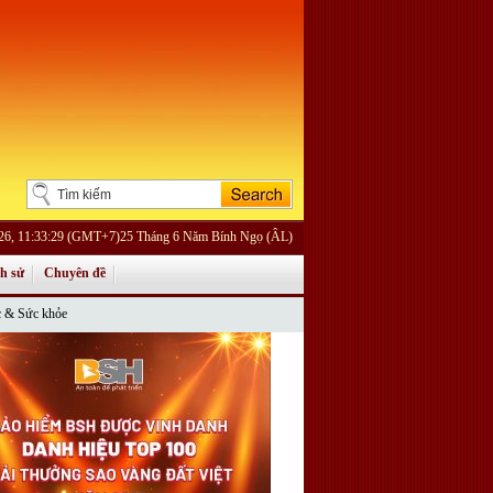
026, 11:33:29 (GMT+7)25 Tháng 6 Năm Bính Ngọ (ÂL)
ch sử
Chuyên đề
 & Sức khỏe