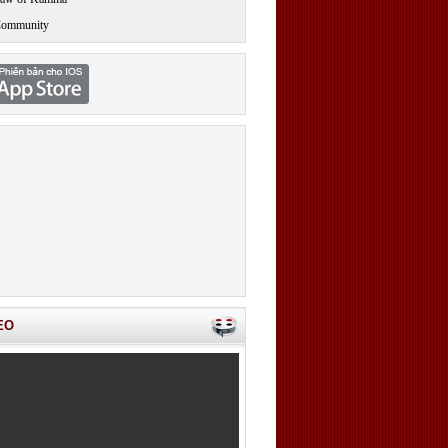
Community
EO