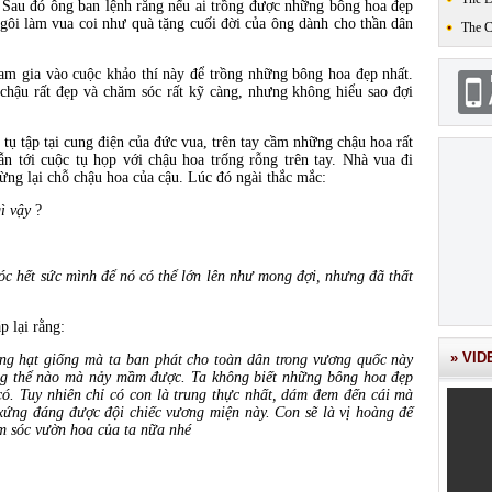
 Sau đó ông ban lệnh rằng nếu ai trồng được những bông hoa đẹp
ngôi làm vua coi như quà tặng cuối đời của ông dành cho thần dân
The 
m gia vào cuộc khảo thí này để trồng những bông hoa đẹp nhất.
 chậu rất đẹp và chăm sóc rất kỹ càng, nhưng không hiểu sao đợi
 tụ tập tại cung điện của đức vua, trên tay cầm những chậu hoa rất
n tới cuộc tụ họp với chậu hoa trống rỗng trên tay. Nhà vua đi
 dừng lại chỗ chậu hoa của cậu. Lúc đó ngài thắc mắc:
ì vậy
?
c hết sức mình để nó có thể lớn lên như mong đợi, nhưng đã thất
p lại rằng:
» VID
ng hạt giống mà ta ban phát cho toàn dân trong vương quốc này
ng thể nào mà nảy mầm được. Ta không biết những bông hoa đẹp
. Tuy nhiên chỉ có con là trung thực nhất, dám đem đến cái mà
 xứng đáng được đội chiếc vương miện này. Con sẽ là vị hoàng đế
ăm sóc vườn hoa của ta nữa nhé