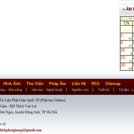
» ÂM 
<<
CN
2
20
9
27
16
4
23
11
30
18
Hình Ảnh
Thư Viện
Pháp Âm
Liên Hệ
RSS
Sitemap
 dục - Đời sống
Văn học - Nghệ thuật
Nghiên cứu
Tuổi trẻ
Tài liệu - 
ư Liệu Phật Giáo Quốc Tế (Phật học Online)
 Lâm - ĐĐ Thích Vạn Lợi
ĩnh Ngọc, huyện Đông Anh, TP Hà Nội.
i về
dichphatgiaoqt@gmail.com