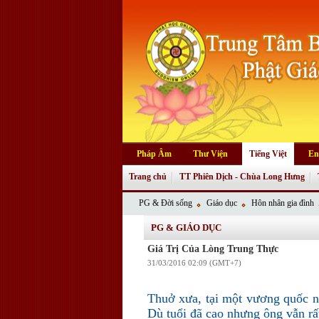
Pháp Âm
Thư Viện
Tiếng Việt
En
Trang chủ
TT Phiên Dịch - Chùa Long Hưng
PG & Đời sống
Giáo dục
Hôn nhân gia đình
PG & GIÁO DỤC
Giá Trị Của Lòng Trung Thực
31/03/2016 02:09 (GMT+7)
Thuở xưa, tại một vương quốc nọ
Dù tuổi đã cao nhưng ông vẫn rấ