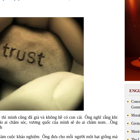
ENGL
Conce
Goetz
Moral
 thì mình cũng đã già và không hề có con cái. Ông nghĩ rằng khi
 do ai chăm sóc, vương quốc của mình sẽ do ai chăm nom…Ông
Givin
nh
Merit
làm cuộc khảo nghiệm. Ông đưa cho mỗi người một hạt giống mà
The 