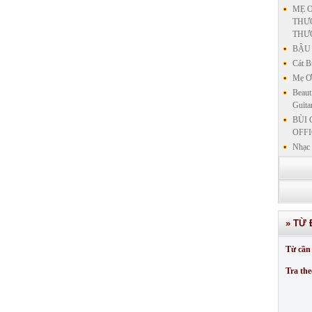
MẸ Ơ
THƯƠ
THƯ
BẬU 
Cát B
Mẹ Ơi
Beaut
Guita
BÙI 
OFFI
Nhạc 
Nhạc 
VẤN 
KIN
LƯU
GIẢN
» TỪ 
GIẢ
SƯ 
Từ cần 
GIẢN
Tra the