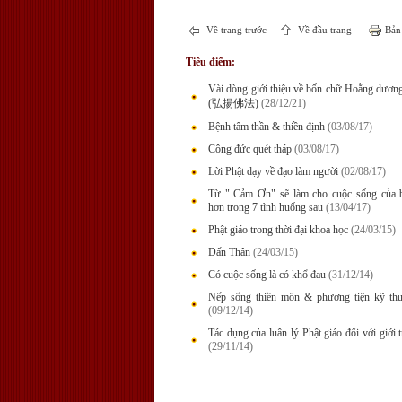
Về trang trước
Về đầu trang
Bản 
Tiêu điểm:
Vài dòng giới thiệu về bốn chữ Hoằng dươn
(弘揚佛法)
(28/12/21)
Bệnh tâm thần & thiền định
(03/08/17)
Công đức quét tháp
(03/08/17)
Lời Phật dạy về đạo làm người
(02/08/17)
Từ " Cảm Ơn" sẽ làm cho cuộc sống của b
hơn trong 7 tình huống sau
(13/04/17)
Phật giáo trong thời đại khoa học
(24/03/15)
Dấn Thân
(24/03/15)
Có cuộc sống là có khổ đau
(31/12/14)
Nếp sống thiền môn & phương tiện kỹ thuậ
(09/12/14)
Tác dụng của luân lý Phật giáo đối với giới 
(29/11/14)