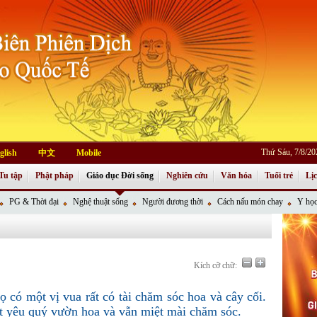
Thứ Sáu, 7/8/2
glish
中文
Mobile
Tu tập
Phật pháp
Giáo dục Đời sống
Nghiên cứu
Văn hóa
Tuổi trẻ
Lị
PG & Thời đại
Nghệ thuật sống
Người đương thời
Cách nấu món chay
Y học
Kích cỡ chữ:
 có một vị vua rất có tài chăm sóc hoa và cây cối.
t yêu quý vườn hoa và vẫn miệt mài chăm sóc.