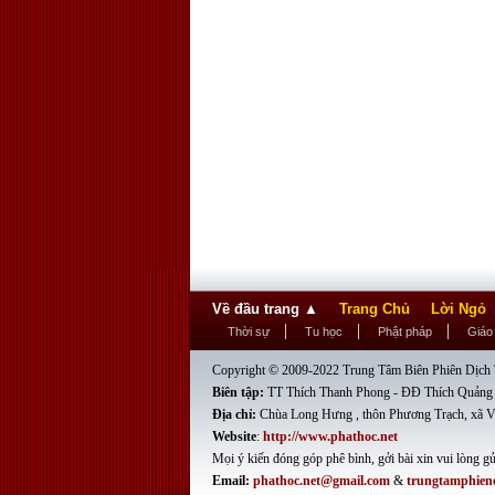
Về đầu trang
▲
Trang Chủ
Lời Ngỏ
Thời sự
Tu học
Phật pháp
Giáo
Copyright © 2009-2022 Trung Tâm Biên Phiên Dịch T
Biên tập:
TT Thích Thanh Phong - ĐĐ Thích Quảng
Địa chỉ:
Chùa Long Hưng , thôn Phương Trạch, xã V
Website
:
http://www.phathoc.net
Mọi ý kiến đóng góp phê bình, gởi bài xin vui lòng gử
Email:
phathoc.net@gmail.com
&
trungtamphien