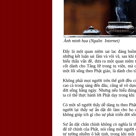
Ảnh minh họa (Nguồn: Internet)
Ðấy là một quan niệm sai lạc đáng buồn 
những kết luận sai lầm và vội vã, sau khi
hiểu thấu vấn đề, đưa ra một quan niệm t
cốt dành cho Tăng lữ trong tu viện, mà 
một lối sống theo Phật giáo, là dành cho t
Không phải mọi người trên thế giới đều c
cao cả trong sáng đến đâu, cũng sẽ vô dụ
đời sống hằng ngày. Nhưng nếu hiểu đúng 
ta có thể thực hành lời Phật dạy trong khi
Có một số người thấy dễ dàng tu theo Phật
người lại thấy sự ẩn dật đó làm cho họ 
không giúp ích gì cho sự phát triển đời số
Sự ẩn dật chân chính không có nghĩa là th
đệ tử chính của Phật, nói rằng một người
tư tưởng nhiễm ô bất tịnh, trong khi một