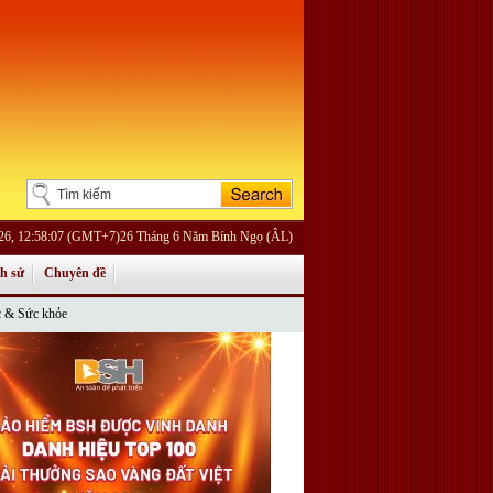
026, 12:58:07 (GMT+7)26 Tháng 6 Năm Bính Ngọ (ÂL)
ch sử
Chuyên đề
 & Sức khỏe