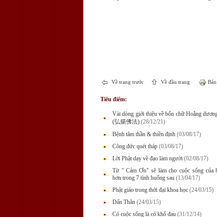
Về trang trước
Về đầu trang
Bản 
Tiêu điểm:
Vài dòng giới thiệu về bốn chữ Hoằng dươn
(弘揚佛法)
(28/12/21)
Bệnh tâm thần & thiền định
(03/08/17)
Công đức quét tháp
(03/08/17)
Lời Phật dạy về đạo làm người
(02/08/17)
Từ " Cảm Ơn" sẽ làm cho cuộc sống của b
hơn trong 7 tình huống sau
(13/04/17)
Phật giáo trong thời đại khoa học
(24/03/15)
Dấn Thân
(24/03/15)
Có cuộc sống là có khổ đau
(31/12/14)