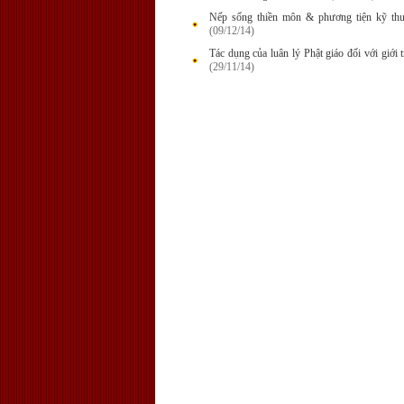
Nếp sống thiền môn & phương tiện kỹ thuậ
(09/12/14)
Tác dụng của luân lý Phật giáo đối với giới 
(29/11/14)