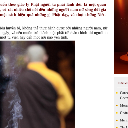
ốn theo giáo lý Phật người ta phải lánh đời, là một quan
o, có rất nhiều chỗ nói đến những người nam nữ sống đời gia
một cách hiệu quả những gì Phật dạy, và thực chứng Niết-
siêu huyền bí, không thể thực hành được bởi những người nam, nữ
g ngày, và nếu muốn trở thành một phật tử chân chính thì người ta
 một tu viện hay đến một nơi nào yên tĩnh.
ENGL
Conce
Goetz
Moral
Givin
Merit
The 