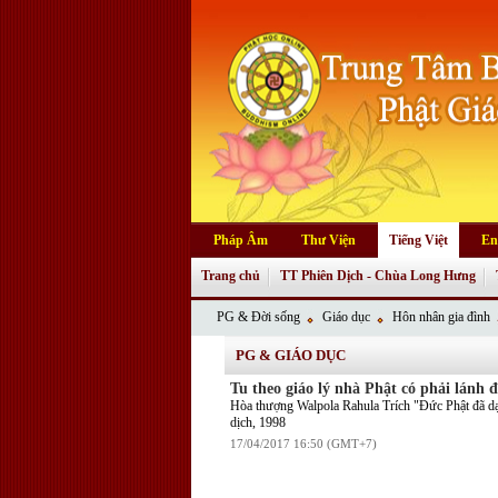
Pháp Âm
Thư Viện
Tiếng Việt
En
Trang chủ
TT Phiên Dịch - Chùa Long Hưng
PG & Đời sống
Giáo dục
Hôn nhân gia đình
PG & GIÁO DỤC
Tu theo giáo lý nhà Phật có phải lánh 
Hòa thượng Walpola Rahula Trích "Đức Phật đã dạy
dịch, 1998
17/04/2017 16:50 (GMT+7)