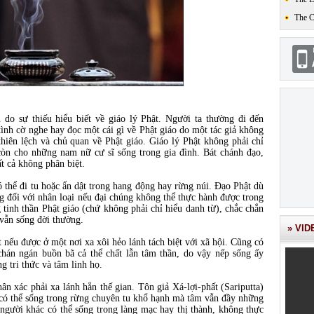
The 
do sự thiếu hiểu biết về giáo lý Phật. Người ta thường đi đến
 tình cờ nghe hay đọc một cái gì về Phật giáo do một tác giả không
hiên lệch và chủ quan về Phật giáo. Giáo lý Phật không phải chỉ
còn cho những nam nữ cư sĩ sống trong gia đình. Bát chánh đạo,
ất cả không phân biệt.
ó thể đi tu hoặc ẩn dật trong hang động hay rừng núi. Ðạo Phật dù
ng đối với nhân loại nếu đại chúng không thể thực hành được trong
tinh thần Phật giáo (chứ không phải chỉ hiểu danh từ), chắc chắn
 vẫn sống đời thường.
» VID
 nếu được ở một nơi xa xôi hẻo lánh tách biệt với xã hội. Cũng có
chán ngán buồn bã cả thể chất lẫn tâm thần, do vậy nếp sống ấy
ng tri thức và tâm linh họ.
ân xác phải xa lánh hẳn thế gian. Tôn giả Xá-lợi-phất (Sariputta)
 có thể sống trong rừng chuyên tu khổ hạnh mà tâm vẫn đầy những
 người khác có thể sống trong làng mạc hay thị thành, không thực