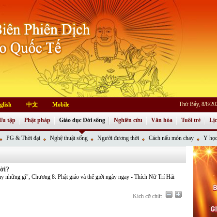
Thứ Bảy, 8/8/2
glish
中文
Mobile
Tu tập
Phật pháp
Giáo dục Đời sống
Nghiên cứu
Văn hóa
Tuổi trẻ
Lị
PG & Thời đại
Nghệ thuật sống
Người đương thời
Cách nấu món chay
Y học
đời?
 những gì", Chương 8: Phật giáo và thế giới ngày ngay - Thích Nữ Trí Hải
Kích cỡ chữ: