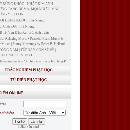
I ĐỪNG KHÓC - NHẬT KIM ANH -
NG TẶNG BÉ V.A, MỌI NGƯỜI MÃI
ƠNG YÊU CON
ƠI ĐỪNG KHÓC - Phi Nhung
ụi Cuộc Đời - Phi Nhung
! Tết Vạn Dặm Xa - Bùi Anh Tuấn
iful Relaxing Music • Peaceful Piano Music &
r Music | Sunny Mornings by Peder B. Helland
CÔNG NAM | TẾT NÀY CON SẼ VỀ |
CIAL MUSIC VIDEO
thiền âm thanh nước chảy nhẹ nhàng tĩnh lặng🎵
thiền lặng tâm
TRẮC NGHIỆM PHẬT HỌC
ĐÁP VÀ BẾ GIẢNG LỚP "GIẢNG GIẢI
H BẢN NGUYỆN CÔNG ĐỨC DƯỢC SƯ
TỪ ĐIỂN PHẬT HỌC
 LY QUANG NHƯ LAI"
G GIẢI KINH DƯỢC SƯ - BÀI 14/ GIẢNG
ĐIỂN ONLINE
I KINH BẢN NGUYỆN CÔNG ĐỨC DƯỢC
LƯU LY QUANG NHƯ LAI
tra:
G GIẢI KINH DƯỢC SƯ
o từ điển:
[Dịch văn bản]