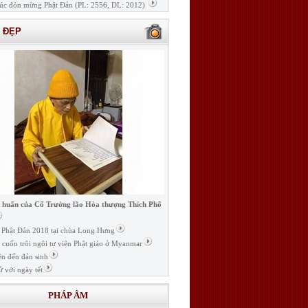
úc đón mừng Phật Đản (PL: 2556, DL: 2012)
H ĐẸP
i huấn của Cố Trưởng lão Hòa thượng Thích Phổ
ễ Phật Đản 2018 tại chùa Long Hưng
t cuốn trôi ngôi tự viện Phật giáo ở Myanmar
ện đến đản sinh
ử với ngày tết
PHÁP ÂM