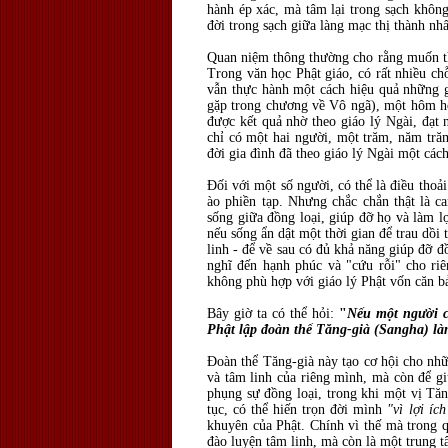
hành ép xác, mà tâm lại trong sạch không
đời trong sạch giữa làng mạc thị thành nh
Quan niệm thông thường cho rằng muốn the
Trong văn học Phật giáo, có rất nhiều c
vẫn thực hành một cách hiệu quả những g
gặp trong chương về Vô ngã), một hôm hỏ
được kết quả nhờ theo giáo lý Ngài, đạt 
chỉ có một hai người, một trăm, năm tră
đời gia đình đã theo giáo lý Ngài một các
Ðối với một số người, có thể là điều thoả
ào phiền tạp. Nhưng chắc chắn thật là c
sống giữa đồng loại, giúp đỡ họ và làm l
nếu sống ẩn dật một thời gian để trau dồi 
linh - để về sau có đủ khả năng giúp đỡ 
nghĩ đến hạnh phúc và "cứu rỗi" cho riê
không phù hợp với giáo lý Phật vốn căn bả
Bây giờ ta có thể hỏi:
"
Nếu một người có
Phật lập đoàn thể Tăng-già (Sangha) là
Ðoàn thể Tăng-già này tạo cơ hội cho nhữ
và tâm linh của riêng mình, mà còn để gi
phụng sự đồng loại, trong khi một vị Tă
tục, có thể hiến trọn đời mình
"vì lợi íc
khuyên của Phật. Chính vì thế mà trong q
đào luyện tâm linh, mà còn là một trung t