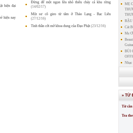
Đừng để một ngọn lửa nhỏ thiêu cháy cả khu rừng
MẸ Ơ
t hiện đại
(14/02/17)
THƯƠ
Một sư cô gieo từ tâm ở Thào Lạng - Bạc Liêu
THƯ
trẻ hiện nay
(27/12/16)
BẬU 
Tinh thần cởi mở khoa dung của Đạo Phật
(23/12/16)
Cát B
Mẹ Ơi
Beaut
Guita
BÙI 
OFFI
Nhạc 
Nhạc 
VẤN 
KIN
LƯU
GIẢN
» TỪ 
GIẢ
SƯ 
Từ cần 
GIẢN
Tra the