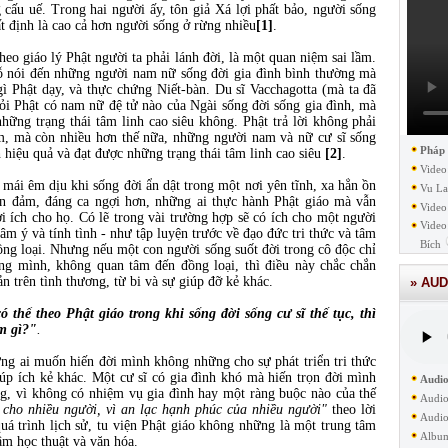
 cấu uế. Trong hai người ấy, tôn giả Xá lợi phất bảo, người sống
ất định là cao cả hơn người sống ở rừng nhiều
[1]
.
o giáo lý Phật người ta phải lánh đời, là một quan niệm sai lầm.
hỗ nói đến những người nam nữ sống đời gia đình bình thường mà
ì Phật dạy, và thực chứng Niết-bàn. Du sĩ Vacchagotta (mà ta đã
i Phật có nam nữ đệ tử nào của Ngài sống đời sống gia đình, mà
những trạng thái tâm linh cao siêu không. Phật trả lời không phải
m, mà còn nhiều hơn thế nữa, những người nam và nữ cư sĩ sống
Pháp
h hiệu quả và đạt được những trạng thái tâm linh cao siêu
[2]
.
Video
i mái êm dịu khi sống đời ẩn dật trong một nơi yên tĩnh, xa hẳn ồn
Vu La
an đảm, đáng ca ngợi hơn, những ai thực hành Phật giáo mà vẫn
Video
ợi ích cho họ. Có lẽ trong vài trường hợp sẽ có ích cho một người
Video
tâm ý và tính tình - như tập luyện trước về đạo đức tri thức và tâm
Bích
đồng loại. Nhưng nếu một con người sống suốt đời trong cô độc chỉ
ng mình, không quan tâm đến đồng loại, thì điều này chắc chắn
n trên tình thương, từ bi và sự giúp đỡ kẻ khác.
» AUD
 thể theo Phật giáo trong khi sống đời sống cư sĩ thế tục, thì
m gì?"
.
ng ai muốn hiến đời mình không những cho sự phát triển tri thức
úp ích kẻ khác. Một cư sĩ có gia đình khó mà hiến trọn đời mình
Audio
ng, vì không có nhiệm vụ gia đình hay một ràng buộc nào của thế
Audio
h cho nhiều người, vì an lạc hạnh phúc của nhiều người"
theo lời
Audio
uá trình lịch sử, tu viện Phật giáo không những là một trung tâm
Albu
âm học thuật và văn hóa.