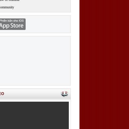
Community
EO