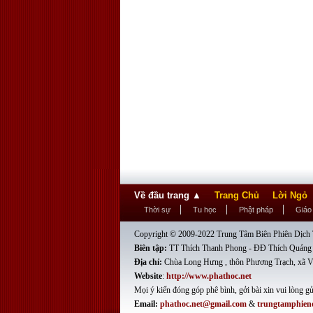
Về đầu trang
▲
Trang Chủ
Lời Ngỏ
Thời sự
Tu học
Phật pháp
Giáo
Copyright © 2009-2022 Trung Tâm Biên Phiên Dịch T
Biên tập:
TT Thích Thanh Phong - ĐĐ Thích Quảng
Địa chỉ:
Chùa Long Hưng , thôn Phương Trạch, xã V
Website
:
http://www.phathoc.net
Mọi ý kiến đóng góp phê bình, gởi bài xin vui lòng gử
Email:
phathoc.net@gmail.com
&
trungtamphien