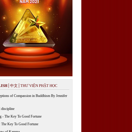
ISH
中文
THƯ VIỆN PHẬT HỌC
ptions of Compassion in Buddhism By Jennifer
 discipline
g - The Key To Good Fortune
: The Key To Good Fortune
Law of Kamma