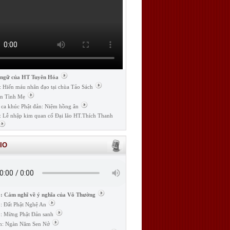
 ngữ của HT Tuyên Hóa
: Hiến máu nhân đạo tại chùa Tảo Sách
n Tình Mẹ
 ca khúc Phật đản: Niệm hồng ân
: Lễ nhập kim quan cố Đại lão HT.Thích Thanh
IO
: Cảm nghĩ về ý nghĩa của Vô Thường
: Đất Phật Nghệ An
: Mừng Phật Đản sanh
m: Ngàn Năm Sen Nở