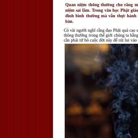
Quan niệm thông thường cho rằng mu
niệm sai lầm. Trong văn học Phật giá
đình bình thường mà vẫn thực hành 
bàn.
Có vài người nghĩ rằng đạo Phật quá cao 
thông thường trong thế giới chúng ta hằn
cần phải từ bỏ cuộc đời này để rút lui vào