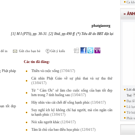
Ca kh
» ẢN
phatgiaoorg
[1] M I (PTS), pp. 30-31. [2] Ibid, pp.490 ff. (*) Tiêu đề do BBT đặt lại
để in
Gửi cho bạn bè
Gửi ý kiến
Các tin đã đăng:
g Phật pháp
Thiền và cuộc sống
(17/04/17)
Cái nhìn Phật Giáo về sự phá thai và sự tha thứ
(13/04/17)
Lời d
Từ " Cảm Ơn" sẽ làm cho cuộc sống của bạn tốt đẹp
hơn trong 7 tình huống sau
(13/04/17)
Tuệ
Đại l
Hãy nhìn vào cái chết để sống hạnh phúc
(13/04/17)
ạn tốt đẹp
Lũ lụ
Suy nghĩ ích kỷ không chỉ hại người, mà còn ngăn cản
Từ hi
ta hạnh phúc
(13/04/17)
Phât t
Nói xấu người khác
(12/04/17)
Tâm là chủ của bao điều họa phúc
(12/04/17)