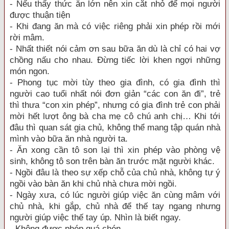
- Nếu thấy thức ăn lớn nên xin cắt nhỏ để mọi người
được thuận tiện
- Khi đang ăn mà có việc riêng phải xin phép rồi mới
rời mâm.
- Nhất thiết nói cảm ơn sau bữa ăn dù là chỉ có hai vợ
chồng nấu cho nhau. Đừng tiếc lời khen ngợi những
món ngon.
- Phong tục mời tùy theo gia đình, có gia đình thì
người cao tuổi nhất nói đơn giản “các con ăn đi”, trẻ
thì thưa “con xin phép”, nhưng có gia đình trẻ con phải
mời hết lượt ông bà cha mẹ cô chú anh chị… Khi tới
đâu thì quan sát gia chủ, không thể mang tập quán nhà
mình vào bữa ăn nhà người ta.
- Ăn xong cần tô son lại thì xin phép vào phòng vệ
sinh, không tô son trên bàn ăn trước mặt người khác.
- Ngồi đâu là theo sự xếp chỗ của chủ nhà, không tự ý
ngồi vào bàn ăn khi chủ nhà chưa mời ngồi.
- Ngày xưa, có lúc người giúp việc ăn cùng mâm với
chủ nhà, khi gắp, chủ nhà để thế tay ngang nhưng
người giúp việc thế tay úp. Nhìn là biết ngay.
- Không được phép quá chén.