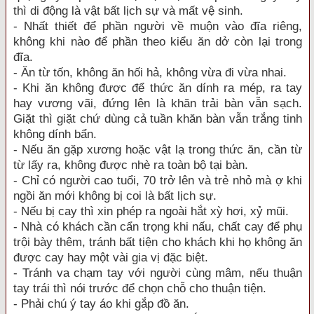
thì di động là vật bất lịch sự và mất vệ sinh.
- Nhất thiết để phần người về muộn vào đĩa riêng,
không khi nào để phần theo kiểu ăn dở còn lại trong
đĩa.
- Ăn từ tốn, không ăn hối hả, không vừa đi vừa nhai.
- Khi ăn không được để thức ăn dính ra mép, ra tay
hay vương vãi, đứng lên là khăn trải bàn vẫn sạch.
Giặt thì giặt chứ dùng cả tuần khăn bàn vẫn trắng tinh
không dính bẩn.
- Nếu ăn gặp xương hoặc vật lạ trong thức ăn, cần từ
từ lấy ra, không được nhè ra toàn bộ tại bàn.
- Chỉ có người cao tuổi, 70 trở lên và trẻ nhỏ mà ợ khi
ngồi ăn mới không bị coi là bất lịch sự.
- Nếu bị cay thì xin phép ra ngoài hắt xỳ hơi, xỷ mũi.
- Nhà có khách cần cẩn trọng khi nấu, chất cay để phụ
trội bày thêm, tránh bất tiện cho khách khi họ không ăn
được cay hay một vài gia vị đặc biệt.
- Tránh va chạm tay với người cùng mâm, nếu thuận
tay trái thì nói trước để chọn chỗ cho thuận tiện.
- Phải chú ý tay áo khi gắp đồ ăn.