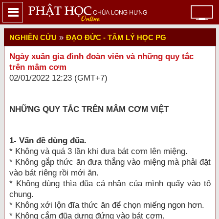
»
NGHIÊN CỨU
ĐẠO ĐỨC - TÂM LÝ HỌC PG
Ngày xuân gia đình đoàn viên và những quy tắc
trên mâm cơm
02/01/2022 12:23 (GMT+7)
NHỮNG QUY TẮC TRÊN MÂM CƠM VIỆT
1- Vấn đề dùng đũa.
* Không và quá 3 lần khi đưa bát cơm lên miệng.
* Không gắp thức ăn đưa thẳng vào miệng mà phải đặt
vào bát riêng rồi mới ăn.
* Không dùng thìa đũa cá nhân của mình quấy vào tô
chung.
* Không xới lộn đĩa thức ăn để chọn miếng ngon hơn.
* Không cắm đũa dựng đứng vào bát cơm.