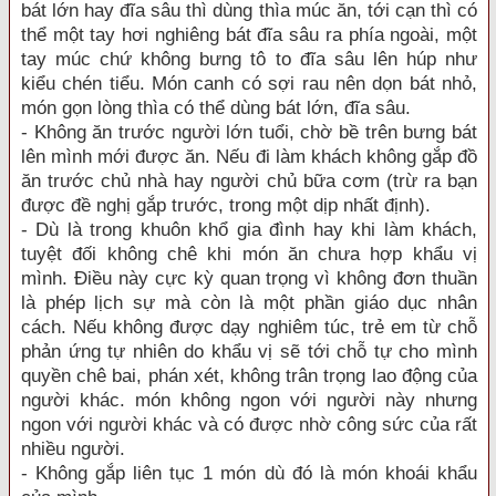
bát lớn hay đĩa sâu thì dùng thìa múc ăn, tới cạn thì có
thể một tay hơi nghiêng bát đĩa sâu ra phía ngoài, một
tay múc chứ không bưng tô to đĩa sâu lên húp như
kiểu chén tiểu. Món canh có sợi rau nên dọn bát nhỏ,
món gọn lòng thìa có thể dùng bát lớn, đĩa sâu.
- Không ăn trước người lớn tuổi, chờ bề trên bưng bát
lên mình mới được ăn. Nếu đi làm khách không gắp đồ
ăn trước chủ nhà hay người chủ bữa cơm (trừ ra bạn
được đề nghị gắp trước, trong một dịp nhất định).
- Dù là trong khuôn khổ gia đình hay khi làm khách,
tuyệt đối không chê khi món ăn chưa hợp khẩu vị
mình. Điều này cực kỳ quan trọng vì không đơn thuần
là phép lịch sự mà còn là một phần giáo dục nhân
cách. Nếu không được dạy nghiêm túc, trẻ em từ chỗ
phản ứng tự nhiên do khẩu vị sẽ tới chỗ tự cho mình
quyền chê bai, phán xét, không trân trọng lao động của
người khác. món không ngon với người này nhưng
ngon với người khác và có được nhờ công sức của rất
nhiều người.
- Không gắp liên tục 1 món dù đó là món khoái khẩu