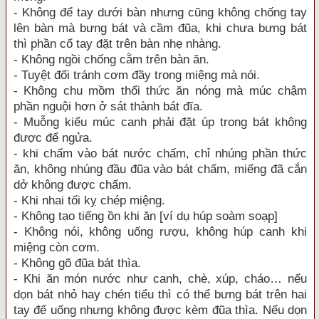
- Không để tay dưới bàn nhưng cũng không chống tay
lên bàn mà bưng bát và cầm đũa, khi chưa bưng bát
thì phần cổ tay đặt trên bàn nhẹ nhàng.
- Không ngồi chống cằm trên bàn ăn.
- Tuyệt đối tránh cơm đầy trong miệng mà nói.
- Không chu mồm thổi thức ăn nóng mà múc chậm
phần nguội hơn ở sát thành bát đĩa.
- Muỗng kiểu múc canh phải đặt úp trong bát không
được để ngửa.
- khi chấm vào bát nước chấm, chỉ nhúng phần thức
ăn, không nhúng đầu đũa vào bát chấm, miếng đã cắn
dở không được chấm.
- Khi nhai tối kỵ chép miệng.
- Không tạo tiếng ồn khi ăn [ví dụ húp soàm soạp]
- Không nói, không uống rượu, không húp canh khi
miệng còn cơm.
- Không gõ đũa bát thìa.
- Khi ăn món nước như canh, chè, xúp, cháo… nếu
dọn bát nhỏ hay chén tiểu thì có thể bưng bát trên hai
tay để uống nhưng không được kèm đũa thìa. Nếu dọn