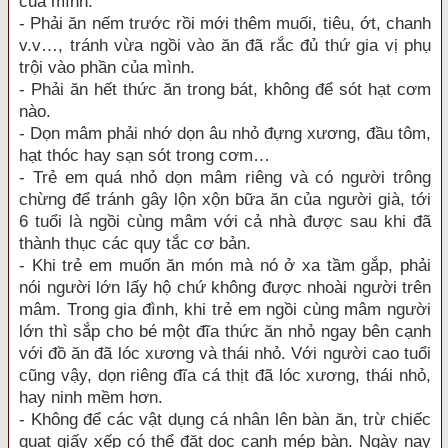
của mình.
- Phải ăn nếm trước rồi mới thêm muối, tiêu, ớt, chanh
v.v…, tránh vừa ngồi vào ăn đã rắc đủ thứ gia vị phụ
trội vào phần của mình.
- Phải ăn hết thức ăn trong bát, không để sót hạt cơm
nào.
- Dọn mâm phải nhớ dọn âu nhỏ đựng xương, đầu tôm,
hạt thóc hay sạn sót trong cơm…
- Trẻ em quá nhỏ dọn mâm riêng và có người trông
chừng để tránh gây lộn xộn bữa ăn của người già, tới
6 tuổi là ngồi cùng mâm với cả nhà được sau khi đã
thành thục các quy tắc cơ bản.
- Khi trẻ em muốn ăn món mà nó ở xa tầm gắp, phải
nói người lớn lấy hộ chứ không được nhoài người trên
mâm. Trong gia đình, khi trẻ em ngồi cùng mâm người
lớn thì sắp cho bé một đĩa thức ăn nhỏ ngay bên cạnh
với đồ ăn đã lóc xương và thái nhỏ. Với người cao tuổi
cũng vậy, dọn riêng đĩa cá thịt đã lóc xương, thái nhỏ,
hay ninh mềm hơn.
- Không để các vật dụng cá nhân lên bàn ăn, trừ chiếc
quạt giấy xếp có thể đặt dọc cạnh mép bàn. Ngày nay