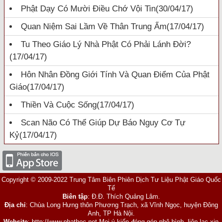
Phật Dạy Có Mười Điều Chớ Vội Tin
(30/04/17)
Quan Niệm Sai Lầm Về Thân Trung Ấm
(17/04/17)
Tu Theo Giáo Lý Nhà Phật Có Phải Lánh Đời?
(17/04/17)
Hôn Nhân Đồng Giới Tính Và Quan Điểm Của Phật
Giáo
(17/04/17)
Thiền Và Cuộc Sống
(17/04/17)
Scan Não Có Thể Giúp Dự Báo Nguy Cơ Tự
Kỷ
(17/04/17)
Copyright © 2009-2022 Trung Tâm Biên Phiên Dịch Tư Liệu Phật Giáo Quốc
Tế
Biên tập
: Đ.Đ. Thích Quảng Lâm.
Địa chỉ
: Chùa Long Hưng thôn Phương Trạch, xã Vĩnh Ngọc, huyện Đông
Anh, TP Hà Nội.
Website
:
http://www.phathoc.net
Mọi ý kiến đóng góp phê bình, liên lạc xin