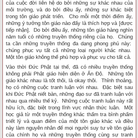
của cuộc đời liên hệ do bởi những sự khác nhau của
môi trường, và do bởi điều ấy, những sự khác biệt
trong tôn giáo phát triển. Cho mỗi một thời điểm ấy,
những ý tưởng tôn giáo nào đấy là thích hợp và [được
tiếp nhận]. Do bởi điều ấy, những tôn giáo hàng nghìn
năm tuổi có những truyền thổng riêng của họ. Chúng
ta cần những truyền thống đa dạng phong phú này:
chúng phục vụ tất cả những loại người khác nhau.
Một tôn giáo không thể phù hợp và phục vụ cho tất cả.
Vào thời Đức Phật tại thế, đã có nhiều truyền thống
không phải Phật giáo hiện diện ở Ấn Độ. Những tôn
giáo khác nhau là tốt thôi, là okay thôi. Thỉnh thoảng,
họ có những cuộc tranh luận với nhau. Đặc biệt sau
khi Đức Phật niết bàn, những đạo sư đã tranh luận với
nhau qua nhiều thế kỷ. Những cuộc tranh luận này rất
hữu ích, đặc biệt trong lĩnh vực nhận thức luận. Một
học giả từ một truyền thống khác thẩm tra bình phẩm
triết lý và quan điểm của một tôn giáo khác và điều
này làm nguyên nhân để mọi người suy tư về tôn giáo
của chính họ và những truyền thống cùng sự tranh