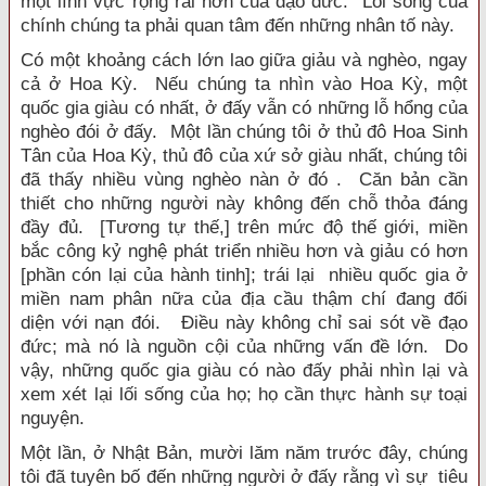
một lĩnh vực rộng rãi hơn của đạo đức. Lối sống của
chính chúng ta phải quan tâm đến những nhân tố này.
Có một khoảng cách lớn lao giữa giảu và nghèo, ngay
cả ở Hoa Kỳ. Nếu chúng ta nhìn vào Hoa Kỳ, một
quốc gia giàu có nhất, ở đấy vẫn có những lỗ hổng của
nghèo đói ở đấy. Một lần chúng tôi ở thủ đô Hoa Sinh
Tân của Hoa Kỳ, thủ đô của xứ sở giàu nhất, chúng tôi
đã thấy nhiều vùng nghèo nàn ở đó . Căn bản cần
thiết cho những người này không đến chỗ thỏa đáng
đầy đủ. [Tương tự thế,] trên mức độ thế giới, miền
bắc công kỷ nghệ phát triển nhiều hơn và giảu có hơn
[phần cón lại của hành tinh]; trái lại nhiều quốc gia ở
miền nam phân nữa của địa cầu thậm chí đang đối
diện với nạn đói. Điều này không chỉ sai sót về đạo
đức; mà nó là nguồn cội của những vấn đề lớn. Do
vậy, những quốc gia giàu có nào đấy phải nhìn lại và
xem xét lại lối sống của họ; họ cần thực hành sự toại
nguyện.
Một lần, ở Nhật Bản, mười lăm năm trước đây, chúng
tôi đã tuyên bố đến những người ở đấy rằng vì sự tiêu