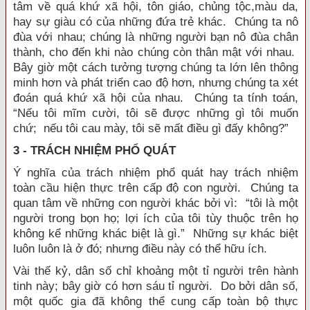
tâm về quá khứ xã hội, tôn giáo, chủng tộc,màu da,
hay sự giàu có của những đứa trẻ khác. Chúng ta nô
đùa với nhau; chúng là những người bạn nô đùa chân
thành, cho đến khi nào chúng còn thân mật với nhau.
Bây giờ một cách tưởng tượng chúng ta lớn lên thông
minh hơn và phát triển cao độ hơn, nhưng chúng ta xét
đoán quá khứ xã hội của nhau. Chúng ta tính toán,
“Nếu tôi mĩm cười, tôi sẽ được những gì tôi muốn
chứ; nếu tôi cau mày, tôi sẽ mất điều gì đấy không?”
3 - TRÁCH NHIỆM PHỔ QUÁT
Ý nghĩa của trách nhiệm phổ quát hay trách nhiệm
toàn cầu hiện thực trên cấp độ con người. Chúng ta
quan tâm về những con người khác bởi vì: “tôi là một
người trong bọn họ; lợi ích của tôi tùy thuộc trên họ
không kể những khác biệt là gì.” Những sự khác biệt
luôn luôn là ở đó; nhưng điều này có thể hữu ích.
Vài thế kỷ, dân số chỉ khoảng một tỉ người trên hành
tinh này; bây giờ có hơn sáu tỉ người. Do bởi dân số,
một quốc gia đã không thể cung cấp toàn bộ thực