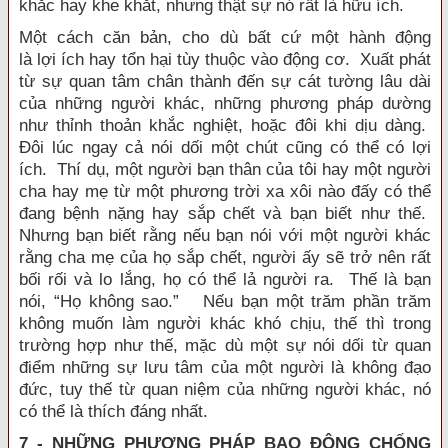
khắc hay khe khắt, nhưng thật sự nó rất là hữu ích.
Một cách căn bản, cho dù bất cứ một hành động
là lợi ích hay tổn hại tùy thuộc vào động cơ. Xuất phát
từ sự quan tâm chân thành đến sự cát tường lâu dài
của những người khác, những phương pháp dường
như thỉnh thoản khắc nghiệt, hoặc đôi khi dịu dàng.
Đôi lúc ngay cả nói dối một chút cũng có thể có lợi
ích. Thí dụ, một người bạn thân của tôi hay một người
cha hay mẹ từ một phương trời xa xôi nào đấy có thể
đang bệnh nặng hay sắp chết và bạn biết như thế.
Nhưng bạn biết rằng nếu bạn nói với một người khác
rằng cha mẹ của họ sắp chết, người ấy sẽ trở nên rất
bối rối và lo lắng, họ có thể lả người ra. Thế là bạn
nói, “Họ không sao.” Nếu bạn một trăm phần trăm
không muốn làm người khác khó chịu, thế thì trong
trường hợp như thế, mặc dù một sự nói dối từ quan
điểm những sự lưu tâm của một người là không đạo
đức, tuy thế từ quan niệm của những người khác, nó
có thể là thích đáng nhất.
7 - NHỮNG PHƯƠNG PHÁP BẠO ĐỘNG CHỐNG