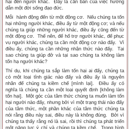
hại đến người khác. Đây là căn bản của việc hướng
dẫn một đời sống đạo đức.
Mỗi hành động đến từ một động cơ. Nếu chúng ta tổn
hại những người khác, điều ấy từ một động cơ; và nếu
chúng ta giúp những người khác, điều ấy cũng đến từ
một động cơ. Thế nên, để hổ trợ người khác, để phục
vụ người khác, chúng ta cần một động cơ nào đấy. Vì
điều ấy, chúng ta cần những nhận thức nào đấy. Tại
sao chúng ta giúp đở và tại sao chúng ta không làm
tổn hạ người khác?
Thí dụ, khi chúng ta sắp làm tổn hại ai đấy, chúng ta
có một loại tỉnh giác nào đấy và điều ấy là nguyên
nhân để chúng ta kiềm chế [mình lại]. Điều ấy có
nghĩa là chúng ta cần một loại quyết định [không làm
tổn hại]. Một góc của tâm thức chúng ta muốn làm tổn
hại người nào đấy, nhưng bởi vì một trạng thái nào đấy
của tâm thức, một phần khác của tâm thức chúng ta
nói rằng điều này sai, điều này là không đúng. Bởi vì
chúng ta thấy rằng nó là sai, rồi thì chúng ta phát triển
một năng lực ý chí và chúng ta kềm chế. Trong hình