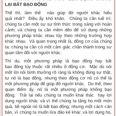
LẠI BẤT BẠO ĐỘNG
Thế thì, làm thế nào giúp đở người khác hiệu
quả nhất? Điều ấy khó khăn. Chúng ta cần tuệ trí;
chúng ta cần một sự sự tỉnh thức trong sáng với hoàn
cảnh; và chúng ta cần mềm dẽo để sử dụng những
phương pháp khác nhau tủy theo những trường hợp
khác nhau. Và quan trọng nhất là, động cơ của chúng
ta: chúng ta cần có một cảm giác chân thành trong sự
quan tâm đối với người khác.
Thí dụ, một phương pháp là bạo động hay bất
bạo động tùy thuộc rất nhiều ở động cơ. Mặc dù nói
một lời nói bình thường rõ ràng là không đúng sự thật,
tự nó là bạo động, nhưng theo động cơ nó có thể là
một phương pháp để giúp đở người khác. Do thế, theo
quan điểm ấy, nó là một phương pháp không bạo
động. Trái lại nếu chúng ta muốn khai thác hay lợi
dụng người khác và vì thế chúng ta tặng họ một món
quà, bề ngoài nó là bất bạo động; nhưng một cách căn
bản, vì chúng ta muốn lừa đảo kẻ khác và lợi dụng họ,