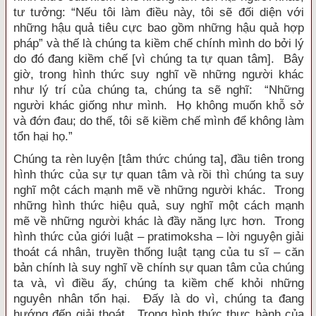
tư tưởng: “Nếu tôi làm điều này, tôi sẽ đối diện với
những hậu quả tiêu cực bao gồm những hậu quả hợp
pháp” và thế là chúng ta kiềm chế chính mình do bởi lý
do đó đang kiềm chế [vì chúng ta tự quan tâm]. Bây
giờ, trong hình thức suy nghĩ về những người khác
như lý trí của chúng ta, chúng ta sẽ nghĩ: “Những
người khác giống như mình. Họ không muốn khỗ sở
và đớn đau; do thế, tôi sẽ kiềm chế mình để không làm
tổn hại họ.”
Chúng ta rèn luyện [tâm thức chúng ta], đầu tiên trong
hình thức của sự tự quan tâm và rồi thì chúng ta suy
nghĩ một cách mạnh mẽ về những người khác. Trong
những hình thức hiệu quả, suy nghĩ một cách mạnh
mẽ về những người khác là đầy năng lực hơn. Trong
hình thức của giới luật – pratimoksha – lời nguyện giải
thoát cá nhân, truyền thống luật tạng của tu sĩ – căn
bản chính là suy nghĩ về chính sự quan tâm của chúng
ta và, vì điều ấy, chúng ta kiềm chế khỏi những
nguyên nhân tổn hại. Đấy là do vì, chúng ta đang
hướng đến giải thoát. Trong hình thức thực hành của