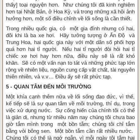
thấy] toại nguyện hơn. Như chúng tôi đã kinh nghiệm
hơn tại Nhật Bản, ở Hoa Kỳ, và trong những xã hội ảnh
hưởng hơn, một số điều chỉnh về lối sống là cần thiết.
Trong nhiều quốc gia, có một gia đình nhưng có hai,
đôi khi là ba xe hơi. Hãy tưởng tượng ở Ấn Độ và
Trung Hoa, hai quốc gia này với một dân số phối hợp
quá hơn hai tỉ người. Nếu hai tỉ người đòi hỏi hai tỉ
chiếc xe hơi hay hơn nữa, điều này sẽ là rất khó
khăn. Sẽ có một vấn nạn to tát và những phức tạp lớn
rộng về nhiên liệu, nguồn cung cấp vật chất, tài nguyên
thiên nhiên, và v.v… Điều ấy sẽ rất phức tạp.
5 - QUAN TÂM ĐẾN MÔI TRƯỜNG
Một khía cạnh thêm nữa về lối sống đạo đức, vì thế,
kế tiếp sẽ là sự quan tâm về môi trường, thí dụ, trong
việc xử dụng nước. Sự cống hiến của chính tôi có thể
là giản dị, nhưng từ nhiều năm nay chúng tôi chưa bao
giờ tắm mình trong một bồn tắm; chúng tôi chỉ tắm
bằng vòi bông sen. Một bồn tắm cần rất nhiều nước.
Chúng tôi có thể là ngớ ngẫn, vì mỗi ngày tôi tắm hai