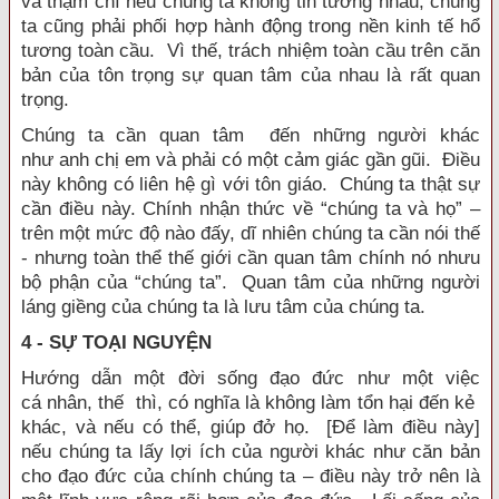
và thậm chí nếu chúng ta không tin tưởng nhau, chúng
ta cũng phải phối hợp hành động trong nền kinh tế hổ
tương toàn cầu. Vì thế, trách nhiệm toàn cầu trên căn
bản của tôn trọng sự quan tâm của nhau là rất quan
trọng.
Chúng ta cần quan tâm đến những người khác
như anh chị em và phải có một cảm giác gần gũi. Điều
này không có liên hệ gì với tôn giáo. Chúng ta thật sự
cần điều này. Chính nhận thức về “chúng ta và họ” –
trên một mức độ nào đấy, dĩ nhiên chúng ta cần nói thế
- nhưng toàn thể thế giới cần quan tâm chính nó nhưu
bộ phận của “chúng ta”. Quan tâm của những người
láng giềng của chúng ta là lưu tâm của chúng ta.
4 - SỰ TOẠI NGUYỆN
Hướng dẫn một đời sống đạo đức như một việc
cá nhân, thế thì, có nghĩa là không làm tổn hại đến kẻ
khác, và nếu có thể, giúp đở họ. [Để làm điều này]
nếu chúng ta lấy lợi ích của người khác như căn bản
cho đạo đức của chính chúng ta – điều này trở nên là