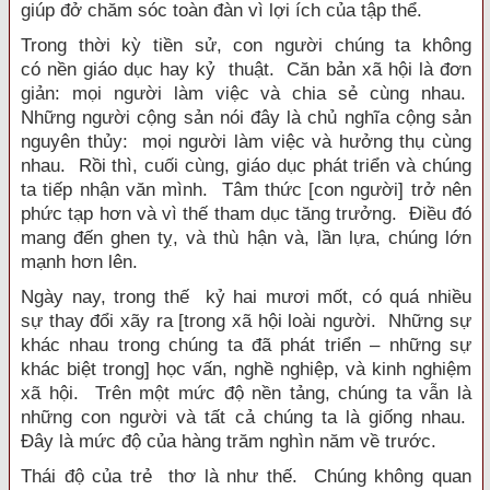
giúp đở chăm sóc toàn đàn vì lợi ích của tập thể.
Trong thời kỳ tiền sử, con người chúng ta không
có nền giáo dục hay kỷ thuật. Căn bản xã hội là đơn
giản: mọi người làm việc và chia sẻ cùng nhau.
Những người cộng sản nói đây là chủ nghĩa cộng sản
nguyên thủy: mọi người làm việc và hưởng thụ cùng
nhau. Rồi thì, cuối cùng, giáo dục phát triển và chúng
ta tiếp nhận văn mình. Tâm thức [con người] trở nên
phức tạp hơn và vì thế tham dục tăng trưởng. Điều đó
mang đến ghen tỵ, và thù hận và, lần lựa, chúng lớn
mạnh hơn lên.
Ngày nay, trong thế kỷ hai mươi mốt, có quá nhiều
sự thay đổi xãy ra [trong xã hội loài người. Những sự
khác nhau trong chúng ta đã phát triển – những sự
khác biệt trong] học vấn, nghề nghiệp, và kinh nghiệm
xã hội. Trên một mức độ nền tảng, chúng ta vẫn là
những con người và tất cả chúng ta là giống nhau.
Đây là mức độ của hàng trăm nghìn năm về trước.
Thái độ của trẻ thơ là như thế. Chúng không quan