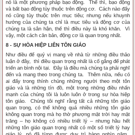
nó là một phương pháp bạo động. Thế thì, bạo động
và bất bạo động tùy thuộc trên động cơ. Cách nào đấy
nó cũng tùy thuộc trên mục tiêu; nhưng nếu khuynh
hướng của chúng ta chỉ là mục tiêu và động cơ của
chúng ta là sân hận, thế thì điều này là khó khăn. Vì
vậy, một cách căn bản, động cơ là quan trọng nhất.
8 - SỰ HÒA HIỆP LIÊN TÔN GIÁO
Như điều để quý vị mang về nhà từ những điều thảo
luận ở đây, thì điều quan trọng nhất là cố gắng để phát
triển an bình nội tại. Đây là điều mà chúng ta phải nghĩ
đến và mang theo trong chúng ta. Thêm nữa, nếu có
ai đấy trong thính chúng những người theo một tôn
giáo và là những tín đồ, một trong những điều nhấn
mạnh của chúng tôi là luôn luôn ở trong sự hòa hiệp
tôn giáo. Chúng tôi nghĩ rằng tất cả những tôn giáo
quan trọng, có thể không quá nhiều những tôn giáo
không quan trọng mà họ thờ phượng mặt trời hay mặt
trăng – họ không có nhiều triết lý – nhưng hầu hết
những tôn giáo quan trọng nhất có một số triết lý hay
giáo lý, nó đã từng được duy trì hàng nghìn năm.