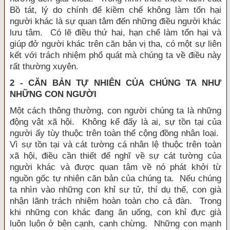
Bồ tát, lý do chính để kiềm chế không làm tổn hại
người khác là sự quan tâm đến những điều người khác
lưu tâm. Có lẽ điều thứ hai, hạn chế làm tổn hại và
giúp đở người khác trên căn bản vị tha, có một sự liên
kết với trách nhiệm phổ quát mà chúng ta về điều này
rất thường xuyên.
2 - CĂN BẢN TỰ NHIÊN CỦA CHÚNG TA NHƯ
NHỮNG CON NGƯỜI
Một cách thông thường, con người chúng ta là những
động vật xã hội. Không kể đấy là ai, sự tồn tại của
người ấy tùy thuộc trên toàn thể cộng đồng nhân loại.
Vì sự tồn tại và cát tường cá nhân lệ thuộc trên toàn
xã hội, điều cần thiết để nghĩ về sự cát tường của
người khác và được quan tâm về nó phát khởi từ
nguồn gốc tự nhiên căn bản của chúng ta. Nếu chúng
ta nhìn vào những con khỉ sư tử, thí dụ thế, con già
nhận lãnh trách nhiệm hoàn toàn cho cả đàn. Trong
khi những con khác đang ăn uống, con khỉ đực già
luôn luôn ở bên cạnh, canh chừng. Những con mạnh