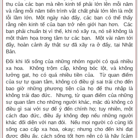
thụ của các bạn mà nền kinh tế phải lớn lên mỗi năm
và rằng mỗi năm tiến trình vật chất phải lớn lên là một
lỗi lầm lớn. Một ngày nào đấy, các bạn có thể thấy
rằng nền kinh tế của bạn trở nên giới hạn hơn. Các
bạn phải chuẩn bị vì thế, khi nó xãy ra, nó sẽ không là
một thảm họa trong tâm tư các bạn. Một vài năm tới
đây, hoàn cảnh ấy thật sự đã xãy ra ở đấy, tại Nhật
Bản.
Đôi khi lối sống của những nhóm người có quá nhiều
xa hoa. Không trộm cắp, không bóc lột, và không
lưởng gạt, họ có quá nhiều tiền của. Từ quan điểm
của sự tự quan tâm, không có điều gì sai trái cho đến
bao giờ những phương tiện của họ để thu nhập là
không trái đạo đức. Nhưng, từ quan điểm của những
sự quan tâm cho những người khác, mặc dù không có
điều gì sai với sự để ý đến chính họ; tuy nhiên, một
cách đạo đức, điều ấy không đẹp nếu những người
khác đối diện với nạn đói. Nếu mọi người có cùng lối
sống cao cấp xa hoa, okay; nhưng cho đến khi đạt
được điều ấy, cách sống tốt hơn nên có là hãy [cảm