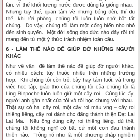
lần, vì thế khối lượng nước được dùng là giống nhau.
Nhưng tuy thế, quan tâm về những bóng đèn, thí dụ
thế, khi rời phòng, chúng tôi luôn luôn nhớ bật tắt
chúng. Do vậy, chúng tôi làm một cống hiến nho nhỏ
đến sinh quyển. Một đời sống đạo đức nào đấy rồi thì
mang đến từ một ý thức trách nhiệm toàn cầu.
6 - LÀM THẾ NÀO ĐỂ GIÚP ĐỞ NHỮNG NGƯỜI
KHÁC
Như về vấn đề làm thế nào để giúp đở người khác,
có nhiều cách; tùy thuộc nhiều trên những trường
hợp. Khi chúng tôi còn trẻ, bảy hay tám tuổi, và trong
việc học tập, giáo thọ của chúng tôi của chúng tôi là
Ling Rinpoche luôn luôn giữ một cây roi. Cùng lúc ấy,
người anh gần nhất của tôi và tôi học chung với nhau.
Thật sự có hai cây roi, một cây roi màu vng – cây roi
thiêng liêng, cây roi dành cho đấng thánh thiện Đạt Lai
Lạt Ma. Nếu ông dùng cây roi thiêng liêng, dù thế,
chúng tôi không nghĩ có bất cứ một cơn đau thánh
thiện nào. Trông nó như là một phương pháp nghiêm