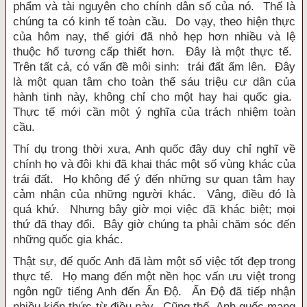
phẩm và tài nguyên cho chính dân số của nó. Thế là
chúng ta có kinh tế toàn cầu. Do vạy, theo hiện thực
của hôm nay, thế giới đã nhỏ hẹp hơn nhiều và lệ
thuộc hổ tương cấp thiết hơn. Đây là một thực tế.
Trên tất cả, có vấn đề môi sinh: trái đất ấm lên. Đây
là một quan tâm cho toàn thể sáu triệu cư dân của
hành tinh này, không chỉ cho một hay hai quốc gia.
Thực tế mới cần một ý nghĩa của trách nhiệm toàn
cầu.
Thí dụ trong thời xưa, Anh quốc đây duy chỉ nghĩ về
chính họ và đôi khi đã khai thác một số vùng khác của
trái đất. Họ không để ý đến những sự quan tâm hay
cảm nhận của những người khác. Vâng, điều đó là
quá khứ. Nhưng bây giờ mọi việc đã khác biệt; mọi
thứ đã thay đổi. Bây giờ chúng ta phải chăm sóc đến
những quốc gia khác.
Thật sự, đế quốc Anh đã làm một số việc tốt đẹp trong
thực tế. Họ mang đến một nền học vấn ưu việt trong
ngôn ngữ tiếng Anh đến Ấn Độ. Ấn Độ đã tiếp nhận
nhiều kiến thức từ điều này. Cũng thế, Anh quốc mang