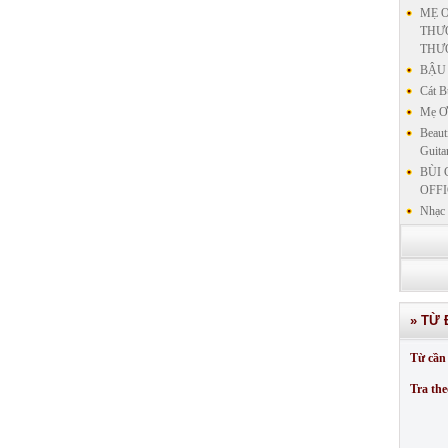
MẸ Ơ
THƯƠ
THƯ
BẬU 
Cát B
Mẹ Ơi
Beaut
Guita
BÙI 
OFFI
Nhạc 
Nhạc 
VẤN 
KIN
LƯU
GIẢN
» TỪ 
GIẢ
SƯ 
Từ cần 
GIẢN
Tra the