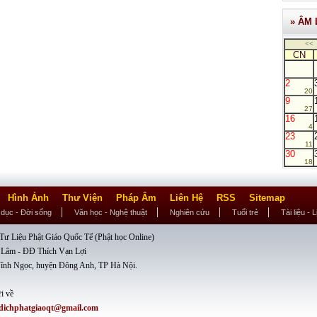
» ÂM 
<<
CN
2
20
9
27
16
4
23
11
30
18
Hình Ảnh
Thư Viện
Pháp Âm
Liên Hệ
RSS
Sitemap
 dục - Đời sống
Văn học - Nghệ thuật
Nghiên cứu
Tuổi trẻ
Tài liệu - 
ư Liệu Phật Giáo Quốc Tế (Phật học Online)
 Lâm - ĐĐ Thích Vạn Lợi
ĩnh Ngọc, huyện Đông Anh, TP Hà Nội.
i về
dichphatgiaoqt@gmail.com