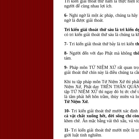
Tri kiến giải thoát thứ năm là thực hiện
người để cùng nhau lợi ích.
6-
Nghi ngờ là một ác pháp, chúng ta hãy 
ngờ là được giải thoát.
Tri kiến giải thoát thứ sáu là tri k
có tri kiến giải thoát thứ sáu là chúng ta
7-
Tri kiến giải thoát thứ bảy là tri kiến
t
8-
Người đến với đạo Phật mà không
th
tám.
9-
Pháp môn TỨ NIỆM XỨ rất quan trọng c
giải thoát thứ chín này là điều chúng ta c
Khi tu tập pháp môn Tứ Niệm Xứ thì phả
Niệm Xứ, Phật dạy TRÊN THÂN QUÁN 
tập TỨ NIỆM XỨ thì ngay đó bị ức chế t
là tâm phải hết hôn trầm, thùy miên và l
Tứ Niệm Xứ.
10-
Tri kiến giải thoát thứ mười xác định
cả vật chất xuống hết, đời sống chỉ cò
khen chê. Ăn mặc bằng vải thô xấu, vá víu
11-
Tri kiến giải thoát thứ mười một l
giới luật tinh nghiêm.