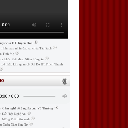
 ngữ của HT Tuyên Hóa
: Hiến máu nhân đạo tại chùa Tảo Sách
n Tình Mẹ
 ca khúc Phật đản: Niệm hồng ân
: Lễ nhập kim quan cố Đại lão HT.Thích Thanh
IO
: Cảm nghĩ về ý nghĩa của Vô Thường
: Đất Phật Nghệ An
: Mừng Phật Đản sanh
m: Ngàn Năm Sen Nở