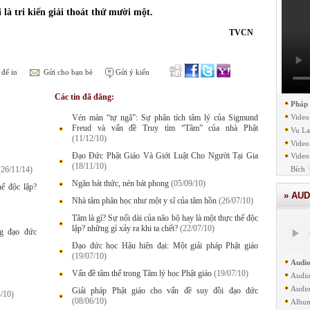
là tri kiến giải thoát thứ mười một.
TVCN
để in
Gửi cho bạn bè
Gửi ý kiến
Các tin đã đăng:
Pháp
Vén màn “tự ngã”: Sự phân tích tâm lý của Sigmund
Video
Freud và vấn đề Truy tìm “Tâm” của nhà Phật
Vu La
(11/12/10)
Video
Đạo Đức Phật Giáo Và Giới Luật Cho Người Tại Gia
Video
(18/11/10)
(26/11/14)
Bích
Ngăn bát thức, nén bát phong
(05/09/10)
hể độc lập?
» AUD
Nhà tâm phân học như một y sĩ của tâm hồn
(26/07/10)
Tâm là gì? Sự nối dài của não bộ hay là một thực thể độc
lập? những gì xảy ra khi ta chết?
(22/07/10)
g đạo đức
Đạo đức học Hậu hiện đại: Một giải pháp Phật giáo
(19/07/10)
Audio
Vấn đề tâm thể trong Tâm lý học Phật giáo
(19/07/10)
Audio
Audio
Giải pháp Phật giáo cho vấn đề suy đồi đạo đức
/10)
(08/06/10)
Albu