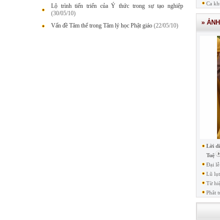
Ca kh
Lộ trình tiến triển của Ý thức trong sự tạo nghiệp
(30/05/10)
» ẢN
Vấn đề Tâm thể trong Tâm lý học Phật giáo
(22/05/10)
Lời d
Tuệ
Đại l
Lũ lụ
Từ hi
Phât t