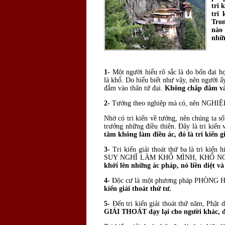
tri 
tri 
Tron
nào
nhữn
1-
Một người hiểu rõ sắc là do bốn đại
là khổ. Do hiểu biết như vậy, nên người
đắm vào thân tứ đại.
Không chắp đắm vào
2-
Tướng theo nghiệp mà có, nên NGHIỆP
Nhờ có tri kiến về tướng, nên chúng ta
trưởng những điều thiện. Đây là tri kiến
tâm không làm điều ác, đó là tri kiến g
3-
Tri kiến giải thoát thứ ba là tri 
SUY NGHĨ LÀM KHỔ MÌNH, KHỔ N
khởi lên những ác pháp, nó liền diệt và
4-
Độc cư là một phương pháp PHÒNG 
kiến giải thoát thứ tư.
5-
Đến tri kiến giải thoát thứ năm, Phật 
GIẢI THOÁT dạy lại cho người khác, đ