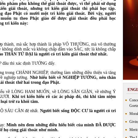
kiến phàm phu không thể giải thoát được, vì thế phải sử dụng
kiến giải thoát,
nhưng tri kiến giải thoát thì phải học tập.
g đạo Phật có mười một tri kiến giải thoát. Bởi vậy, người
 muốn tu theo Phật giáo để được giải thoát đều phải học
g tri kiến này:
 hợp thành, mà sắc hợp thành là pháp VÔ THƯỜNG, mà vô thường
 ấy không dính mắc và không chấp đắm vào SẮC, tức là không chắp
 THÂN TỨ ĐẠI là người có tri kiến giải thoát thứ nhất.
 đâu thì xác định TƯỚNG đấy.
 sống trong CHÁNH NGHIỆP, thường làm những điều thiện và tăng
 về nghiệp tướng.
Nhờ hiểu biết về NGHIỆP TƯỚNG, nên thân
iải thoát thứ hai trong đạo Phật.
ENGL
kiến hiểu về LÒNG HAM MUỐN, về LÒNG SÂN GIẬN, về những Ý
GƯỜI.
Khi tri kiến hiểu rõ các ác pháp đó, thì khi tâm niệm
Conce
 loại trừ ra khỏi tâm.
Goetz
HỘ SÁU CĂN đệ nhất.
Người biết sống ĐỘC CƯ là người có tri
Moral
Givin
dạy:
Mình nên đem những điều hiểu biết của mình ĐÃ ĐƯỢC
ể họ cùng giải thoát như mình.
Merit
The 