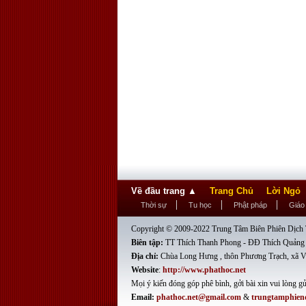
Về đầu trang
▲
Trang Chủ
Lời Ngỏ
Thời sự
Tu học
Phật pháp
Giáo
Copyright © 2009-2022 Trung Tâm Biên Phiên Dịch T
Biên tập:
TT Thích Thanh Phong - ĐĐ Thích Quảng
Địa chỉ:
Chùa Long Hưng , thôn Phương Trạch, xã V
Website
:
http://www.phathoc.net
Mọi ý kiến đóng góp phê bình, gởi bài xin vui lòng gử
Email:
phathoc.net@gmail.com
&
trungtamphien