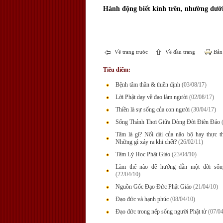
Hành động biết kính trên, nhường dưới 
Về trang trước
Về đầu trang
Bản 
Tiêu điểm:
Bệnh tâm thần & thiền định
(03/08/17)
Lời Phật dạy về đạo làm người
(02/08/17)
Thiền là sự sống của con người
(30/04/17)
Sống Thảnh Thơi Giữa Dòng Đời Điên Đảo
Tâm là gì? Nối dài của não bộ hay thực t
Những gì xảy ra khi chết?
(26/02/11)
Tâm Lý Học Phật Giáo
(23/04/10)
Làm thế nào để hướng dẫn một đời sốn
(22/04/10)
Nguồn Gốc Ðạo Ðức Phật Giáo
(21/04/10)
Đạo đức và hạnh phúc
(08/04/10)
Đạo đức trong nếp sống người Phật tử
(07/04