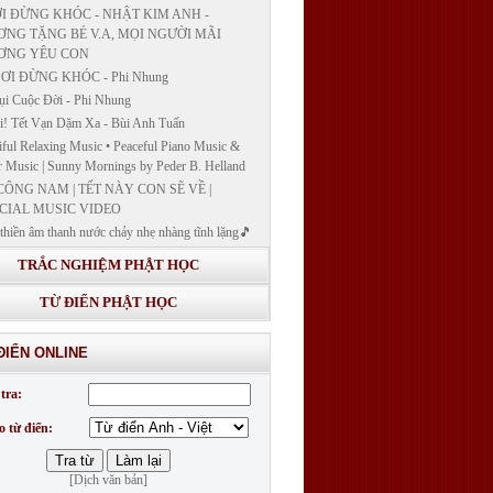
I ĐỪNG KHÓC - NHẬT KIM ANH -
NG TẶNG BÉ V.A, MỌI NGƯỜI MÃI
ƠNG YÊU CON
ƠI ĐỪNG KHÓC - Phi Nhung
ụi Cuộc Đời - Phi Nhung
! Tết Vạn Dặm Xa - Bùi Anh Tuấn
iful Relaxing Music • Peaceful Piano Music &
r Music | Sunny Mornings by Peder B. Helland
CÔNG NAM | TẾT NÀY CON SẼ VỀ |
CIAL MUSIC VIDEO
thiền âm thanh nước chảy nhẹ nhàng tĩnh lặng🎵
thiền lặng tâm
TRẮC NGHIỆM PHẬT HỌC
ĐÁP VÀ BẾ GIẢNG LỚP "GIẢNG GIẢI
H BẢN NGUYỆN CÔNG ĐỨC DƯỢC SƯ
TỪ ĐIỂN PHẬT HỌC
 LY QUANG NHƯ LAI"
G GIẢI KINH DƯỢC SƯ - BÀI 14/ GIẢNG
ĐIỂN ONLINE
I KINH BẢN NGUYỆN CÔNG ĐỨC DƯỢC
LƯU LY QUANG NHƯ LAI
tra:
G GIẢI KINH DƯỢC SƯ
o từ điển:
[Dịch văn bản]