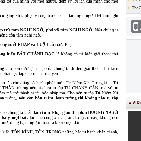
 lòng tốt của mình với mọi người, đem sự lợi ích của mình cho mọi
The 
cố gắng khắc phục và diệt trừ cho hết tâm nghi ngờ. Hết tâm nghi
iến dẹp trừ tâm NGHI NGỜ, phá vỡ tâm NGHI NGỜ.
Nếu chúng ta
 không còn tâm nghi ngờ.
hông suốt PHÁP và LUẬT
của đức Phật.
ông hiểu BÁT CHÁNH ĐẠO
là không có tri kiến giải thoát thứ
ho con đường tu tập của chúng ta đi đến giải thoát. Tri kiến
ần phải học tập cho nhuần nhuyễn.
i tu tập cho đúng cách của pháp môn Tứ Niệm Xứ. Trong kinh Tứ
THÂN, nhưng nếu ai chưa tu tập TỨ CHÁNH CẦN, mà vội tu
âm mà trở thành bị tẩu hỏa nhập ma. Cho nên tu tập Tứ Niệm Xứ
oạn tưởng,
nếu còn hôn trầm, loạn tưởng thì không nên tu tập
» VID
 cho chúng ta biết,
làm tu sĩ Phật giáo thì phải BUÔNG XẢ tất
n ba y một bát,
lúc nào cũng xin ăn; ai cho gì ăn nấy, không nên
 mới đúng hạnh người tu sĩ ra khỏi cuộc đời.
à tri kiến TÔN KÍNH, TÔN TRỌNG những bậc tu hành chân chánh,