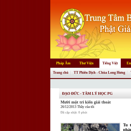
Pháp Âm
Thư Viện
Tiếng Việt
En
Trang chủ
TT Phiên Dịch - Chùa Long Hưng
ĐẠO ĐỨC - TÂM LÝ HỌC PG
Mười một tri kiến giải thoát
26/12/2013 Thầy của tôi
Đã cập nhật: 0 phút
Tu t
pháp