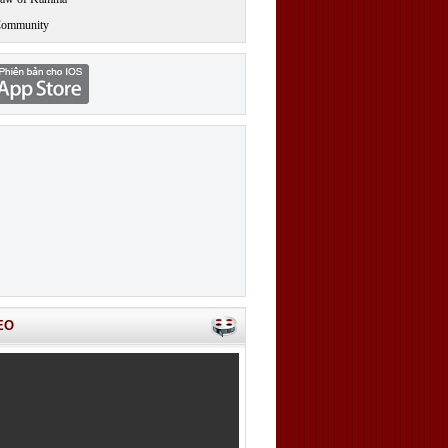
Community
EO