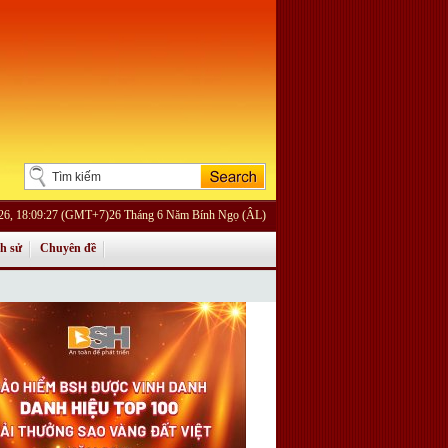
026, 18:09:27 (GMT+7)26 Tháng 6 Năm Bính Ngọ (ÂL)
ch sử
Chuyên đề