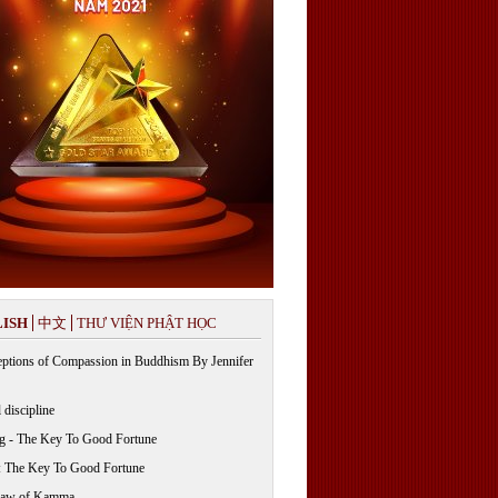
ISH
中文
THƯ VIỆN PHẬT HỌC
ptions of Compassion in Buddhism By Jennifer
 discipline
g - The Key To Good Fortune
: The Key To Good Fortune
Law of Kamma