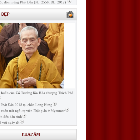
úc đón mừng Phật Đản (PL: 2556, DL: 2012)
H ĐẸP
i huấn của Cố Trưởng lão Hòa thượng Thích Phổ
ễ Phật Đản 2018 tại chùa Long Hưng
t cuốn trôi ngôi tự viện Phật giáo ở Myanmar
ện đến đản sinh
ử với ngày tết
PHÁP ÂM