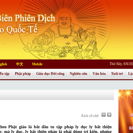
Thứ Bảy, 8/8/2
glish
中文
Mobile
Tu tập
Phật pháp
Giáo dục Đời sống
Nghiên cứu
Văn hóa
Tuổi trẻ
Lị
Kích cỡ chữ:
heo Phật giáo là bắt đầu tu tập pháp ly dục ly bất thiện
; mà ly dục, ly bất thiện pháp là phải dùng tri kiến, nhưng