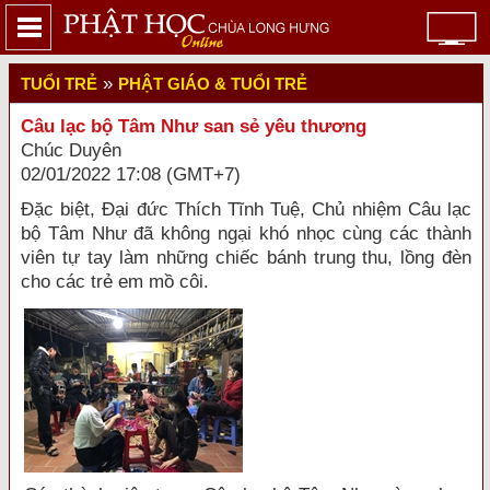
»
TUỔI TRẺ
PHẬT GIÁO & TUỔI TRẺ
Câu lạc bộ Tâm Như san sẻ yêu thương
Chúc Duyên
02/01/2022 17:08 (GMT+7)
Đặc biệt, Đại đức Thích Tĩnh Tuệ, Chủ nhiệm Câu lạc
bộ Tâm Như đã không ngại khó nhọc cùng các thành
viên tự tay làm những chiếc bánh trung thu, lồng đèn
cho các trẻ em mồ côi.