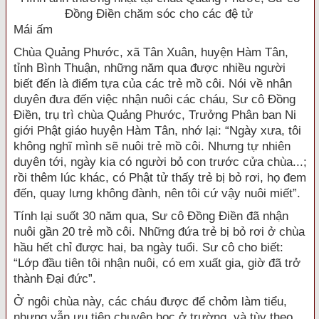
Đồng Điền chăm sóc cho các đệ tử
Mái ấm
Chùa Quảng Phước, xã Tân Xuân, huyện Hàm Tân,
tỉnh Bình Thuận, những năm qua được nhiều người
biết đến là điểm tựa của các trẻ mồ côi. Nói về nhân
duyên đưa đến việc nhận nuôi các cháu, Sư cô Đồng
Điền, trụ trì chùa Quảng Phước, Trưởng Phân ban Ni
giới Phật giáo huyện Hàm Tân, nhớ lại: “Ngày xưa, tôi
không nghĩ mình sẽ nuôi trẻ mồ côi. Nhưng tự nhiên
duyên tới, ngày kia có người bỏ con trước cửa chùa...;
rồi thêm lúc khác, có Phật tử thấy trẻ bị bỏ rơi, họ đem
đến, quay lưng không đành, nên tôi cứ vậy nuôi miết”.
Tính lại suốt 30 năm qua, Sư cô Đồng Điền đã nhận
nuôi gần 20 trẻ mồ côi. Những đứa trẻ bị bỏ rơi ở chùa
hầu hết chỉ được hai, ba ngày tuổi. Sư cô cho biết:
“Lớp đầu tiên tôi nhận nuôi, có em xuất gia, giờ đã trở
thành Đại đức”.
Ở ngôi chùa này, các cháu được để chỏm làm tiểu,
nhưng vẫn ưu tiên chuyện học ở trường, và tùy theo