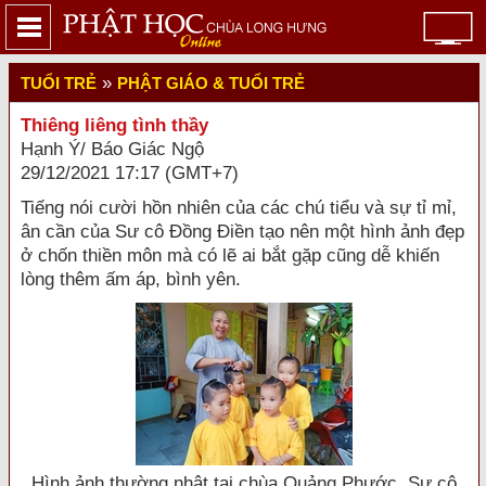
»
TUỔI TRẺ
PHẬT GIÁO & TUỔI TRẺ
Thiêng liêng tình thầy
Hạnh Ý/ Báo Giác Ngộ
29/12/2021 17:17 (GMT+7)
Tiếng nói cười hồn nhiên của các chú tiểu và sự tỉ mỉ,
ân cần của Sư cô Đồng Điền tạo nên một hình ảnh đẹp
ở chốn thiền môn mà có lẽ ai bắt gặp cũng dễ khiến
lòng thêm ấm áp, bình yên.
Hình ảnh thường nhật tại chùa Quảng Phước, Sư cô