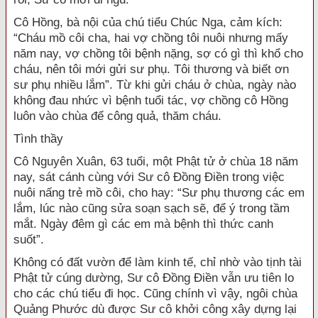
Cô Hồng, bà nội của chú tiểu Chúc Nga, cảm kích:
“Cháu mồ côi cha, hai vợ chồng tôi nuôi nhưng mấy
năm nay, vợ chồng tôi bệnh nặng, sợ có gì thì khổ cho
cháu, nên tôi mới gửi sư phụ. Tôi thương và biết ơn
sư phụ nhiều lắm”. Từ khi gửi cháu ở chùa, ngày nào
không đau nhức vì bệnh tuổi tác, vợ chồng cô Hồng
luôn vào chùa để công quả, thăm cháu.
Tình thầy
Cô Nguyên Xuân, 63 tuổi, một Phật tử ở chùa 18 năm
nay, sát cánh cùng với Sư cô Đồng Điền trong việc
nuôi nấng trẻ mồ côi, cho hay: “Sư phụ thương các em
lắm, lúc nào cũng sửa soạn sạch sẽ, để ý trong tầm
mắt. Ngày đêm gì các em mà bệnh thì thức canh
suốt”.
Không có đất vườn để làm kinh tế, chỉ nhờ vào tịnh tài
Phật tử cúng dường, Sư cô Đồng Điền vẫn ưu tiên lo
cho các chú tiểu đi học. Cũng chính vì vậy, ngôi chùa
Quảng Phước dù được Sư cô khởi công xây dựng lại