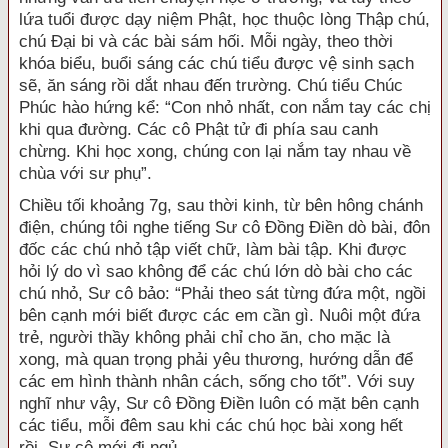
lứa tuổi được dạy niệm Phật, học thuộc lòng Thập chú,
chú Đại bi và các bài sám hối. Mỗi ngày, theo thời
khóa biểu, buổi sáng các chú tiểu được vệ sinh sạch
sẽ, ăn sáng rồi dắt nhau đến trường. Chú tiểu Chúc
Phúc hào hứng kể: “Con nhỏ nhất, con nắm tay các chị
khi qua đường. Các cô Phật tử đi phía sau canh
chừng. Khi học xong, chúng con lại nắm tay nhau về
chùa với sư phụ”.
Chiều tối khoảng 7g, sau thời kinh, từ bên hông chánh
điện, chúng tôi nghe tiếng Sư cô Đồng Điền dò bài, đôn
đốc các chú nhỏ tập viết chữ, làm bài tập. Khi được
hỏi lý do vì sao không để các chú lớn dò bài cho các
chú nhỏ, Sư cô bảo: “Phải theo sát từng đứa một, ngồi
bên cạnh mới biết được các em cần gì. Nuôi một đứa
trẻ, người thầy không phải chỉ cho ăn, cho mặc là
xong, mà quan trọng phải yêu thương, hướng dẫn để
các em hình thành nhân cách, sống cho tốt”. Với suy
nghĩ như vậy, Sư cô Đồng Điền luôn có mặt bên cạnh
các tiểu, mỗi đêm sau khi các chú học bài xong hết
rồi, Sư cô mới đi ngủ.