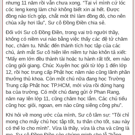
nhưng 11 năm rồi vẫn chưa xong. “Tại vì mình cứ lóc
cóc leng keng làm chứ không biết xin ai hết. Được
đồng nào tích góp, chắt mót thì làm đồng đó, cho nên
chùa xây hơi lâu”, Sư cô Đồng Điền chia sẻ.
Đối với Sư cô Đồng Điền, trong vai trò người thầy,
không có niềm vui nào bằng việc thấy các đệ tử chăm
học, chăm tu. Nhắc đến thành tích học tập của các
chú, ánh mắt Sư cô hiện lên niềm tự hào khôn tả xiết:
“Mấy em lớn đều thành tài hoặc tu hành rất tốt, em nào
cũng giỏi giang. Chúc Xuyên học giỏi từ lớp 1 đến lớp
12, rồi học trung cấp Phật học năm nào cũng lãnh phần
thưởng thủ khoa. Còn một chú nữa đang học Trường
Trung cấp Phật học TP.HCM, mới vừa rồi đứng hạng
ba của trường. Có một chú đang gửi ở Phan Rang,
năm nay lên lớp 11, cũng chăm học lắm. Các chú tiểu
cũng học giỏi, ngoan, em nào cũng siêng công phu”.
Khi hỏi về mong ước của mình, Sư cô tâm sự: “Tôi chỉ
mong cho mấy chú học tập tốt, tu thân cho tốt, sau này
có thể lo cho mình”. Vừa là thầy, vừa là cha và cũng là
mẹ, Sư cô Đồng Điền còn chứng minh cho lễ “hằng