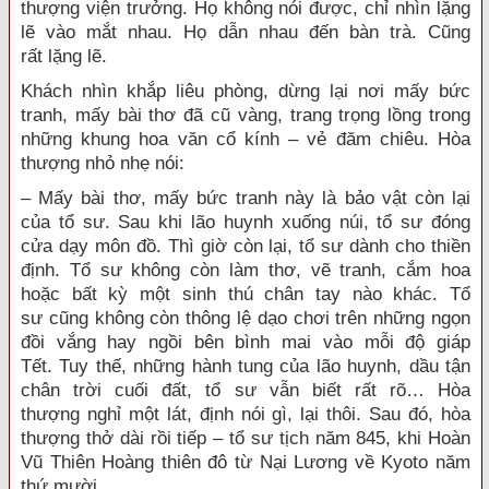
thượng
viện trưởng. Họ không nói được, chỉ nhìn
lặng
lẽ
vào mắt nhau. Họ dẫn nhau đến bàn trà. Cũng
rất
lặng lẽ
.
Khách nhìn khắp liêu phòng, dừng lại nơi mấy
bức
tranh
, mấy bài thơ đã cũ vàng, trang trọng lồng trong
những khung hoa văn
cổ kính
– vẻ đăm chiêu.
Hòa
thượng
nhỏ nhẹ
nói:
– Mấy bài thơ, mấy
bức tranh
này là
bảo vật
còn lại
của
tổ sư
. Sau khi lão huynh xuống núi,
tổ sư
đóng
cửa
dạy
môn đồ
.
Thì giờ
còn lại,
tổ sư
dành cho
thiền
định
.
Tổ sư
không còn làm thơ, vẽ tranh, cắm hoa
hoặc bất kỳ
một sinh
thú chân tay nào khác.
Tổ
sư
cũng không còn
thông lệ
dạo chơi trên những ngọn
đồi vắng hay ngồi bên bình mai vào mỗi độ giáp
Tết.
Tuy thế
, những hành tung của lão huynh, dầu tận
chân trời cuối đất,
tổ sư
vẫn biết rất rõ…
Hòa
thượng
nghỉ một lát, định nói gì, lại thôi. Sau đó,
hòa
thượng
thở dài
rồi tiếp –
tổ sư
tịch năm 845, khi
Hoàn
Vũ
Thiên Hoàng
thiên đô
từ Nại Lương về Kyoto năm
thứ mười…