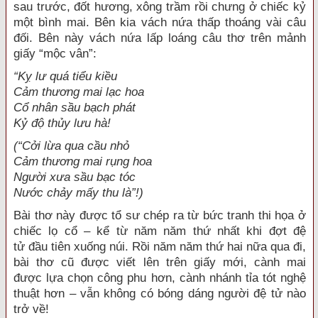
sau trước,
đốt hương
, xông trầm rồi chưng ở chiếc kỷ
một bình mai. Bên kia vách nứa
thấp thoáng
vài câu
đối. Bên này vách nứa lấp loáng câu thơ trên mảnh
giấy “mộc vân”:
“Kỵ lư quá tiểu kiều
Cảm thương
mai lạc hoa
Cổ nhân
sầu bạch phát
Kỷ độ thủy lưu hà!
(“Cởi lừa qua cầu nhỏ
Cảm thương
mai rụng hoa
Người xưa sầu bạc tóc
Nước chảy mấy thu là”!)
Bài thơ này được
tổ sư
chép ra từ
bức tranh
thi họa
ở
chiếc lọ cổ – kể từ năm năm thứ nhất khi đợt
đệ
tử
đầu tiên xuống núi. Rồi năm năm thứ hai nữa qua đi,
bài thơ cũ được viết lên trên giấy mới, cành mai
được
lựa chọn
công phu
hơn, cành nhánh tỉa tót nghệ
thuật hơn – vẫn không có
bóng dáng
người
đệ tử
nào
trở về!