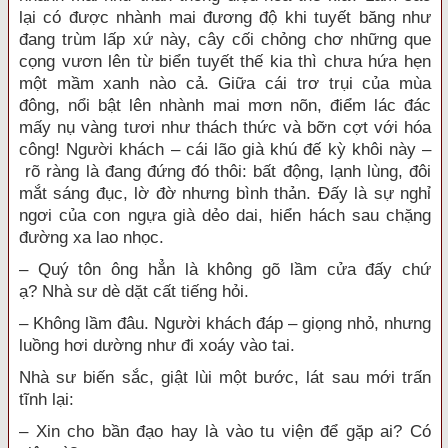
lại có được nhành mai đương độ khi tuyết băng như
đang trùm lấp xứ này, cây cối chỏng chơ những que
cọng vươn lên từ biển tuyết thế kia thì chưa hứa hẹn
một mầm xanh nào cả. Giữa cái trơ trụi của
mùa
đông
,
nổi bật
lên nhành mai mơn nõn, điểm lác đác
mấy nụ vàng tươi như thách thức và bỡn cợt với hóa
công! Người khách – cái lão già khú đế kỳ khôi này –
rõ ràng
là đang đứng đó thôi:
bất động
,
lạnh lùng
, đôi
mắt sáng đục, lờ đờ nhưng bình thản. Đấy là sự nghỉ
ngơi của con ngựa già dẻo dai,
hiển hách
sau chặng
đường xa lao nhọc.
– Quý tôn ông hẳn là không gõ lầm cửa đấy chứ
ạ?
Nhà sư
dè dặt
cất tiếng
hỏi.
– Không lầm đâu. Người khách đáp – giọng nhỏ, nhưng
luồng hơi dường như đi xoáy vào tai.
Nhà sư
biến sắc,
giật lùi
một bước, lát sau mới
trấn
tĩnh
lại:
– Xin cho
bần đạo
hay là vào
tu viện
để gặp ai? Có