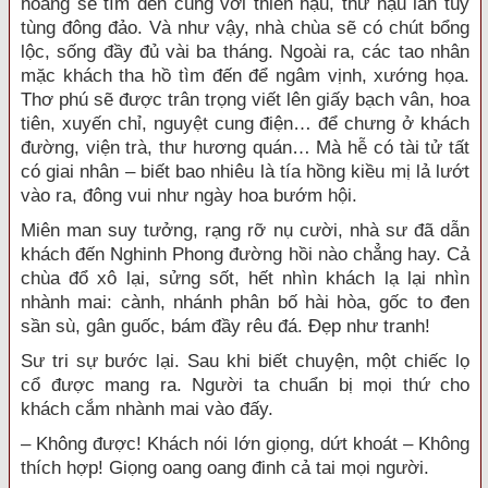
hoàng
sẽ tìm đến cùng với
thiên hậu
, thứ hậu lẫn
tùy
tùng
đông đảo. Và như vậy, nhà chùa sẽ có chút bổng
lộc,
sống đầy đủ
vài ba tháng.
Ngoài ra
, các tao nhân
mặc khách
tha hồ
tìm đến để
ngâm vịnh
,
xướng họa
.
Thơ phú sẽ được
trân trọng
viết lên giấy
bạch vân
, hoa
tiên, xuyến chỉ,
nguyệt cung
điện… để chưng ở khách
đường, viện trà, thư hương quán… Mà hễ có tài tử tất
có giai nhân – biết bao nhiêu là tía hồng kiều mị lả lướt
vào ra, đông vui như ngày hoa bướm hội.
Miên man
suy tưởng
,
rạng rỡ
nụ cười,
nhà sư
đã dẫn
khách đến Nghinh Phong đường
hồi nào
chẳng hay. Cả
chùa đổ xô lại,
sửng sốt
, hết nhìn khách lạ lại nhìn
nhành mai: cành, nhánh phân bố hài hòa, gốc to đen
sần sù, gân guốc, bám đầy rêu đá. Đẹp như tranh!
Sư
tri sự
bước lại. Sau khi biết chuyện, một chiếc lọ
cổ được mang ra. Người ta chuẩn bị mọi thứ cho
khách cắm nhành mai vào đấy.
– Không được! Khách nói lớn giọng,
dứt khoát
– Không
thích hợp! Giọng
oang oang
đinh cả tai
mọi người
.