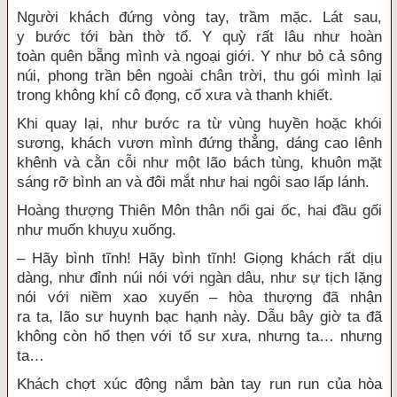
Người khách đứng vòng tay, trầm mặc. Lát sau,
y
bước tới
bàn thờ tổ
. Y quỳ rất lâu như
hoàn
toàn
quên bẵng mình và
ngoại giới
.
Y như
bỏ cả sông
núi,
phong trần
bên ngoài chân trời, thu gói mình lại
trong không khí cô đọng, cổ xưa và
thanh khiết
.
Khi quay lại, như
bước ra
từ vùng huyền hoặc khói
sương, khách vươn mình đứng thẳng, dáng cao lênh
khênh và cằn cỗi như một lão bách tùng, khuôn mặt
sáng rỡ
bình an
và đôi mắt như hai ngôi sao lấp lánh.
Hoàng thượng
Thiên Môn
thân nổi gai ốc, hai đầu gối
như muốn khuỵu xuống.
– Hãy bình tĩnh! Hãy bình tĩnh! Giọng khách rất
dịu
dàng
, như đỉnh núi nói với ngàn dâu, như sự tịch lặng
nói với niềm
xao xuyến
–
hòa thượng
đã
nhận
ra
ta,
lão sư
huynh
bạc hạnh
này. Dẫu bây giờ ta đã
không còn
hổ thẹn
với
tổ sư
xưa, nhưng ta… nhưng
ta…
Khách chợt
xúc động
nắm bàn tay run run của
hòa