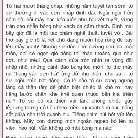
Từ hai mươi tháng chạp, những năm tuyết tan sớm,
tổ
sư
thường
đi vào
cơn
nhập định
dài. Ngài ngồi trên
nệm cỏ, đôi mày bạc kéo xiên như hai vệt tuyết, vừng
trán cao
nhẵn bóng
như vách đá cẩm thạch. Bình mai
bây giờ đã là một
tác phẩm
nghệ thuật
tuyệt vời
. Bài
thơ bây giờ rõ là nét chữ đang muốn hóa rồng để bay
lên mây xanh! Nhưng sự đón chờ dường như đã mỏi
mòn, chỉ có ngọn gió đông thì thào thoảng qua như
cợt, như trêu! Qua cánh cửa tròn nhìn ra vùng đồi
nhấp nhô, những cánh đào bung lộc mởn, lơ thơ mấy
nụ “hồng vân sơn trà” ửng đỏ như điểm chu sa –
tổ
sư
ngồi nhìn
bất động
. Có lẽ nào
tổ sư
đang ngưng
lắng cả
thân tâm
để
phân biệt
chiếc lá khô rơi hay
tiếng bước chân khe khẽ
quen thuộc
bên kia triền
núi?
Tổ sư
có xả thiền vài lần, chống chiếc gậy
lê,
lững thững
cô liêu theo triền núi xanh sim dại, bóng
cắt giữa nền trời quạnh hiu. Tiếng chim núi hót vút lên
không. Mấy
con đường
mòn
ngoằn ngoèo
bò lên
tu
viện
, heo hút. Vẫn không có một bóng ma nào!
Buổi
giảng pháp
đêm giao thừa,
tổ sư
ngồi trên