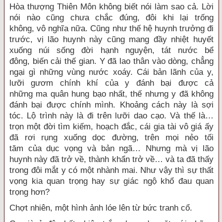
Hòa thượng
Thiên Môn
không biết nói làm sao cả.
Lời
nói
nào cũng chưa chắc đúng, đôi khi lại trống
không,
vô nghĩa
nữa. Cũng như
thế hệ
huynh trưởng
đi
trước
, vị lão huynh này cũng mang đầy nhiệt huyết
xuống núi sống đời
hạnh nguyện
, tát nước bể
đông,
biến cải
thế gian
. Y đã lao thân vào dòng, chẳng
ngại gì những vùng nước xoáy. Cái bản lãnh của y,
lưỡi gươm
chính khí
của y đánh bại được cả
những
ma quân
hung bạo nhất, thế nhưng y đã không
đánh bại được chính mình. Khoảng cách này là sợi
tóc. Lộ trình này là đi trên lưỡi dao cạo. Và thế là…
trọn
một đời
tìm kiếm
,
hoạch đắc
, cái
gia tài
vô giá
ấy
đã rơi rụng xuống
dọc đường
, trên mọi nẻo
tối
tăm
của
dục vọng
và
bản ngã
… Nhưng mà vị lão
huynh này đã
trở về
,
thành khẩn
trở về
… và ta đã thấy
trong đôi mắt y có một nhành mai. Như
vậy thì
sự
thất
vọng
kia quan trọng hay sự
giác ngộ
khổ đau quan
trọng hơn?
Chợt nhiên, một
hình ảnh
lóe lên từ
bức tranh
cổ.