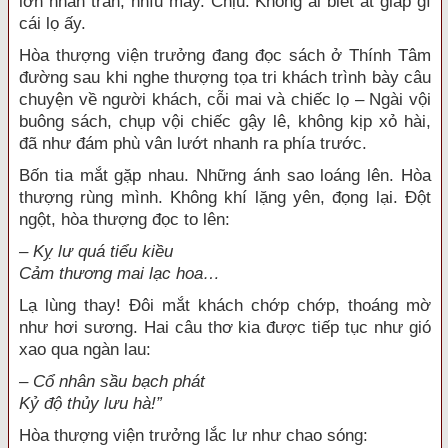
lớn nhăn trán, nhíu mày. Chịu. Không ai biết ất giáp gì
cái lọ ấy.
Hòa thượng
viện trưởng đang đọc sách ở Thính Tâm
đường sau khi nghe
thượng tọa
tri khách
trình bày
câu
chuyện
về người khách, cỗi mai và chiếc lọ – Ngài vội
buông sách, chụp vội chiếc gậy lê, không kịp xỏ hài,
đã như đám
phù vân
lướt nhanh ra phía trước.
Bốn tia mắt
gặp nhau
. Những
ánh sao
loáng lên.
Hòa
thượng
rùng mình
. Không khí lặng yên, đọng lại. Đột
ngột,
hòa thượng
đọc to lên:
– Kỵ lư quá tiểu kiều
Cảm thương
mai lạc hoa…
Lạ lùng thay! Đôi mắt khách chớp chớp, thoáng mờ
như hơi sương. Hai câu thơ kia được
tiếp tục
như gió
xao qua ngàn lau:
–
Cổ nhân
sầu bạch phát
Kỷ độ thủy lưu hà!”
Hòa thượng
viện trưởng lắc lư như chao sóng: