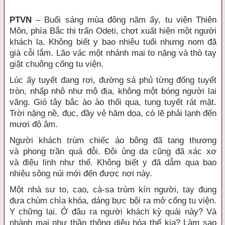
PTVN
– Buổi sáng
mùa đông
năm ấy,
tu viện
Thiên
Môn
, phía Bắc thị trấn Odeti, chợt
xuất hiện
một người
khách lạ. Không biết y bao nhiêu tuổi nhưng nom đã
già cỗi lắm. Lão vác một nhánh mai to nặng và thò tay
giật chuông cổng
tu viện
.
Lúc ấy
tuyết đang rơi, đường sá phủ từng đống tuyết
tròn, nhấp nhô như mộ địa, không một bóng người
lai
vãng
. Gió tây bắc ào ào thổi qua, tung tuyết rát mặt.
Trời nặng nề, đục, đầy vẻ
hăm dọa
, có
lẽ phải
lạnh đến
mươi độ âm.
Người khách trùm chiếc áo bông đã tang thương
và
phong trần
quá đỗi. Đôi ủng da cũng đã xác xơ
và
điêu linh
như thế. Không biết y đã dẫm qua bao
nhiêu sông núi mới đến được nơi này.
Một
nhà sư
to, cao, cà-sa trùm kín người, tay đung
đưa chùm chìa khóa, dáng
bực bội
ra mở cổng
tu viện
.
Y chững lại. Ở đâu ra người khách kỳ quái này? Và
nhành mai như
thần thông
diệu hóa thế kia? Làm sao