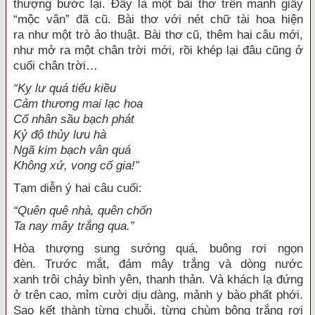
thượng
bước lại. Đấy là một bài thơ trên manh giấy
“mộc vân” đã cũ. Bài thơ với nét chữ
tài hoa
hiện
ra
như một trò
ảo thuật
. Bài thơ cũ, thêm hai câu mới,
như mở ra một chân trời mới, rồi khép lại đâu cũng ở
cuối chân trời…
“Kỵ lư quá tiểu kiều
Cảm thương
mai lạc hoa
Cổ nhân
sầu bạch phát
Kỷ độ thủy lưu hà
Ngã kim
bạch vân
quá
Không xứ
, vong cố gia!”
Tạm diễn ý hai câu cuối:
“Quên
quê nhà
, quên chốn
Ta nay mây trắng qua.”
Hòa thượng
sung sướng
quá, buông rơi
ngọn
đèn
.
Trước mắt
,
đám mây
trắng và dòng nước
xanh
trôi chảy
bình yên,
thanh thản
. Và khách lạ đứng
ở trên cao,
mỉm cười
dịu dàng
, mảnh y bào phất phới.
Sao kết thành từng chuỗi, từng chùm bông trắng rơi