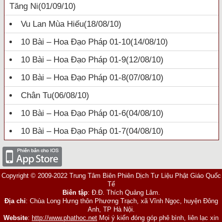
Tăng Ni
(01/09/10)
Vu Lan Mùa Hiếu
(18/08/10)
10 Bài – Hoa Đạo Pháp 01-10
(14/08/10)
10 Bài – Hoa Đạo Pháp 01-9
(12/08/10)
10 Bài – Hoa Đạo Pháp 01-8
(07/08/10)
Chân Tu
(06/08/10)
10 Bài – Hoa Đạo Pháp 01-6
(04/08/10)
10 Bài – Hoa Đạo Pháp 01-7
(04/08/10)
Copyright © 2009-2022 Trung Tâm Biên Phiên Dịch Tư Liệu Phật Giáo Quốc
Tế
Biên tập
: Đ.Đ. Thích Quảng Lâm.
Địa chỉ
: Chùa Long Hưng thôn Phương Trạch, xã Vĩnh Ngọc, huyện Đông
Anh, TP Hà Nội.
Website
:
http://www.phathoc.net
Mọi ý kiến đóng góp phê bình, liên lạc xin