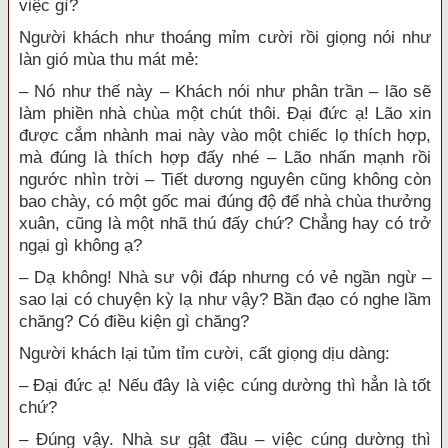
việc gì?
Người khách như thoáng
mỉm cười
rồi giọng nói như
làn gió
mùa thu
mát mẻ
:
– Nó như thế này – Khách nói như phân trần – lão sẽ
làm phiền nhà chùa một chút thôi.
Đại đức
ạ! Lão xin
được cắm nhành mai này vào một chiếc lọ
thích hợp
,
mà đúng là
thích hợp
đấy nhé – Lão
nhấn mạnh
rồi
ngước nhìn trời – Tiết dương nguyên cũng không còn
bao chày, có một gốc mai đúng độ để nhà chùa thưởng
xuân, cũng là một nhã thú đấy chứ? Chẳng hay có trở
ngại gì không ạ?
– Dạ không!
Nhà sư
vội đáp nhưng có vẻ ngần ngừ –
sao lại có chuyện kỳ lạ như vậy?
Bần đạo
có nghe lầm
chăng? Có
điều kiện
gì chăng?
Người khách lại tủm tỉm cười, cất giọng
dịu dàng
:
–
Đại đức
ạ! Nếu đây là việc
cúng dường
thì hẳn là tốt
chứ?
– Đúng vậy.
Nhà sư
gật đầu
– việc
cúng dường
thì