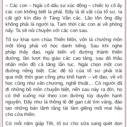
– Các con – Ngài cố dấu sự
xúc động
– chiếc lọ cổ ấy
các con không biết là phải. Đấy là di vật của
tổ sư
, ta
cất
giữ kín
đáo ở Tàng Vân các. Lão tôn ông đây
không phải là người lạ. Tạm thời các con ai về phòng
nấy. Ta sẽ nói chuyện với các con sau.
Tổ sư
khai sơn
chùa
Thiên Môn
, vốn là chưởng môn
một
tông phái
võ học
danh tiếng
. Sau khi
nghe
pháp
thấy đạo, ngài biến võ đường thành
thiền
đường
,
lần lượt
thụ giáo
các
cao tăng
, sau đó thâu
nhận
môn đồ
cả tăng lẫn tục. Ngài chọn một
con
đường
riêng biệt. Các
đệ tử
của
tổ sư
phải
trải
qua
một
thời gian
công phu
khổ hạnh
– về đạo, về võ
học cũng như
văn chương
, nghệ thuật… Có người đã
đi những bộ môn chuyên biệt, nên sau này ra đời, họ
có thể xuống núi theo
con đường
tùy duyên
hạnh
nguyện
. Đấy như là
thông lệ
để gạn cát tìm vàng,
đào
tạo
những bản lãnh tăng tài làm giềng mối mai hậu
cho
cửa thiền
.
Cứ mỗi năm giáp Tết,
tổ sư
cho sửa sang quét dọn