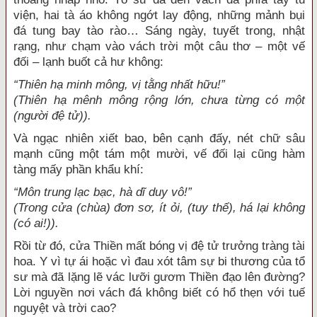
viện
, hai tà áo không ngớt lay động, những mảnh bụi
đá tung bay tào rào… Sáng ngày, tuyết trong, nhật
rạng, như chạm vào vách trời một câu thơ – một vế
đối – lạnh buốt cả
hư không
:
“Thiên hạ minh mông, vị tằng nhất hữu!”
(
Thiên hạ
mênh mông
rộng lớn, chưa từng có một
(người
đệ tử
)).
Và
ngạc nhiên
xiết bao, bên cạnh đấy, nét chữ sâu
mạnh cũng một tám một mười, vế đối lại cũng hàm
tàng mấy phần khẩu khí:
“Môn trung lạc bạc, hà dĩ duy vô!”
(Trong cửa (chùa)
đơn sơ
, ít ỏi, (
tuy thế
), há lại không
(có ai!)).
Rồi từ đó,
cửa Thiền
mất bóng vị
đệ tử
trưởng tràng
tài
hoa
. Y vì
tự ái
hoặc vì
đau xót
tâm sự
bi thương
của
tổ
sư
mà đã
lặng lẽ
vác lưỡi gươm Thiền đạo lên đường?
Lời nguyền nơi vách đá không biết có
hổ thẹn
với tuế
nguyệt và trời cao?