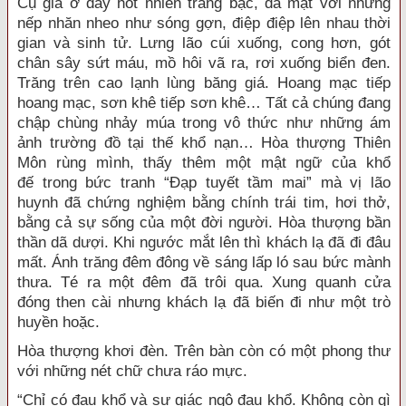
Cụ già ở đây
hốt nhiên
trắng bạc, da mặt với những
nếp nhăn nheo như sóng gợn, điệp điệp lên nhau
thời
gian
và
sinh tử
. Lưng lão cúi xuống, cong hơn, gót
chân sây sứt máu, mồ hôi vã ra, rơi xuống biển đen.
Trăng trên cao
lạnh lùng
băng giá. Hoang mạc tiếp
hoang mạc, sơn khê tiếp sơn khê… Tất cả chúng đang
chập chùng nhảy múa trong
vô thức
như những
ám
ảnh
trường đồ
tại thế
khổ nạn
…
Hòa thượng
Thiên
Môn
rùng mình
, thấy thêm một
mật ngữ
của
khổ
đế
trong
bức tranh
“Đạp tuyết tầm mai” mà vị lão
huynh đã
chứng nghiệm
bằng chính trái tim,
hơi thở
,
bằng cả sự sống của
một đời
người.
Hòa thượng
bần
thần
dã dượi
. Khi ngước mắt lên thì khách lạ đã đi đâu
mất. Ánh trăng đêm đông về sáng
lấp ló
sau bức mành
thưa. Té ra một đêm đã
trôi qua
.
Xung quanh
cửa
đóng
then cài nhưng khách lạ đã biến đi như một trò
huyền hoặc.
Hòa thượng
khơi đèn. Trên bàn còn có một phong thư
với những nét chữ chưa ráo mực.
“Chỉ có
đau khổ
và sự
giác ngộ
đau khổ
. Không còn
gì