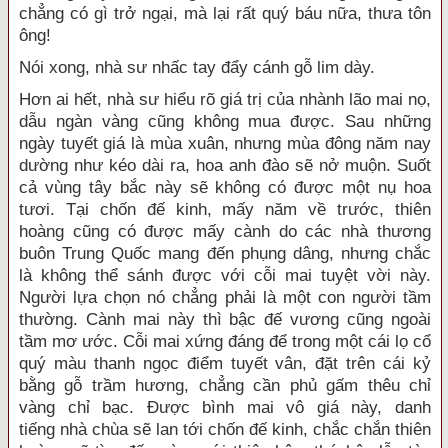
chẳng có gì trở ngại, mà lại rất
quý báu
nữa, thưa tôn
ông!
Nói xong,
nhà sư
nhấc tay đẩy cánh gỗ lim dày.
Hơn ai hết,
nhà sư
hiểu rõ
giá trị
của nhành lão mai nọ,
dẫu ngàn vàng cũng không mua được. Sau những
ngày tuyết giá là
mùa xuân
, nhưng
mùa đông
năm nay
dường như kéo dài ra, hoa
anh đào
sẽ nở muộn. Suốt
cả vùng tây bắc này sẽ không có được một nụ
hoa
tươi
. Tại chốn đế kinh, mấy năm về trước,
thiên
hoàng
cũng có được mấy cành do các nhà thương
buôn
Trung Quốc
mang đến
phụng dâng, nhưng chắc
là không thể sánh được với cỗi mai
tuyệt vời
này.
Người
lựa chọn
nó chẳng phải là một
con người
tầm
thường. Cành mai này thì bậc đế vương cũng ngoài
tầm mơ ước. Cỗi mai xứng đáng để trong một cái lọ cổ
quý màu thanh ngọc điểm tuyết vân, đặt trên cái kỷ
bằng
gỗ trầm
hương, chẳng cần phủ gấm thêu chỉ
vàng chỉ bạc. Được bình mai
vô giá
này,
danh
tiếng
nhà chùa sẽ lan tới chốn đế kinh,
chắc chắn
thiên