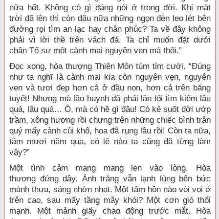
nữa
hết. Không có gì đáng nói ở
trong đời
. Khi
mặt
trời
đã lên thì còn đâu nữa những
ngọn đèn
leo lét
bên
đường rọi tìm
an lạc
hay chân phúc? Ta về đây không
phải vì
lời thề
trên vách đá. Ta chỉ muốn đặt dưới
chân
Tổ sư
một cành mai nguyên vẹn mà thôi.”
Đọc xong,
hòa thượng
Thiên Môn
tủm tỉm cười. “Đúng
như ta nghĩ là cành
mai kia
còn nguyên vẹn, nguyên
vẹn và tươi đẹp hơn cả ở đầu non, hơn cả trên băng
tuyết! Nhưng mà lão huynh đã phải
lặn lội
tìm kiếm
lâu
quá, lâu quá… Ồ, mà có hề gì đâu! Có kẻ
suốt đời
ướp
trầm, xông hương rồi chưng trên những chiếc bình trân
quý mấy cành củi khô, hoa đã rụng lâu rồi! Còn ta nữa,
tám mươi năm qua, có lẽ nào ta cũng đã từng làm
vậy?”
Một tình cảm
mang mang
len vào lòng.
Hòa
thượng
đứng dậy
. Ánh trăng vẫn
lạnh lùng
bên bức
mành thưa, sáng nhờn nhạt. Một
tâm hồn
nào
vòi vọi
ở
trên cao, sau mấy tầng mây khói? Một cơn gió thổi
mạnh. Một mảnh giấy chao
động trước
mắt.
Hòa