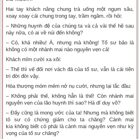
Hai tay khách nâng chung trà uống một ngụm sâu,
xoay xoay cái chung trong tay,
trầm ngâm
, rồi hỏi:
– Những
huynh đệ
của
chúng ta
và cả vài
thế hệ
sau
này nữa, có ai về núi đến không?
– Có, khá nhiều! À, nhưng mà không!
Tổ sư
bảo là
không có một nhành mai nào nguyên vẹn cả!
Khách
mỉm cười
xa xôi:
– Thế thì vế đối nơi vách đá của
tổ sư
, vẫn là cái
tiên
tri
đời đời
vậy.
Hòa thượng
móm mém nở nụ cười, nhưng lại lắc đầu:
– Không phải thế, không hẳn là thế! Còn nhành mai
nguyên vẹn của lão huynh thì sao? Hà dĩ duy vô?
– Đấy cũng là
mong ước
của ta! Nhưng mà không biết
tỏ sư có
chứng giám
cho ta chăng? Cành
mai
kia
không biết có phải là cành mai nguyên vẹn như kỳ
vọng của
tổ sư
chăng?