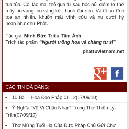
tua tủa. Cỗi lão mai thò qua từ sau hốc núi điểm lơ thơ
mấy nụ vàng, nụ vàng kết thành
đài sen
. Và
tổ sư
tĩnh
tọa
an nhiên
, khuôn mặt
vĩnh cửu
và nụ cười
hỷ
hoan
như chư Phật.
Tác giả
:
Minh Đức
Triều
Tâm Ảnh
Trích tác phẩm
“Người trồng hoa và chàng tu sĩ”
phattuvietnam.net
CÁC TIN ĐÃ ĐĂNG:
10 Bài – Hoa Đạo Pháp 01-12
(17/09/10)
Ý Nghĩa "Vô Vị Chân Nhân” Trong Thơ Thiền Lý-
Trần
(07/09/10)
Thơ Mừng Tuổi Hạ Của Đức Pháp Chủ Gửi Chư