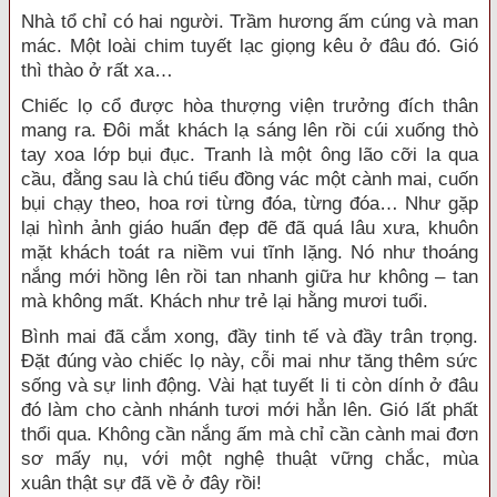
Nhà tổ chỉ có hai người.
Trầm hương
ấm cúng
và
man
mác
. Một loài chim tuyết lạc giọng kêu ở
đâu đó
. Gió
thì thào ở rất xa…
Chiếc lọ cổ được
hòa thượng
viện trưởng đích thân
mang ra. Đôi mắt khách lạ sáng lên rồi cúi xuống thò
tay xoa lớp bụi đục. Tranh là một ông lão cỡi la qua
cầu, đằng sau là
chú tiểu
đồng vác một cành mai, cuốn
bụi
chạy theo
, hoa rơi từng đóa, từng đóa… Như gặp
lại
hình ảnh
giáo huấn
đẹp đẽ
đã quá lâu xưa, khuôn
mặt khách toát ra niềm vui tĩnh lặng. Nó như thoáng
nắng mới hồng lên rồi tan nhanh giữa
hư không
– tan
mà không mất. Khách như trẻ lại hằng mươi tuổi.
Bình mai đã cắm xong, đầy
tinh tế
và đầy
trân trọng
.
Đặt đúng vào chiếc lọ này, cỗi mai như tăng thêm sức
sống và sự
linh động
. Vài hạt tuyết
li ti
còn dính ở
đâu
đó
làm cho cành nhánh tươi mới hẳn lên. Gió lất phất
thổi qua. Không cần nắng ấm mà chỉ cần cành mai
đơn
sơ
mấy nụ, với một nghệ thuật
vững chắc
,
mùa
xuân
thật sự đã về ở đây rồi!