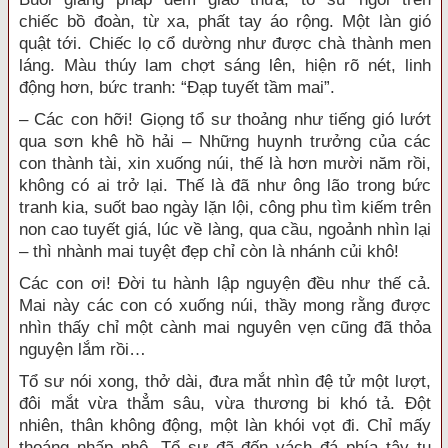
chiếc
bồ đoàn
, từ xa, phất tay áo rộng. Một làn gió
quật tới. Chiếc lọ cổ dường như được chà thành men
láng. Màu thúy lam chợt sáng lên, hiện rõ nét,
linh
động
hơn,
bức tranh
: “Đạp tuyết tầm mai”.
– Các con hỡi! Giọng
tổ sư
thoảng như
tiếng gió
lướt
qua
sơn khê hồ hải – Những huynh trưởng của các
con thành tài, xin xuống núi, thế là hơn mười năm rồi,
không có ai
trở lại
. Thế là đã như ông lão trong
bức
tranh
kia, suốt bao ngày
lặn lội
,
công phu
tìm kiếm
trên
non cao tuyết giá, lúc về làng, qua cầu, ngoảnh nhìn lại
– thì nhành mai
tuyệt đẹp
chỉ còn là nhánh củi khô!
Các con ơi! Đời
tu hành
lập nguyện đều như thế cả.
Mai này các con có xuống núi, thầy mong rằng được
nhìn thấy chỉ một cành mai nguyên vẹn cũng đã
thỏa
nguyện
lắm rồi…
Tổ sư
nói xong,
thở dài
,
đưa mắt nhìn
đệ tử
một lượt,
đôi mắt vừa thẳm sâu, vừa thương bi khó tả.
Đột
nhiên
, thân không động, một làn khói vọt đi. Chỉ mấy
thoáng nhấp nhô.
Tổ sư
đã đến vách đá phía tây
tu