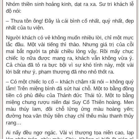
Nhóm
thiền sinh
hoảng kinh, dạt ra xa. Sư
tri khách
lễ
độ
nói:
– Thưa tôn ông! Đây là cái bình cổ nhất, quý nhất, đẹp
nhất của
tu viện
.
Người khách có vẻ không muốn nhiều lời, chỉ một mực
lắc đầu. Một vài tiếng thì thào. Nhưng
giá trị
của cỗi
mai bắt người ta phải chiều lòng vậy. Rồi mấy chục
chiếc lọ nữa được mang ra, khách vẫn không
vừa ý
.
Cả chùa đã
tỏ ra
bực bội
vì sự khó tính này, một vài
lời
bất như ý
,
phạm thượng
đã nho nhỏ thốt ra.
– Có một chiếc lọ cổ – khách chậm rãi nói – không quý
lắm! Trên miệng bình đã sứt hai chỗ. Một to bằng
đồng
tiền
có phù điêu của
Thánh đức Thái tử
. Một to bằng
miệng chung rượu niên đại
Suy Cổ Thiên hoàng
. Men
màu thúy lam, đôi chỗ lửng ửng màu hoàng yến;
đường hoa văn
thủy tiên
chạy chỉ thêu màu thanh thủy
rạng…
Ai nấy
đều ngơ ngác. Vài vị
thượng tọa
niên cao, lạp