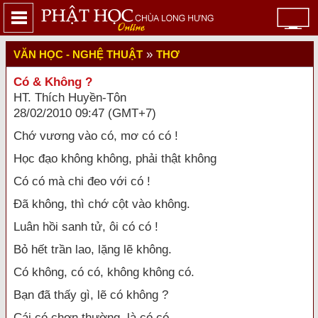
»
VĂN HỌC - NGHỆ THUẬT
THƠ
Có & Không ?
HT. Thích Huyền-Tôn
28/02/2010 09:47 (GMT+7)
Chớ vương vào có, mơ có có !
Học đạo không không, phải thật không
Có có mà chi đeo với có !
Đã không, thì chớ cột vào không.
Luân hồi sanh tử, ôi có có !
Bỏ hết trần lao, lặng lẽ không.
Có không, có có, không không có.
Bạn đã thấy gì, lẽ có không ?
Cái có chơn thường, là có có