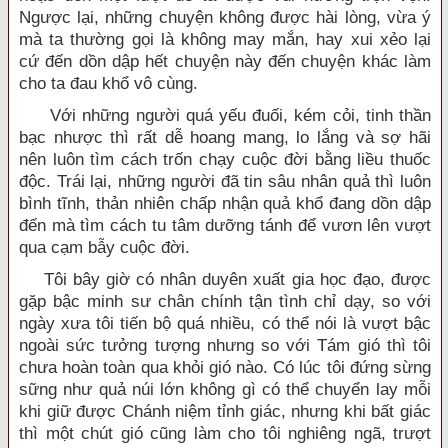
Ngược lại, những chuyện không được hài lòng, vừa ý
mà ta thường gọi là không may mắn, hay xui xẻo lại
cứ đến dồn dập hết chuyện này đến chuyện khác làm
cho ta đau khổ vô cùng.
Với những người quá yếu đuối, kém cỏi, tinh thần
bạc nhược thì rất dễ hoang mang, lo lắng và sợ hãi
nên luôn tìm cách trốn chạy cuộc đời bằng liều thuốc
độc. Trái lại, những người đã tin sâu nhân quả thì luôn
bình tĩnh, thản nhiên chấp nhận quả khổ đang dồn dập
đến mà tìm cách tu tâm dưỡng tánh để vươn lên vượt
qua cạm bẫy cuộc đời.
Tôi bây giờ có nhân duyên xuất gia học đạo, được
gặp bậc minh sư chân chính tận tình chỉ dạy, so với
ngày xưa tôi tiến bộ quá nhiều, có thể nói là vượt bậc
ngoài sức tưởng tượng nhưng so với Tám gió thì tôi
chưa hoàn toàn qua khỏi gió nào. Có lúc tôi đứng sừng
sững như quả núi lớn không gì có thể chuyển lay mỗi
khi giữ được Chánh niệm tỉnh giác, nhưng khi bất giác
thì một chút gió cũng làm cho tôi nghiêng ngã, trượt