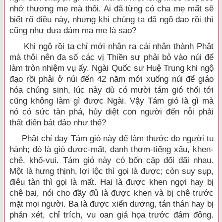
nhớ thương mẹ mà thôi. Ai đã từng có cha mẹ mất sẽ
biết rõ điều này, nhưng khi chúng ta đã ngộ đạo rồi thì
cũng như đưa đám ma mẹ là sao?
Khi ngộ rồi ta chỉ mới nhận ra cái nhân thành Phật
mà thôi nên đa số các vị Thiền sư phải bỏ vào núi để
làm tròn nhiệm vụ ấy. Ngài Quốc sư Huệ Trung khi ngộ
đạo rồi phải ở núi đến 42 năm mới xuống núi để giáo
hóa chúng sinh, lúc này dù có mười tám gió thổi tới
cũng không làm gì được Ngài. Vậy Tám gió là gì mà
nó có sức tàn phá, hủy diệt con người đến nỗi phải
thất điên bát đảo như thế?
Phật chỉ dạy Tám gió này để làm thước đo người tu
hành; đó là gió được-mất, danh thơm-tiếng xấu, khen-
chê, khổ-vui. Tám gió này có bốn cặp đối đãi nhau.
Một là hưng thịnh, lợi lộc thì gọi là được; còn suy sụp,
điêu tàn thì gọi là mất. Hai là được khen ngợi hay bị
chê bai, nói cho đầy đủ là được khen và bị chê trước
mặt mọi người. Ba là được xiển dương, tán thán hay bị
phán xét, chỉ trích, vu oan giá họa trước đám đông.