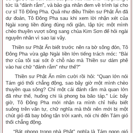
tức là “đánh rắm”, và bảo gia nhân đem về trình lại cho
cư sĩ Tô Đông Pha. Quả như điều Thiền sư Phật Ấn đã
dự đoán, Tô Đông Pha sau khi xem lời nhận xét của
Ngài xong liền đùng đùng nổi giận, lập tức một mình
chèo thuyền vượt sông sang chùa Kim Sơn để hỏi ngài
nguyên nhân vì sao lại vậy.
Thiền sư Phật Ấn biết trước nên ra bờ sông đón, Tô
Đông Pha vừa gặp Ngài liền lớn tiếng trách móc: “Bài
thơ của tôi sai sót ở chỗ nào mà Thiền sư dám phê
vào hai chữ “đánh rắm” như thế?”
Thiền sư Phật Ấn mỉm cười rồi hỏi: “Quan lớn nói
Tám gió thổi chẳng động, sao bây giờ một mình chèo
thuyền qua sông? Chỉ một cái đánh rắm mà quan lớn
đã như thế, huống chi là phong ba bão táp.” Lúc bấy
giờ, Tô Đông Pha mới nhận ra mình chỉ hiểu biết
suông trên văn tự, chữ nghĩa mà thôi nên mới bị một
chút gió đã bay bổng tận trời xanh, nói chi đến Tám gió
thổi chẳng động.
“Bát phong trong nhà Phật” nghĩa là Tám ngọn gió