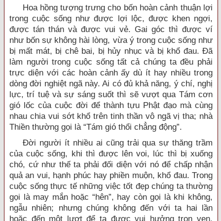
Hoa hồng tượng trưng cho bốn hoàn cảnh thuận lợi
trong cuộc sống như được lợi lộc, được khen ngợi,
được tán thán và được vui vẻ. Gai góc thì được ví
như bốn sự không hài lòng, vừa ý trong cuộc sống như
bị mất mát, bị chê bai, bị hủy nhục và bị khổ đau. Đã
làm người trong cuộc sống tất cả chúng ta đều phải
trực diện với các hoàn cảnh ấy dù ít hay nhiều trong
dòng đời nghiệt ngã này. Ai có đủ khả năng, ý chí, nghị
lực, trí tuệ và sự sáng suốt thì sẽ vượt qua Tám cơn
gió lốc của cuộc đời để thành tựu Phật đạo mà cùng
nhau chia vui sớt khổ trên tinh thần vô ngã vị tha; nhà
Thiền thường gọi là “Tám gió thổi chẳng động”.
Đời người ít nhiều ai cũng trải qua sự thăng trầm
của cuộc sống, khi thì được lên voi, lúc thì bị xuống
chó, cứ như thế ta phải đối diện với nó để chấp nhận
quả an vui, hạnh phúc hay phiền muộn, khổ đau. Trong
cuộc sống thực tế những việc tốt đẹp chúng ta thường
gọi là may mắn hoặc “hên”, hay còn gọi là khi không,
ngẫu nhiên; nhưng chúng không đến với ta hai lần
hoặc đến một lượt để ta được vui hưởng trọn vẹn.