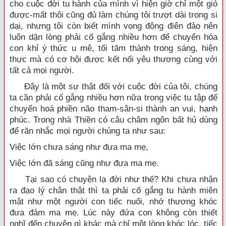
cho cuộc đời tu hành của mình vì hiện giờ chỉ một gió
được-mất thôi cũng đủ làm chúng tôi trượt dài trong si
dại, nhưng tôi còn biết mình vọng động điên đảo nên
luôn dặn lòng phải cố gắng nhiều hơn để chuyển hóa
con khỉ ý thức u mê, tối tăm thành trong sáng, hiện
thực mà có cơ hội được kết nối yêu thương cùng với
tất cả mọi người.
Đây là một sự thật đối với cuộc đời của tôi, chúng
ta cần phải cố gắng nhiều hơn nữa trong việc tu tập để
chuyển hoá phiền não tham-sân-si thành an vui, hạnh
phúc. Trong nhà Thiền có câu châm ngôn bất hủ dùng
để răn nhắc mọi người chúng ta như sau:
Việc lớn chưa sáng như đưa ma mẹ,
Việc lớn đã sáng cũng như đưa ma mẹ.
Tại sao có chuyện lạ đời như thế? Khi chưa nhận
ra đạo lý chân thật thì ta phải cố gắng tu hành miên
mật như một người con tiếc nuối, nhớ thương khóc
đưa đám ma mẹ. Lúc này đứa con không còn thiết
nghĩ đến chuyện gì khác mà chỉ một lòng khóc lóc, tiếc