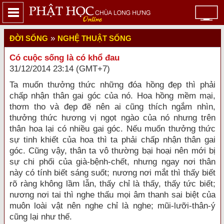
»
ĐỜI SỐNG
NGHỆ THUẬT SỐNG
Có cuộc sống là có khổ đau
31/12/2014 23:14 (GMT+7)
Ta muốn thưởng thức những đóa hồng đẹp thì phải
chấp nhận thân gai góc của nó. Hoa hồng mềm mại,
thơm tho và đẹp đẽ nên ai cũng thích ngắm nhìn,
thưởng thức hương vị ngọt ngào của nó nhưng trên
thân hoa lại có nhiều gai góc. Nếu muốn thưởng thức
sự tinh khiết của hoa thì ta phải chấp nhận thân gai
góc. Cũng vậy, thân ta vô thường bại hoại nên mới bị
sự chi phối của già-bệnh-chết, nhưng ngay nơi thân
này có tính biết sáng suốt; nương nơi mắt thì thấy biết
rõ ràng không lầm lẫn, thấy chỉ là thấy, thấy tức biết;
nương nơi tai thì nghe thấu mọi âm thanh sai biệt của
muôn loài vật nên nghe chỉ là nghe; mũi-lưỡi-thân-ý
cũng lại như thế.