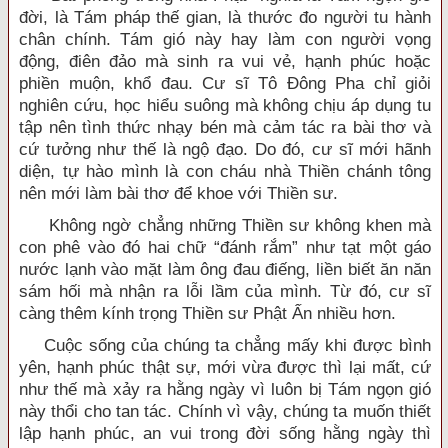
đời, là Tám pháp thế gian, là thước đo người tu hành
chân chính. Tám gió này hay làm con người vọng
động, điên đảo mà sinh ra vui vẻ, hạnh phúc hoặc
phiền muộn, khổ đau. Cư sĩ Tô Đông Pha chỉ giỏi
nghiên cứu, học hiểu suông mà không chịu áp dụng tu
tập nên tình thức nhạy bén mà cảm tác ra bài thơ và
cứ tưởng như thế là ngộ đạo. Do đó, cư sĩ mới hãnh
diện, tự hào mình là con cháu nhà Thiền chánh tông
nên mới làm bài thơ để khoe với Thiền sư.
Không ngờ chẳng những Thiền sư không khen mà
con phê vào đó hai chữ “đánh rắm” như tạt một gáo
nước lạnh vào mặt làm ông đau điếng, liền biết ăn năn
sám hối mà nhận ra lỗi lầm của mình. Từ đó, cư sĩ
càng thêm kính trọng Thiền sư Phật Ấn nhiều hơn.
Cuộc sống của chúng ta chẳng mấy khi được bình
yên, hạnh phúc thật sự, mới vừa được thì lại mất, cứ
như thế mà xảy ra hằng ngày vì luôn bị Tám ngọn gió
này thổi cho tan tác. Chính vì vậy, chúng ta muốn thiết
lập hạnh phúc, an vui trong đời sống hằng ngày thì