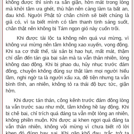
không được thì sinh ra sân giận, hờn mát trong lòng
mà khởi tâm ưa ghét, thù hận nên càng làm ta bất an,
đau khổ. Người Phật tử chân chính sẽ biết chúng là
giả có, vì ta biết mình có tâm thanh tịnh sáng suốt,
chân thật nên không bị Tám ngọn gió này cuốn trôi.
Khi được tài lộc ta không nên quá vui mừng, vì
không vui mừng nên tâm không xao xuyến, vọng động.
Khi sa cơ thất thế, tài sản bị hao hụt, mất mát, thậm
chí dẫn đến tán gia bại sản mà ta vẫn thản nhiên, lòng
không dao động. Khi bị phao du, hủy nhục trước đám
đông, chuyện không đúng sự thật làm mọi người hiểu
lầm, nghi ngờ ta là người xấu xa, đê tiện nhưng ta vẫn
bình tĩnh, an nhiên, không tỏ ra thái độ bực tức, giận
hờn.
Khi được tán thán, công kênh trước đám đông lòng
ta vẫn trước sau như một, tâm không hề lay động. Khi
bị chê bai, chỉ trích quá đáng ta vẫn một lòng an nhiên,
không phiền muộn. Khi được ai khen ngợi quá đáng ta
vẫn thản nhiên, không vội mừng vì chưa biết rõ lời
khen đó đúng hay sai. Khi gặp khổ đau, trắc trở ta