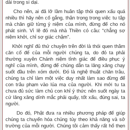
dài trong si dại.
Cho nên, ai đã lỡ lầm huân tập thói quen xấu quá
nhiều thì hãy nên cố gắng, thận trọng trong việc tu tập
mà chăn giữ từng ý niệm của mình, đừng để cho nó
phát sinh. Vì lẽ đó mà nhà Thiền có câu: “chẳng sợ
niệm khởi, chỉ sợ giác chậm”.
Khởi nghĩ đủ thứ chuyện trên đời là thói quen thâm
căn cố đế của mỗi người chúng ta, do đó ta phải
thường xuyên Chánh niệm tỉnh giác để điều phục ý
nghĩ của mình, đừng để chúng dẫn ta lăng xăng chạy
suốt đầu trên xóm dưới. Đó là nghệ thuật chăn trâu,
chúng ta chỉ làm một việc duy nhất làm sao đừng để
con trâu phạm vào lúa mạ của người. Khi mới tu ta
chưa đủ sức làm chủ con khỉ ý thức nên suốt ngày ta
cứ lăng xăng dính mắc phải quấy, tốt xấu, đúng sai, ta
người.
Do đó, Phật đưa ra nhiều phương pháp để giúp
chúng ta chuyển hóa chúng tùy theo khả năng và sở
trường của mỗi người. Chúng tôi cảm thấy rất hổ thẹn