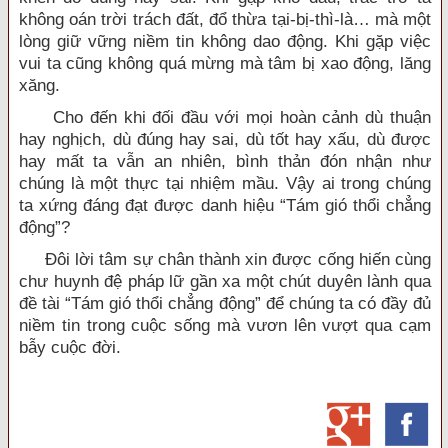
không oán trời trách đất, đổ thừa tại-bị-thì-là… mà một
lòng giữ vững niềm tin không dao động. Khi gặp việc
vui ta cũng không quá mừng mà tâm bị xao động, lăng
xăng.
Cho đến khi đối đầu với mọi hoàn cảnh dù thuận
hay nghịch, dù đúng hay sai, dù tốt hay xấu, dù được
hay mất ta vẫn an nhiên, bình thản đón nhận như
chúng là một thực tại nhiệm mầu. Vậy ai trong chúng
ta xứng đáng đạt được danh hiệu “Tám gió thổi chẳng
động”?
Đôi lời tâm sự chân thành xin được cống hiến cùng
chư huynh đệ pháp lữ gần xa một chút duyên lành qua
đề tài “Tám gió thổi chẳng động” để chúng ta có đầy đủ
niềm tin trong cuộc sống mà vươn lên vượt qua cạm
bẫy cuộc đời.