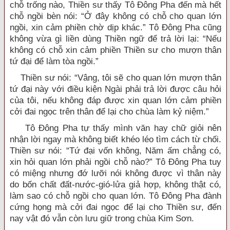
chỗ trống nào, Thiền sư thấy Tô Đông Pha đến mà hết
chỗ ngồi bèn nói: “Ở đây không có chỗ cho quan lớn
ngồi, xin cảm phiền chờ dịp khác.” Tô Đông Pha cũng
không vừa gì liền dùng Thiền ngữ để trả lời lại: “Nếu
không có chỗ xin cảm phiền Thiền sư cho mượn thân
tứ đại để làm tòa ngồi.”
Thiền sư nói: “Vâng, tôi sẽ cho quan lớn mượn thân
tứ đại này với điều kiện Ngài phải trả lời được câu hỏi
của tôi, nếu không đáp được xin quan lớn cảm phiền
cởi đai ngọc trên thân để lại cho chùa làm kỷ niệm.”
Tô Đông Pha tự thấy mình văn hay chữ giỏi nên
nhận lời ngay mà không biết khéo léo tìm cách từ chối.
Thiền sư nói: “Tứ đại vốn không, Năm ấm chẳng có,
xin hỏi quan lớn phải ngồi chỗ nào?” Tô Đông Pha tuy
có miệng nhưng đớ lưỡi nói không được vì thân này
do bốn chất đất-nước-gió-lửa giả hợp, không thật có,
làm sao có chỗ ngồi cho quan lớn. Tô Đông Pha đành
cứng họng mà cởi đai ngọc để lại cho Thiền sư, đến
nay vật đó vẫn còn lưu giữ trong chùa Kim Sơn.