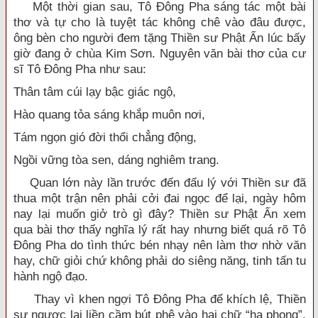
Một thời gian sau, Tô Đông Pha sáng tác một bài
thơ và tự cho là tuyệt tác không chê vào đâu được,
ông bèn cho người đem tặng Thiền sư Phật Ấn lúc bấy
giờ đang ở chùa Kim Sơn. Nguyên văn bài thơ của cư
sĩ Tô Đông Pha như sau:
Thân tâm cúi lạy bậc giác ngộ,
Hào quang tỏa sáng khắp muôn nơi,
Tám ngọn gió đời thổi chẳng động,
Ngồi vững tòa sen, dáng nghiêm trang.
Quan lớn này lần trước đến đấu lý với Thiền sư đã
thua một trận nên phải cởi đai ngọc để lại, ngày hôm
nay lại muốn giở trò gì đây? Thiền sư Phật Ấn xem
qua bài thơ thấy nghĩa lý rất hay nhưng biết quá rõ Tô
Đông Pha do tình thức bén nhạy nên làm thơ nhờ văn
hay, chữ giỏi chứ không phải do siêng năng, tinh tấn tu
hành ngộ đạo.
Thay vì khen ngợi Tô Đông Pha để khích lệ, Thiền
sư ngược lại liền cầm bút phê vào hai chữ “hạ phong”,