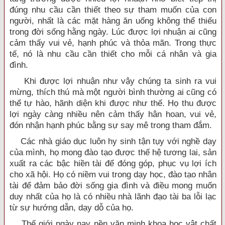
đúng nhu cầu cần thiết theo sự tham muốn của con
người, nhất là các mặt hàng ăn uống không thể thiếu
trong đời sống hằng ngày. Lúc được lợi nhuận ai cũng
cảm thấy vui vẻ, hạnh phúc và thỏa mãn. Trong thực
tế, nó là nhu cầu cần thiết cho mỗi cá nhân và gia
đình.
Khi được lợi nhuận như vậy chúng ta sinh ra vui
mừng, thích thú mà một người bình thường ai cũng có
thể tự hào, hãnh diện khi được như thế. Họ thu được
lợi ngày càng nhiều nên cảm thấy hân hoan, vui vẻ,
đón nhận hạnh phúc bằng sự say mê trong tham đắm.
Các nhà giáo dục luôn hy sinh tận tụy với nghề dạy
của mình, họ mong đào tạo được thế hệ tương lai, sản
xuất ra các bậc hiền tài để đóng góp, phục vụ lợi ích
cho xã hội. Họ có niềm vui trong dạy học, đào tạo nhân
tài để đảm bảo đời sống gia đình và điều mong muốn
duy nhất của họ là có nhiều nhà lãnh đạo tài ba lỗi lạc
từ sự hướng dẫn, dạy dỗ của họ.
Thế giới ngày nay nền văn minh khoa học vật chất