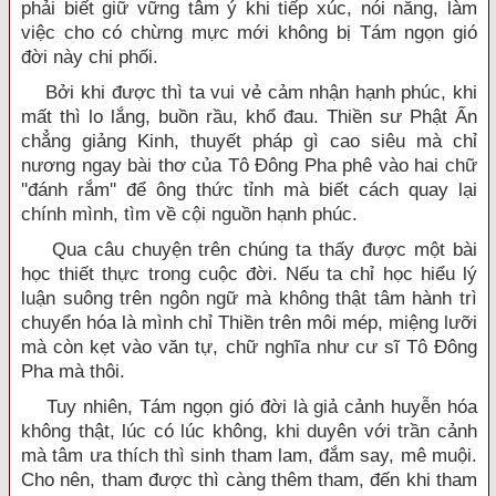
phải biết giữ vững tâm ý khi tiếp xúc, nói năng, làm
việc cho có chừng mực mới không bị Tám ngọn gió
đời này chi phối.
Bởi khi được thì ta vui vẻ cảm nhận hạnh phúc, khi
mất thì lo lắng, buồn rầu, khổ đau. Thiền sư Phật Ấn
chẳng giảng Kinh, thuyết pháp gì cao siêu mà chỉ
nương ngay bài thơ của Tô Đông Pha phê vào hai chữ
''đánh rắm'' để ông thức tỉnh mà biết cách quay lại
chính mình, tìm về cội nguồn hạnh phúc.
Qua câu chuyện trên chúng ta thấy được một bài
học thiết thực trong cuộc đời. Nếu ta chỉ học hiểu lý
luận suông trên ngôn ngữ mà không thật tâm hành trì
chuyển hóa là mình chỉ Thiền trên môi mép, miệng lưỡi
mà còn kẹt vào văn tự, chữ nghĩa như cư sĩ Tô Đông
Pha mà thôi.
Tuy nhiên, Tám ngọn gió đời là giả cảnh huyễn hóa
không thật, lúc có lúc không, khi duyên với trần cảnh
mà tâm ưa thích thì sinh tham lam, đắm say, mê muội.
Cho nên, tham được thì càng thêm tham, đến khi tham