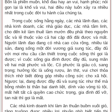
Bốn là phiền muộn, khổ đau hay an vui, hạnh phúc; nói
gọn lại là khổ và vui, hai điều này luôn xảy ra nhiều
nhất trong cuộc đời tu hành của chúng ta.
Trong cuộc sống hằng ngày, các nhà lãnh đạo, các
nhà kinh doanh, các nhà giáo dục, các nhà tâm linh,
cho đến kẻ làm thuê làm mướn đều phải theo nguyên
tắc và lệ thuộc vào cả hai cặp đối đãi được và mất.
Người lãnh đạo đang có nhà cao cửa rộng, nhiều tài
sản, đang sống một đời vương giả sung túc, đầy đủ
với mọi nhu cầu cần thiết trong cuộc sống thì gọi là
được; vì cuộc sống gia đình được đầy đủ, sung mãn
về hai mặt phước và lộc. Có phước là giàu có, sang
trọng; hưởng lộc là uống rượu, ăn thịt, vui chơi thỏa
thích nhờ biết đóng góp nhiều công sức cho xã hội.
Ngược lại, đang được đầy đủ và sung túc như thế mà
bỗng nhiên bị thân bại danh liệt, dính vào vòng tù tội,
mất hết tất cả quyền cao chức trọng, gia đình đổ vỡ,
tan nát thì gọi là mất.
Các nhà kinh doanh khi làm ăn thuận buồm xuôi gió,
tăng trưởng được nhiều lợi nhuận nhờ biết tiếp thị