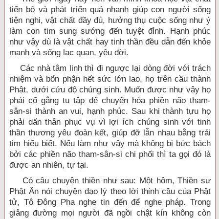
tiến bộ và phát triển quá nhanh giúp con người sống
tiện nghi, vật chất đầy đủ, hưởng thụ cuộc sống như ý
làm con tim sung sướng đến tuyệt đỉnh. Hạnh phúc
như vậy dù là vật chất hay tinh thần đều dẫn đến khỏe
mạnh và sống lạc quan, yêu đời.
Các nhà tâm linh thì đi ngược lại dòng đời với trách
nhiệm và bổn phận hết sức lớn lao, họ trên cầu thành
Phật, dưới cứu độ chúng sinh. Muốn được như vậy họ
phải cố gắng tu tập để chuyển hóa phiền não tham-
sân-si thành an vui, hạnh phúc. Sau khi thành tựu họ
phải dấn thân phục vụ vì lợi ích chúng sinh với tinh
thần thương yêu đoàn kết, giúp đỡ lẫn nhau bằng trái
tim hiểu biết. Nếu làm như vậy mà không bị bức bách
bởi các phiền não tham-sân-si chi phối thì ta gọi đó là
được an nhiên, tự tại.
Có câu chuyện thiền như sau: Một hôm, Thiền sư
Phật Ấn nói chuyện đạo lý theo lời thỉnh cầu của Phật
tử, Tô Đông Pha nghe tin đến để nghe pháp. Trong
giảng đường mọi người đã ngồi chật kín không còn