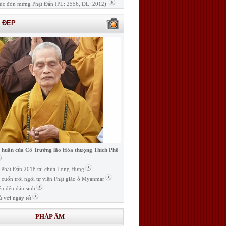
úc đón mừng Phật Đản (PL: 2556, DL: 2012)
H ĐẸP
i huấn của Cố Trưởng lão Hòa thượng Thích Phổ
ễ Phật Đản 2018 tại chùa Long Hưng
t cuốn trôi ngôi tự viện Phật giáo ở Myanmar
ện đến đản sinh
ử với ngày tết
PHÁP ÂM