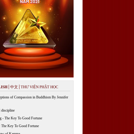
ISH
中文
THƯ VIỆN PHẬT HỌC
ptions of Compassion in Buddhism By Jennifer
 discipline
g - The Key To Good Fortune
: The Key To Good Fortune
Law of Kamma