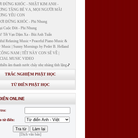
I ĐỪNG KHÓC - NHẬT KIM ANH -
NG TẶNG BÉ V.A, MỌI NGƯỜI MÃI
ƠNG YÊU CON
ƠI ĐỪNG KHÓC - Phi Nhung
ụi Cuộc Đời - Phi Nhung
! Tết Vạn Dặm Xa - Bùi Anh Tuấn
iful Relaxing Music • Peaceful Piano Music &
r Music | Sunny Mornings by Peder B. Helland
CÔNG NAM | TẾT NÀY CON SẼ VỀ |
CIAL MUSIC VIDEO
thiền âm thanh nước chảy nhẹ nhàng tĩnh lặng🎵
thiền lặng tâm
TRẮC NGHIỆM PHẬT HỌC
ĐÁP VÀ BẾ GIẢNG LỚP "GIẢNG GIẢI
H BẢN NGUYỆN CÔNG ĐỨC DƯỢC SƯ
TỪ ĐIỂN PHẬT HỌC
 LY QUANG NHƯ LAI"
G GIẢI KINH DƯỢC SƯ - BÀI 14/ GIẢNG
ĐIỂN ONLINE
I KINH BẢN NGUYỆN CÔNG ĐỨC DƯỢC
LƯU LY QUANG NHƯ LAI
tra:
G GIẢI KINH DƯỢC SƯ
o từ điển:
[Dịch văn bản]