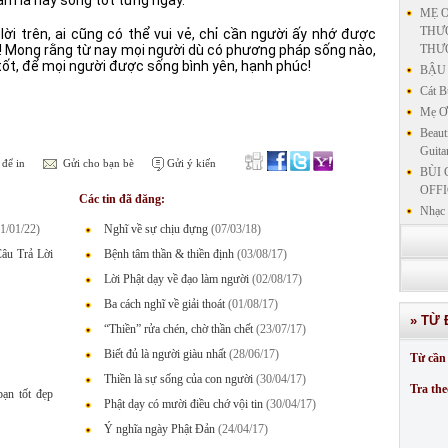
MẸ Ơ
THƯƠ
ời trên, ai cũng có thể vui vẻ, chỉ cần người ấy nhớ được
úc! Mong rằng từ nay mọi người dù có phương pháp sống nào,
THƯ
tốt, để mọi người được sống bình yên, hạnh phúc!
BẬU 
Cát B
Mẹ Ơi
Beaut
Guita
để in
Gửi cho bạn bè
Gửi ý kiến
BÙI 
OFFI
Các tin đã đăng:
Nhạc 
1/01/22)
Nghĩ về sự chịu đựng
(07/03/18)
Nhạc 
VẤN 
âu Trả Lời
Bệnh tâm thần & thiền định
(03/08/17)
KIN
Lời Phật dạy về đạo làm người
(02/08/17)
LƯU
Ba cách nghĩ về giải thoát
(01/08/17)
GIẢN
» TỪ 
GIẢ
“Thiền” rửa chén, chờ thần chết
(23/07/17)
SƯ 
Biết đủ là người giàu nhất
(28/06/17)
Từ cần 
GIẢN
Thiền là sự sống của con người
(30/04/17)
Tra the
ạn tốt đẹp
Phật dạy có mười điều chớ vội tin
(30/04/17)
Ý nghĩa ngày Phật Đản
(24/04/17)