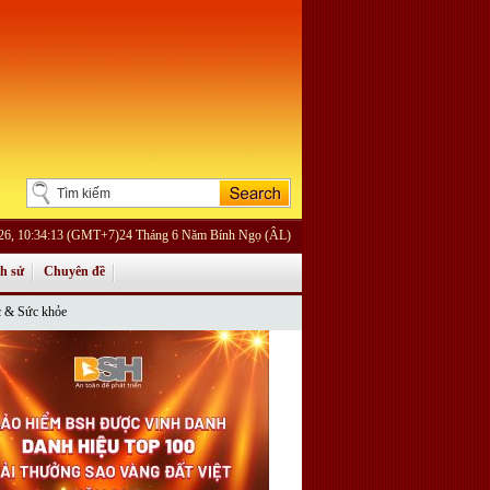
26, 10:34:13 (GMT+7)24 Tháng 6 Năm Bính Ngọ (ÂL)
ch sử
Chuyên đề
 & Sức khỏe