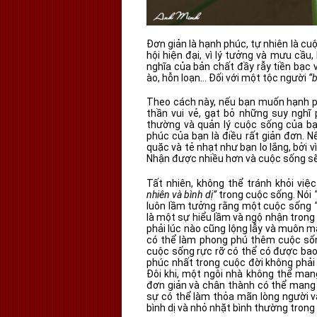
Đơn giản là hạnh phúc, tự nhiên là cu
hội hiện đại, vì lý tưởng và mưu cầ
nghĩa của bản chất đầy rẫy tiền bạc v
ào, hỗn loạn… Đối với một tộc người
“
Theo cách này, nếu bạn muốn hạnh phú
thần vui vẻ, gạt bỏ những suy nghĩ
thường và quản lý cuộc sống của bạ
phúc của bạn là điều rất giản đơn. 
quặc và tẻ nhạt như bạn lo lắng, bởi 
Nhận được nhiều hơn và cuộc sống sẽ
Tất nhiên, không thể tránh khỏi vi
nhiên và bình dị”
trong cuộc sống. Nói
luôn lầm tưởng rằng một cuộc sống
là một sự hiểu lầm và ngộ nhận trong
phải lúc nào cũng lộng lẫy và muôn m
có thể làm phong phú thêm cuộc sốn
cuộc sống rực rỡ có thể có được bao 
phúc nhất trong cuộc đời không phải 
Đôi khi, một ngôi nhà không thể man
đơn giản và chân thành có thể mang l
sự có thể làm thỏa mãn lòng người v
bình dị và nhỏ nhặt bình thường trong