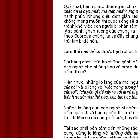
Quả thật, hạnh phúc thường ẩn chứa t
chắc đã là đẹp nhất, mà đẹp nhất cũng ph
hạnh phúc. Nhưng điều đơn giản luôn
không mong muốn thì cuộc sống sẽ trở
tránh khỏi việc con người bị phân tâ
lý so sánh, ghen tuông của chúng ta
theo đuổi của chúng ta và đẩy chúng
trái tim bị đè nén.
Làm thế nào để có được hạnh phúc tr
Chỉ bằng cách trút bỏ những gánh nặn
con người nhẹ nhàng hơn và bước đi vu
sống thực?
Hiện thực, những lo lắng của mọi ng
của họ”
và lo lắng về
“việc trong tương la
của tôi”; “chuyện gì đã xảy ra với ai và ai 
thành người như thế nào, tiếp tục học tập
Những lo lắng của con người vì những
sống giản dị và hạnh phúc thì trước
trôi đi. Mọi sự cố gắng hết sức; hãy đ
Tại sao phải bận tâm đến những rắc 
cùng, đừng lo lắng về
“những điều tươ
tương lai, tất cả những gì bạn có thể 