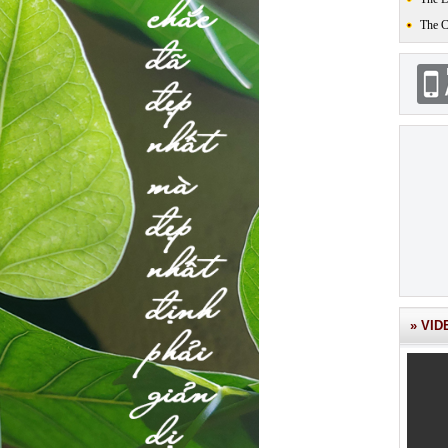
The 
» VID