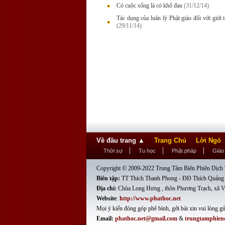
Có cuộc sống là có khổ đau
(31/12/14)
Tác dụng của luân lý Phật giáo đối với giới 
(29/11/14)
Về đầu trang
▲
Trang Chủ
Lời Ngỏ
Thời sự
Tu học
Phật pháp
Giáo
Copyright © 2009-2022 Trung Tâm Biên Phiên Dịch T
Biên tập:
TT Thích Thanh Phong - ĐĐ Thích Quảng
Địa chỉ:
Chùa Long Hưng , thôn Phương Trạch, xã V
Website
:
http://www.phathoc.net
Mọi ý kiến đóng góp phê bình, gởi bài xin vui lòng gử
Email:
phathoc.net@gmail.com
&
trungtamphien