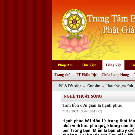
Pháp Âm
Thư Viện
Tiếng Việt
En
Trang chủ
TT Phiên Dịch - Chùa Long Hưng
PG & Đời sống
Giáo dục
Hôn nhân gia đình
NGHỆ THUẬT SỐNG
Tâm hồn đơn giản là hạnh phúc
31/12/2021 09:44 (GMT+7)
Hạnh phúc bắt đầu từ trạng thái tâ
phải vinh hoa phú quý, không cần lộ
bên trong bạn. Miễn là bạn chú ý đến