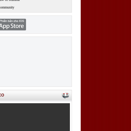
Community
EO