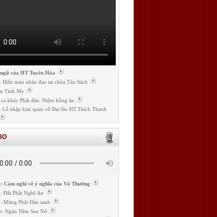
 ngữ của HT Tuyên Hóa
: Hiến máu nhân đạo tại chùa Tảo Sách
n Tình Mẹ
 ca khúc Phật đản: Niệm hồng ân
: Lễ nhập kim quan cố Đại lão HT.Thích Thanh
IO
: Cảm nghĩ về ý nghĩa của Vô Thường
: Đất Phật Nghệ An
: Mừng Phật Đản sanh
m: Ngàn Năm Sen Nở