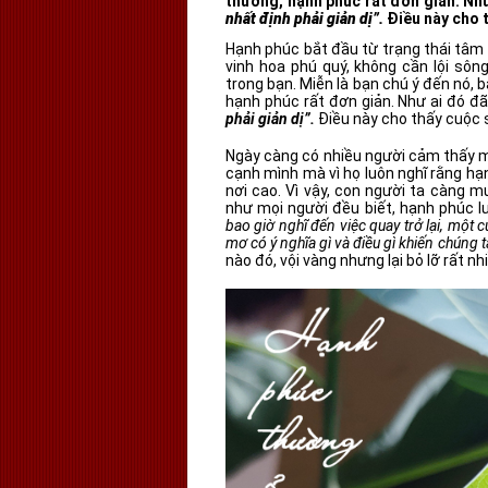
thường, hạnh phúc rất đơn giản. Nh
nhất định phải giản dị”.
Điều này cho 
Hạnh phúc bắt đầu từ trạng thái tâm 
vinh hoa phú quý, không cần lội sôn
trong bạn. Miễn là bạn chú ý đến nó, b
hạnh phúc rất đơn giản. Như ai đó đã
phải giản dị”.
Điều này cho thấy cuộc s
Ngày càng có nhiều người cảm thấy m
cạnh mình mà vì họ luôn nghĩ rằng hạ
nơi cao. Vì vậy, con người ta càng 
như mọi người đều biết, hạnh phúc l
bao giờ nghĩ đến việc quay trở lại, một cu
mơ có ý nghĩa gì và điều gì khiến chúng t
nào đó, vội vàng nhưng lại bỏ lỡ rất nh