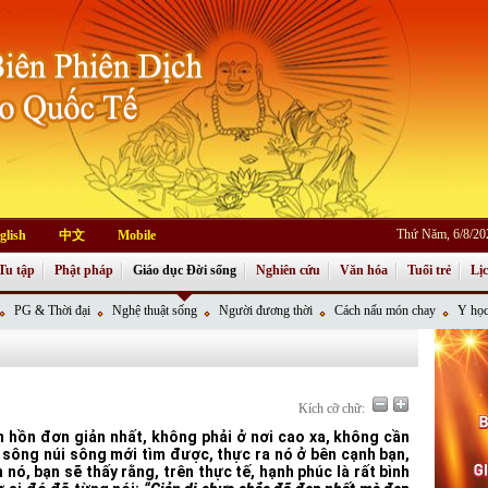
Thứ Năm, 6/8/20
glish
中文
Mobile
Tu tập
Phật pháp
Giáo dục Đời sống
Nghiên cứu
Văn hóa
Tuổi trẻ
Lị
PG & Thời đại
Nghệ thuật sống
Người đương thời
Cách nấu món chay
Y học
Kích cỡ chữ:
m hồn đơn giản nhất, không phải ở nơi cao xa, không cần
i sông núi sông mới tìm được, thực ra nó ở bên cạnh bạn,
 nó, bạn sẽ thấy rằng, trên thực tế, hạnh phúc là rất bình