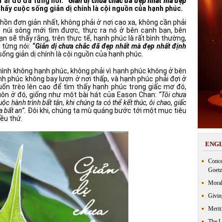
ư ai đó đã từng nói:
“Giản dị chưa chắc đã đẹp nhất mà đẹp
thấy cuộc sống giản dị chính là cội nguồn của hạnh phúc.
hồn đơn giản nhất, không phải ở nơi cao xa, không cần phải
g núi sông mới tìm được, thực ra nó ở bên cạnh bạn, bên
ạn sẽ thấy rằng, trên thực tế, hạnh phúc là rất bình thường,
 từng nói:
“Giản dị chưa chắc đã đẹp nhất mà đẹp nhất định
ống giản dị chính là cội nguồn của hạnh phúc.
ình không hạnh phúc, không phải vì hạnh phúc không ở bên
nh phúc không bay lượn ở nơi thấp, và hạnh phúc phải đợi ở
muốn trèo lên cao để tìm thấy hạnh phúc trong giấc mơ đó,
uôn ở đó, giống như một bài hát của Eason Chan:
“Tôi chưa
ộc hành trình bất tận, khi chúng ta có thể kết thúc, ôi chao, giấc
a bất an”.
Đôi khi, chúng ta mù quáng bước tới một mục tiêu
iều thứ.
ENGL
Conce
Goetz
Moral
Givin
Merit
The 