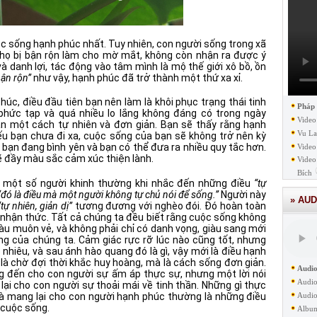
ộc sống hạnh phúc nhất. Tuy nhiên, con người sống trong xã
u, họ bị bận rộn làm cho mờ mắt, không còn nhận ra được ý
à danh lợi, tác động vào tâm mình là mộ thế giới xô bồ, ồn
bận rộn”
như vậy, hạnh phúc đã trở thành một thứ xa xỉ.
c, điều đầu tiên bạn nên làm là khôi phục trạng thái tinh
Pháp
 phức tạp và quá nhiều lo lắng không đáng có trong ngày
Video
n một cách tự nhiên và đơn giản. Bạn sẽ thấy rằng hạnh
Vu La
Nếu bạn chưa đi xa, cuộc sống của bạn sẽ không trở nên kỳ
vì bạn đang bình yên và bạn có thể đưa ra nhiều quy tắc hơn.
Video
 đầy màu sắc cảm xúc thiện lành.
Video
Bích
ệc một số người khinh thường khi nhắc đến những điều
“tự
“đó là điều mà một người không tự chủ nói để sống.”
Người này
» AUD
“tự nhiên, giản dị”
tương đương với nghèo đói. Đó hoàn toàn
 nhận thức. Tất cả chúng ta đều biết rằng cuộc sống không
àu muôn vẻ, và không phải chỉ có danh vọng, giàu sang mới
g của chúng ta. Cảm giác rực rỡ lúc nào cũng tốt, nhưng
nhiêu, và sau ánh hào quang đó là gì, vậy mới là điều hạnh
là chờ đợi thời khắc huy hoàng, mà là cách sống đơn giản.
Audio
g đến cho con người sự ấm áp thực sự, nhưng một lời nói
Audio
ại cho con người sự thoải mái về tinh thần. Những gì thực
à mang lại cho con người hạnh phúc thường là những điều
Audio
 cuộc sống.
Albu