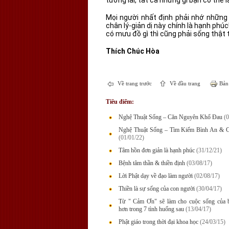
Mọi người nhất định phải nhớ những l
chân lý-giản dị này chính là hạnh ph
có mưu đồ gì thì cũng phải sống thật 
Thích Chúc Hòa
Về trang trước
Về đầu trang
Bản 
Tiêu điểm:
Nghệ Thuật Sống – Căn Nguyên Khổ Đau
(0
Nghệ Thuật Sống – Tìm Kiếm Bình An & C
(01/01/22)
Tâm hồn đơn giản là hạnh phúc
(31/12/21)
Bệnh tâm thần & thiền định
(03/08/17)
Lời Phật dạy về đạo làm người
(02/08/17)
Thiền là sự sống của con người
(30/04/17)
Từ " Cảm Ơn" sẽ làm cho cuộc sống của b
hơn trong 7 tình huống sau
(13/04/17)
Phật giáo trong thời đại khoa học
(24/03/15)