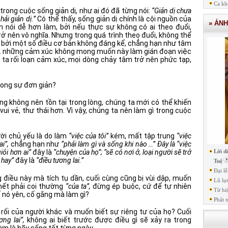
Ca kh
rong cuộc sống giản dị, như ai đó đã từng nói:
“Giản dị chưa
ải giản dị.”
Có thể thấy, sống giản dị chính là cội nguồn của
» ẢN
 nói dễ hơn làm, bởi nếu thực sự không có ai theo đuổi,
 nên vô nghĩa. Nhưng trong quá trình theo đuổi, không thể
m bởi một số điều cơ bản không đáng kể, chẳng hạn như tâm
 … những cảm xúc không mong muốn này làm gián đoạn việc
 ta rối loạn cảm xúc, mọi dòng chảy tâm trở nên phức tạp,
ong sự đơn giản?
g không nên tồn tại trong lòng, chúng ta mới có thể khiến
i vẻ, thư thái hơn. Vì vậy, chúng ta nên làm gì trong cuộc
ười chủ yếu là do làm
“việc của tôi”
kém, mất tập trung
“việc
i”,
chẳng hạn như
“phải làm gì và sống khi nào …” Đây là “việc
Lời d
giỏi hơn ai”
đây là
“chuyện của họ”; “sẽ có nơi ở, loại người sẽ trở
 hay”
đây là
“điều tương lai.”
Tuệ
Đại l
 điều này mà tích tụ dần, cuối cùng cũng bị vùi dập, muốn
Lũ lụ
 hết phải coi thường
“của ta”,
đừng ép buộc, cứ để tự nhiên
Từ hi
ể nó yên, cố gắng mà làm gì?
Phât t
rối của người khác và muốn biết sự riêng tư của họ? Cuối
ng lai”,
không ai biết trước được điều gì sẽ xảy ra trong
làm là hãy sống tốt từng ngày.