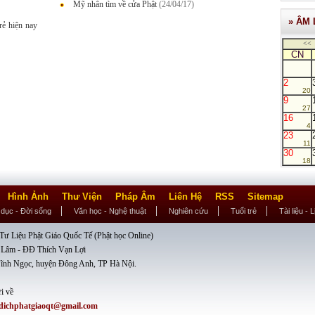
Mỹ nhân tìm về cửa Phật
(24/04/17)
» ÂM 
trẻ hiện nay
<<
CN
2
20
9
27
16
4
23
11
30
18
Hình Ảnh
Thư Viện
Pháp Âm
Liên Hệ
RSS
Sitemap
 dục - Đời sống
Văn học - Nghệ thuật
Nghiên cứu
Tuổi trẻ
Tài liệu - 
ư Liệu Phật Giáo Quốc Tế (Phật học Online)
 Lâm - ĐĐ Thích Vạn Lợi
ĩnh Ngọc, huyện Đông Anh, TP Hà Nội.
i về
dichphatgiaoqt@gmail.com