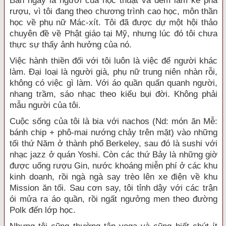
Ban ngày là người của học thuật và đêm làm kẻ pha
rượu, vì tôi đang theo chương trình cao học, môn thần
học về phụ nữ Mác-xít. Tôi đã được dự một hội thảo
chuyên đề về Phật giáo tại Mỹ, nhưng lúc đó tôi chưa
thực sự thấy ảnh hưởng của nó.
Việc hành thiền đối với tôi luôn là việc để người khác
làm. Đại loại là người già, phụ nữ trung niên nhàn rỗi,
không có việc gì làm. Với áo quần quấn quanh người,
nhang trầm, sáo nhạc theo kiểu bụi đời. Không phải
mẫu người của tôi.
Cuộc sống của tôi là bia với nachos (Nd: món ăn Mễ:
bánh chip + phô-mai nướng chảy trên mặt) vào những
tối thứ Năm ở thành phố Berkeley, sau đó là sushi với
nhạc jazz ở quán Yoshi. Còn các thứ Bảy là những giờ
được uống rượu Gin, nước khoáng miễn phí ở các khu
kinh doanh, rồi ngà ngà say trèo lên xe điện về khu
Mission ăn tối. Sau cơn say, tôi tỉnh dậy với các trận
ói mửa ra áo quần, rồi ngất ngưởng men theo đường
Polk đến lớp học.