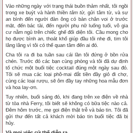
Vào những ngày với trạng thái buồn thảm nhất, tôi ngồi
trong xe buýt và hành thiền
tâm từ,
gửi tâm từ, và sự
an bình đến người đàn ông có bàn chân voi ở trước
mặt, đến bác tài, đến người phụ nữ luống tuổi, vô gia
cư nằm ngủ trên chiếc ghế đối diện tôi. Cầu mong cho
họ được bình an, thoát khổ giúp đầu tôi nhẹ đi, tim tôi
lâng lâng vì tôi có thể quan tâm đến ai đó.
Cha tôi ra đi ba tuần sau cái lần tôi đứng ở bồn rửa
chén. Trước đó các bạn cùng phòng và tôi đã dự định
tổ chức một buổi tiệc cocktail đúng một ngày sau đó.
Tôi sẽ mua các loại phô-mai đắt tiền đầy giỏ đi chợ,
cùng các loại rượu, sẽ ôm đầy tay những hoa mẫu đơn
và hoa lay-ơn.
Tuy nhiên, buổi sáng đó, khi đang trên xe điện về nhà
từ tòa nhà Ferry, tôi biết sẽ không có bữa tiệc nào cả.
Đêm hôm trước, mẹ gọi điện thật trễ và báo tin. Tôi đã
gửi thư đến tất cả khách mời báo tin buổi tiệc đã bị
hủy.
Và mọi việc cứ thế diễn ra