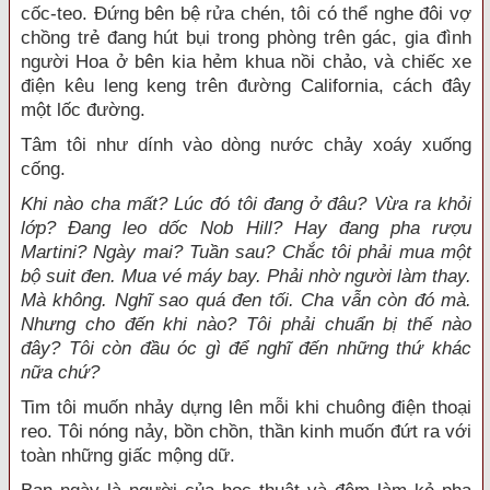
cốc-teo. Đứng bên bệ rửa chén, tôi có thể nghe đôi vợ
chồng trẻ đang hút bụi trong phòng trên gác, gia đình
người Hoa ở bên kia hẻm khua nồi chảo, và chiếc xe
điện kêu leng keng trên đường California, cách đây
một lốc đường.
Tâm tôi như dính vào dòng nước chảy xoáy xuống
cống.
Khi nào cha mất? Lúc đó tôi đang ở đâu? Vừa ra khỏi
lớp? Đang leo dốc Nob Hill? Hay đang pha rượu
Martini? Ngày mai? Tuần sau? Chắc tôi phải mua một
bộ suit đen. Mua vé máy bay. Phải nhờ người làm thay.
Mà không. Nghĩ sao quá đen tối. Cha vẫn còn đó mà.
Nhưng cho đến khi nào? Tôi phải chuẩn bị thế nào
đây? Tôi còn đầu óc gì để nghĩ đến những thứ khác
nữa chứ?
Tim tôi muốn nhảy dựng lên mỗi khi chuông điện thoại
reo. Tôi nóng nảy, bồn chồn, thần kinh muốn đứt ra với
toàn những giấc mộng dữ.