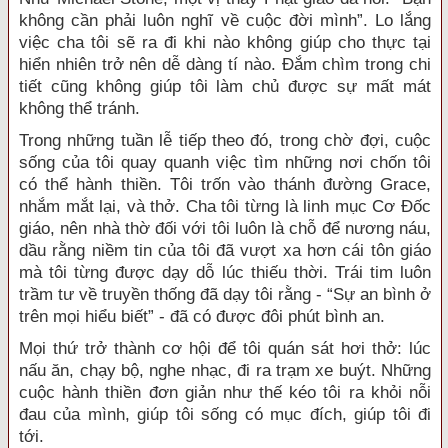
không cần phải luôn nghĩ về cuộc đời mình”. Lo lắng
việc cha tôi sẽ ra đi khi nào không giúp cho thực tại
hiển nhiên trở nên dễ dàng tí nào. Đắm chìm trong chi
tiết cũng không giúp tôi làm chủ được sự mất mát
không thể tránh.
Trong những tuần lễ tiếp theo đó, trong chờ đợi, cuộc
sống của tôi quay quanh việc tìm những nơi chốn tôi
có thể hành thiền. Tôi trốn vào thánh đường Grace,
nhắm mắt lại, và thở. Cha tôi từng là linh mục Cơ Đốc
giáo, nên nhà thờ đối với tôi luôn là chỗ để nương náu,
dầu rằng niềm tin của tôi đã vượt xa hơn cái tôn giáo
mà tôi từng được dạy dỗ lúc thiếu thời. Trái tim luôn
trầm tư về truyền thống đã dạy tôi rằng - “Sự an bình ở
trên mọi hiểu biết” - đã có được đôi phút bình an.
Mọi thứ trở thành cơ hội để tôi quán sát hơi thở: lúc
nấu ăn, chạy bộ, nghe nhạc, đi ra trạm xe buýt. Những
cuộc hành thiền đơn giản như thế kéo tôi ra khỏi nỗi
đau của mình, giúp tôi sống có mục đích, giúp tôi đi
tới.