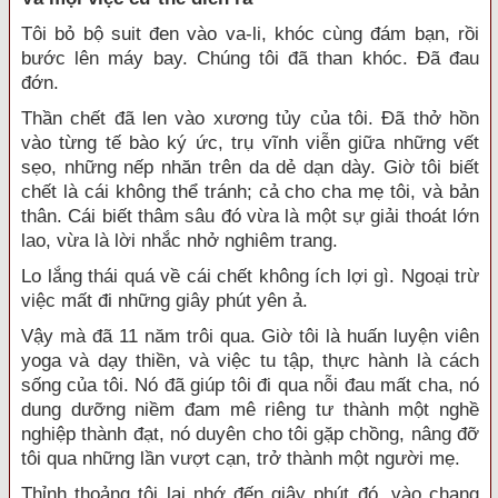
Tôi bỏ bộ suit đen vào va-li, khóc cùng đám bạn, rồi
bước lên máy bay. Chúng tôi đã than khóc. Đã đau
đớn.
Thần chết đã len vào xương tủy của tôi. Đã thở hồn
vào từng tế bào ký ức, trụ vĩnh viễn giữa những vết
sẹo, những nếp nhăn trên da dẻ dạn dày. Giờ tôi biết
chết là cái không thể tránh; cả cho cha mẹ tôi, và bản
thân. Cái biết thâm sâu đó vừa là một sự giải thoát lớn
lao, vừa là lời nhắc nhở nghiêm trang.
Lo lắng thái quá về cái chết không ích lợi gì. Ngoại trừ
việc mất đi những giây phút yên ả.
Vậy mà đã 11 năm trôi qua. Giờ tôi là huấn luyện viên
yoga và dạy thiền, và việc tu tập, thực hành là cách
sống của tôi. Nó đã giúp tôi đi qua nỗi đau mất cha, nó
dung dưỡng niềm đam mê riêng tư thành một nghề
nghiệp thành đạt, nó duyên cho tôi gặp chồng, nâng đỡ
tôi qua những lần vượt cạn, trở thành một người mẹ.
Thỉnh thoảng tôi lại nhớ đến giây phút đó, vào chạng