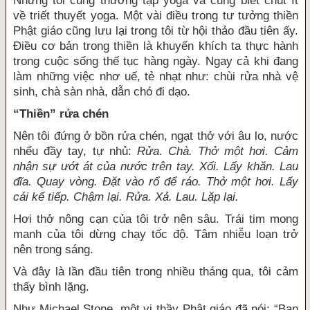
Nhưng tôi cũng thường tập yoga và cũng biết chút ít
về triết thuyết yoga. Một vài điều trong tư tưởng thiền
Phật giáo cũng lưu lại trong tôi từ hội thảo đầu tiên ấy.
Điều cơ bản trong thiền là khuyến khích ta thực hành
trong cuộc sống thế tục hàng ngày. Ngay cả khi đang
làm những việc nhơ uế, tẻ nhạt như: chùi rửa nhà vệ
sinh, chà sàn nhà, dẫn chó đi dạo.
“Thiền” rửa chén
Nên tôi đứng ở bồn rửa chén, ngạt thở với âu lo, nước
nhểu đầy tay, tự nhủ:
Rửa. Chà. Thở một hơi. Cảm
nhận sự ướt át của nước trên tay. Xối. Lấy khăn. Lau
đĩa. Quay vòng. Đặt vào rổ để ráo. Thở một hơi. Lấy
cái kế tiếp. Chậm lại. Rửa. Xả. Lau. Lặp lại.
Hơi thở nông cạn của tôi trở nên sâu. Trái tim mong
manh của tôi dừng chạy tốc độ. Tâm nhiễu loạn trở
nên trong sáng.
Và đây là lần đầu tiên trong nhiều tháng qua, tôi cảm
thấy bình lặng.
Như Michael Stone, một vị thầy Phật giáo đã nói: “Bạn