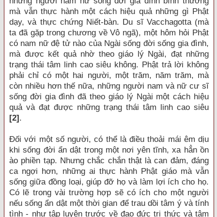
những người nam nữ sống đời gia đình bình thường
mà vẫn thực hành một cách hiệu quả những gì Phật
dạy, và thực chứng Niết-bàn. Du sĩ Vacchagotta (mà
ta đã gặp trong chương về Vô ngã), một hôm hỏi Phật
có nam nữ đệ tử nào của Ngài sống đời sống gia đình,
mà được kết quả nhờ theo giáo lý Ngài, đạt những
trạng thái tâm linh cao siêu không. Phật trả lời không
phải chỉ có một hai người, một trăm, năm trăm, mà
còn nhiều hơn thế nữa, những người nam và nữ cư sĩ
sống đời gia đình đã theo giáo lý Ngài một cách hiệu
quả và đạt được những trạng thái tâm linh cao siêu
[2]
.
Ðối với một số người, có thể là điều thoải mái êm dịu
khi sống đời ẩn dật trong một nơi yên tĩnh, xa hẳn ồn
ào phiền tạp. Nhưng chắc chắn thật là can đảm, đáng
ca ngợi hơn, những ai thực hành Phật giáo mà vẫn
sống giữa đồng loại, giúp đỡ họ và làm lợi ích cho họ.
Có lẽ trong vài trường hợp sẽ có ích cho một người
nếu sống ẩn dật một thời gian để trau dồi tâm ý và tính
tình - như tập luyện trước về đạo đức tri thức và tâm