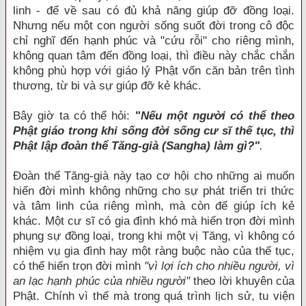
linh - để về sau có đủ khả năng giúp đỡ đồng loại.
Nhưng nếu một con người sống suốt đời trong cô độc
chỉ nghĩ đến hạnh phúc và "cứu rỗi" cho riêng mình,
không quan tâm đến đồng loại, thì điều này chắc chắn
không phù hợp với giáo lý Phật vốn căn bản trên tình
thương, từ bi và sự giúp đỡ kẻ khác.
Bây giờ ta có thể hỏi:
"
Nếu một người có thể theo
Phật giáo trong khi sống đời sống cư sĩ thế tục, thì
Phật lập đoàn thể Tăng-già (Sangha) làm gì?"
.
Ðoàn thể Tăng-già này tạo cơ hội cho những ai muốn
hiến đời mình không những cho sự phát triển tri thức
và tâm linh của riêng mình, mà còn để giúp ích kẻ
khác. Một cư sĩ có gia đình khó mà hiến trọn đời mình
phụng sự đồng loại, trong khi một vị Tăng, vì không có
nhiệm vụ gia đình hay một ràng buộc nào của thế tục,
có thể hiến trọn đời mình
"vì lợi ích cho nhiều người, vì
an lạc hạnh phúc của nhiều người"
theo lời khuyên của
Phật. Chính vì thế mà trong quá trình lịch sử, tu viện