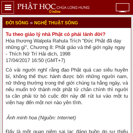
»
ĐỜI SỐNG
NGHỆ THUẬT SỐNG
Tu theo giáo lý nhà Phật có phải lánh đời?
Hòa thượng Walpola Rahula Trích "Đức Phật đã dạy
những gì", Chương 8: Phật giáo và thế giới ngày ngay
- Thích Nữ Trí Hải dịch, 1998
17/04/2017 16:50 (GMT+7)
Có vài người nghĩ rằng đạo Phật quá cao siêu huyền
bí, không thể thực hành được bởi những người nam,
nữ thông thường trong thế giới chúng ta hằng ngày, và
nếu muốn trở thành một phật tử chân chính thì người
ta cần phải từ bỏ cuộc đời này để rút lui vào một tu
viện hay đến một nơi nào yên tĩnh.
Ảnh minh họa (Nguồn: Internet)
Ðấy là một quan niệm sai lạc đáng buồn do sự thiếu