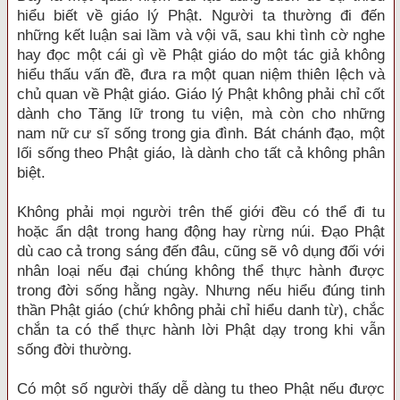
hiểu biết về giáo lý Phật. Người ta thường đi đến
những kết luận sai lầm và vội vã, sau khi tình cờ nghe
hay đọc một cái gì về Phật giáo do một tác giả không
hiểu thấu vấn đề, đưa ra một quan niệm thiên lệch và
chủ quan về Phật giáo. Giáo lý Phật không phải chỉ cốt
dành cho Tăng lữ trong tu viện, mà còn cho những
nam nữ cư sĩ sống trong gia đình. Bát chánh đạo, một
lối sống theo Phật giáo, là dành cho tất cả không phân
biệt.
Không phải mọi người trên thế giới đều có thể đi tu
hoặc ẩn dật trong hang động hay rừng núi. Ðạo Phật
dù cao cả trong sáng đến đâu, cũng sẽ vô dụng đối với
nhân loại nếu đại chúng không thể thực hành được
trong đời sống hằng ngày. Nhưng nếu hiểu đúng tinh
thần Phật giáo (chứ không phải chỉ hiểu danh từ), chắc
chắn ta có thể thực hành lời Phật dạy trong khi vẫn
sống đời thường.
Có một số người thấy dễ dàng tu theo Phật nếu được