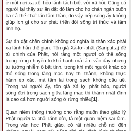
ở một nơi xa xôi hẻo lánh tách biệt với xã hội. Cũng có
người lại thấy sự ẩn dật đó làm cho họ chán ngán buồn
bã cả thể chất lẫn tâm thần, do vậy nếp sống ấy không
giúp ích gì cho sự phát triển đời sống tri thức và tâm
linh họ.
Sự ẩn dật chân chính không có nghĩa là thân xác phải
xa lánh hẳn thế gian. Tôn giả Xá-lợi-phất (Sariputta) đệ
tử chính của Phật, nói rằng một người có thể sống
trong rừng chuyên tu khổ hạnh mà tâm vẫn đầy những
tư tưởng nhiễm ô bất tịnh, trong khi một người khác có
thể sống trong làng mạc hay thị thành, không thực
hành ép xác, mà tâm lại trong sạch không cấu uế.
Trong hai người ấy, tôn giả Xá lợi phất bảo, người
sống đời trong sạch giữa làng mạc thị thành nhất định
là cao cả hơn người sống ở rừng nhiều
[1]
.
Quan niệm thông thường cho rằng muốn theo giáo lý
Phật người ta phải lánh đời, là một quan niệm sai lầm.
Trong văn học Phật giáo, có rất nhiều chỗ nói đến