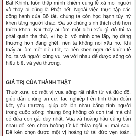
Bất Khinh, luôn thấp mình khiêm cung lễ xá mọi người
và thấy ai cũng là Phật hết. Ngoài việc thực tập các
công hạnh của Bồ tát, chúng ta còn học hạnh tùy hỷ
khen tặng người khác. Đa số chúng sinh thích chê hơn
thích khen. Khi thấy ai làm một điều xấu gì đó thì ta
phải quán tha thứ, vì họ bị vô minh che lấp, họ đáng
thương hơn đang ghét, nên ta không nói xấu họ. Khi
thấy ai làm một điều tốt, ta nên khen ngợi để khích lệ
họ, ta và người cùng vui vẻ với nhau để được sống có
hiểu biết và yêu thương.
GIÁ TRỊ CỦA THÀNH THẬT
Thuở xưa, có một vị vua sống rất nhân từ và đức độ,
giúp dân chúng an cư, lạc nghiệp trên tinh thần đoàn
kết, yêu thương, giúp đỡ lẫn nhau bằng tình người
trong cuộc sống; nhưng ông không có con trai mà chỉ
có đứa con gái duy nhất. Vua và hoàng hậu cùng bàn
nhau để kén chọn hoàng tử kế thừa ngôi vị mai sau.
Để kén chọn được một vị hoàng tử tài đức vẹn toàn,