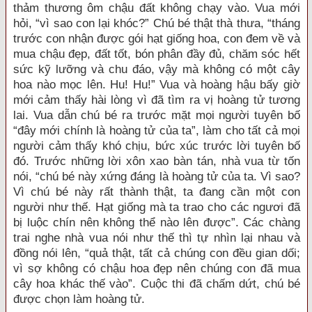
thảm thương ôm chậu đất không chạy vào. Vua mới
hỏi, “vì sao con lại khóc?” Chú bé thật thà thưa, “tháng
trước con nhận được gói hạt giống hoa, con đem về và
mua chậu đẹp, đất tốt, bón phân đầy đủ, chăm sóc hết
sức kỹ lưỡng và chu đáo, vậy mà không có một cây
hoa nào mọc lên. Hu! Hu!” Vua và hoàng hậu bấy giờ
mới cảm thấy hài lòng vì đã tìm ra vị hoàng tử tương
lai. Vua dẫn chú bé ra trước mặt mọi người tuyên bố
“đây mới chính là hoàng tử của ta”, làm cho tất cả mọi
người cảm thấy khó chịu, bức xúc trước lời tuyên bố
đó. Trước những lời xôn xao bàn tán, nhà vua từ tốn
nói, “chú bé này xứng đáng là hoàng tử của ta. Vì sao?
Vì chú bé này rất thành thật, ta đang cần một con
người như thế. Hạt giống mà ta trao cho các ngươi đã
bị luộc chín nên không thể nào lên được”. Các chàng
trai nghe nhà vua nói như thế thì tự nhìn lại nhau và
đồng nói lên, “quả thật, tất cả chúng con đều gian dối;
vì sợ không có chậu hoa đẹp nên chúng con đã mua
cây hoa khác thế vào”. Cuộc thi đã chấm dứt, chú bé
được chọn làm hoàng tử.