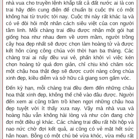
nhà vua cho truyền lệnh khắp tất cả đất nước ai là con
trai hãy đến cung điện để chuẩn bị cuộc thi có một
không hai từ trước tới nay. Cuộc thi này rất khác lạ và
có vẻ đòi hỏi một nhân cách siêu việt của con người
tâm linh. Mỗi chàng trai đều được nhận một gói hạt
giống hoa như nhau đem về ươm mầm, người trồng
cây hoa đẹp nhất sẽ được chọn làm hoàng tử và được
kết hôn cùng công chúa với thời hạn ba tháng. Các
chàng trai ai nấy đều vui vẻ, phấn khởi vì việc kén
chọn hoàng tử quá đơn giản, chỉ chịu khó chăm sóc
một chậu hoa thật đẹp sẽ được cưới nàng công chúa
xinh đẹp, kiều diễm và sở hữu cả giang sơn gấm vóc.
Đến kỳ hạn, mỗi chàng trai đều đem đến những chậu
hoa thật xinh đẹp, không thể chê vào đâu được. Người
đến xem ai cũng trầm trồ khen ngợi những chậu hoa
đẹp tuyệt vời ít thấy xưa nay. Vậy mà nhà vua và
hoàng hậu vẫn không hài lòng và như còn đang chờ
đợi một điều gì khác. Các chàng trai đều rất hồi hộp và
nao nức chờ đợi kết quả, ai cũng có vẻ mặt hết sức
hân hoan. Bỗng có một chú bé vừa khóc, vừa mếu rất