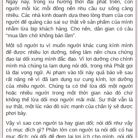
Ngày nay, trong xu hướng thời đại phát triển, con
người mỗi lúc mỗi đông nên nhu cầu sự sống càng
nhiều. Các nhà kinh doanh dựa theo lòng tham của con
người để quảng cáo sai sự thật về sản phẩm của mình
nhằm lừa bịp khách hàng. Cho nên, dân gian có câu
“mua lầm chớ không bán lầm”.
Một số người tu vì muốn người khác cung kính mình
để được nhiều lợi dưỡng, tiếng tăm nên chưa chứng
đạo lại dối xưng mình đắc đạo. Vì lợi dưỡng cho chính
mình mà chúng ta lạm dụng nói dối, trong nhà Phật gọi
là đại vọng ngữ. Ai phạm vào tội này quả báo về sau
rất nặng nề vì đã lạm dụng sự cung kính, lợi dưỡng
của nhiều người. Chúng ta có thể lừa dối một người
hoặc nhiều người trong một thời gian nào đó chứ
không thể lừa dối mọi người mãi mãi. Sự thật vẫn là
sự thật, một lúc nào đó sức mạnh của chân lý sẽ được
phơi bày.
Vậy vì sao con người ta hay gian dối; nói dối như vậy
có mục đích gì? Phần lớn con người ta nói dối có hai
mục đích: nói dối để đem lại lợi ích cho mình, nói dối