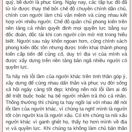
quý, bề dưới là phục tùng. Ngày nay, các tập tục đó đã
từ từ được thay thế bởi chế độ chuyên chính dân chủ,
chính con người làm chủ vận mệnh và cùng nhau kết
hợp với nhiều người. Chế độ quân chủ phong kiến trên
nền tảng cá nhân quyết định mọi quyền lực bằng sự
độc đoán, độc tài khi con người còn mờ mịt trong hiểu
biết. Người sau này khôn ngoan hơn, cũng chính sách
phong kiến độc tôn nhưng được triển khai thành phong
kiến cấp tiến để củng cố, duy trì địa vị của mình và
được xây dựng trên nền tảng bản ngã nhiều người có
quyền lực.
Ta hãy nói lỗi lầm của người khác trên tinh thần góp ý,
xây dựng để cùng nhau dấn thân và phục vụ đời sống
xã hội ngày càng tốt đẹp; không nên nói lỗi lầm ai đó
để triệt buộc hoặc hạ bệ người nhằm trả thù cá nhân.
Thông thường thì chúng ta hay ngồi lại với nhau để nói
lỗi lầm của người khác, vì chúng ta nghĩ mình là người
tốt còn người kia là người xấu. Có khi chúng ta nói xấu
người khác vì ganh ghét họ, thấy họ hơn mình về địa
vị và quyền lực. Khi chúng ta không làm chủ bản thân