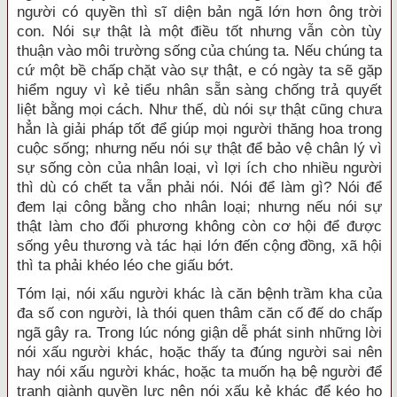
người có quyền thì sĩ diện bản ngã lớn hơn ông trời
con. Nói sự thật là một điều tốt nhưng vẫn còn tùy
thuận vào môi trường sống của chúng ta. Nếu chúng ta
cứ một bề chấp chặt vào sự thật, e có ngày ta sẽ gặp
hiểm nguy vì kẻ tiểu nhân sẵn sàng chống trả quyết
liệt bằng mọi cách. Như thế, dù nói sự thật cũng chưa
hẳn là giải pháp tốt để giúp mọi người thăng hoa trong
cuộc sống; nhưng nếu nói sự thật để bảo vệ chân lý vì
sự sống còn của nhân loại, vì lợi ích cho nhiều người
thì dù có chết ta vẫn phải nói. Nói để làm gì? Nói để
đem lại công bằng cho nhân loại; nhưng nếu nói sự
thật làm cho đối phương không còn cơ hội để được
sống yêu thương và tác hại lớn đến cộng đồng, xã hội
thì ta phải khéo léo che giấu bớt.
Tóm lại, nói xấu người khác là căn bệnh trầm kha của
đa số con người, là thói quen thâm căn cố đế do chấp
ngã gây ra. Trong lúc nóng giận dễ phát sinh những lời
nói xấu người khác, hoặc thấy ta đúng người sai nên
hay nói xấu người khác, hoặc ta muốn hạ bệ người để
tranh giành quyền lực nên nói xấu kẻ khác để kéo họ