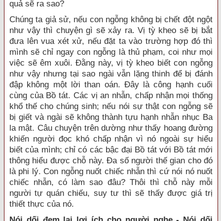
quả sẽ ra sao?
Chúng ta giả sử, nếu con ngỗng không bị chết đột ngột
như vậy thì chuyện gì sẽ xảy ra. Vị tỳ kheo sẽ bị bắt
đưa lên vua xét xử, nếu đặt ta vào trường hợp đó thì
mình sẽ chỉ ngay con ngỗng là thủ phạm, coi như mọi
việc sẽ êm xuôi. Đằng này, vị tỳ kheo biết con ngỗng
như vậy nhưng tại sao ngài vẫn lặng thinh để bị đánh
đập không một lời than oán. Đây là công hạnh cuối
cùng của Bồ tát. Các vị an nhẫn, chấp nhận mọi thống
khổ thế cho chúng sinh; nếu nói sự thật con ngỗng sẽ
bị giết và ngài sẽ không thành tựu hạnh nhẫn nhục Ba
la mật. Câu chuyện trên dường như thấy hoang đường
khiến người đọc khó chấp nhận vì nó ngoài sự hiểu
biết của mình; chỉ có các bậc đại Bồ tát với Bồ tát mới
thông hiểu được chỗ này. Đa số người thế gian cho đó
là phi lý. Con ngỗng nuốt chiếc nhẫn thì cứ nói nó nuốt
chiếc nhẫn, có làm sao đâu? Thôi thì chỗ này mỗi
người tự quán chiếu, suy tư thì sẽ thấy được giá trị
thiết thực của nó.
Nói dối đem lại lợi ích cho người nghe - Nói dối