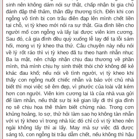
sinh nên không dám nói sự thật, chấp nhận bị gia chủ
đánh đập thê thảm, thân đầy thương tích. Đến khi con
ngỗng vô tình bị con trâu điên đạp lên mình chết liền
tại chỗ, vị tỳ kheo mới nói ra sự thật. Gia đình liền cho
người mổ con ngỗng và lấy lại được viên kim cương.
Sau đó, cả gia đình đều quỳ xuống lễ lạy để tạ lỗi sám
hối, mong vị tỳ kheo tha thứ. Câu chuyện này nếu nói
về lý rốt ráo thì vị tỳ kheo đã tu theo hạnh nhẫn nhục
Ba la mật, nên chấp nhận chịu đau thương về phần
mình, thà mình chịu hy sinh thiệt thòi chớ không để kẻ
khác đau khổ; nếu nói về tình người, vị tỳ kheo khi
thấy con ngỗng nuốt chiếc nhẫn và báo với chủ nhà
biết thì mọi việc sẽ êm đẹp, vì phước của loài vật kém
hơn con người. Viên kim cương lại là của nhà vua gửi
để làm nhẫn, nếu thật sự bị kẻ gian lấy đi thì gia đình
nọ sẽ chịu họa thê thảm biết chừng nào. Trong cơn
khủng hoảng, lo sợ, thử hỏi làm sao họ không tàn nhẫn
với vị tỳ kheo vì trong nhà lúc đó chỉ có vị tỳ kheo nên
ngài không lấy thì ai lấy. May mà sự việc đã được
sáng tỏ, con ngỗng bị trâu dẫm chết, nếu không thì hậu