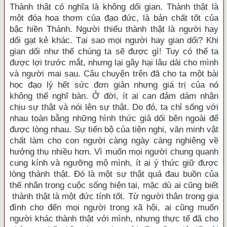
Thành thật có nghĩa là không dối gian. Thành thật là
một đóa hoa thơm của đạo đức, là bản chất tốt của
bậc hiền Thánh. Người thiếu thành thật là người hay
dối gạt kẻ khác. Tại sao mọi người hay gian dối? Khi
gian dối như thế chúng ta sẽ được gì! Tuy có thể ta
được lợi trước mắt, nhưng lại gây hại lâu dài cho mình
và người mai sau. Câu chuyện trên đã cho ta một bài
học đạo lý hết sức đơn giản nhưng giá trị của nó
không thể nghĩ bàn. Ở đời, ít ai can đảm dám nhận
chịu sự thật và nói lên sự thật. Do đó, ta chỉ sống với
nhau toàn bằng những hình thức giả dối bên ngoài để
được lòng nhau. Sự tiến bộ của tiện nghi, văn minh vật
chất làm cho con người càng ngày càng nghiêng về
hưởng thụ nhiều hơn. Vì muốn mọi người chung quanh
cung kính và ngưỡng mộ mình, ít ai ý thức giữ được
lòng thành thật. Đó là một sự thật quá đau buồn của
thế nhân trong cuộc sống hiện tại, mặc dù ai cũng biết
thành thật là một đức tính tốt. Từ người thân trong gia
đình cho đến mọi người trong xã hội, ai cũng muốn
người khác thành thật với mình, nhưng thực tế đã cho