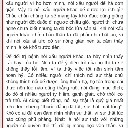
xấu người vì họ hơn mình, nói xấu người để hả cơn
giận. Vậy ta nói xấu người khác để được lợi ích gì?
Chắc chắn chúng ta sẽ mang lấy khổ đau; cũng giống
như người đốt đuốc đi ngược chiều gió, người thì chưa
nghe chưa biết nhưng ta đã bốc lửa sân si. Khi nói xấu
người khác chính bản thân ta đã phải chịu bất an, vì
khi nói xấu ai tức có sự nóng giận nên ta cảm thấy
mình là kẻ khổ trước tiên.
Để đối trị bệnh nói xấu người khác, ta hãy nhìn thấy
cái hay của họ. Nếu ta để ý điều tốt của họ thì ta sẽ
không thấy lỗi lầm, vì ta thấy việc tốt nên sinh tâm
hoan hỷ. Có nhiều người chỉ thích nói sự thật chứ
không thích nói để được lòng thiên hạ, họ tôn trọng cái
thực nên lúc nào cũng thẳng ruột nói đúng mục đích;
do đó bị nhiều người tỵ hiềm, ganh ghét, chờ thời cơ
trả thù. Ai cũng biết rằng, nói sự thật là quý giá nhất
trên đời, nhưng “thuốc đắng dã tật, sự thật mất lòng”.
Khó có ai đủ can đảm nhìn nhận sự thật, vì sự thật lúc
nào cũng phũ phàng. Nhất là nói sự thật với những
người có quyền thế thì dễ bị mang họa vào thân, vì