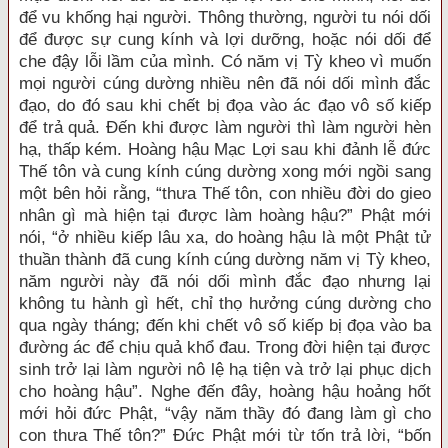
để vu khống hại người. Thông thường, người tu nói dối
để được sự cung kính và lợi dưỡng, hoặc nói dối để
che đậy lỗi lầm của mình. Có năm vị Tỳ kheo vì muốn
mọi người cúng dường nhiều nên đã nói dối mình đắc
đạo, do đó sau khi chết bị đọa vào ác đạo vô số kiếp
để trả quả. Đến khi được làm người thì làm người hèn
hạ, thấp kém. Hoàng hậu Mạc Lợi sau khi đảnh lễ đức
Thế tôn và cung kính cúng dường xong mới ngồi sang
một bên hỏi rằng, “thưa Thế tôn, con nhiều đời do gieo
nhân gì mà hiện tại được làm hoàng hậu?” Phật mới
nói, “ở nhiều kiếp lâu xa, do hoàng hậu là một Phật tử
thuần thành đã cung kính cúng dường năm vị Tỳ kheo,
năm người này đã nói dối mình đắc đạo nhưng lại
không tu hành gì hết, chỉ thọ hưởng cúng dường cho
qua ngày tháng; đến khi chết vô số kiếp bị đọa vào ba
đường ác để chịu quả khổ đau. Trong đời hiện tại được
sinh trở lại làm người nô lệ hạ tiện và trở lại phục dịch
cho hoàng hậu”. Nghe đến đây, hoàng hậu hoảng hốt
mới hỏi đức Phật, “vậy năm thầy đó đang làm gì cho
con thưa Thế tôn?” Đức Phật mới từ tốn trả lời, “bốn