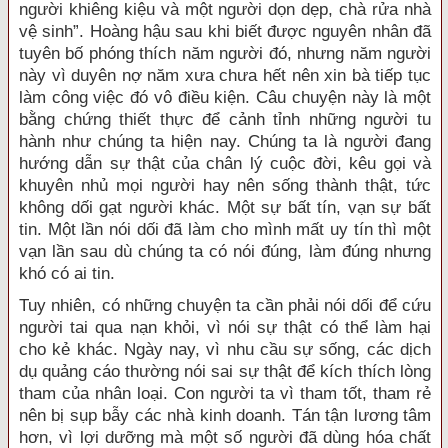
người khiêng kiệu và một người dọn dẹp, chà rửa nhà
vệ sinh”. Hoàng hậu sau khi biết được nguyên nhân đã
tuyên bố phóng thích năm người đó, nhưng năm người
này vì duyên nợ năm xưa chưa hết nên xin bà tiếp tục
làm công việc đó vô điều kiện. Câu chuyện này là một
bằng chứng thiết thực để cảnh tỉnh những người tu
hành như chúng ta hiện nay. Chúng ta là người đang
hướng dẫn sự thật của chân lý cuộc đời, kêu gọi và
khuyên nhủ mọi người hay nên sống thành thật, tức
không dối gạt người khác. Một sự bất tín, vạn sự bất
tin. Một lần nói dối đã làm cho mình mất uy tín thì một
vạn lần sau dù chúng ta có nói đúng, làm đúng nhưng
khó có ai tin.
Tuy nhiên, có những chuyện ta cần phải nói dối để cứu
người tai qua nạn khỏi, vì nói sự thật có thể làm hại
cho kẻ khác. Ngày nay, vì nhu cầu sự sống, các dịch
dụ quảng cáo thường nói sai sự thật để kích thích lòng
tham của nhân loại. Con người ta vì tham tốt, tham rẻ
nên bị sụp bẫy các nhà kinh doanh. Tán tận lương tâm
hơn, vì lợi dưỡng mà một số người đã dùng hóa chất