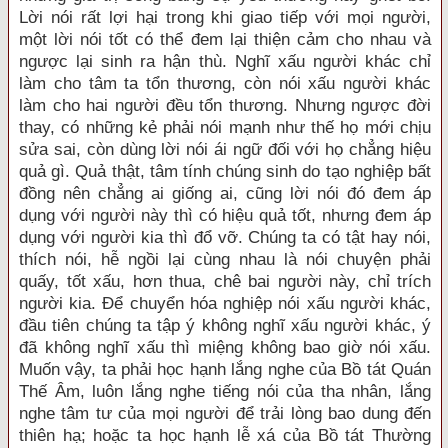
Lời nói rất lợi hại trong khi giao tiếp với mọi người,
một lời nói tốt có thể đem lại thiện cảm cho nhau và
ngược lại sinh ra hận thù. Nghĩ xấu người khác chỉ
làm cho tâm ta tổn thương, còn nói xấu người khác
làm cho hai người đều tổn thương. Nhưng ngược đời
thay, có những kẻ phải nói mạnh như thế họ mới chịu
sửa sai, còn dùng lời nói ái ngữ đối với họ chẳng hiệu
quả gì. Quả thật, tâm tính chúng sinh do tạo nghiệp bất
đồng nên chẳng ai giống ai, cũng lời nói đó đem áp
dụng với người này thì có hiệu quả tốt, nhưng đem áp
dụng với người kia thì đổ vỡ. Chúng ta có tật hay nói,
thích nói, hễ ngồi lại cùng nhau là nói chuyện phải
quấy, tốt xấu, hơn thua, chê bai người này, chỉ trích
người kia. Để chuyển hóa nghiệp nói xấu người khác,
đầu tiên chúng ta tập ý không nghĩ xấu người khác, ý
đã không nghĩ xấu thì miệng không bao giờ nói xấu.
Muốn vậy, ta phải học hạnh lắng nghe của Bồ tát Quán
Thế Âm, luôn lắng nghe tiếng nói của tha nhân, lắng
nghe tâm tư của mọi người để trải lòng bao dung đến
thiên hạ; hoặc ta học hạnh lễ xá của Bồ tát Thường