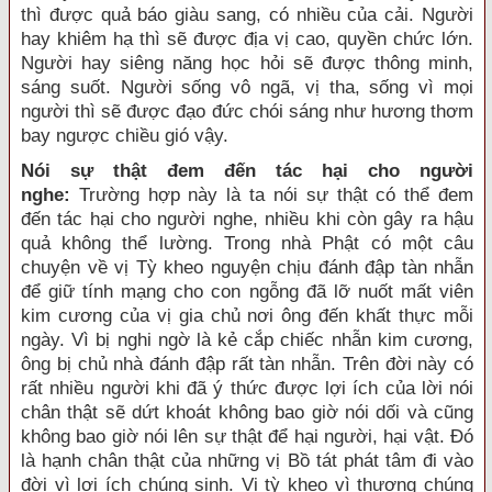
thì được quả báo giàu sang, có nhiều của cải. Người
hay khiêm hạ thì sẽ được địa vị cao, quyền chức lớn.
Người hay siêng năng học hỏi sẽ được thông minh,
sáng suốt. Người sống vô ngã, vị tha, sống vì mọi
người thì sẽ được đạo đức chói sáng như hương thơm
bay ngược chiều gió vậy.
Nói sự thật đem đến tác hại cho người
nghe:
Trường hợp này là ta nói sự thật có thể đem
đến tác hại cho người nghe, nhiều khi còn gây ra hậu
quả không thể lường. Trong nhà Phật có một câu
chuyện về vị Tỳ kheo nguyện chịu đánh đập tàn nhẫn
để giữ tính mạng cho con ngỗng đã lỡ nuốt mất viên
kim cương của vị gia chủ nơi ông đến khất thực mỗi
ngày. Vì bị nghi ngờ là kẻ cắp chiếc nhẫn kim cương,
ông bị chủ nhà đánh đập rất tàn nhẫn. Trên đời này có
rất nhiều người khi đã ý thức được lợi ích của lời nói
chân thật sẽ dứt khoát không bao giờ nói dối và cũng
không bao giờ nói lên sự thật để hại người, hại vật. Đó
là hạnh chân thật của những vị Bồ tát phát tâm đi vào
đời vì lợi ích chúng sinh. Vị tỳ kheo vì thương chúng