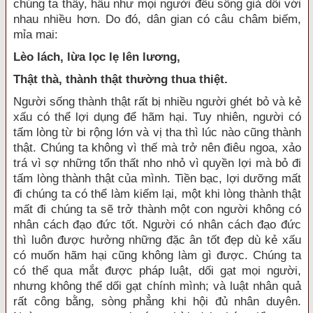
chúng ta thấy, hầu như mọi người đều sống giả dối với
nhau nhiều hơn. Do đó, dân gian có câu châm biếm,
mỉa mai:
Lèo lách, lừa lọc lẹ lên lương,
Thật thà, thành thật thường thua thiệt.
Người sống thành thật rất bị nhiều người ghét bỏ và kẻ
xấu có thể lợi dụng để hãm hại. Tuy nhiên, người có
tấm lòng từ bi rộng lớn và vị tha thì lúc nào cũng thành
thật. Chúng ta không vì thế mà trở nên điêu ngoa, xảo
trá vì sợ những tổn thất nho nhỏ vì quyền lợi mà bỏ đi
tấm lòng thành thật của mình. Tiền bạc, lợi dưỡng mất
đi chúng ta có thể làm kiếm lại, một khi lòng thành thật
mất đi chúng ta sẽ trở thành một con người không có
nhân cách đạo đức tốt. Người có nhân cách đạo đức
thì luôn được hưởng những đặc ân tốt đẹp dù kẻ xấu
có muốn hãm hại cũng không làm gì được. Chúng ta
có thể qua mắt được pháp luật, dối gạt mọi người,
nhưng không thể dối gạt chính mình; và luật nhân quả
rất công bằng, sòng phẳng khi hội đủ nhân duyên.