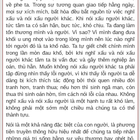
về phe ta. Trong sự tương quan giao tiếp hằng ngày,
mọi sự xích mích, bất hòa đều bắt nguồn từ việc nghĩ
xấu và nói xấu người khác. Khi nói xấu người khác,
tức tâm ta có sân hận, bực tức, khó chịu. Ta đang làm
tổn thương mình và người. Vì sao? Vì mình đang đưa
khối u ung nhọt vào trong lòng mình nên lúc nào nghĩ
tới người đó là ta khổ não. Ta tự giết chết chính mình
trong lần mòn đau khổ, bởi khi nghĩ xấu và nói xấu
người khác tâm ta bị vẩn đục và gây thêm nghiệp ân
oán, thù hằn. Muốn không nói xấu người khác ta phải
tập đừng nhìn thấy lỗi người, vì khi thấy lỗi người ta dễ
dàng bị kích thích tác động bởi thói quen nhiều đời
tranh hơn, tranh thua; nếu hơn thì sinh ngã mạn, còn
thua thì sinh oán hờn, tìm cách nói lỗi của nhau. Không
nghĩ xấu và nói xấu người là một hạnh tu rất khó làm,
không phải một sớm một chiều mà chúng ta có thể
thành tựu.
Nói là một khả năng đặc biệt của con người, là phương
tiện truyền thông hữu hiệu nhất để chúng ta tiếp nhận
những giá trị sống bằng sự yêu thương hay ghét bỏ.