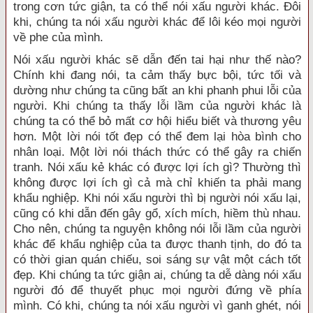
trong cơn tức giận, ta có thể nói xấu người khác. Đôi
khi, chúng ta nói xấu người khác để lôi kéo mọi người
về phe của mình.
Nói xấu người khác sẽ dẫn đến tai hại như thế nào?
Chính khi đang nói, ta cảm thấy bực bội, tức tối và
dường như chúng ta cũng bất an khi phanh phui lỗi của
người. Khi chúng ta thấy lỗi lầm của người khác là
chúng ta có thể bỏ mất cơ hội hiểu biết và thương yêu
hơn. Một lời nói tốt đẹp có thể đem lại hòa bình cho
nhân loại. Một lời nói thách thức có thể gây ra chiến
tranh. Nói xấu kẻ khác có được lợi ích gì? Thường thì
không được lợi ích gì cả mà chỉ khiến ta phải mang
khẩu nghiệp. Khi nói xấu người thì bị người nói xấu lại,
cũng có khi dẫn đến gây gổ, xích mích, hiềm thù nhau.
Cho nên, chúng ta nguyện không nói lỗi lầm của người
khác để khẩu nghiệp của ta được thanh tịnh, do đó ta
có thời gian quán chiếu, soi sáng sự vật một cách tốt
đẹp. Khi chúng ta tức giận ai, chúng ta dễ dàng nói xấu
người đó để thuyết phục mọi người đứng về phía
mình. Có khi, chúng ta nói xấu người vì ganh ghét, nói