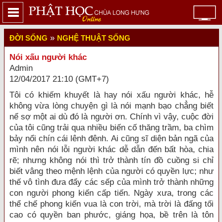
»
ĐỜI SỐNG
NGHỆ THUẬT SỐNG
Nói xấu người khác
Admin
12/04/2017 21:10 (GMT+7)
Tôi có khiếm khuyết là hay nói xấu người khác, hễ
không vừa lòng chuyện gì là nói mạnh bạo chẳng biết
nể sợ một ai dù đó là người ơn. Chính vì vậy, cuộc đời
của tôi cũng trải qua nhiều biến cố thăng trầm, ba chìm
bảy nổi chín cái lênh đênh. Ai cũng sĩ diện bản ngã của
mình nên nói lỗi người khác dễ dẫn đến bất hòa, chia
rẽ; nhưng không nói thì trở thành tín đồ cuồng si chỉ
biết vâng theo mệnh lệnh của người có quyền lực; như
thế vô tình đưa đẩy các sếp của mình trở thành những
con người phong kiến cấp tiến. Ngày xưa, trong các
thể chế phong kiến vua là con trời, mà trời là đấng tối
cao có quyền ban phước, giáng họa, bề trên là tôn