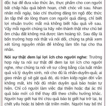
độc hại để đưa vào thức ăn, thực phẩm cho con người
bất chấp hậu quả bệnh hoạn, chết chóc về sau. Nhan
nhãn mỗi ngày, báo chí thường đăng tin ngộ độc thức
ăn tập thể do lòng tham con người quá đáng, chỉ biết
lợi nhuận trước mắt mà không biết hậu quả về sau.
Vậy mỗi người chúng ta hãy nên thành thật như chú bé
ôm chậu đất không mà được làm hoàng tử. Sau đây là
bốn trường hợp nói thật và nói dối, chúng ta phải xem
xét từng nguyên nhân để không làm tổn hại cho tha
nhân.
Nói sự thật đem lại lợi ích cho người nghe:
Trường
hợp này ta nói sự thật để đem lại lợi ích cho người
nghe, như chúng ta nói về sự công bằng của luật nhân
quả và lý duyên sinh, nói cho đủ là nhân-duyên-quả; ai
gieo nhân gì sẽ gặt quả đó, dù trăm kiếp ngàn đời vẫn
không mất, khi hội đủ nhân duyên quả báo hoàn tự
hiện. Chỉ có người làm việc đại thiện hoặc đại ác thì
quả báo mới có thể thay đổi theo chiều hướng khác.
Người hay giết hại thì chịu quả báo bị giết hại trở lại, bị
chết yểu hoặc bị bệnh tật triền miên. Người hay bố thí