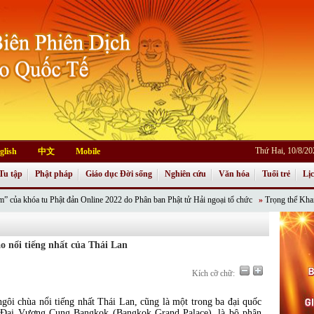
Thứ Hai, 10/8/2
glish
中文
Mobile
Tu tập
Phật pháp
Giáo dục Đời sống
Nghiên cứu
Văn hóa
Tuổi trẻ
Lị
 đản Online 2022 do Phân ban Phật tử Hải ngoại tổ chức
»
Trọng thể Khai mạc Khoá tu Ph
 nổi tiếng nhất của Thái Lan
Kích cỡ chữ:
ôi chùa nổi tiếng nhất Thái Lan, cũng là một trong ba đại quốc
c Đại Vương Cung Bangkok (Bangkok Grand Palace), là bộ phận