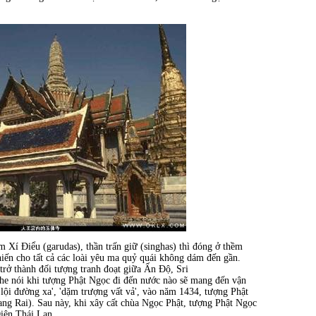
m Xí Điểu (garudas), thần trấn giữ (singhas) thì đóng ở thềm
hiến cho tất cả các loài yêu ma quỷ quái không dám đến gần.
trở thành đối tượng tranh đoạt giữa Ấn Độ,
Sri
he nói khi tượng Phật Ngọc đi đến nước nào sẽ mang đến vận
lội đường xa', 'dặm trượng vất vả', vào năm 1434, tượng Phật
ang Rai). Sau này, khi xây cất chùa Ngọc Phật, tượng Phật Ngọc
iện Thái Lan.