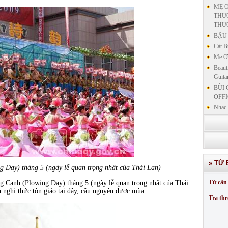
MẸ Ơ
THƯƠ
THƯ
BẬU 
Cát B
Mẹ Ơi
Beaut
Guita
BÙI 
OFFI
Nhạc 
Nhạc 
VẤN 
KIN
LƯU
GIẢN
» TỪ 
GIẢ
 Day) tháng 5 (ngày lễ quan trọng nhất của Thái Lan)
SƯ 
Từ cần 
 Canh (Plowing Day) tháng 5 (ngày lễ quan trọng nhất của Thái
GIẢN
nghi thức tôn giáo tại đây, cầu nguyện được mùa.
Tra the