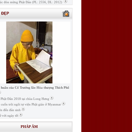
úc đón mừng Phật Đản (PL: 2556, DL: 2012)
H ĐẸP
i huấn của Cố Trưởng lão Hòa thượng Thích Phổ
ễ Phật Đản 2018 tại chùa Long Hưng
t cuốn trôi ngôi tự viện Phật giáo ở Myanmar
ện đến đản sinh
ử với ngày tết
PHÁP ÂM