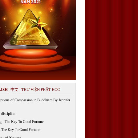
ISH
中文
THƯ VIỆN PHẬT HỌC
ptions of Compassion in Buddhism By Jennifer
 discipline
g - The Key To Good Fortune
: The Key To Good Fortune
Law of Kamma