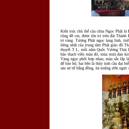
Kiến trúc chủ thể của chùa Ngọc Phật là
rộng
48 cm
, được tôn trí trên đài Thành
tơ vàng. Tượng Phật ngọc lung linh, tinh
liêng nhất của trung tâm Phật giáo đồ Th
thuyết T L, mỗi năm Quốc Vương Thái La
bảo thạch viền màu đỏ; mùa mưa đan kim
Vàng ngọc phối hợp nhau, màu sắc lấp lá
để bảo hộ, hai bên là thủy tinh cầu đại b
sáu sư tử bằng đồng, há miệng ưởn ngực r