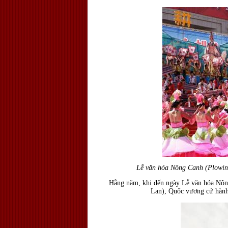
Lễ văn hóa Nông Canh (Plowing
Hằng năm, khi đến ngày Lễ văn hóa Nông
Lan), Quốc vương cử hành 