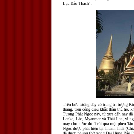
Lục Bảo Thạch".
Trên bức tường dày có trang trí tượng Ki
thang, trên cổng điêu khắc thần thủ hộ, k
Tượng Phật Ngọc này, từ xưa đến nay đã 
Lanka
,
Lào
,
Myanmar
và Thái Lan, vì ng
may cho nước đó. Trải qua một phen 'lặn 
Ngọc được phát hiện tại Thanh Thái (Chi
đã được phụng thờ trong Đại Hùng Bảo Đ