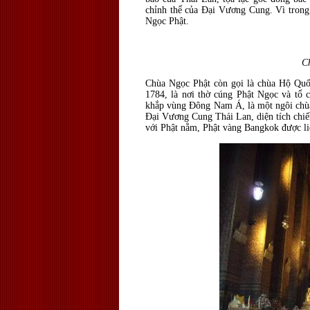
chỉnh thể của Đại Vương Cung. Vì trong
Ngọc Phật.
C
Chùa Ngọc Phật còn gọi là chùa Hộ Quố
1784, là nơi thờ cúng Phật Ngọc và tổ 
khắp vùng Đông Nam Á, là một ngôi chùa
Đại Vương Cung Thái Lan, diện tích ch
với Phật nằm, Phật vàng
Bangkok
được li