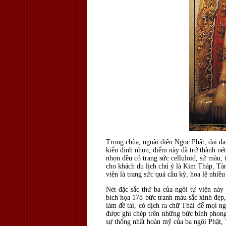
Trong chùa, ngoài điện Ngọc Phật, đại đa 
kiểu đỉnh nhọn, điểm này đã trở thành nét
nhọn đều có trang sức celluloid, sứ màu, 
cho khách du lịch chú ý là Kim Tháp, Tà
viện là trang sức quá cầu kỳ, hoa lệ nhiề
Nét đặc sắc thứ ba của ngôi tự viện nà
bích họa 178 bức tranh màu sắc xinh đẹp,
làm đề tài, có dịch ra chữ Thái để mọi
được ghi chép trên những bức bình phong
sự thống nhất hoàn mỹ của ba ngôi Phật