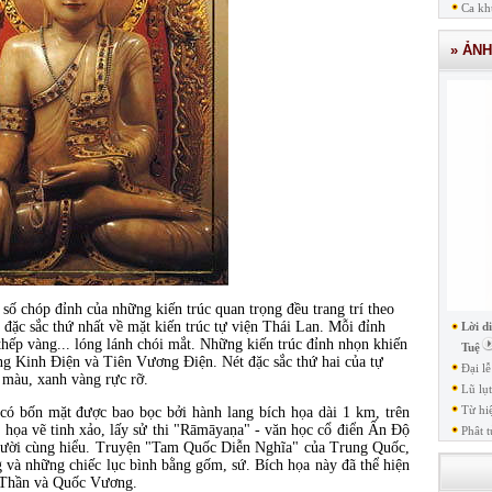
Ca kh
» ẢN
số chóp đỉnh của những kiến trúc quan trọng đều trang trí theo
 đặc sắc thứ nhất về mặt kiến trúc tự viện Thái Lan. Mỗi đỉnh
Lời d
thếp vàng... lóng lánh chói mắt. Những kiến trúc đỉnh nhọn khiến
Tuệ
ng Kinh Điện và Tiên Vương Điện. Nét đặc sắc thứ hai của tự
Đại l
u màu, xanh vàng rực rỡ.
Lũ lụ
Từ hi
y có bốn mặt được bao bọc bởi hành lang bích họa dài
1 km
, trên
 họa vẽ tinh xảo, lấy sử thi "Rāmāyaṇa" - văn học cổ điển Ấn Độ
Phât t
 người cùng hiểu. Truyện "Tam Quốc Diễn Nghĩa" của Trung Quốc,
 và những chiếc lục bình bằng gốm, sứ. Bích họa này đã thể hiện
, Thần và Quốc Vương.