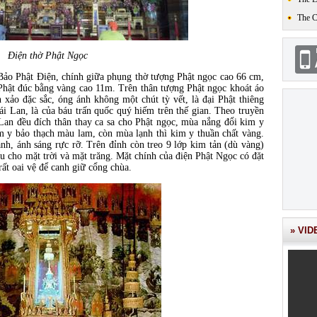
The 
Điện thờ Phật Ngọc
 Bảo Phật Điện, chính giữa phụng thờ tượng Phật ngọc cao
66 cm
,
 Phật đúc bằng vàng cao
11m
. Trên thân tượng Phật ngọc khoát áo
 xảo đặc sắc, óng ánh không một chút tỳ vết, là đại Phật thiêng
ái Lan, là của báu trấn quốc quý hiếm trên thế gian. Theo truyền
n đều đích thân thay ca sa cho Phật ngọc, mùa nắng đổi kim y
 y bảo thạch màu lam, còn mùa lạnh thì kim y thuần chất vàng.
nh, ánh sáng rực rỡ. Trên đỉnh còn treo
9 l
ớp kim tản (dù vàng)
iểu cho mặt trời và mặt trăng. Mặt chính của điện Phật Ngọc có đặt
ất oai vệ để canh giữ cổng chùa.
» VID