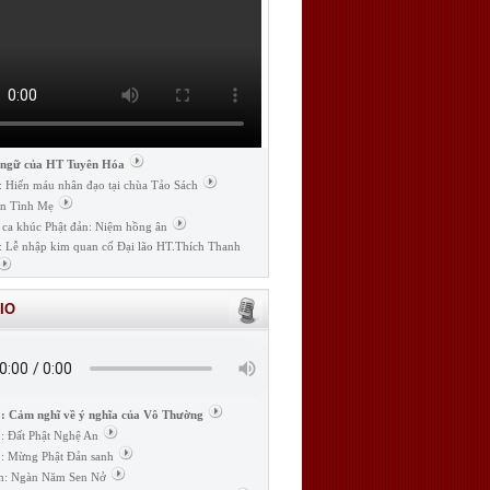
 ngữ của HT Tuyên Hóa
: Hiến máu nhân đạo tại chùa Tảo Sách
n Tình Mẹ
 ca khúc Phật đản: Niệm hồng ân
: Lễ nhập kim quan cố Đại lão HT.Thích Thanh
IO
: Cảm nghĩ về ý nghĩa của Vô Thường
: Đất Phật Nghệ An
: Mừng Phật Đản sanh
m: Ngàn Năm Sen Nở