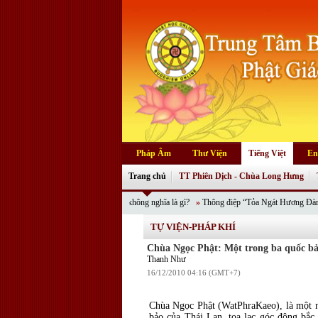
Pháp Âm
Thư Viện
Tiếng Việt
En
Trang chủ
TT Phiên Dịch - Chùa Long Hưng
hời sự:
Sắc tức thị không nghĩa là gì?
»
Thông điệp “Tỏa Ngát Hương Đàm” của khóa tu Phật
TỰ VIỆN-PHÁP KHÍ
Chùa Ngọc Phật: Một trong ba quốc bảo
Thanh Như
16/12/2010 04:16 (GMT+7)
Chùa Ngọc Phật (WatPhraKaeo), là một ng
bảo của Thái Lan, tọa lạc góc đông bắ