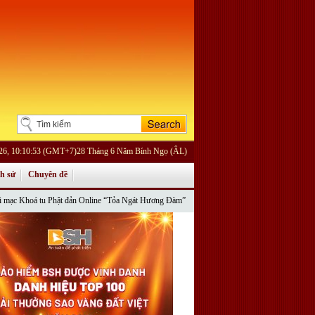
026, 10:10:53 (GMT+7)28 Tháng 6 Năm Bính Ngọ (ÂL)
ch sử
Chuyên đề
ật đản Online “Tỏa Ngát Hương Đàm” 2022 do Phân ban Phật tử Hải ngoại Trung ương GHP