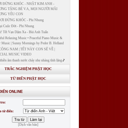
I ĐỪNG KHÓC - NHẬT KIM ANH -
NG TẶNG BÉ V.A, MỌI NGƯỜI MÃI
ƠNG YÊU CON
ƠI ĐỪNG KHÓC - Phi Nhung
ụi Cuộc Đời - Phi Nhung
! Tết Vạn Dặm Xa - Bùi Anh Tuấn
iful Relaxing Music • Peaceful Piano Music &
r Music | Sunny Mornings by Peder B. Helland
CÔNG NAM | TẾT NÀY CON SẼ VỀ |
CIAL MUSIC VIDEO
thiền âm thanh nước chảy nhẹ nhàng tĩnh lặng🎵
thiền lặng tâm
TRẮC NGHIỆM PHẬT HỌC
ĐÁP VÀ BẾ GIẢNG LỚP "GIẢNG GIẢI
H BẢN NGUYỆN CÔNG ĐỨC DƯỢC SƯ
TỪ ĐIỂN PHẬT HỌC
 LY QUANG NHƯ LAI"
G GIẢI KINH DƯỢC SƯ - BÀI 14/ GIẢNG
ĐIỂN ONLINE
I KINH BẢN NGUYỆN CÔNG ĐỨC DƯỢC
LƯU LY QUANG NHƯ LAI
tra:
G GIẢI KINH DƯỢC SƯ
o từ điển:
[Dịch văn bản]