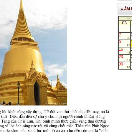
» ÂM 
<<
CN
2
20
9
27
16
4
23
11
30
18
úc khởi công xây dựng. Từ đời vua thứ nhất cho đến nay, nó là
 thất. Điều dẫn đến sự chú ý cho mọi người chính là Đại Hùng
 Tàng của Thái Lan. Khi bình minh thức giấc, vầng thái dương
ng sẽ lóe ánh sáng rực rỡ, vô cùng chói mắt. Thân của Phật Ngọc
ững tia sáng màu xanh lục mờ mờ ảo ảo, cho nên còn gọi là "chùa