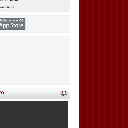
Community
EO