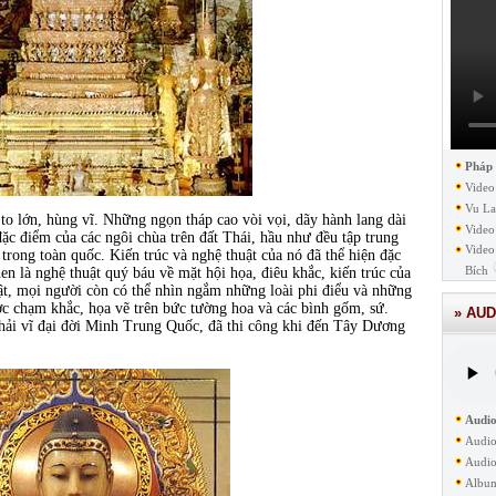
Pháp
Video
Vu La
 to lớn, hùng vĩ. Những ngọn tháp cao vòi vọi, dãy hành lang dài
Video
ặc điểm của các ngôi chùa trên đất Thái, hầu như đều tập trung
Video
trong toàn quốc. Kiến trúc và nghệ thuật của nó đã thể hiện đặc
Bích
en là nghệ thuật quý báu về mặt hội họa, điêu khắc, kiến trúc của
t, mọi người còn có thể nhìn ngắm những loài phi điểu và những
ợc chạm khắc, họa vẽ trên bức tường hoa và các bình gốm, sứ.
» AUD
 hải vĩ đại đời Minh Trung Quốc, đã thi công khi đến Tây Dương
Audio
Audio
Audio
Albu