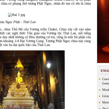
 chùa có phụng thờ tượng Phật Ngọc, nhân đó mà có tên là chùa
hùa Ngọc Phật - Thái Lan
c, chùa Thủ Hộ của Vương triều Chakri, Chùa xây cất vào năm
chức các nghi thức Tôn giáo của Vương tộc Thái Lan, nổi tiếng
 duy nhất không có Hòa thượng cư trú, cũng là một bộ phận của
iếm khoảng 1/4 Đại Vương Cung. Tượng Phật Ngọc chùa này cùng
ệt vào ba đại quốc bảo của Thái Lan.
ENGL
Conce
Goetz
Moral
Givin
Merit
The 