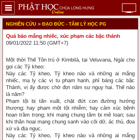
»
NGHIÊN CỨU
ĐẠO ĐỨC - TÂM LÝ HỌC PG
Quả báo mắng nhiếc, xúc phạm các bậc thánh
09/01/2022 11:50 (GMT+7)
Một thời Thế Tôn trú ở Kimbilà, tại Veluvana, Ngài cho
gọi các Tỷ kheo:
Này các Tỷ kheo, Tỷ kheo nào và những ai mắng
nhiếc, mạ lỵ các vị tu phạm hạnh, phỉ báng các bậc
Thánh, vị ấy được chờ đợi năm sự nguy hại. Thế nào
là năm?
Phạm tội bị tẩn xuất, chặt đứt con đường hướng
thượng; hay phạm một tội nhiễm; hay cảm xúc bệnh
hoạn trầm trọng; khi mạng chung tâm bị mê loạn; sau
khi thân hoại mạng chung sanh vào cõi dữ, ác thú, đọa
xứ và địa ngục.
Này các Tỷ kheo, Tỷ kheo nào và những ai mắng