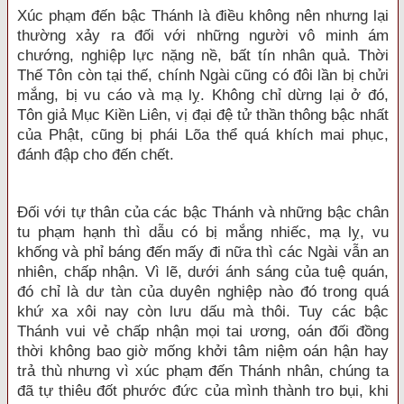
Xúc phạm đến bậc Thánh là điều không nên nhưng lại
thường xảy ra đối với những người vô minh ám
chướng, nghiệp lực nặng nề, bất tín nhân quả. Thời
Thế Tôn còn tại thế, chính Ngài cũng có đôi lần bị chửi
mắng, bị vu cáo và mạ lỵ. Không chỉ dừng lại ở đó,
Tôn giả Mục Kiền Liên, vị đại đệ tử thần thông bậc nhất
của Phật, cũng bị phái Lõa thể quá khích mai phục,
đánh đập cho đến chết.
Đối với tự thân của các bậc Thánh và những bậc chân
tu phạm hạnh thì dẫu có bị mắng nhiếc, mạ lỵ, vu
khống và phỉ báng đến mấy đi nữa thì các Ngài vẫn an
nhiên, chấp nhận. Vì lẽ, dưới ánh sáng của tuệ quán,
đó chỉ là dư tàn của duyên nghiệp nào đó trong quá
khứ xa xôi nay còn lưu dấu mà thôi. Tuy các bậc
Thánh vui vẻ chấp nhận mọi tai ương, oán đối đồng
thời không bao giờ mống khởi tâm niệm oán hận hay
trả thù nhưng vì xúc phạm đến Thánh nhân, chúng ta
đã tự thiêu đốt phước đức của mình thành tro bụi, khi