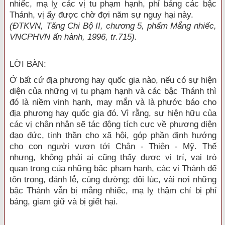
nhiếc, mạ lỵ các vị tu phạm hạnh, phỉ báng các bậc
Thánh, vị ấy được chờ đợi năm sự nguy hại này.
(ĐTKVN, Tăng Chi Bộ II, chương 5, phẩm Mắng nhiếc,
VNCPHVN ấn hành, 1996, tr.715).
LỜI BÀN
:
Ở bất cứ địa phương hay quốc gia nào, nếu có sự hiện
diện của những vị tu phạm hạnh và các bậc Thánh thì
đó là niềm vinh hạnh, may mắn và là phước báo cho
địa phương hay quốc gia đó. Vì rằng, sự hiện hữu của
các vị chân nhân sẽ tác động tích cực về phương diện
đạo đức, tinh thần cho xã hội, góp phần định hướng
cho con người vươn tới Chân - Thiện - Mỹ. Thế
nhưng, không phải ai cũng thấy được vị trí, vai trò
quan trọng của những bậc phạm hạnh, các vị Thánh để
tôn trọng, đảnh lễ, cúng dường; đôi lúc, vài nơi những
bậc Thánh vẫn bị mắng nhiếc, mạ lỵ thậm chí bị phỉ
báng, giam giữ và bị giết hại.