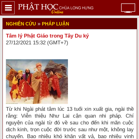
»
NGHIÊN CỨU
PHÁP LUẬN
Tâm lý Phật Giáo trong Tây Du ký
27/12/2021 15:32 (GMT+7)
Từ khi Ngài phát tâm lúc 13 tuổi xin xuất gia, ngài thề
rằng: Viễn thiệu Như Lai cận quan nhi pháp. Chí
nguyện của ngài từ đó về sau cho đến khi mãn cuộc
dịch kinh, trọn cuộc đời trước sau như một, không lay
chuyển. Bao nhiêu khó khăn vất vả, bao nhiêu vinh