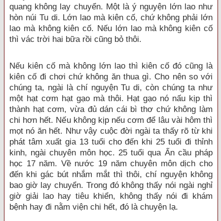
quang không lay chuyển. Một là ý nguyện lớn lao như
hòn núi Tu di. Lớn lao mà kiên cố, chứ không phải lớn
lao mà không kiên cố. Nếu lớn lao mà không kiên cố
thì vác trời hai bữa rồi cũng bỏ thôi.
Nếu kiên cố mà không lớn lao thì kiên cố đó cũng là
kiên cố đi chơi chứ không ăn thua gì. Cho nên so với
chúng ta, ngài là chí nguyện Tu di, còn chúng ta như
một hạt cơm hạt gạo mà thôi. Hạt gạo nó nấu kịp thì
thành hạt cơm, vừa đủ dán cái bì thơ chứ không làm
chi hơn hết. Nếu không kịp nếu cơm để lâu vài hôm thì
mọt nó ăn hết. Như vậy cuộc đời ngài ta thấy rõ từ khi
phát tâm xuất gia 13 tuổi cho đến khi 25 tuổi đi thỉnh
kinh, ngài chuyên môn học. 25 tuổi qua Ấn cầu pháp
học 17 năm. Về nước 19 năm chuyên môn dịch cho
đến khi gác bút nhắm mắt thì thôi, chí nguyện không
bao giờ lay chuyển. Trong đó không thấy nói ngài nghỉ
giờ giải lao hay tiêu khiển, không thấy nói đi khám
bệnh hay đi nằm viện chi hết, đó là chuyện lạ.