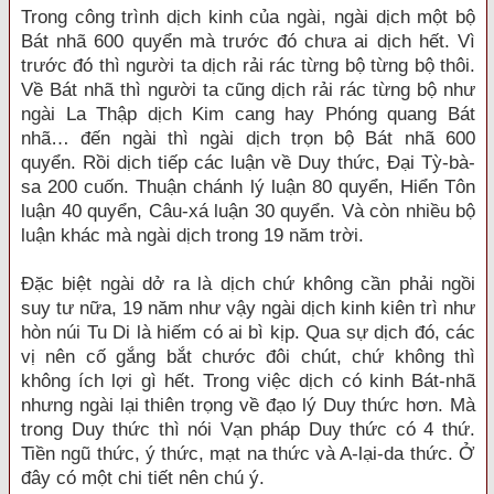
Trong công trình dịch kinh của ngài, ngài dịch một bộ
Bát nhã 600 quyển mà trước đó chưa ai dịch hết. Vì
trước đó thì người ta dịch rải rác từng bộ từng bộ thôi.
Về Bát nhã thì người ta cũng dịch rải rác từng bộ như
ngài La Thập dịch Kim cang hay Phóng quang Bát
nhã… đến ngài thì ngài dịch trọn bộ Bát nhã 600
quyển. Rồi dịch tiếp các luận về Duy thức, Đại Tỳ-bà-
sa 200 cuốn. Thuận chánh lý luận 80 quyển, Hiển Tôn
luận 40 quyển, Câu-xá luận 30 quyển. Và còn nhiều bộ
luận khác mà ngài dịch trong 19 năm trời.
Đặc biệt ngài dở ra là dịch chứ không cần phải ngồi
suy tư nữa, 19 năm như vậy ngài dịch kinh kiên trì như
hòn núi Tu Di là hiếm có ai bì kịp. Qua sự dịch đó, các
vị nên cố gắng bắt chước đôi chút, chứ không thì
không ích lợi gì hết. Trong việc dịch có kinh Bát-nhã
nhưng ngài lại thiên trọng về đạo lý Duy thức hơn. Mà
trong Duy thức thì nói Vạn pháp Duy thức có 4 thứ.
Tiền ngũ thức, ý thức, mạt na thức và A-lại-da thức. Ở
đây có một chi tiết nên chú ý.