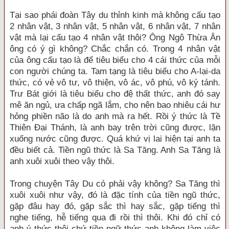
Tại sao phái đoàn Tây du thỉnh kinh mà không cấu tạo
2 nhân vật, 3 nhân vật, 5 nhân vật, 6 nhân vật, 7 nhân
vật mà lại cấu tạo 4 nhân vật thôi? Ông Ngô Thừa Ân
ông có ý gì không? Chắc chắn có. Trong 4 nhân vật
của ông cấu tạo là để tiêu biểu cho 4 cái thức của mỗi
con người chúng ta. Tam tạng là tiêu biểu cho A-lại-da
thức, có vẻ vô tư, vô thiện, vô ác, vô phú, vô ký tánh.
Trư Bát giới là tiêu biểu cho đệ thất thức, anh đó say
mê ăn ngủ, ưa chấp ngã lắm, cho nên bao nhiêu cái hư
hỏng phiền não là do anh mà ra hết. Rồi ý thức là Tề
Thiên Đại Thánh, là anh bay trên trời cũng được, lặn
xuống nước cũng được. Quá khứ vị lai hiện tại anh ta
đều biết cả. Tiền ngũ thức là Sa Tăng. Anh Sa Tăng là
anh xuôi xuôi theo vậy thôi.
Trong chuyện Tây Du có phải vậy không? Sa Tăng thì
xuôi xuôi như vậy, đó là đặc tính của tiền ngũ thức,
gặp đâu hay đó, gặp sắc thì hay sắc, gặp tiếng thì
nghe tiếng, hễ tiếng qua đi rồi thì thôi. Khi đó chỉ có
anh ý thức thôi chứ tiền ngữ thức anh không làm việc