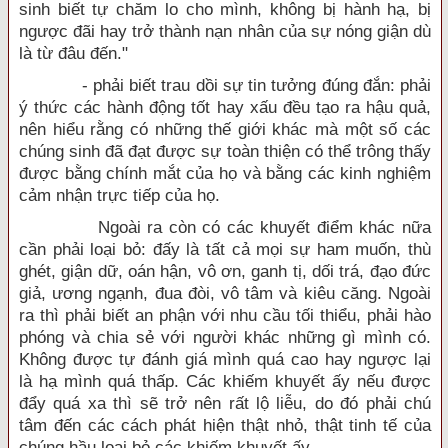
sinh biết tự chăm lo cho mình, không bị hành hạ, bị
ngược đãi hay trở thành nạn nhân của sự nóng giận dù
là từ đâu đến."
- phải biết trau dồi sự tin tưởng đúng đắn: phải
ý thức các hành động tốt hay xấu đều tạo ra hậu quả,
nên hiểu rằng có những thế giới khác mà một số các
chúng sinh đã đạt được sự toàn thiện có thể trông thấy
được bằng chính mắt của họ và bằng các kinh nghiệm
cảm nhận trực tiếp của họ.
Ngoài ra còn có các khuyết điểm khác nữa
cần phải loại bỏ: đấy là tất cả mọi sự ham muốn, thù
ghét, giận dữ, oán hận, vô ơn, ganh tị, dối trá, đạo đức
giả, ương ngạnh, đua đòi, vô tâm và kiêu căng. Ngoài
ra thì phải biết an phận với nhu cầu tối thiểu, phải hào
phóng và chia sẻ với người khác những gì mình có.
Không được tự đánh giá mình quá cao hay ngược lại
là hạ mình quá thấp. Các khiếm khuyết ấy nếu được
đẩy quá xa thì sẽ trở nên rất lộ liễu, do đó phải chú
tâm đến các cách phát hiện thật nhỏ, thật tinh tế của
chúng hầu loại bỏ các khiếm khuyết ấy.