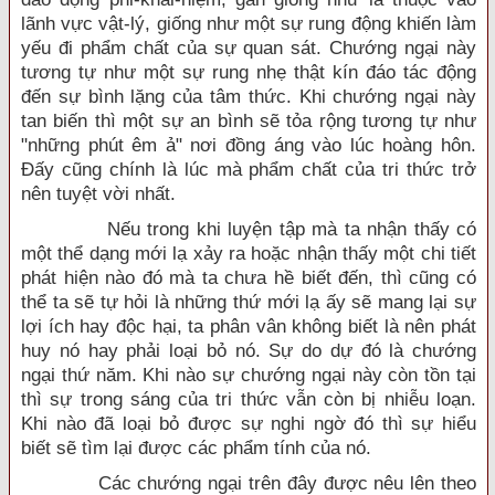
lãnh vực vật-lý, giống như một sự rung động khiến làm
yếu đi phẩm chất của sự quan sát. Chướng ngại này
tương tự như một sự rung nhẹ thật kín đáo tác động
đến sự bình lặng của tâm thức. Khi chướng ngại này
tan biến thì một sự an bình sẽ tỏa rộng tương tự như
"những phút êm ả" nơi đồng áng vào lúc hoàng hôn.
Đấy cũng chính là lúc mà phẩm chất của tri thức trở
nên tuyệt vời nhất.
Nếu trong khi luyện tập mà ta nhận thấy có
một thể dạng mới lạ xảy ra hoặc nhận thấy một chi tiết
phát hiện nào đó mà ta chưa hề biết đến, thì cũng có
thể ta sẽ tự hỏi là những thứ mới lạ ấy sẽ mang lại sự
lợi ích hay độc hại, ta phân vân không biết là nên phát
huy nó hay phải loại bỏ nó. Sự do dự đó là chướng
ngại thứ năm. Khi nào sự chướng ngại này còn tồn tại
thì sự trong sáng của tri thức vẫn còn bị nhiễu loạn.
Khi nào đã loại bỏ được sự nghi ngờ đó thì sự hiểu
biết sẽ tìm lại được các phẩm tính của nó.
Các chướng ngại trên đây được nêu lên theo