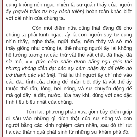
cũng không nên ngạc nhiên là sự quán thấy của người
ấy
(người trầm tư hay hành thiền)
hoàn toàn khác biệt
với cái nhìn của chúng ta.
Còn một điểm nữa cũng thật đáng để cho
chúng ta phải kinh ngạc: ấy là con người suy tư cũng
nhìn thấy, nghe thấy, ngửi thấy, nếm thấy và sờ mó
thấy giống như chúng ta, thế nhưng người ấy lại không
hề tưởng tượng ra các thứ vật thể vật chất đã thấy, đã
sờ mó, v.v.
(tức cảm nhận được bằng ngũ giác thế
nhưng không diễn đạt các sự cảm nhận ấy để biến nó
trở thành các vật thể).
Trái lại thì người ấy chỉ nhờ vào
các đặc tính của chúng để nhận biết đấy là vật thể ấy
thuộc thể rắn, lỏng, hơi nóng, và sự chuyển động để
mà gọi đấy là đất, nước, lửa hay khí, đúng với các đặc
tính tiêu biểu nhất của chúng.
Tóm lại, phương pháp xưa gồm bảy điểm giúp
đi sâu vào những gì đích thật của sự sống và con
người bằng các kinh nghiệm cảm nhận, sau đó thì rút
tỉa các thành quả phát sinh từ những sự khám phá đó.