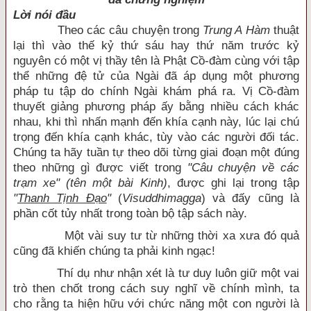
Lời nói đầu
Theo các câu chuyện trong
Trung A Hàm
thuật
lại thì vào thế kỷ thứ sáu hay thứ năm trước kỷ
nguyên có một vị thầy tên là Phật Cồ-đàm cùng với tập
thể những đệ tử của Ngài đã áp dụng một phương
pháp tu tập do chính Ngài khám phá ra. Vị Cồ-đàm
thuyết giảng phương pháp ấy bằng nhiều cách khác
nhau, khi thì nhấn mạnh đến khía cạnh này, lúc lại chú
trọng đến khía cạnh khác, tùy vào các người đối tác.
Chúng ta hãy tuần tự theo dõi từng giai đoạn một đúng
theo những gì được viết trong
"Câu chuyện về các
trạm xe"
(tên một bài Kinh)
, được ghi lại trong tập
"
Thanh Tịnh Đạo
"
(
Visuddhimagga
) và đấy cũng là
phần cốt tủy nhất trong toàn bộ tập sách này.
Một vài suy tư từ những thời xa xưa đó quả
cũng đã khiến chúng ta phải kinh ngạc!
Thí dụ như nhận xét là tư duy luôn giữ một vai
trò then chốt trong cách suy nghĩ về chính mình, ta
cho rằng ta hiện hữu với chức năng một con người là