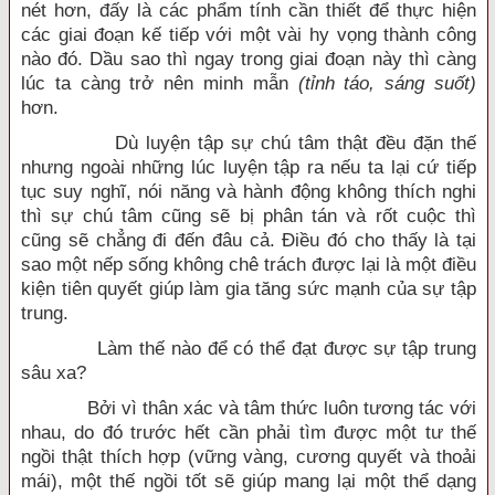
nét hơn, đấy là các phẩm tính cần thiết để thực hiện
các giai đoạn kế tiếp với một vài hy vọng thành công
nào đó. Dầu sao thì ngay trong giai đoạn này thì càng
lúc ta càng trở nên minh mẫn
(tỉnh táo, sáng suốt)
hơn.
Dù luyện tập sự chú tâm thật đều đặn thế
nhưng ngoài những lúc luyện tập ra nếu ta lại cứ tiếp
tục suy nghĩ, nói năng và hành động không thích nghi
thì sự chú tâm cũng sẽ bị phân tán và rốt cuộc thì
cũng sẽ chẳng đi đến đâu cả. Điều đó cho thấy là tại
sao một nếp sống không chê trách được lại là một điều
kiện tiên quyết giúp làm gia tăng sức mạnh của sự tập
trung.
Làm thế nào để có thể đạt được sự tập trung
sâu xa?
Bởi vì thân xác và tâm thức luôn tương tác với
nhau, do đó trước hết cần phải tìm được một tư thế
ngồi thật thích hợp (vững vàng, cương quyết và thoải
mái), một thế ngồi tốt sẽ giúp mang lại một thể dạng