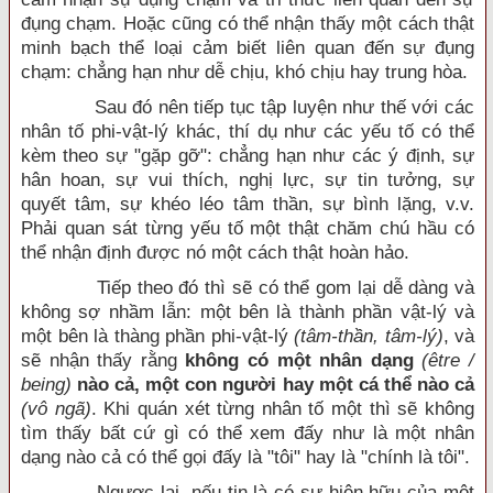
đụng chạm. Hoặc cũng có thể nhận thấy một cách thật
minh bạch thể loại cảm biết liên quan đến sự đụng
chạm: chẳng hạn như dễ chịu, khó chịu hay trung hòa.
Sau đó nên tiếp tục tập luyện như thế với các
nhân tố phi-vật-lý khác, thí dụ như các yếu tố có thể
kèm theo sự "gặp gỡ": chẳng hạn như các ý định, sự
hân hoan, sự vui thích, nghị lực, sự tin tưởng, sự
quyết tâm, sự khéo léo tâm thần, sự bình lặng, v.v.
Phải quan sát từng yếu tố một thật chăm chú hầu có
thể nhận định được nó một cách thật hoàn hảo.
Tiếp theo đó thì sẽ có thể gom lại dễ dàng và
không sợ nhầm lẫn: một bên là thành phần vật-lý và
một bên là thàng phần phi-vật-lý
(tâm-thần, tâm-lý)
, và
sẽ nhận thấy rằng
không có một nhân dạng
(être /
being)
nào cả, một con người hay một cá thể nào cả
(vô ngã)
. Khi quán xét từng nhân tố một thì sẽ không
tìm thấy bất cứ gì có thể xem đấy như là một nhân
dạng nào cả có thể gọi đấy là "tôi" hay là "chính là tôi".
Ngược lại, nếu tin là có sự hiện hữu của một