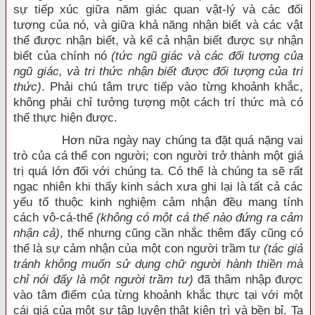
sự tiếp xúc giữa năm giác quan vật-lý và các đối
tượng của nó, và giữa khả năng nhận biết và các vật
thể được nhận biết, và kể cả nhận biết được sự nhận
biết của chính nó
(tức ngũ giác và các đối tượng của
ngũ giác, và tri thức nhận biết được đối tượng của tri
thức)
. Phải chú tâm trực tiếp vào từng khoảnh khắc,
không phải chỉ tưởng tượng một cách trí thức mà có
thể thực hiện được.
Hơn nữa ngày nay chúng ta đặt quá nặng vai
trò của cá thể con người; con người trở thành một giá
trị quá lớn đối với chúng ta. Có thể là chúng ta sẽ rất
ngạc nhiên khi thấy kinh sách xưa ghi lại là tất cả các
yếu tố thuộc kinh nghiệm cảm nhận đều mang tính
cách vô-cá-thể
(không có một cá thể nào đứng ra cảm
nhận cả)
, thế nhưng cũng cần nhắc thêm đấy cũng có
thể là sự cảm nhận của một con người trầm tư
(tác giả
tránh không muốn sử dụng chữ người hành thiền mà
chỉ nói đấy là một người trầm tư)
đã thâm nhập được
vào tâm điểm của từng khoảnh khắc thực tại với một
cái giá của một sự tập luyện thật kiên trì và bền bỉ. Ta