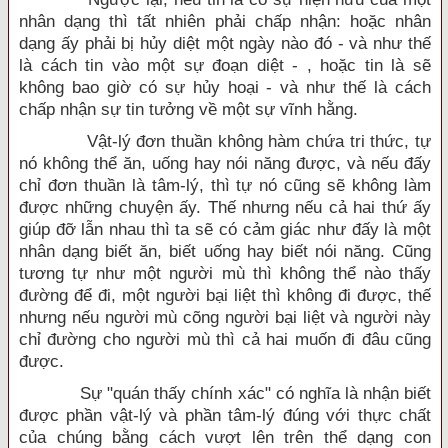
nhân dạng thì tất nhiên phải chấp nhận: hoặc nhân
dạng ấy phải bị hủy diệt một ngày nào đó - và như thế
là cách tin vào một sự đoạn diệt - , hoặc tin là sẽ
không bao giờ có sự hủy hoại - và như thế là cách
chấp nhận sự tin tưởng về một sự vĩnh hằng.
Vật-lý đơn thuần không hàm chứa tri thức, tự
nó không thể ăn, uống hay nói năng được, và nếu đấy
chỉ đơn thuần là tâm-lý, thì tự nó cũng sẽ không làm
được những chuyện ấy. Thế nhưng nếu cả hai thứ ấy
giúp đỡ lẫn nhau thì ta sẽ có cảm giác như đấy là một
nhân dạng biết ăn, biết uống hay biết nói năng. Cũng
tương tự như một người mù thì không thể nào thấy
đường để đi, một người bại liệt thì không đi được, thế
nhưng nếu người mù cõng người bại liệt và người này
chỉ đường cho người mù thì cả hai muốn đi đâu cũng
được.
Sự "quán thấy chính xác" có nghĩa là nhận biết
được phần vật-lý và phần tâm-lý đúng với thực chất
của chúng bằng cách vượt lên trên thể dạng con