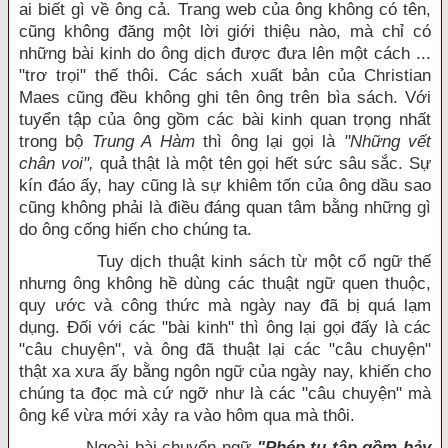
ai biết gì về ông cả. Trang web của ông không có tên,
cũng không đăng một lời giới thiệu nào, mà chỉ có
những bài kinh do ông dịch được đưa lên một cách ...
"trơ trọi" thế thôi. Các sách xuất bản của Christian
Maes cũng đều không ghi tên ông trên bìa sách. Với
tuyển tập của ông gồm các bài kinh quan trọng nhất
trong bộ
Trung A Hàm
thì ông lại gọi là
"Những vết
chân voi",
quả thật là một tên gọi hết sức sâu sắc. Sự
kín đáo ấy, hay cũng là sự khiêm tốn của ông dầu sao
cũng không phải là điều đáng quan tâm bằng những gì
do ông cống hiến cho chúng ta.
Tuy dịch thuật kinh sách từ một cổ ngữ thế
nhưng ông không hề dùng các thuật ngữ quen thuộc,
quy ước và công thức mà ngày nay đã bị quá lạm
dụng. Đối với các "bài kinh" thì ông lại gọi đấy là các
"câu chuyện", và ông đã thuật lại các "câu chuyện"
thật xa xưa ấy bằng ngôn ngữ của ngày nay, khiến cho
chúng ta đọc mà cứ ngỡ như là các "câu chuyện" mà
ông kể vừa mới xảy ra vào hôm qua mà thôi.
Ngoài bài chuyển ngữ
"Phép tu tập gồm bảy