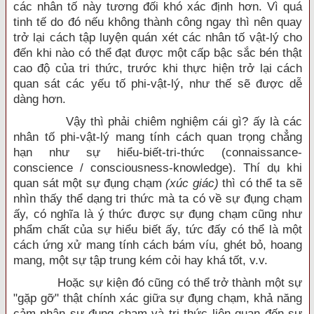
các nhân tố này tương đối khó xác định hơn. Vì quá
tinh tế do đó nếu không thành công ngay thì nên quay
trở lại cách tập luyện quán xét các nhân tố vật-lý cho
đến khi nào có thể đạt được một cấp bậc sắc bén thật
cao độ của tri thức, trước khi thực hiện trở lại cách
quan sát các yếu tố phi-vật-lý, như thế sẽ được dễ
dàng hơn.
Vậy thì phải chiêm nghiệm cái gì? ấy là các
nhân tố phi-vật-lý mang tính cách quan trọng chẳng
hạn như sự hiểu-biết-tri-thức (connaissance-
conscience / consciousness-knowledge). Thí dụ khi
quan sát một sự đụng chạm
(xúc giác)
thì có thể ta sẽ
nhìn thấy thể dạng tri thức mà ta có về sự đụng chạm
ấy, có nghĩa là ý thức được sự đụng chạm cũng như
phẩm chất của sự hiểu biết ấy, tức đấy có thể là một
cách ứng xử mang tính cách bám víu, ghét bỏ, hoang
mang, một sự tập trung kém cỏi hay khá tốt, v.v.
Hoặc sự kiện đó cũng có thể trở thành một sự
"gặp gỡ" thật chính xác giữa sự đụng chạm, khả năng
cảm nhận sự đụng chạm và tri thức liên quan đến sự