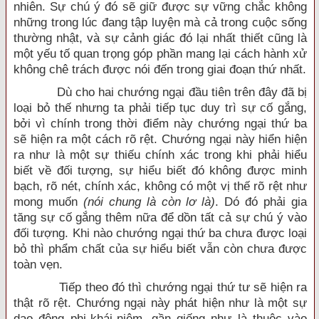
nhiên. Sự chú ý đó sẽ giữ được sự vững chắc không
những trong lúc đang tập luyện mà cả trong cuộc sống
thường nhật, và sự cảnh giác đó lại nhất thiết cũng là
một yếu tố quan trọng góp phần mang lại cách hành xử
không chê trách được nói đến trong giai đoạn thứ nhất.
Dù cho hai chướng ngại đầu tiên trên đây đã bị
loại bỏ thế nhưng ta phải tiếp tục duy trì sự cố gắng,
bởi vì chính trong thời điểm này chướng ngại thứ ba
sẽ hiện ra một cách rõ rệt. Chướng ngại này hiển hiện
ra như là một sự thiếu chính xác trong khi phải hiểu
biết về đối tượng, sự hiểu biết đó không được minh
bạch, rõ nét, chính xác, không có một vị thế rõ rệt như
mong muốn
(nói chung là còn lơ là)
. Dó đó phải gia
tăng sự cố gắng thêm nữa để dồn tất cả sự chú ý vào
đối tượng. Khi nào chướng ngại thứ ba chưa được loại
bỏ thì phẩm chất của sự hiểu biết vẫn còn chưa được
toàn vẹn.
Tiếp theo đó thì chướng ngại thứ tư sẽ hiện ra
thật rõ rệt. Chướng ngại này phát hiện như là một sự
dao động phi-khái-niệm, gần giống như là thuộc vào