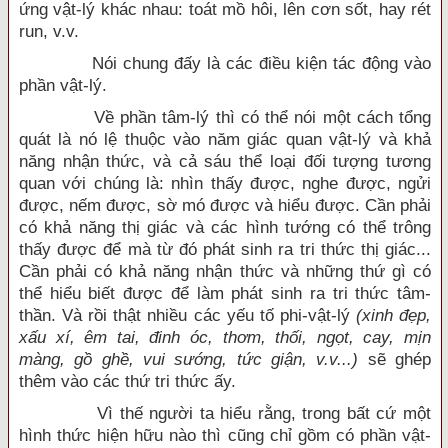
ứng vật-lý khác nhau: toát mồ hôi, lên cơn sốt, hay rét
run, v.v.
Nói chung đấy là các điều kiện tác động vào
phần vật-lý.
Về phần tâm-lý thì có thể nói một cách tổng
quát là nó lệ thuộc vào năm giác quan vật-lý và khả
năng nhận thức, và cả sáu thể loại đối tượng tương
quan với chúng là: nhìn thấy được, nghe được, ngửi
được, nếm được, sờ mó được và hiểu được. Cần phải
có khả năng thị giác và các hình tướng có thể trông
thấy được để mà từ đó phát sinh ra tri thức thị giác...
Cần phải có khả năng nhận thức và những thứ gì có
thể hiểu biết được để làm phát sinh ra tri thức tâm-
thần. Và rồi thật nhiều các yếu tố phi-vật-lý
(xinh đẹp,
xấu xí, êm tai, đinh óc, thơm, thối, ngọt, cay, mịn
màng, gồ ghề, vui sướng, tức giận, v.v...)
sẽ ghép
thêm vào các thứ tri thức ấy.
Vì thế người ta hiểu rằng, trong bất cứ một
hình thức hiện hữu nào thì cũng chỉ gồm có phần vật-