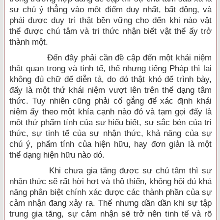
sự chú ý thẳng vào một điểm duy nhất, bất động, và
phải được duy trì thật bền vững cho đến khi nào vật
thể được chú tâm và tri thức nhận biết vật thể ấy trở
thành một.
Đến đây phải cần đề cập đến một khái niệm
thật quan trọng và tinh tế, thế nhưng tiếng Pháp thì lại
không đủ chữ để diễn tả, do đó thật khó để trình bày,
đấy là một thứ khái niệm vượt lên trên thể dạng tâm
thức. Tuy nhiên cũng phải cố gắng để xác định khái
niệm ấy theo một khía cạnh nào đó và tạm gọi đấy là
một thứ phẩm tính của sự hiểu biết, sự sắc bén của tri
thức, sự tinh tế của sự nhận thức, khả năng của sự
chú ý, phẩm tính của hiện hữu, hay đơn giản là một
thể dạng hiện hữu nào dó.
Khi chưa gia tăng được sự chú tâm thì sự
nhận thức sẽ rất hời hợt và thô thiển, không hội đủ khả
năng phân biệt chính xác được các thành phần của sự
cảm nhận đang xảy ra. Thế nhưng dần dần khi sự tập
trung gia tăng, sự cảm nhận sẽ trở nên tinh tế và rõ