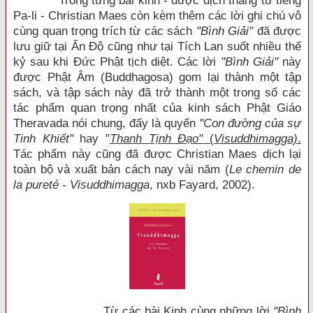
Trong từng bài kinh - được dịch thẳng từ tiếng
Pa-li - Christian Maes còn kèm thêm các lời ghi chú vô
cùng quan trọng trích từ các sách
"Bình Giải"
đã được
lưu giữ tại Ấn Độ cũng như tại Tích Lan suốt nhiều thế
kỷ sau khi Đức Phật tịch diệt. Các lời
"Bình Giải"
này
được Phật Âm (Buddhagosa) gom lại thành một tập
sách, và tập sách này đã trở thành một trong số các
tác phẩm quan trọng nhất của kinh sách Phật Giáo
Theravada nói chung, đấy là quyển
"Con đường của sự
Tinh Khiết"
hay "
Thanh Tịnh Đạo"
(
Visuddhimagga)
.
Tác phẩm này cũng đã được Christian Maes dịch lại
toàn bộ và xuất bản cách nay vài năm (
Le chemin de
la pureté - Visuddhimagga
, nxb Fayard, 2002).
Từ các bài Kinh cùng những lời
"Bình