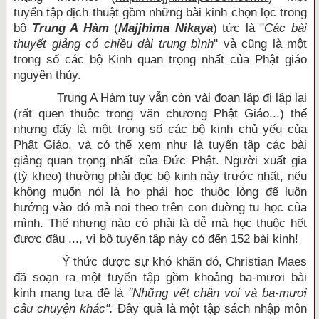
tuyển tập dịch thuật gồm những bài kinh chọn lọc trong
bộ
Trung A Hàm
(
Majjhima Nikaya
) tức là "
Các bài
thuyết giảng có chiều dài trung bình
" và cũng là một
trong số các bộ Kinh quan trọng nhất của Phật giáo
nguyên thủy.
Trung A Hàm tuy vẫn còn vài đoạn lập đi lập lại
(rất quen thuộc trong văn chương Phật Giáo...) thế
nhưng đấy là một trong số các bộ kinh chủ yếu của
Phật Giáo, và có thể xem như là tuyển tập các bài
giảng quan trọng nhất của Đức Phật. Người xuất gia
(tỳ kheo) thường phải đọc bộ kinh này trước nhất, nếu
không muốn nói là họ phải học thuộc lòng để luôn
hướng vào đó mà noi theo trên con đuờng tu học của
mình. Thế nhưng nào có phải là dễ mà học thuộc hết
được đâu ..., vì bộ tuyển tập này có đến 152 bài kinh!
Ý thức được sự khó khăn đó, Christian Maes
đã soạn ra một tuyển tập gồm khoảng ba-mươi bài
kinh mang tựa đề là
"Những vết chân voi và ba-mươi
câu chuyện khác".
Đây quả là một tập sách nhập môn