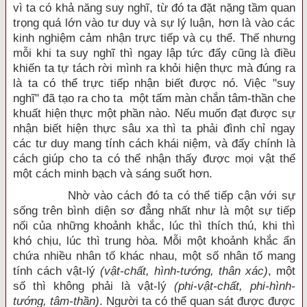
vì ta có khả năng suy nghĩ, từ đó ta đặt nặng tầm quan
trọng quá lớn vào tư duy và sự lý luận, hơn là vào các
kinh nghiệm cảm nhận trực tiếp và cụ thể. Thế nhưng
mỗi khi ta suy nghĩ thì ngay lập tức đấy cũng là điều
khiến ta tự tách rời mình ra khỏi hiện thực mà đúng ra
là ta có thể trực tiếp nhận biết được nó. Việc "suy
nghĩ" đã tạo ra cho ta một tấm màn chắn tâm-thần che
khuất hiện thực một phần nào. Nếu muốn đạt được sự
nhận biết hiện thực sâu xa thì ta phải đình chỉ ngay
các tư duy mang tính cách khái niệm, và đấy chính là
cách giúp cho ta có thể nhận thấy được mọi vật thể
một cách minh bạch và sáng suốt hơn.
Nhờ vào cách đó ta có thể tiếp cận với sự
sống trên bình diện sơ đẳng nhất như là một sự tiếp
nối của những khoảnh khắc, lúc thì thích thú, khi thì
khó chịu, lúc thì trung hòa. Mỗi một khoảnh khắc ẩn
chứa nhiều nhân tố khác nhau, một số nhân tố mang
tính cách vật-lý
(vật-chất, hình-tướng, thân xác)
, một
số thì không phải là vật-lý
(phi-vật-chất, phi-hình-
tướng, tâm-thần)
. Người ta có thể quan sát được được