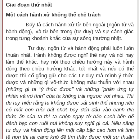
Giai đoạn thứ nhất
Một cách hành xử không thể chê trách
Đấy là cách hành xử từ bên ngoài (ngôn từ và
hành động), và từ bên trong (tư duy) và sự cảnh giác
trong từng khoảnh khắc của sự sống thường nhật.
Tư duy, ngôn từ và hành động phải luôn luôn
thuần nhất, tránh không được nghĩ thế này và nói hay
làm thế khác, hay nói theo chiều hướng này và hành
động theo chiều hướng khác, tốt nhất và nếu có thể
được thì cố gắng giữ cho các tư duy mà mình ý-thức
được và những gì vô-thức không mâu thuẫn với nhau
(những gì ta "ý thức được" và những "phản ứng tự
nhiên và vô tình" của ta không trái ngược với nhau. Thí
dụ tuy hiểu rằng ta không được sát sinh thế nhưng nếu
có một con ruồi bất chợt bay đến đậu vào cạnh đĩa
thức ăn của ta thì ta chộp ngay tờ báo cạnh bên để
đánh bẹp con ruồi mà không suy nghĩ gì cả. Nếu nâng
tư duy và hành động lên một cấp bậc cao hơn và tinh
tế hơn thì lại càng khó để tìm thấy được một sự thuần