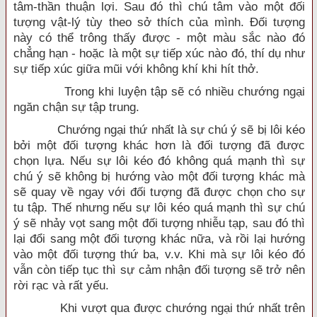
tâm-thần thuận lợi. Sau đó thì chú tâm vào một đối
tượng vật-lý tùy theo sở thích của mình. Đối tượng
này có thể trông thấy được - một màu sắc nào đó
chẳng hạn - hoặc là một sự tiếp xúc nào đó, thí dụ như
sự tiếp xúc giữa mũi với không khí khi hít thở.
Trong khi luyện tập sẽ có nhiều chướng ngại
ngăn chận sự tập trung.
Chướng ngại thứ nhất là sự chú ý sẽ bị lôi kéo
bởi một đối tượng khác hơn là đối tượng đã được
chọn lựa. Nếu sự lôi kéo đó không quá mạnh thì sự
chú ý sẽ không bị hướng vào một đối tượng khác mà
sẽ quay về ngay với đối tượng đã được chọn cho sự
tu tập. Thế nhưng nếu sự lôi kéo quá mạnh thì sự chú
ý sẽ nhảy vọt sang một đối tượng nhiễu tạp, sau đó thì
lại đổi sang một đối tượng khác nữa, và rồi lại hướng
vào một đối tượng thứ ba, v.v. Khi mà sự lôi kéo đó
vẫn còn tiếp tục thì sự cảm nhận đối tượng sẽ trở nên
rời rạc và rất yếu.
Khi vượt qua được chướng ngại thứ nhất trên