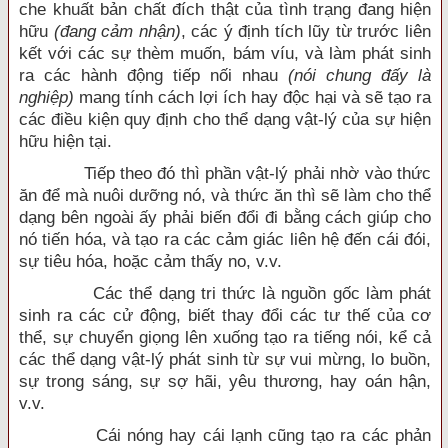
che khuất bản chất đích thật của tình trạng đang hiện
hữu
(đang cảm nhận)
, các ý định tích lũy từ trước liên
kết với các sự thèm muốn, bám víu, và làm phát sinh
ra các hành động tiếp nối nhau
(nói chung đấy là
nghiệp)
mang tính cách lợi ích hay độc hại và sẽ tạo ra
các điều kiện quy định cho thể dạng vật-lý của sự hiện
hữu hiện tại.
Tiếp theo đó thì phần vật-lý phải nhờ vào thức
ăn để mà nuôi dưỡng nó, và thức ăn thì sẽ làm cho thể
dạng bên ngoài ấy phải biến đổi đi bằng cách giúp cho
nó tiến hóa, và tạo ra các cảm giác liên hệ đến cái đói,
sự tiêu hóa, hoặc cảm thấy no, v.v.
Các thể dạng tri thức là nguồn gốc làm phát
sinh ra các cử động, biết thay đổi các tư thế của cơ
thể, sự chuyển giọng lên xuống tạo ra tiếng nói, kể cả
các thể dạng vật-lý phát sinh từ sự vui mừng, lo buồn,
sự trong sáng, sự sợ hãi, yêu thương, hay oán hận,
v.v.
Cái nóng hay cái lạnh cũng tạo ra các phản