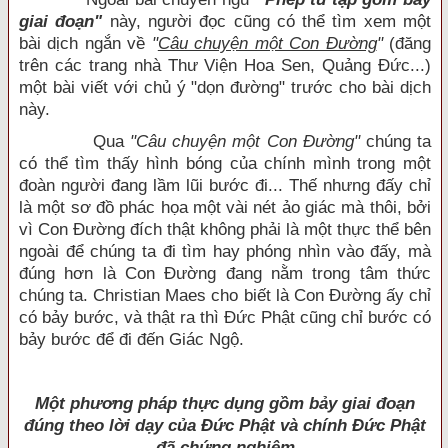
giai đoạn"
này, người đọc cũng có thể tìm xem một
bài dịch ngắn về
"
Câu chuyện một Con Đường
"
(đăng
trên các trang nhà Thư Viện Hoa Sen, Quảng Đức...)
một bài viết với chủ ý "dọn đường" trước cho bài dịch
này.
Qua
"Câu chuyện một Con Đường"
chúng ta
có thể tìm thấy hình bóng của chính mình trong một
đoàn người đang lầm lũi bước đi... Thế nhưng đấy chỉ
là một sơ đồ phác họa một vài nét ảo giác mà thôi, bởi
vì Con Đường đích thật không phải là một thực thể bên
ngoài để chúng ta đi tìm hay phóng nhìn vào đấy, mà
đúng hơn là Con Đường đang nằm trong tâm thức
chúng ta. Christian Maes cho biết là Con Đường ấy chỉ
có bảy bước, và thật ra thì Đức Phật cũng chỉ bước có
bảy bước để đi đến Giác Ngộ.
Một phương pháp thực dụng gồm bảy giai đoạn
đúng theo lời dạy của Đức Phật và chính Đức Phật
đã chứng nghiệm