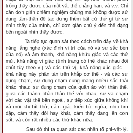
trông thấy được của một vật thể chẳng hạn, và v.v. Chỉ
cần đơn giản chiêm nghiệm chúng mà không được sử
dụng tâm-thần để tạo dựng thêm bất cứ thứ gì từ sự
nhìn thấy của mình, chỉ đơn giản chú ý đến thể dạng
bên ngoài nhìn thấy được.
Ta tiếp tục quan sát theo cách trên đây về khả
năng lắng nghe (xác định vị trí của nó và sự sắc bén
của nó) và âm thanh, khả năng khứu giác và các thứ
mùi, khả năng vị giác (tình trạng có thể khác nhau đôi
chút tùy theo vị) và các thứ vị, khả năng xúc giác -
khả năng này phân tán trên khắp cơ thể - và các sự
đụng chạm, sự đụng chạm cũng mang nhiều sắc thái
khác nhau: sự đụng chạm của quần áo với thân thể,
giữa các thành phần thân thể với nhau, sự va chạm
với các vật thể bên ngoài, sự tiếp xúc giữa không khí
và mũi khi hít thở, cảm giác kiến bò, ngứa, nhịp tim
đập, cảm thấy đói hay khát, cảm thấy đang lên cơn
sốt, và còn rất nhiều các thứ khác nữa.
Sau đó thì ta quan sát các nhân tố phi-vật-lý,