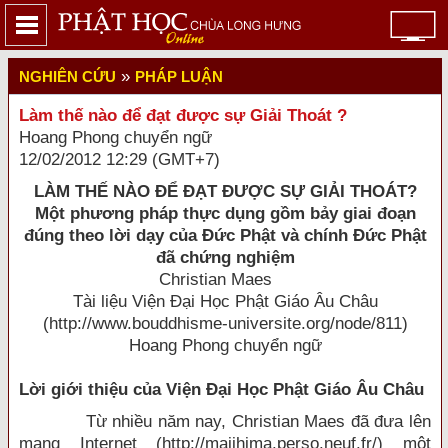
»
NGHIÊN CỨU
PHÁP LUẬN
Làm thế nào để đạt được sự Giải Thoát ?
Hoang Phong chuyển ngữ
12/02/2012 12:29 (GMT+7)
LÀM THẾ NÀO ĐỂ ĐẠT ĐƯỢC SỰ GIẢI THOÁT?
Một phương pháp thực dụng gồm bảy giai đoạn
đúng theo lời dạy của Đức Phật và chính Đức Phật
đã chứng nghiệm
Christian Maes
Tài liệu Viện Đại Học Phật Giáo Âu Châu
(http://www.bouddhisme-universite.org/node/811)
Hoang Phong chuyển ngữ
Lời giới thiệu của Viện Đại Học Phật Giáo Âu Châu
Từ nhiều năm nay, Christian Maes đã đưa lên
mạng Internet (
http://majjhima.perso.neuf.fr/
) một