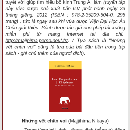
tuyệt vời giúp tìm hiểu bộ kinh Trung A Hàm
(tuyển tập
này vừa được nhà xuất bản ILV phát hành ngày 23
tháng giêng, 2012 (
ISBN : 978-2-35209-504-0,
295
trang) , tức là ngay sau khi vừa được Viện Đại Học Âu
Châu giới thiệu. Sách được tác giả cho phép tải xuống
miễn phí từ mạng Internet tại địa chỉ:
http://majjhima.perso.neuf.fr/
. / Tựa sách là "Những
vết chân voi" cũng là tựa của bài đầu tiên trong tập
sách - ghi chú thêm của người dịch)
.
Những vết chân voi
(Majjihima Nikaya)