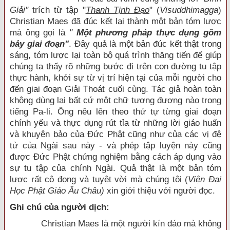
Giải"
trích từ tập "
Thanh Tịnh Đạo
" (
Visuddhimagga
)
Christian Maes đã đúc kết lại thành một bản tóm lược
mà ông gọi là
"
Một phương pháp thực dụng gồm
bảy giai đoạn"
. Đây quả là một bản đúc kết thật trong
sáng, tóm lược lại toàn bộ quá trình thăng tiến để giúp
chúng ta thấy rõ những bước đi trên con đường tu tập
thực hành, khởi sự từ vị trí hiện tại của mỗi người cho
đến giai đoạn Giải Thoát cuối cùng. Tác giả hoàn toàn
không dùng lại bất cứ một chữ tương đương nào trong
tiếng Pa-li. Ông nêu lên theo thứ tự từng giai đoạn
chính yếu và thực dụng rút tỉa từ những lời giáo huấn
và khuyên bảo của Đức Phật cũng như của các vị đệ
tử của Ngài sau này - và phép tập luyện này cũng
được Đức Phật chứng nghiệm bằng cách áp dụng vào
sự tu tập của chính Ngài. Quả thật là một bản tóm
lược rất cô đọng và tuyệt vời mà chúng tôi (
Viện Đại
Học Phật Giáo Âu Châu)
xin giới thiệu với người đọc.
Ghi chú của người dịch:
Christian Maes là một người kín đáo mà không