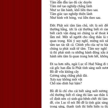
Tâm dẫn đầu tạo đủ các duyên
Tâm mê tạo nghiệp chẳng lành
Như xe lăn bánh, khổ liền theo sau.
Tâm giác tạo nghiệp thiện lành
Như hình với bóng, vui liền theo sau.
Đức Phật nói tâm làm chủ, tức là nói đến
thường hằng, tức là cái thường biết rõ rà
biết cách vận dụng nó chúng ta sẽ thoát 
lầm mê. Một số người cho rằng thân là t
quan trọng. Khi ý suy nghĩ, miệng nói n
tâm tạo tác tất cả. Chính yếu của sự tu h
chúng ta phát xuất từ tâm. Tâm suy nghĩ 
tà thì phát sinh ra những hành động xấu 
hành nên tâm là quan trọng hơn hết, khôn
Đi xa hơn nữa, ngài Lục tổ Huệ Năng đi t
cái gốc ban đầu là Phật tính sáng suốt nư
Bồ đề vốn không cây
Gương sáng chẳng phải đài.
Xưa nay không một vật
Chỗ nào dính bụi bặm?
Bồ đề là chỉ cho cái biết sáng suốt nươn
chỉ thường biết rõ ràng thì làm sao thân
cố định nên có sinh-già-bệnh-chết thì là
đề, còn Lục tổ nói Bồ đề là tính giác sán
trong sáng, thanh tịnh thì biến hiện ra 