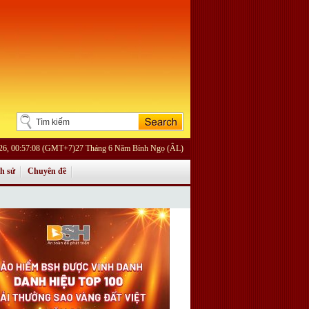
026, 00:57:08 (GMT+7)27 Tháng 6 Năm Bính Ngọ (ÂL)
ch sử
Chuyên đề