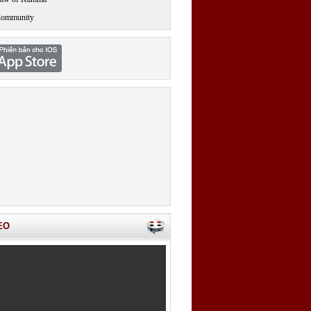
Community
EO