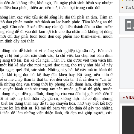
n đến ăn không tiêu, khó ngủ, lâu ngày phát sinh bệnh suy nhược
o điều họa phúc, thiện ác, nên hư, thành bại trong cuộc đời.
The 
ông làm các việc xấu ác để sống lâu dài thì phải an tâm. Tâm an
, khổ đau phiền muộn trở thành an lạc hạnh phúc. Tâm không an thì
g ngã. Cho nên từ xưa đến nay các bậc hiền thánh đều tu tâm trước
ng vàng để đi vào đời làm lợi ích cho tha nhân mà không bị dòng
 mới chỉ dạy phải luôn luôn dọn dẹp phiền não tham-sân-si, muốn
ám dính đầy nơi thân.
đông nên dễ hành trì vì chúng sinh nghiệp tập sâu dày. Bản chất
 vì bị bụi phiền não dính vào, ta chỉ việc lau chụi bụi bám dính
 sáng trở lại. Bài kệ của ngài Thần Tú khi được viết trên vách khi
 một bài kệ này cho mọi người đọc tụng, thọ trì y như bài kệ này
ịa ngục, quỷ đói, súc sinh. Những ai y bài kệ này mà tu hành thì
chùa khi tụng đọc bài kệ thảy đều khen hay. Rõ ràng, nếu nhìn ở
ẻ si mê chấp thân là thật ta, rồi đến của ta. Tất cả đều vì “cái ta”
là những ông vua trong thời kỳ phong kiến tham lam, chấp trước,
m quyền hành sinh sát trong tay nên muốn giết ai thì giết, muốn
i đụng chạm đến gia đình, dòng họ của vua đều bị giết chết đến 7
» VID
i trí tuệ, tuy biết thân này giả có, không thực thể cố định nhưng
biết lợi dụng thân này để tu tập chuyển hóa, nhờ vậy biết kết hợp
được lợi ích thật sự. Kẻ mê thì bám víu vào thân để gây tạo những
nơi thân để làm những việc thiện lành, tốt đẹp mà giúp người, cứu