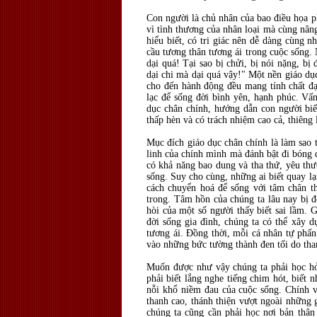
Con người là chủ nhân của bao điều họa p
vì tình thương của nhân loại mà cùng nâng
hiểu biết, có tri giác nên dễ dàng cùng nh
cầu tương thân tương ái trong cuộc sống.
dại quá! Tại sao bị chửi, bị nói nặng, b
dại chi mà dại quá vậy!" Một nền giáo dục
cho đến hành động đều mang tính chất đạ
lạc để sống đời bình yên, hạnh phúc. Vấn
dục chân chính, hướng dẫn con người bi
thấp hèn và có trách nhiệm cao cả, thiêng 
Mục đích giáo dục chân chính là làm sao 
linh của chính mình mà đánh bật đi bóng 
có khả năng bao dung và tha thứ, yêu thư
sống. Suy cho cùng, những ai biết quay l
cách chuyển hoá để sống với tâm chân th
trong. Tâm hồn của chúng ta lâu nay bị 
hòi của một số người thấy biết sai lầm. 
đời sống gia đình, chúng ta có thể xây 
tương ái. Đồng thời, mỗi cá nhân tự phấn
vào những bức tường thành đen tối do tha
Muốn được như vậy chúng ta phải học hỏi 
phải biết lắng nghe tiếng chim hót, biết 
nỗi khổ niềm đau của cuộc sống. Chính v
thanh cao, thánh thiện vượt ngoài những 
chúng ta cũng cần phải học nơi bản thân