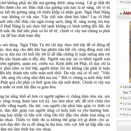
Ca kh
chớ không phải do đài mà gương được sáng trong. Cái gì thật thì
iểm thêm cho nó. Bản chất của gương xưa nay là tự sáng, chỉ vì bị
bụi hết thì gương sáng rỡ chiếu khắp cả nhân gian. Ngài Huệ Năng
» ẢN
a nay không có vật nào. Vậy chỗ nào dính bụi bặm? Lục tổ Huệ
suốt nên chỗ thấy của ngài trong sạch, lặng lẽ, sáng trong mà hay
 tổ Huệ Năng là nói theo thể tánh không có hình tướng đối đãi, đó
nh mắc đủ thứ nên phải xả bỏ từ từ, chính vì vậy mà chúng ta phải
 lại để bụi dính bám đầy.
nói đúng. Ngài Thần Tú thì chỉ dạy theo thứ lớp để số đông dễ
chùi, dọn dẹp cho đến khi bụi phiền não hết rồi cũng đồng một chỗ
u tu sửa mà chỉ biết lấy lời tổ để dẫn chứng lý luận suông nên rơi
hiền não tham-sân-si đầy dẫy. Người sau này lại có bệnh người xưa
êm nghiệm, quán xét, chiếu soi. Kinh điển lời Phật, tổ dạy chỉ là
 phải tiệm tu thứ lớp, người được rồi thì không cần phải lý luận
đến khi thành tựu viên mãn mới thôi. Do vậy mà có tổ nói: “Việc
lớn sáng rồi cũng như đưa ma mẹ.” Bởi vì chúng ta mới thấy biết
 Phật quả cần phải có thời gian lâu dài mới được. Chính vì vậy mà
n mãn và mới bắt đầu ra giáo hóa.
Lời d
Tuệ
ng lại sống khổ sở hơn cả người nghèo vì chẳng dám tiêu xài, nói
Đại l
 sống trong tham lam ích kỷ, lao tâm nhọc sức để tích chứa cho
Lũ lụ
iển vững mạnh, lâu dài, con người cần phải làm giàu tri thức và
Từ hi
hội, đạo đức giúp con người sống có hiểu biết và yêu thương hơn.
ung bay khắp cả bầu trời rộng lớn bồi đắp cho nhân loại sống có
Phât t
ào nhau. Thiếu tri thức thì ta không thể giúp ích gì được cho ai.
ách đạo đức thì ta dễ dàng bị tha hóa, tiêu cực bởi sự hấp dẫn của
 đẹp mà làm thiệt hại cho nhau.