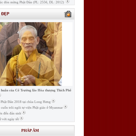
úc đón mừng Phật Đản (PL: 2556, DL: 2012)
H ĐẸP
i huấn của Cố Trưởng lão Hòa thượng Thích Phổ
ễ Phật Đản 2018 tại chùa Long Hưng
t cuốn trôi ngôi tự viện Phật giáo ở Myanmar
ện đến đản sinh
ử với ngày tết
PHÁP ÂM