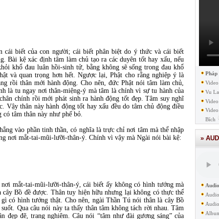
 cái biết của con người; cái biết phân biệt do ý thức và cái biết
ng. Bài kệ xác định tâm làm chủ tạo ra các duyên tốt hay xấu, nếu
khỏi khổ đau luân hồi-sinh tử, bằng không sẽ sống trong đau khổ
Pháp
hật và quan trọng hơn hết. Ngược lại, Phật cho rằng nghiệp ý là
ăng rồi thân mới hành động. Cho nên, đức Phật nói tâm làm chủ,
Video
ành là tu ngay nơi thân-miệng-ý mà tâm là chính vì sự tu hành của
Vu La
chân chính rồi mới phát sinh ra hành động tốt đẹp. Tâm suy nghĩ
Video
ác. Vậy thân này hành động tốt hay xấu đều do tâm chủ động điều
Video
g có tâm thân này như phế bỏ.
Bích
hẳng vào phần tinh thần, có nghĩa là trực chỉ nơi tâm mà thể nhập
ơng nơi mắt-tai-mũi-lưỡi-thân-ý. Chính vì vậy mà Ngài nói bài kệ:
» AUD
g nơi mắt-tai-mũi-lưỡi-thân-ý, cái biết ấy không có hình tướng mà
Audio
 là cây Bồ đề được. Thân tuy hiện hữu nhưng lại không có thực thể
Audio
m gì có hình tướng thật. Cho nên, ngài Thần Tú nói thân là cây Bồ
Audio
g suốt. Qua câu nói này ta thấy thân tâm không tách rời nhau. Tâm
Albu
thân đẹp đẽ, trang nghiêm. Câu nói “tâm như đài gương sáng” của