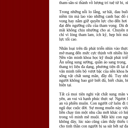
tham-sân-si thành vô lượng trí tuệ từ bi,
Trong những nỗi lo lắng, sợ hãi, đau buồ
niềm tin mà lao vào những canh bạc đỏ 
vọng hay nắm giữ quyền lực cho đến hơi
đạt đến ngưỡng cửa của tham vọng. Dù đó
mãi không chịu nhường cho ai. Chuyện n
chỉ vì lòng tham lam, ích kỷ, hẹp hòi mà
lực tối cao.
Nhân loại trên đà phát triển nhìn vào thực
mở mang đến mức cực thịnh với nhiều hình
Nền văn minh khoa học kỹ thuật phát tri
Ăn uống sung sướng, quần áo sang trọng, t
thang trị liệu đa dạng, phương tiện đi l
văn minh tiến bộ vượt bậc của nền khoa h
sống vật chất sung mãn, đầy đủ. Tuy nh
người không bao giờ biết đủ, biết chán, b
hiện tại.
Tất cả mọi tiện nghi vật chất sung mãn
yên, an vui và hạnh phúc thực sự. Ngược l
an và phiền muộn. Con người cứ luôn đi 
ngũ dục cuộc đời. Sự mong muốn này vừa 
liền chạy tìm một nhu cầu mới khác có hi
trong vô minh mê muội. Một khi con ngư
không đáy, lúc nào cũng cảm thấy thiếu t
cho tinh thần con người bị sa sút bởi sự 