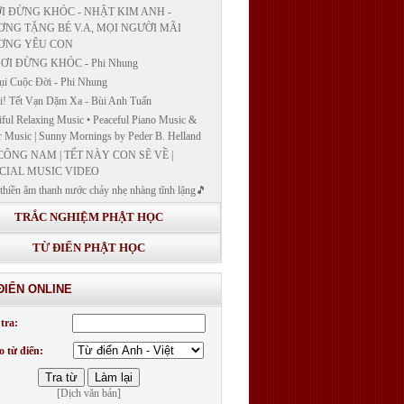
I ĐỪNG KHÓC - NHẬT KIM ANH -
NG TẶNG BÉ V.A, MỌI NGƯỜI MÃI
ƠNG YÊU CON
ƠI ĐỪNG KHÓC - Phi Nhung
ụi Cuộc Đời - Phi Nhung
! Tết Vạn Dặm Xa - Bùi Anh Tuấn
iful Relaxing Music • Peaceful Piano Music &
r Music | Sunny Mornings by Peder B. Helland
CÔNG NAM | TẾT NÀY CON SẼ VỀ |
CIAL MUSIC VIDEO
thiền âm thanh nước chảy nhẹ nhàng tĩnh lặng🎵
thiền lặng tâm
TRẮC NGHIỆM PHẬT HỌC
ĐÁP VÀ BẾ GIẢNG LỚP "GIẢNG GIẢI
H BẢN NGUYỆN CÔNG ĐỨC DƯỢC SƯ
TỪ ĐIỂN PHẬT HỌC
 LY QUANG NHƯ LAI"
G GIẢI KINH DƯỢC SƯ - BÀI 14/ GIẢNG
ĐIỂN ONLINE
I KINH BẢN NGUYỆN CÔNG ĐỨC DƯỢC
LƯU LY QUANG NHƯ LAI
tra:
G GIẢI KINH DƯỢC SƯ
o từ điển:
[Dịch văn bản]