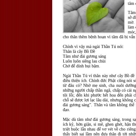
tâm 
Tâm 
sở d
mờ. 
làm 
móc,
cho thân thêm bệnh hoạn vì tâm đã bị vẩn
Chính vì vậy mà ngài Thần Tú nói:
Thân là cây Bồ Đề
Tâm như đài gương sáng
Luôn luôn siêng lau chùi
Chớ để dính bụi bặm.
Ngài Thần Tú ví thân này như cây Bồ đề 
điều thiện ích. Chính đức Phật cũng nói 
từ đâu có? Nhờ mẹ sinh, cha nuôi dưỡng
những người chấp thần ngã, chấp có cái ng
tội lỗi; đến khi phước hết họa đến phải 
chỗ sẽ được lợi lạc lâu dài, nhưng không
đài gương sáng”. Thân và tâm không thể t
đạo.
Mặc dù tâm như đài gương sáng, trong sạc
ích kỷ, hờn giận, si mê, ghen ghét, hận th
triệt buộc lẫn nhau để vơ vét về cho riê
thấy biết sai lầm nên đưa thân đi tới nh