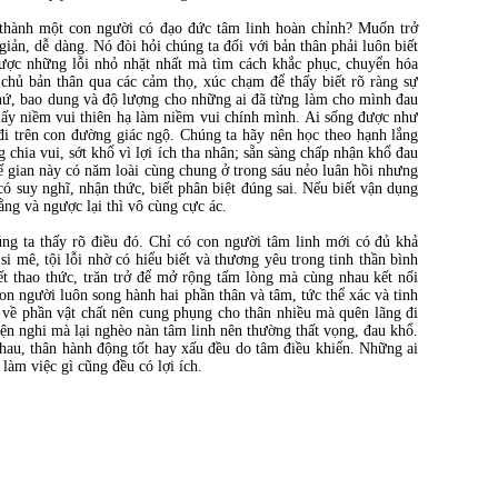
 thành một con người có đạo đức tâm linh hoàn chỉnh? Muốn trở
iản, dễ dàng. Nó đòi hỏi chúng ta đối với bản thân phải luôn biết
 được những lỗi nhỏ nhặt nhất mà tìm cách khắc phục, chuyển hóa
chủ bản thân qua các cảm thọ, xúc chạm để thấy biết rõ ràng sự
 thứ, bao dung và độ lượng cho những ai đã từng làm cho mình đau
, lấy niềm vui thiên hạ làm niềm vui chính mình. Ai sống được như
đi trên con đường giác ngộ. Chúng ta hãy nên học theo hạnh lắng
chia vui, sớt khổ vì lợi ích tha nhân; sẵn sàng chấp nhận khổ đau
 gian này có năm loài cùng chung ở trong sáu nẻo luân hồi nhưng
ó suy nghĩ, nhận thức, biết phân biệt đúng sai. Nếu biết vận dụng
ằng và ngược lại thì vô cùng cực ác.
ng ta thấy rõ điều đó. Chỉ có con người tâm linh mới có đủ khả
si mê, tội lỗi nhờ có hiểu biết và thương yêu trong tinh thần bình
ết thao thức, trăn trở để mở rộng tấm lòng mà cùng nhau kết nối
on người luôn song hành hai phần thân và tâm, tức thể xác và tinh
 về phần vật chất nên cung phụng cho thân nhiều mà quên lãng đi
tiện nghi mà lại nghèo nàn tâm linh nên thường thất vọng, đau khổ.
nhau, thân hành động tốt hay xấu đều do tâm điều khiển. Những ai
 làm việc gì cũng đều có lợi ích.