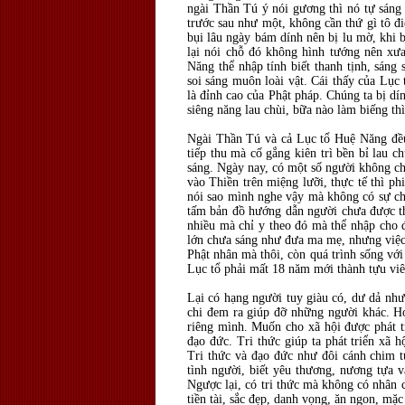
ngài Thần Tú ý nói gương thì nó tự sáng 
trước sau như một, không cần thứ gì tô đ
bụi lâu ngày bám dính nên bị lu mờ, khi 
lại nói chỗ đó không hình tướng nên xư
Năng thể nhập tính biết thanh tịnh, sáng 
soi sáng muôn loài vật. Cái thấy của Lục
là đỉnh cao của Phật pháp. Chúng ta bị dí
siêng năng lau chùi, bữa nào làm biếng thì
Ngài Thần Tú và cả Lục tổ Huệ Năng đều 
tiếp thu mà cố gắng kiên trì bền bỉ lau 
sáng. Ngày nay, có một số người không chị
vào Thiền trên miệng lưỡi, thực tế thì p
nói sao mình nghe vậy mà không có sự chi
tấm bản đồ hướng dẫn người chưa được thì
nhiều mà chỉ y theo đó mà thể nhập cho 
lớn chưa sáng như đưa ma mẹ, nhưng việc 
Phật nhân mà thôi, còn quá trình sống với
Lục tổ phải mất 18 năm mới thành tựu viê
Lại có hạng người tuy giàu có, dư dả như
chi đem ra giúp đỡ những người khác. Họ
riêng mình. Muốn cho xã hội được phát tr
đạo đức. Tri thức giúp ta phát triển xã 
Tri thức và đạo đức như đôi cánh chim t
tình người, biết yêu thương, nương tựa v
Ngược lại, có tri thức mà không có nhân c
tiền tài, sắc đẹp, danh vọng, ăn ngon, mặc