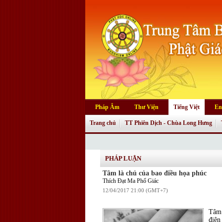
Pháp Âm
Thư Viện
Tiếng Việt
En
Trang chủ
TT Phiên Dịch - Chùa Long Hưng
PHÁP LUẬN
Tâm là chủ của bao điều họa phúc
Thích Đạt Ma Phổ Giác
12/04/2017 21:00 (GMT+7)
Tâm 
điên