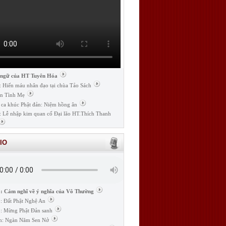
 ngữ của HT Tuyên Hóa
: Hiến máu nhân đạo tại chùa Tảo Sách
n Tình Mẹ
 ca khúc Phật đản: Niệm hồng ân
: Lễ nhập kim quan cố Đại lão HT.Thích Thanh
IO
: Cảm nghĩ về ý nghĩa của Vô Thường
: Đất Phật Nghệ An
: Mừng Phật Đản sanh
m: Ngàn Năm Sen Nở