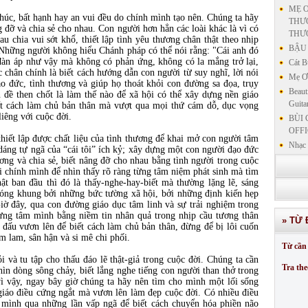
MẸ Ơ
húc, bất hạnh hay an vui đều do chính mình tạo nên. Chúng ta hãy
THƯƠ
 đỡ và chia sẻ cho nhau. Con người hơn hẳn các loài khác là vì có
THƯ
au chia vui sớt khổ, thiết lập tình yêu thương chân thật theo nhịp
BẬU 
 Những người không hiểu Chánh pháp có thể nói rằng: "Cái anh đó
ị đàn áp như vậy mà không có phản ứng, không có la mắng trở lại,
Cát B
 chân chính là biết cách hướng dẫn con người từ suy nghĩ, lời nói
Mẹ Ơi
o đức, tình thương và giúp họ thoát khỏi con đường sa đọa, trụy
Beaut
 đề then chốt là làm thế nào để xã hội có thể xây dựng nền giáo
Guita
ết cách làm chủ bản thân mà vượt qua mọi thứ cám dỗ, dục vọng
liêng với cuộc đời.
BÙI 
OFFI
thiết lập được chất liệu của tình thương để khai mở con người tâm
Nhạc 
dáng tự ngã của “cái tôi” ích kỷ; xây dựng một con người đạo đức
Nhạc 
ơng và chia sẻ, biết nâng đỡ cho nhau bằng tình người trong cuộc
ại chính mình để nhìn thấy rõ ràng từng tâm niệm phát sinh mà tìm
VẤN 
ật ban đầu thì đó là thấy-nghe-hay-biết mà thường lặng lẽ, sáng
KIN
đóng khung bởi những bức tường xã hội, bởi những định kiến hẹp
LƯU
Giờ đây, qua con đường giáo dục tâm linh và sự trải nghiệm trong
GIẢN
dựng tâm mình bằng niềm tin nhân quả trong nhịp cầu tương thân
» TỪ 
GIẢ
 đấu vươn lên để biết cách làm chủ bản thân, đừng để bị lôi cuốn
m lam, sân hận và si mê chi phối.
SƯ 
Từ cần 
GIẢN
và tu tập cho thấu đáo lẽ thật-giả trong cuộc đời. Chúng ta cần
Tra the
nhìn dòng sông chảy, biết lắng nghe tiếng con người than thở trong
ì vậy, ngay bây giờ chúng ta hãy nên tìm cho mình một lối sống
giáo điều cứng ngắt mà vươn lên làm đẹp cuộc đời. Có nhiều điều
 mình qua những lần vấp ngã để biết cách chuyển hóa phiền não