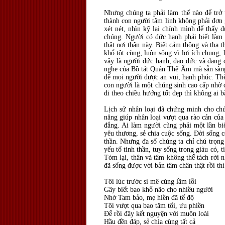
Nhưng chúng ta phải làm thế nào để trở
thành con người tâm linh không phải đơn g
xét nét, nhìn kỹ lại chính mình để thấy
chúng. Người có đức hạnh phải biết làm 
thật nơi thân này. Biết cảm thông và tha
khổ tột cùng; luôn sống vì lợi ích chung
vậy là người đức hạnh, đạo đức và đang 
nghe của Bồ tát Quán Thế Âm mà sẵn sàng 
để mọi người được an vui, hạnh phúc. Thế
con người là một chúng sinh cao cấp nhờ c
đi theo chiều hướng tốt đẹp thì không ai b
Lịch sử nhân loại đã chứng minh cho chú
năng giúp nhân loại vượt qua rào cản của 
đẳng. Ai làm người cũng phải một lần bi
yêu thương, sẻ chia cuộc sống. Đời sống c
thần. Nhưng đa số chúng ta chỉ chú trọng
yếu tố tinh thần, tuy sống trong giàu có, 
Tóm lại, thân và tâm không thể tách rời 
đã sống được với bản tâm chân thật rồi thì
Tôi lúc trước si mê cùng lầm lỗi
Gây biết bao khổ não cho nhiều người
Nhờ Tam bảo, mẹ hiền đã tế độ
Tôi vượt qua bao tăm tối, ưu phiền
Để rồi đây kết nguyện với muôn loài
Hầu đền đáp, sẻ chia cùng tất cả