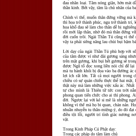
đau nhân loại. Tâm nóng giận, hờn mát dẫ
thần kinh. Bởi vậy, tâm là chủ nhân của ba
Chính vì thế, muốn thân đứng vững mà kh
thì họa trở thành phúc, ngu trở thành trí
họa khổ đau sẽ làm cho thân dễ bị nghiên
rồi mới lập thân, nhờ đó mà thân đứng vữ
đời cuốn trôi. Ngài Thần Tú cũng vì thế
vậy ta phải siêng năng lau chùi bụi bặm b
Lời dạy của ngài Thần Tú phù hợp với số 
của tâm được ví như đài gương sáng nhưng
trên mặt gương, khi bụi hết gương sẽ trong
được Ngũ tổ đọc xong liền nói chỉ để lại
mà tu hành khỏi bị đọa vào ba đường ác đ
lợi ích rất lớn. Tất cả mọi người trong 
chiều có sự quán chiếu thực thể hai mặt, k
thật này mà làm những việc xấu ác. Nhất 
tự cho mình là Thiên tử tức con trời nắ
phong quan tiến chức cho ai thì phong. A
đời. Ngược lại với kẻ si mê là những ngườ
không vì thế mà họ bi quan, chán nản. Họ 
nhuần nhuyễn tu thân-miệng-ý, do đó đạt 
điều tội lỗi, người trí tỉnh giác nương 
vật.
Trong Kinh Pháp Cú Phật dạy:
Trong các pháp do tâm làm chủ