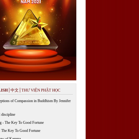
ISH
中文
THƯ VIỆN PHẬT HỌC
ptions of Compassion in Buddhism By Jennifer
 discipline
g - The Key To Good Fortune
: The Key To Good Fortune
Law of Kamma