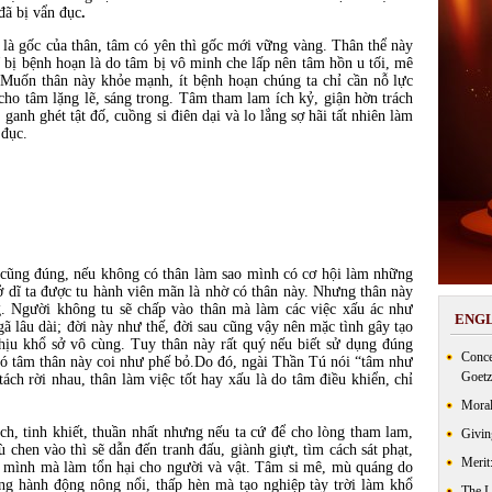
đã bị vẩn đục
.
là gốc của thân, tâm có yên thì gốc mới vững vàng. Thân thể này
ĩ bị bệnh hoạn là do tâm bị vô minh che lấp nên tâm hồn u tối, mê
Muốn thân này khỏe mạnh, ít bệnh hoạn chúng ta chỉ cần nỗ lực
cho tâm lặng lẽ, sáng trong. Tâm tham lam ích kỷ, giận hờn trách
 ganh ghét tật đố, cuồng si điên dại và lo lắng sợ hãi tất nhiên làm
 đục.
cũng đúng, nếu không có thân làm sao mình có cơ hội làm những
sở dĩ ta được tu hành viên mãn là nhờ có thân này. Nhưng thân này
. Người không tu sẽ chấp vào thân mà làm các việc xấu ác như
ENGL
ã lâu dài; đời này như thế, đời sau cũng vậy nên mặc tình gây tạo
chịu khổ sở vô cùng. Tuy thân này rất quý nếu biết sử dụng đúng
Conce
 có tâm thân này coi như phế bỏ.Do đó, ngài Thần Tú nói “tâm như
Goetz
ách rời nhau, thân làm việc tốt hay xấu là do tâm điều khiển, chỉ
Moral
h, tinh khiết, thuần nhất nhưng nếu ta cứ để cho lòng tham lam,
Givin
ù chen vào thì sẽ dẫn đến tranh đấu, giành giựt, tìm cách sát phạt,
Merit
ng mình mà làm tổn hại cho người và vật. Tâm si mê, mù quáng do
ững hành động nông nổi, thấp hèn mà tạo nghiệp tày trời làm khổ
The 