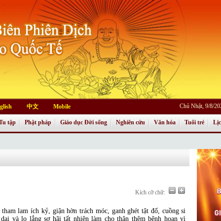
Chủ Nhật, 9/8/2
glish
中文
Mobile
Tu tập
Phật pháp
Giáo dục Đời sống
Nghiên cứu
Văn hóa
Tuổi trẻ
Lị
Kích cỡ chữ:
tham lam ích kỷ, giận hờn trách móc, ganh ghét tật đố, cuồng si
 dại và lo lắng sợ hãi tất nhiên làm cho thân thêm bệnh hoạn vì