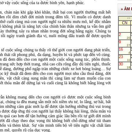
 nhờ vậy cuộc sống của ta được bình yên, hạnh phúc.
» ÂM 
n, chán nản khi gặp khó khăn, thất bại con người thường mất hết
đen rồi dìm chết đời mình trong đêm tối. Vì muốn có được danh
<<
 thở cuối cùng mà con người nghĩ ra nhiều mưu mô, kế độc nhằm
CN
 không phải là năng lực của chính bản thân nhưng ta vẫn ôm giữ
ày thường xảy ra nhan nhãn trong đời sống hằng ngày. Chúng ta
2
 tối ngày tranh giành địa vị, nuôi mộng đấu tranh để được quyền
20
9
27
16
 tế cuộc sống chúng ta thấy rõ thế giới con người đang phát triển,
4
 thái rất phong phú, đa dạng, huyền bí và phức tạp đến vô cùng.
23
ển đã đem đến cho con người một cuộc sống sung túc, phồn thịnh.
11
rang sức hợp thời trang, nhà cao cửa rộng đầy đủ tiện nghi, thuốc
30
18
ại dễ dàng, đường phố ngập tràn những chiếc xe hơi bóng loáng… Sự
ọc kỹ thuật đã đem đến cho con người mọi nhu cầu thoả đáng, đời
iên, vật chất càng sung mãn thì càng làm sự tham muốn của con
iết thỏa mãn để dừng lại và cuối cùng là không biết bằng lòng với
 vẫn không mang đến cho con người có được một cuộc sống bình
ại, chúng ta đều mang sẵn một nỗi niềm ưu tư, lo lắng, sợ hãi, bất
tìm những cảm giác mới lạ để được tận hưởng những thú vui trong
được đáp ứng thì con người lại thấy không hài lòng, thỏa mãn và
ệu quả cao hơn để tận hưởng cảm giác lâu bền rồi tự giết đời mình
ời đã chạy theo dục vọng thì không biết chỗ dừng như túi tham
hốn và thèm khát. Sự văn minh tiến bộ về tiện nghi vật chất làm
đam mê, quyến rũ của dục vọng.