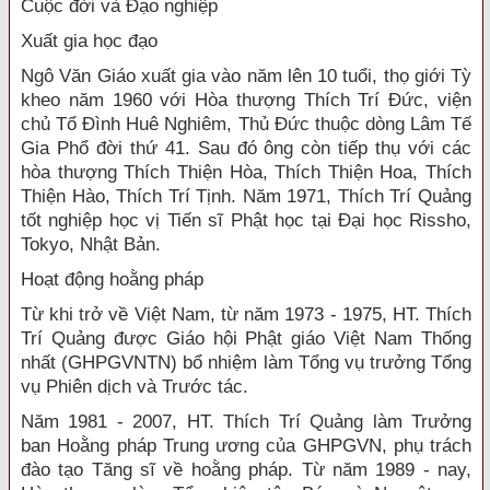
Cuộc đời và Đạo nghiệp
Xuất gia học đạo
Ngô Văn Giáo xuất gia vào năm lên 10 tuổi, thọ giới Tỳ
kheo năm 1960 với Hòa thượng Thích Trí Đức, viện
chủ Tổ Đình Huê Nghiêm, Thủ Đức thuộc dòng Lâm Tế
Gia Phổ đời thứ 41. Sau đó ông còn tiếp thụ với các
hòa thượng Thích Thiện Hòa, Thích Thiện Hoa, Thích
Thiện Hào, Thích Trí Tịnh. Năm 1971, Thích Trí Quảng
tốt nghiệp học vị Tiến sĩ Phật học tại Đại học Rissho,
Tokyo, Nhật Bản.
Hoạt động hoằng pháp
Từ khi trở về Việt Nam, từ năm 1973 - 1975, HT. Thích
Trí Quảng được Giáo hội Phật giáo Việt Nam Thống
nhất (GHPGVNTN) bổ nhiệm làm Tổng vụ trưởng Tổng
vụ Phiên dịch và Trước tác.
Năm 1981 - 2007, HT. Thích Trí Quảng làm Trưởng
ban Hoằng pháp Trung ương của GHPGVN, phụ trách
đào tạo Tăng sĩ về hoằng pháp. Từ năm 1989 - nay,