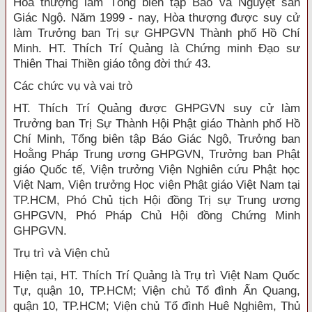
Hòa thượng làm Tổng biên tập Báo và Nguyệt san
Giác Ngộ. Năm 1999 - nay, Hòa thượng được suy cử
làm Trưởng ban Trị sự GHPGVN Thành phố Hồ Chí
Minh. HT. Thích Trí Quảng là Chứng minh Đạo sư
Thiên Thai Thiền giáo tông đời thứ 43.
Các chức vụ và vai trò
HT. Thích Trí Quảng được GHPGVN suy cử làm
Trưởng ban Trị Sự Thành Hội Phật giáo Thành phố Hồ
Chí Minh, Tổng biên tập Báo Giác Ngộ, Trưởng ban
Hoằng Pháp Trung ương GHPGVN, Trưởng ban Phật
giáo Quốc tế, Viện trưởng Viện Nghiên cứu Phật học
Việt Nam, Viện trưởng Học viện Phật giáo Việt Nam tại
TP.HCM, Phó Chủ tịch Hội đồng Trị sự Trung ương
GHPGVN, Phó Pháp Chủ Hội đồng Chứng Minh
GHPGVN.
Trụ trì và Viện chủ
Hiện tại, HT. Thích Trí Quảng là Trụ trì Việt Nam Quốc
Tự, quận 10, TP.HCM; Viện chủ Tổ đình Ấn Quang,
quận 10, TP.HCM; Viện chủ Tổ đình Huê Nghiêm, Thủ