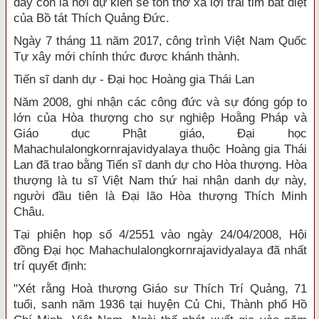
đây còn là nơi dự kiến sẽ tôn thờ xá lợi trái tim bất diệt
của Bồ tát Thích Quảng Đức.
Ngày 7 tháng 11 năm 2017, công trình Việt Nam Quốc
Tự xây mới chính thức được khánh thành.
Tiến sĩ danh dự - Đại học Hoàng gia Thái Lan
Năm 2008, ghi nhận các công đức và sự đóng góp to
lớn của Hòa thượng cho sự nghiệp Hoằng Pháp và
Giáo dục Phật giáo, Đại học
Mahachulalongkornrajavidyalaya thuộc Hoàng gia Thái
Lan đã trao bằng Tiến sĩ danh dự cho Hòa thượng. Hòa
thượng là tu sĩ Việt Nam thứ hai nhận danh dự này,
người đầu tiên là Đại lão Hòa thượng Thích Minh
Châu.
Tại phiên họp số 4/2551 vào ngày 24/04/2008, Hội
đồng Đại học Mahachulalongkornrajavidyalaya đã nhất
trí quyết định:
"Xét rằng Hoà thượng Giáo sư Thích Trí Quảng, 71
tuổi, sanh năm 1936 tại huyện Củ Chi, Thành phố Hồ