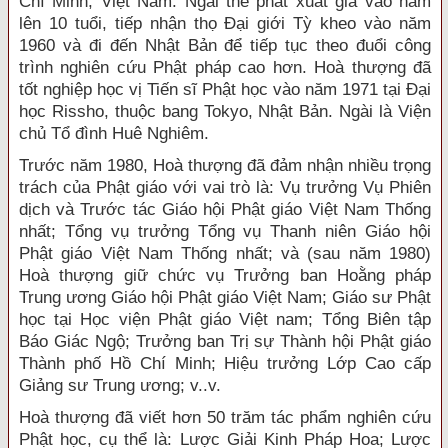
Chí Minh, Việt Nam. Ngài thế phát xuất gia vào năm
lên 10 tuổi, tiếp nhận thọ Đại giới Tỳ kheo vào năm
1960 và đi đến Nhật Bản để tiếp tục theo đuổi công
trình nghiên cứu Phật pháp cao hơn. Hoà thượng đã
tốt nghiệp học vị Tiến sĩ Phật học vào năm 1971 tại Đại
học Rissho, thuộc bang Tokyo, Nhật Bản. Ngài là Viện
chủ Tổ đình Huê Nghiêm.
Trước năm 1980, Hoà thượng đã đảm nhận nhiều trọng
trách của Phật giáo với vai trò là: Vụ trưởng Vụ Phiên
dịch và Trước tác Giáo hội Phật giáo Việt Nam Thống
nhất; Tổng vụ trưởng Tổng vụ Thanh niên Giáo hội
Phật giáo Việt Nam Thống nhất; và (sau năm 1980)
Hoà thượng giữ chức vụ Trưởng ban Hoằng pháp
Trung ương Giáo hội Phật giáo Việt Nam; Giáo sư Phật
học tại Học viện Phật giáo Việt nam; Tổng Biên tập
Báo Giác Ngộ; Trưởng ban Trị sự Thành hội Phật giáo
Thành phố Hồ Chí Minh; Hiệu trưởng Lớp Cao cấp
Giảng sư Trung ương; v..v.
Hoà thượng đã viết hơn 50 trăm tác phẩm nghiên cứu
Phật học, cụ thể là: Lược Giải Kinh Pháp Hoa; Lược