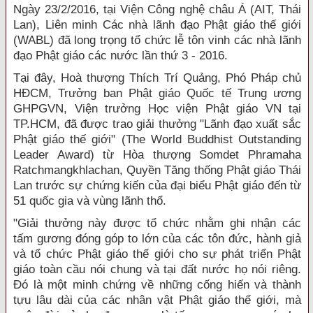
Ngày 23/2/2016, tại Viện Công nghệ châu Á (AIT, Thái
Lan), Liên minh Các nhà lãnh đạo Phật giáo thế giới
(WABL) đã long trọng tổ chức lễ tôn vinh các nhà lãnh
đạo Phật giáo các nước lần thứ 3 - 2016.
Tại đây, Hoà thượng Thích Trí Quảng, Phó Pháp chủ
HĐCM, Trưởng ban Phật giáo Quốc tế Trung ương
GHPGVN, Viện trưởng Học viện Phật giáo VN tại
TP.HCM, đã được trao giải thưởng "Lãnh đạo xuất sắc
Phật giáo thế giới" (The World Buddhist Outstanding
Leader Award) từ Hòa thượng Somdet Phramaha
Ratchmangkhlachan, Quyền Tăng thống Phật giáo Thái
Lan trước sự chứng kiến của đại biểu Phật giáo đến từ
51 quốc gia và vùng lãnh thổ.
"Giải thưởng này được tổ chức nhằm ghi nhận các
tấm gương đóng góp to lớn của các tôn đức, hành giả
và tổ chức Phật giáo thế giới cho sự phát triển Phật
giáo toàn cầu nói chung và tại đất nước họ nói riêng.
Đó là một minh chứng về những cống hiến và thành
tựu lâu dài của các nhân vật Phật giáo thế giới, mà