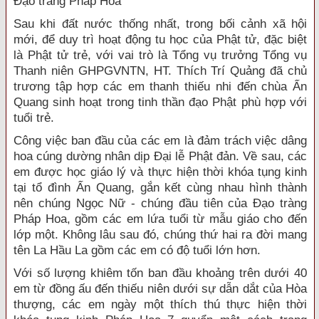
Đạo tràng Pháp Hoa
Sau khi đất nước thống nhất, trong bối cảnh xã hội
mới, để duy trì hoạt động tu học của Phật tử, đặc biệt
là Phật tử trẻ, với vai trò là Tổng vụ trưởng Tổng vụ
Thanh niên GHPGVNTN, HT. Thích Trí Quảng đã chủ
trương tập hợp các em thanh thiếu nhi đến chùa Ấn
Quang sinh hoạt trong tinh thần đạo Phật phù hợp với
tuổi trẻ.
Công việc ban đầu của các em là đảm trách việc dâng
hoa cúng dường nhân dịp Đại lễ Phật đản. Về sau, các
em được học giáo lý và thực hiện thời khóa tụng kinh
tại tổ đình Ấn Quang, gắn kết cùng nhau hình thành
nên chúng Ngọc Nữ - chúng đầu tiên của Đạo tràng
Pháp Hoa, gồm các em lứa tuổi từ mẫu giáo cho đến
lớp một. Không lâu sau đó, chúng thứ hai ra đời mang
tên La Hầu La gồm các em có độ tuổi lớn hơn.
Với số lượng khiêm tốn ban đầu khoảng trên dưới 40
em từ đồng ấu đến thiếu niên dưới sự dẫn dắt của Hòa
thượng, các em ngày một thích thú thực hiện thời