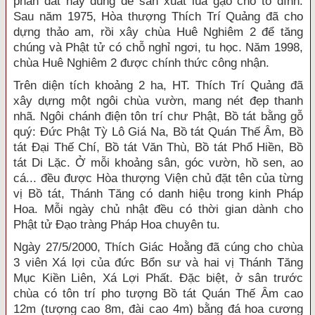
phần đất này dùng để sản xuất lúa gạo cho tổ đình.
Sau năm 1975, Hòa thượng Thích Trí Quảng đã cho
dựng thảo am, rồi xây chùa Huê Nghiêm 2 để tăng
chúng và Phật tử có chỗ nghỉ ngơi, tu học. Năm 1998,
chùa Huê Nghiêm 2 được chính thức công nhận.
Trên diện tích khoảng 2 ha, HT. Thích Trí Quảng đã
xây dựng một ngôi chùa vườn, mang nét đẹp thanh
nhã. Ngôi chánh điện tôn trí chư Phật, Bồ tát bằng gỗ
quý: Đức Phật Tỳ Lô Giá Na, Bồ tát Quán Thế Âm, Bồ
tát Đại Thế Chí, Bồ tát Văn Thù, Bồ tát Phổ Hiền, Bồ
tát Di Lặc. Ở mỗi khoảng sân, góc vườn, hồ sen, ao
cá... đều được Hòa thượng Viện chủ đặt tên của từng
vị Bồ tát, Thánh Tăng có danh hiệu trong kinh Pháp
Hoa. Mỗi ngày chủ nhật đều có thời gian dành cho
Phật tử Đạo tràng Pháp Hoa chuyên tu.
Ngày 27/5/2000, Thích Giác Hoằng đã cúng cho chùa
3 viên Xá lợi của đức Bổn sư và hai vị Thánh Tăng
Mục Kiền Liên, Xá Lợi Phất. Đặc biệt, ở sân trước
chùa có tôn trí pho tượng Bồ tát Quán Thế Âm cao
12m (tượng cao 8m, đài cao 4m) bằng đá hoa cương