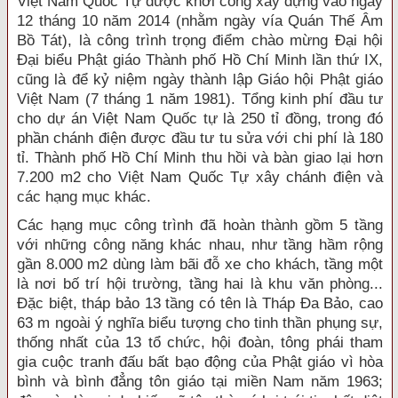
Việt Nam Quốc Tự được khởi công xây dựng vào ngày
12 tháng 10 năm 2014 (nhằm ngày vía Quán Thế Âm
Bồ Tát), là công trình trọng điểm chào mừng Đại hội
Đại biểu Phật giáo Thành phố Hồ Chí Minh lần thứ IX,
cũng là để kỷ niệm ngày thành lập Giáo hội Phật giáo
Việt Nam (7 tháng 1 năm 1981). Tổng kinh phí đầu tư
cho dự án Việt Nam Quốc tự là 250 tỉ đồng, trong đó
phần chánh điện được đầu tư tu sửa với chi phí là 180
tỉ. Thành phố Hồ Chí Minh thu hồi và bàn giao lại hơn
7.200 m2 cho Việt Nam Quốc Tự xây chánh điện và
các hạng mục khác.
Các hạng mục công trình đã hoàn thành gồm 5 tầng
với những công năng khác nhau, như tầng hầm rộng
gần 8.000 m2 dùng làm bãi đỗ xe cho khách, tầng một
là nơi bố trí hội trường, tầng hai là khu văn phòng...
Đặc biệt, tháp bảo 13 tầng có tên là Tháp Đa Bảo, cao
63 m ngoài ý nghĩa biểu tượng cho tinh thần phụng sự,
thống nhất của 13 tổ chức, hội đoàn, tông phái tham
gia cuộc tranh đấu bất bạo động của Phật giáo vì hòa
bình và bình đẳng tôn giáo tại miền Nam năm 1963;