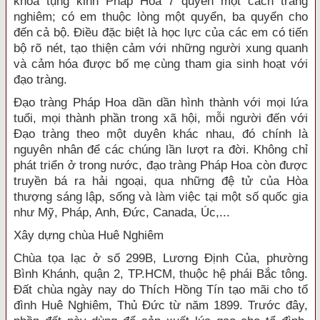
khóa tụng kinh Pháp Hoa 7 quyển một cách trang
nghiêm; có em thuộc lòng một quyển, ba quyển cho
đến cả bộ. Điều đặc biệt là học lực của các em có tiến
bộ rõ nét, tạo thiện cảm với những người xung quanh
và cảm hóa được bố mẹ cùng tham gia sinh hoạt với
đạo tràng.
Đạo tràng Pháp Hoa dần dần hình thành với mọi lứa
tuổi, mọi thành phần trong xã hội, mỗi người đến với
Đạo tràng theo một duyên khác nhau, đó chính là
nguyên nhân để các chúng lần lượt ra đời. Không chỉ
phát triển ở trong nước, đạo tràng Pháp Hoa còn được
truyền bá ra hải ngoại, qua những đệ tử của Hòa
thượng sáng lập, sống và làm việc tại một số quốc gia
như Mỹ, Pháp, Anh, Đức, Canada, Úc,...
Xây dựng chùa Huê Nghiêm
Chùa tọa lạc ở số 299B, Lương Định Của, phường
Bình Khánh, quận 2, TP.HCM, thuộc hệ phái Bắc tông.
Đất chùa ngày nay do Thích Hồng Tín tạo mãi cho tổ
đình Huê Nghiêm, Thủ Đức từ năm 1899. Trước đây,