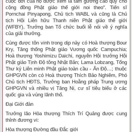
cuộc đời của họ được xem là tấm gương cao quý cho
cộng đồng Phật giáo thế giới noi theo". Tiến sĩ
Pornchai Pinyapong, Chủ tịch WABL và cũng là Chủ
tịch Hội Liên hữu Thanh niên Phật giáo thế giới
(WFBY), Trưởng ban Tổ chức buổi lễ nói về ý nghĩa
của giải thưởng.
Cùng được tôn vinh trong dịp này có Hoà thượng Bour
Kry, Tăng thống Phật giáo Vương quốc Campuchia;
Hoà thượng Yoshimizu Daichi, nguyên Hội trưởng Hội
Phật giáo Tịnh Độ tông Nhật Bản; Lama Lobzang, Tổng
Thư ký Liên minh Phật giáo toàn cầu - Ấn Độ…; thuộc
GHPGVN còn có Hoà thượng Thích Bảo Nghiêm, Phó
Chủ tịch HĐTS, Trưởng ban Hoằng pháp Trung ương
GHPGVN và nhiều vị Tăng Ni, cư sĩ tiêu biểu ở các
quốc gia và vùng lãnh thổ.
Đại Giới đàn
Trưởng lão Hòa thượng Thích Trí Quảng được cung
thỉnh đương vi:
Hòa thượng Đường đầu Đắc giới