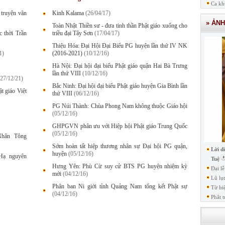
Ca kh
 truyện vãn
Kinh Kalama
(26/04/17)
» ẢN
Toàn Nhật Thiền sư - đưa tinh thần Phật giáo xuống cho
c thời Trần
triều đại Tây Sơn
(17/04/17)
Thiệu Hóa: Đại Hội Đại Biểu PG huyện lần thứ IV NK
1)
(2016-2021)
(10/12/16)
Hà Nội: Đại hội đại biểu Phật giáo quận Hai Bà Trưng
lần thứ VIII
(10/12/16)
(27/12/21)
Bắc Ninh: Đại hội đại biểu Phật giáo huyện Gia Bình lần
ật giáo Việt
thứ VIII
(06/12/16)
PG Núi Thành: Chùa Phong Nam không thuộc Giáo hội
(05/12/16)
GHPGVN phân ưu với Hiệp hội Phật giáo Trung Quốc
(05/12/16)
Nhân Tông
Sớm hoàn tất hiệp thương nhân sự Đại hội PG quận,
Lời d
huyện
(05/12/16)
Hạ nguyên
Tuệ
Hưng Yên: Phù Cừ suy cử BTS PG huyện nhiệm kỳ
Đại l
mới
(04/12/16)
Lũ lụ
Phân ban Ni giới tỉnh Quảng Nam tổng kết Phật sự
Từ hi
(04/12/16)
Phât t