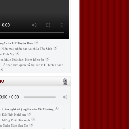
 ngữ của HT Tuyên Hóa
: Hiến máu nhân đạo tại chùa Tảo Sách
n Tình Mẹ
 ca khúc Phật đản: Niệm hồng ân
: Lễ nhập kim quan cố Đại lão HT.Thích Thanh
IO
: Cảm nghĩ về ý nghĩa của Vô Thường
: Đất Phật Nghệ An
: Mừng Phật Đản sanh
m: Ngàn Năm Sen Nở