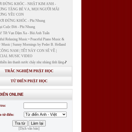
I ĐỪNG KHÓC - NHẬT KIM ANH -
NG TẶNG BÉ V.A, MỌI NGƯỜI MÃI
ƠNG YÊU CON
ƠI ĐỪNG KHÓC - Phi Nhung
ụi Cuộc Đời - Phi Nhung
! Tết Vạn Dặm Xa - Bùi Anh Tuấn
iful Relaxing Music • Peaceful Piano Music &
r Music | Sunny Mornings by Peder B. Helland
CÔNG NAM | TẾT NÀY CON SẼ VỀ |
CIAL MUSIC VIDEO
thiền âm thanh nước chảy nhẹ nhàng tĩnh lặng🎵
thiền lặng tâm
TRẮC NGHIỆM PHẬT HỌC
ĐÁP VÀ BẾ GIẢNG LỚP "GIẢNG GIẢI
H BẢN NGUYỆN CÔNG ĐỨC DƯỢC SƯ
TỪ ĐIỂN PHẬT HỌC
 LY QUANG NHƯ LAI"
G GIẢI KINH DƯỢC SƯ - BÀI 14/ GIẢNG
ĐIỂN ONLINE
I KINH BẢN NGUYỆN CÔNG ĐỨC DƯỢC
LƯU LY QUANG NHƯ LAI
tra:
G GIẢI KINH DƯỢC SƯ
o từ điển:
[Dịch văn bản]