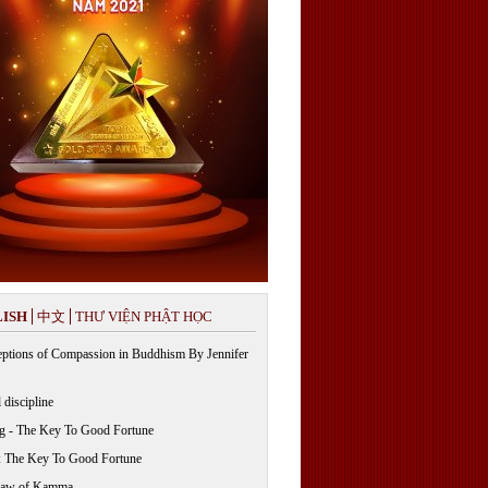
ISH
中文
THƯ VIỆN PHẬT HỌC
ptions of Compassion in Buddhism By Jennifer
 discipline
g - The Key To Good Fortune
: The Key To Good Fortune
Law of Kamma