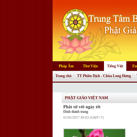
Pháp Âm
Thư Viện
Tiếng Việt
En
Trang chủ
TT Phiên Dịch - Chùa Long Hưng
PHẬT GIÁO VIỆT NAM
Phât tử với ngày tết
Đinh thành trung
01/05/2017 09:03 (GMT+7)