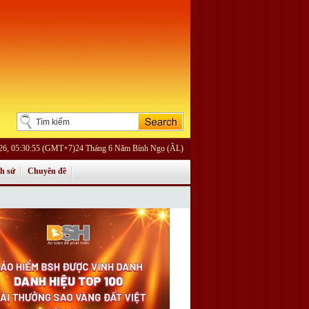
26, 05:30:55 (GMT+7)24 Tháng 6 Năm Bính Ngọ (ÂL)
ch sử
Chuyên đề