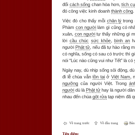
đổi
cách sống
chan hòa hơn,
tích c
đó công việc kinh doanh
thành công
.
Việc đó cho thấy mỗi
chân lý
trong
Phàm
con người
làm gì cũng có nh
xuân,
con người
tự thấy những gì m
lời
cầu chúc
sức khỏe
,
bình an
h
người
Phật tử
, nếu đã tự hào rằng 
có nghĩa, sống có sau có trước thì gi
nói “Lúc nào cũng vui như Tết” là có
Ngày nay, dù nhịp sống sôi động, d
đi lễ chùa vẫn
tồn tại
ở
Việt Nam
, 
ngưỡng
của người Việt. Trong
án
người
dù là
Phật tử
hay là người dâ
nhau đến chùa
gột rửa
tạp niệm đã q
Về trang trước
Về đầu trang
Bản 
Tiêu điểm: