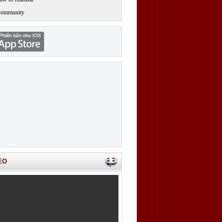
Community
EO