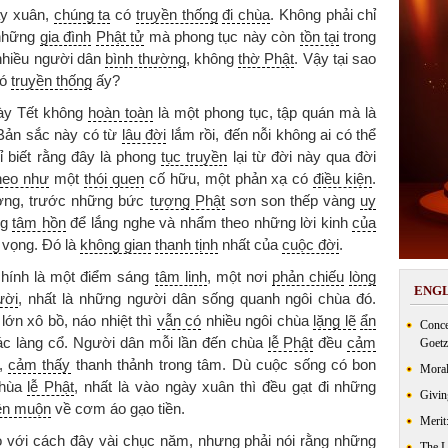
y xuân,
chúng ta
có
truyền thống
đi chùa
. Không phải chỉ
những
gia đình
Phật tử
mà phong tục này còn
tồn tại
trong
 nhiều người dân
bình thường
, không
thờ Phật
. Vậy tại sao
có
truyền thống
ấy?
y Tết không
hoàn toàn
là một phong tục, tập quán mà là
 Bản sắc này có từ
lâu đời
lắm rồi, đến nỗi không ai có thể
ỉ biết rằng đây là phong
tục truyền
lại từ đời này qua đời
heo như
một
thói quen
cố hữu, một phản xạ có
điều kiện
.
ơng, trước những bức
tượng Phật
sơn son thếp vàng
uy
ng
tâm hồn
để lắng nghe và nhẩm theo những lời kinh
của
vọng. Đó là
không gian
thanh tịnh
nhất của
cuộc đời
.
chính là một điểm sáng
tâm linh
, một nơi
phản chiếu
lòng
ENGL
ười
, nhất là những người dân sống quanh ngôi chùa đó.
lớn xô bồ, náo nhiệt thì
vẫn có
nhiều ngôi chùa
lặng lẽ
ẩn
Conce
ác làng cổ. Người dân mỗi lần đến chùa
lễ Phật
đều
cảm
Goetz
,
cảm thấy
thanh thảnh trong tâm. Dù cuộc sống có bon
Moral
chùa
lễ Phật
, nhất là vào ngày xuân thì đều gạt đi những
Givin
ền muộn
về cơm áo gạo tiền.
Merit
 với cách đây vài chục năm, nhưng phải nói rằng những
The 