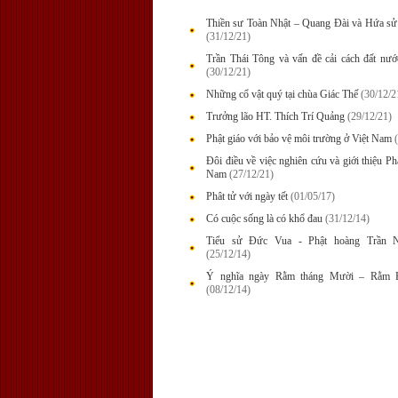
Thiền sư Toàn Nhật – Quang Đài và Hứa sử
(31/12/21)
Trần Thái Tông và vấn đề cải cách đất nướ
(30/12/21)
Những cổ vật quý tại chùa Giác Thế
(30/12/2
Trưởng lão HT. Thích Trí Quảng
(29/12/21)
Phật giáo với bảo vệ môi trường ở Việt Nam
Đôi điều về việc nghiên cứu và giới thiệu Ph
Nam
(27/12/21)
Phât tử với ngày tết
(01/05/17)
Có cuộc sống là có khổ đau
(31/12/14)
Tiểu sử Đức Vua - Phật hoàng Trần 
(25/12/14)
Ý nghĩa ngày Rằm tháng Mười – Rằm 
(08/12/14)