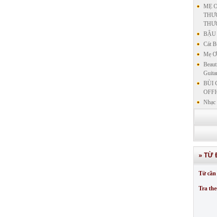
MẸ Ơ
THƯƠ
THƯ
BẬU 
Cát B
Mẹ Ơi
Beaut
Guita
BÙI 
OFFI
Nhạc 
Nhạc 
VẤN 
KIN
LƯU
GIẢN
» TỪ 
GIẢ
SƯ 
Từ cần 
GIẢN
Tra the