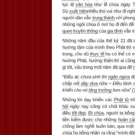
tục lệ
văn hóa
như lễ chùa ngày 
Dù
xuất hiện
nhiều thú vui như đi ngh
người dân vẫn
trung thành
với phong
những ngôi chùa ở nơi họ đi đến đễ 
quen
truyền thống
của
gia đình
vẫn i
Những năm đầu của thế kỷ 21 đã 
hướng tâm của mình theo Phật thì 
trọng, cho dù
thực tế
họ có thể có m
hướng Phật, hướng thiện thì ai cũ
gì tốt, xấu trong một năm đã qua để
“
Điều ác chưa sinh thì
ngăn ngừa
đừ
chấp nối
dây dưa
nữa – Điều lành ch
khiến cho nó
tăng trưởng
hơn nữa” (
Những lời dạy khiến các
Phật tử
tr
hội
ngày nay cũng có chút khác x
điều
tốt đẹp
.
Đi chùa
, người ta bỗ
tiền kiếm được cho những
hoàn cả
chồng làm nghề buôn bán, qua một n
chùa họ bỗng
nhận ra
rằng “mình đối 