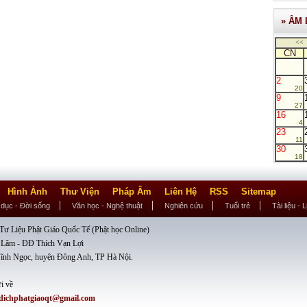
» ÂM 
<<
CN
2
20
9
27
16
4
23
11
30
18
Hình Ảnh
Thư Viện
Pháp Âm
Liên Hệ
RSS
Sitemap
 dục - Đời sống
Văn học - Nghệ thuật
Nghiên cứu
Tuổi trẻ
Tài liệu - 
ư Liệu Phật Giáo Quốc Tế (Phật học Online)
 Lâm - ĐĐ Thích Vạn Lợi
ĩnh Ngọc, huyện Đông Anh, TP Hà Nội.
i về
dichphatgiaoqt@gmail.com