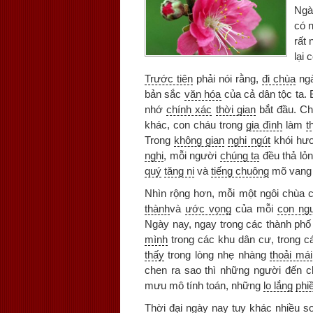
Ngà
có 
rất
lại 
Trước tiên
phải nói rằng,
đi chùa
ngà
bản sắc
văn hóa
của cả dân tộc ta.
nhớ
chính xác
thời gian
bắt đầu. Ch
khác, con cháu trong
gia đình
làm
t
Trong
không gian
nghi ngút
khói hư
nghi
, mỗi người
chúng ta
đều thả lỏ
quý
tăng ni
và
tiếng chuông
mõ vang 
Nhìn rộng hơn, mỗi một ngôi chùa 
thành
và
ước vọng
của mỗi
con ng
Ngày nay, ngay trong các thành phố 
mình
trong các khu dân cư, trong c
thấy
trong lòng nhẹ nhàng
thoải mái
chen ra sao thì những người đến 
mưu mô tính toán, những
lo lắng
phi
Thời đại
ngày nay tuy khác nhiều so