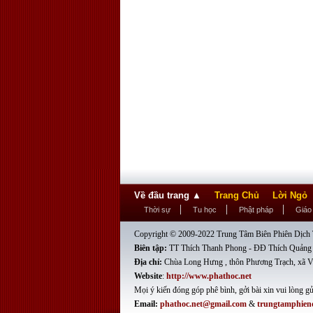
Về đầu trang
▲
Trang Chủ
Lời Ngỏ
Thời sự
Tu học
Phật pháp
Giáo
Copyright © 2009-2022 Trung Tâm Biên Phiên Dịch T
Biên tập:
TT Thích Thanh Phong - ĐĐ Thích Quảng
Địa chỉ:
Chùa Long Hưng , thôn Phương Trạch, xã V
Website
:
http://www.phathoc.net
Mọi ý kiến đóng góp phê bình, gởi bài xin vui lòng gử
Email:
phathoc.net@gmail.com
&
trungtamphien