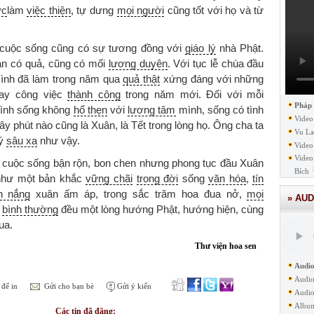
ực
làm
việc thiện
, tự dưng
mọi người
cũng tốt với họ và từ
 cuộc sống cũng có sự tương đồng với
giáo lý
nhà Phật.
ân có quả, cũng có mối
lương duyên
. Với tục lễ chùa đầu
ình đã làm trong năm qua
quả thật
xứng đáng với những
ay công việc
thành công
trong năm mới. Đối với mỗi
Pháp
mình sống không
hổ thẹn
với
lương tâm
mình, sống có tình
Video
ây phút nào cũng là Xuân, là Tết trong lòng họ. Ông cha ta
Vu La
 ý
sâu xa
như vậy.
Video
Video
ù cuộc sống bận rộn, bon chen nhưng phong tục đầu Xuân
Bích
như một bản khắc
vững chãi
trong đời
sống
văn hóa
,
tín
h nắng
xuân ấm áp, trong sắc trăm hoa đua nở,
mọi
» AUD
n
bình thường
đều một lòng hướng Phật, hướng hiện, cùng
ua.
Thư viện hoa sen
Audio
Audio
để in
Gửi cho bạn bè
Gửi ý kiến
Audio
Albu
Các tin đã đăng: