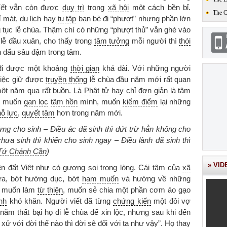
Tết vẫn còn được
duy trì
trong
xã hội
một cách bền bỉ.
The 
ỉ mát, du lịch hay
tụ tập
bạn bè đi “phượt” nhưng phần lớn
 tục lễ chùa. Thậm chí có những “phượt thủ” vẫn ghé vào
lễ đầu xuân, cho thấy trong
tâm tưởng
mỗi người thì
thói
n dấu sâu đậm trong tâm.
đi được một khoảng
thời gian
khá dài. Với những người
việc giữ được
truyền thống
lễ chùa đầu năm mới rất quan
ột năm qua rất buồn. Là
Phật tử
hay chỉ
đơn giản
là tâm
ng muốn
gạn lọc
tâm hồn
mình, muốn
kiểm điểm
lại những
nỗ lực
,
quyết tâm
hơn trong năm mới.
ng cho sinh – Điều ác đã sinh thì dứt trừ hẳn không cho
ưa sinh thì khiến cho sinh ngay – Điều lành đã sinh thì
Tứ Chánh Cần
)
» VID
ên đất Việt như có gương soi trong lòng. Cái tâm của
xã
ưa, bớt hướng dục, bớt
ham muốn
và hướng về những
ng muốn làm
từ thiện
, muốn sẻ chia một phần cơm áo gạo
nh
khó khăn. Người viết đã từng
chứng kiến
một đôi vợ
ăm thất bại họ đi lễ chùa để xin lộc, nhưng sau khi đến
xử với đời thế nào thì đời sẽ đối với ta như vậy”. Họ thay