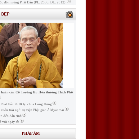
úc đón mừng Phật Đản (PL: 2556, DL: 2012)
H ĐẸP
i huấn của Cố Trưởng lão Hòa thượng Thích Phổ
ễ Phật Đản 2018 tại chùa Long Hưng
t cuốn trôi ngôi tự viện Phật giáo ở Myanmar
ện đến đản sinh
ử với ngày tết
PHÁP ÂM