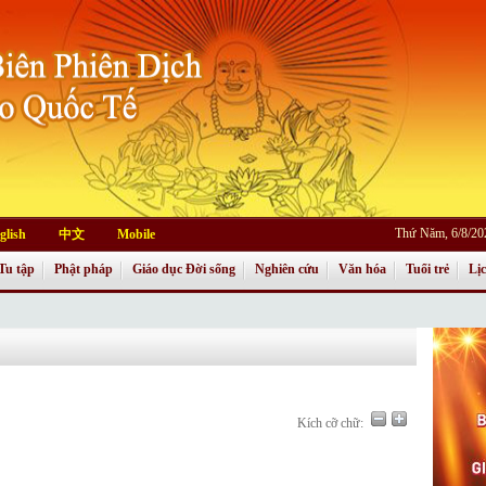
Thứ Năm, 6/8/20
glish
中文
Mobile
Tu tập
Phật pháp
Giáo dục Đời sống
Nghiên cứu
Văn hóa
Tuổi trẻ
Lị
Kích cỡ chữ: