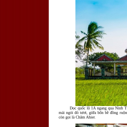
Dọc quốc lộ 1A ngang qua Ninh Thuận
mái ngói đỏ tươi, giữa bốn bề đồng ruộ
còn gọi là Chăm Ahier.