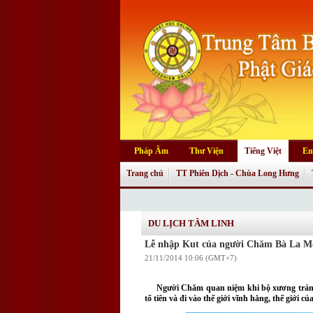
Pháp Âm
Thư Viện
Tiếng Việt
En
Trang chủ
TT Phiên Dịch - Chùa Long Hưng
DU LỊCH TÂM LINH
Lễ nhập Kut của người Chăm Bà La M
21/11/2014 10:06 (GMT+7)
Người Chăm quan niệm khi bộ xương trán đượ
tổ tiên và đi vào thế giới vĩnh hằng, thế giới củ