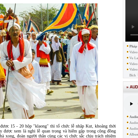
Pháp
Video
Vu La
Video
Video
Bích
» AUD
Audio
Audio
ược 15 - 20 hộp "klaong" thì tổ chức lễ nhập Kut, khoảng thời
Audio
y được xem là nghi lễ quan trọng và hiếm gặp trong cộng đồng
Albu
à xong, đoàn người thân cùng các vị chức sắc chịu trách nhiệm