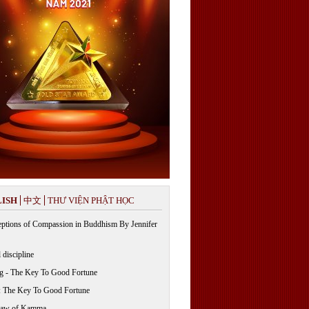
ISH
中文
THƯ VIỆN PHẬT HỌC
ptions of Compassion in Buddhism By Jennifer
 discipline
g - The Key To Good Fortune
: The Key To Good Fortune
Law of Kamma