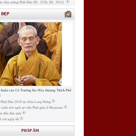
úc đón mừng Phật Đản (PL: 2556, DL: 2012)
H ĐẸP
i huấn của Cố Trưởng lão Hòa thượng Thích Phổ
ễ Phật Đản 2018 tại chùa Long Hưng
t cuốn trôi ngôi tự viện Phật giáo ở Myanmar
ện đến đản sinh
ử với ngày tết
PHÁP ÂM