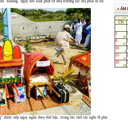
iệu "klaong" ngay khi xuất phát từ nhà trưởng tộc mà phải đi bộ.
» ÂM 
<<
CN
2
20
9
27
16
4
23
11
30
18
 được xếp ngay ngắn theo thứ bậc, trong lúc chờ các nghi lễ phụ