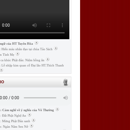
 ngữ của HT Tuyên Hóa
: Hiến máu nhân đạo tại chùa Tảo Sách
n Tình Mẹ
 ca khúc Phật đản: Niệm hồng ân
: Lễ nhập kim quan cố Đại lão HT.Thích Thanh
IO
: Cảm nghĩ về ý nghĩa của Vô Thường
: Đất Phật Nghệ An
: Mừng Phật Đản sanh
m: Ngàn Năm Sen Nở