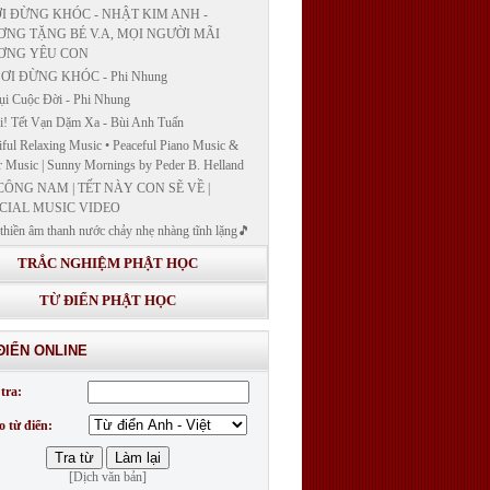
I ĐỪNG KHÓC - NHẬT KIM ANH -
NG TẶNG BÉ V.A, MỌI NGƯỜI MÃI
ƠNG YÊU CON
ƠI ĐỪNG KHÓC - Phi Nhung
ụi Cuộc Đời - Phi Nhung
! Tết Vạn Dặm Xa - Bùi Anh Tuấn
iful Relaxing Music • Peaceful Piano Music &
r Music | Sunny Mornings by Peder B. Helland
CÔNG NAM | TẾT NÀY CON SẼ VỀ |
CIAL MUSIC VIDEO
thiền âm thanh nước chảy nhẹ nhàng tĩnh lặng🎵
thiền lặng tâm
TRẮC NGHIỆM PHẬT HỌC
ĐÁP VÀ BẾ GIẢNG LỚP "GIẢNG GIẢI
H BẢN NGUYỆN CÔNG ĐỨC DƯỢC SƯ
TỪ ĐIỂN PHẬT HỌC
 LY QUANG NHƯ LAI"
G GIẢI KINH DƯỢC SƯ - BÀI 14/ GIẢNG
ĐIỂN ONLINE
I KINH BẢN NGUYỆN CÔNG ĐỨC DƯỢC
LƯU LY QUANG NHƯ LAI
tra:
G GIẢI KINH DƯỢC SƯ
o từ điển:
[Dịch văn bản]