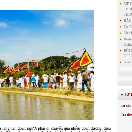
MẸ Ơ
THƯƠ
THƯ
BẬU 
Cát B
Mẹ Ơi
Beaut
Guita
BÙI 
OFFI
Nhạc 
Nhạc 
VẤN 
KIN
LƯU
GIẢN
» TỪ 
GIẢ
SƯ 
Từ cần 
GIẢN
Tra the
àng nên đoàn người phải di chuyển qua nhiều đoạn đường, điều