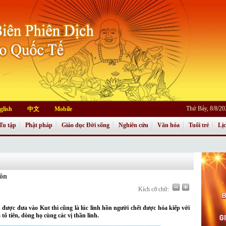
Thứ Bảy, 8/8/2
glish
中文
Mobile
Tu tập
Phật pháp
Giáo dục Đời sống
Nghiên cứu
Văn hóa
Tuổi trẻ
Lị
ôn
Kích cỡ chữ:
c đưa vào Kut thì cũng là lúc linh hồn người chết được hóa kiếp với
a tổ tiên, dòng họ cùng các vị thần linh.