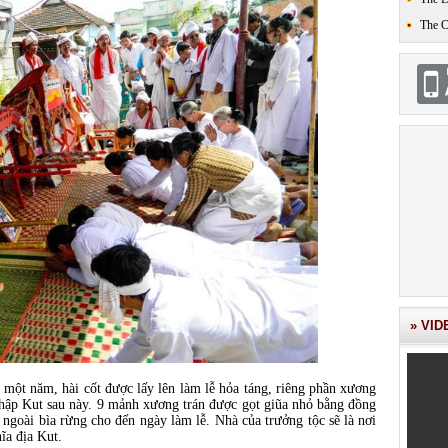
The 
» VID
một năm, hài cốt được lấy lên làm lễ hỏa táng, riêng phần xương
nhập Kut sau này. 9 mảnh xương trán được gọt giũa nhỏ bằng đồng
ngoài bìa rừng cho đến ngày làm lễ. Nhà của trưởng tộc sẽ là nơi
ĩa địa Kut.