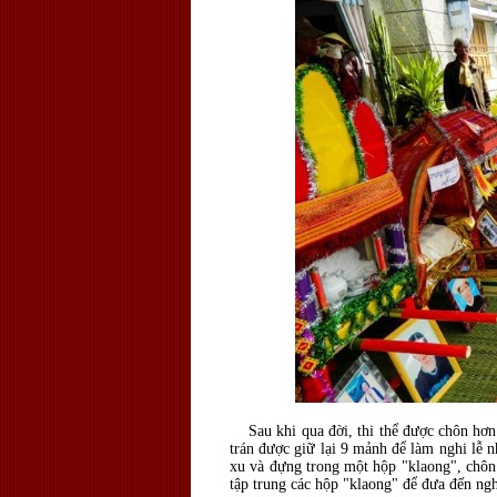
Sau khi qua đời, thi thể được chôn hơn 
trán được giữ lại 9 mảnh để làm nghi lễ 
xu và đựng trong một hộp "klaong", chôn 
tập trung các hộp "klaong" để đưa đến ngh