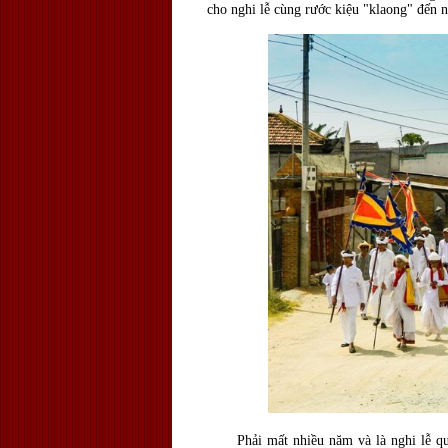
cho nghi lễ cùng rước kiệu "klaong" đến n
Phải mất nhiều năm và là nghi lễ quan