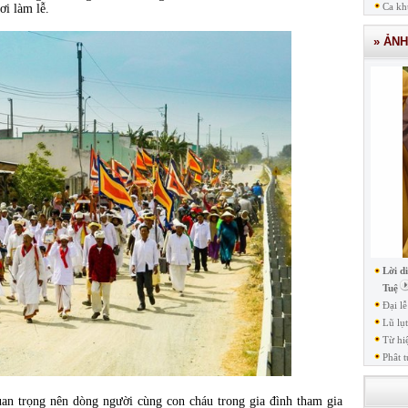
Ca kh
ơi làm lễ.
» ẢN
Lời d
Tuệ
Đại l
Lũ lụ
Từ hi
Phât t
 trọng nên dòng người cùng con cháu trong gia đình tham gia