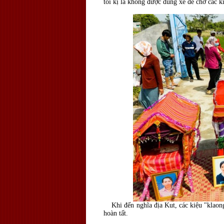
tối kị là không được dùng xe để chở các k
Khi đến nghĩa địa Kut, các kiệu "klaong"
hoàn tất.