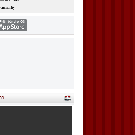
Community
EO