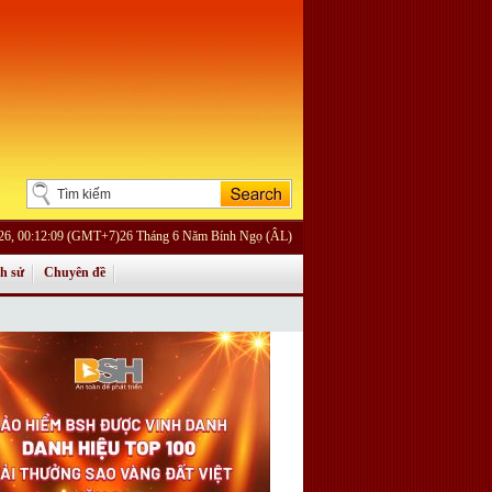
026, 00:12:09 (GMT+7)26 Tháng 6 Năm Bính Ngọ (ÂL)
ch sử
Chuyên đề