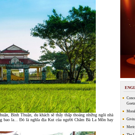
ENGL
Conce
Goetz
Moral
, Bình Thuận, du khách sẽ thấy thấp thoáng những ngôi nhà
Givin
ng bao la... Đó là nghĩa địa Kut của người Chăm Bà La Môn hay
Merit
The 