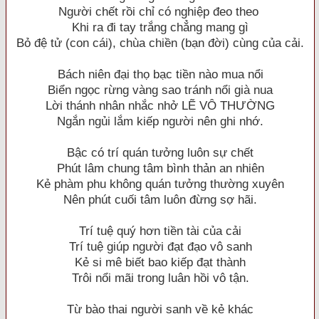
Người chết rồi chỉ có nghiệp đeo theo
Khi ra đi tay trắng chẳng mang gì
Bỏ đệ tử (con cái), chùa chiền (bạn đời) cùng của cải.
Bách niên đại thọ bạc tiền nào mua nổi
Biển ngọc rừng vàng sao tránh nổi già nua
Lời thánh nhân nhắc nhở LẼ VÔ THƯỜNG
Ngắn ngủi lắm kiếp người nên ghi nhớ.
Bậc có trí quán tưởng luôn sự chết
Phút lâm chung tâm bình thản an nhiên
Kẻ phàm phu không quán tưởng thường xuyên
Nên phút cuối tâm luôn đừng sợ hãi.
Trí tuệ quý hơn tiền tài của cải
Trí tuệ giúp người đạt đạo vô sanh
Kẻ si mê biết bao kiếp đạt thành
Trôi nổi mãi trong luân hồi vô tận.
Từ bào thai người sanh về kẻ khác