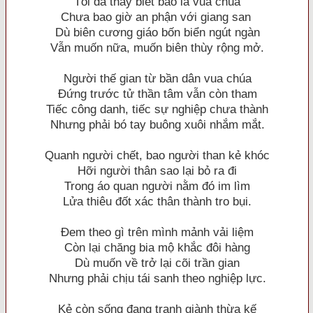
Tôi đã thấy biết bao là vua chúa
Chưa bao giờ an phận với giang san
Dù biên cương giáo bốn biển ngút ngàn
Vẫn muốn nữa, muốn biên thùy rộng mở.
Người thế gian từ bần dân vua chúa
Đứng trước tử thần tâm vẫn còn tham
Tiếc công danh, tiếc sự nghiệp chưa thành
Nhưng phải bó tay buông xuôi nhắm mắt.
Quanh người chết, bao người than kẻ khóc
Hỡi người thân sao lại bỏ ra đi
Trong áo quan người nằm đó im lìm
Lửa thiêu đốt xác thân thành tro bụi.
Đem theo gì trên mình mảnh vải liệm
Còn lại chăng bia mộ khắc đôi hàng
Dù muốn về trở lại cõi trần gian
Nhưng phải chịu tái sanh theo nghiệp lực.
Kẻ còn sống đang tranh giành thừa kế