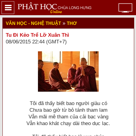
»
VĂN HỌC - NGHỆ THUẬT
THƠ
Tu Đi Kẻo Trể Lỡ Xuân Thì
08/06/2015 22:44 (GMT+7)
Tôi đã thấy biết bao người giàu có
Chưa bao giờ từ bỏ tánh tham lam
Vẫn mãi mê tham của cải bạc vàng
Vẫn khao khát chạy dài theo dục lạc.