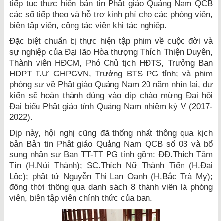
tiếp tục thực hiện bản tin Phật giáo Quảng Nam QCB
các số tiếp theo và hỗ trợ kinh phí cho các phóng viên,
biên tập viên, cộng tác viên khi tác nghiệp.
Đặc biệt chuẩn bị thực hiện tập phim về cuộc đời và
sự nghiệp của Đại lão Hòa thượng Thích Thiện Duyên,
Thành viên HĐCM, Phó Chủ tịch HĐTS, Trưởng Ban
HDPT T.Ư GHPGVN, Trưởng BTS PG tỉnh; và phim
phóng sự về Phật giáo Quảng Nam 20 năm nhìn lại, dự
kiến sẽ hoàn thành đúng vào dịp chào mừng Đại hội
Đại biểu Phật giáo tỉnh Quảng Nam nhiệm kỳ V (2017-
2022).
Dịp này, hội nghị cũng đã thống nhất thông qua kịch
bản Bản tin Phật giáo Quảng Nam QCB số 03 và bổ
sung nhân sự Ban TT-TT PG tỉnh gồm: ĐĐ.Thích Tâm
Tín (H.Núi Thành); SC.Thích Nữ Thành Tiến (H.Đại
Lộc); phật tử Nguyễn Thị Lan Oanh (H.Bắc Trà My);
đồng thời thông qua danh sách 8 thành viên là phóng
viên, biên tập viên chính thức của ban.