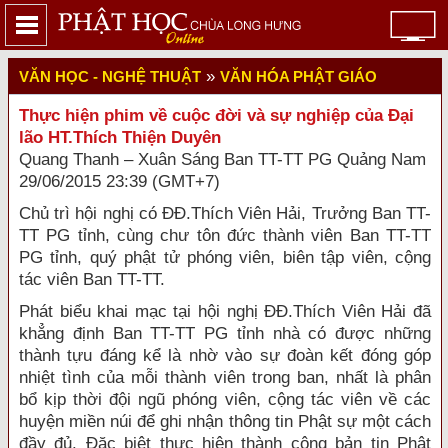
»
VĂN HỌC - NGHỆ THUẬT
VĂN HÓA PHẬT GIÁO
Thực hiện phim về cuộc đời và sự nghiệp của Đại
lão HT.Thích Thiện Duyên
Quang Thanh – Xuân Sáng Ban TT-TT PG Quảng Nam
29/06/2015 23:39 (GMT+7)
Chủ trì hội nghị có ĐĐ.Thích Viên Hải, Trưởng Ban TT-
TT PG tỉnh, cùng chư tôn đức thành viên Ban TT-TT
PG tỉnh, quý phật tử phóng viên, biên tập viên, cộng
tác viên Ban TT-TT.
Phát biểu khai mạc tại hội nghị ĐĐ.Thích Viên Hải đã
khẳng định Ban TT-TT PG tỉnh nhà có được những
thành tựu đáng kể là nhờ vào sự đoàn kết đóng góp
nhiệt tình của mỗi thành viên trong ban, nhất là phân
bổ kịp thời đội ngũ phóng viên, cộng tác viên về các
huyện miền núi để ghi nhận thông tin Phật sự một cách
đầy đủ. Đặc biệt thực hiện thành công bản tin Phật