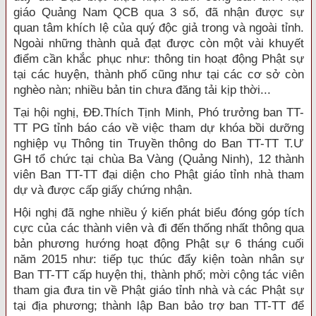
giáo Quảng Nam QCB qua 3 số, đã nhận được sự
quan tâm khích lệ của quý độc giả trong và ngoài tỉnh.
Ngoài những thành quả đạt được còn một vài khuyết
điểm cần khắc phục như: thông tin hoạt động Phật sự
tại các huyện, thành phố cũng như tại các cơ sở còn
nghèo nàn; nhiều bản tin chưa đăng tải kịp thời...
Tại hội nghị, ĐĐ.Thích Tịnh Minh, Phó trưởng ban TT-
TT PG tỉnh báo cáo về việc tham dự khóa bồi dưỡng
nghiệp vụ Thông tin Truyền thông do Ban TT-TT T.Ư
GH tổ chức tại chùa Ba Vàng (Quảng Ninh), 12 thành
viên Ban TT-TT đại diện cho Phật giáo tỉnh nhà tham
dự và được cấp giấy chứng nhận.
Hội nghị đã nghe nhiều ý kiến phát biểu đóng góp tích
cực của các thành viên và đi đến thống nhất thông qua
bản phương hướng hoạt động Phật sự 6 tháng cuối
năm 2015 như: tiếp tục thúc đẩy kiện toàn nhân sự
Ban TT-TT cấp huyện thị, thành phố; mời cộng tác viên
tham gia đưa tin về Phật giáo tỉnh nhà và các Phật sự
tại địa phương; thành lập Ban bảo trợ ban TT-TT để