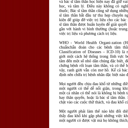
và bác sĩ tâm thần học hiện nay đã giữ vai
học, và tâm lý. Điều này không có nghĩa
thuốc; Bác sĩ tâm thần cũng sử dụng nhữn
sĩ tâm thần bắt đầu tự thu hẹp chuyên n
kiện để giúp đỡ việc trị liệu cho các bác
sĩ tâm thần được huấn luyện để giải quyế
gần với hành vi bình thường (hoặc trung 
việc trị liệu và phương cách trị liệu.
WHO - World Health Organi-zation (Hộ
chuẩnchẩn đoán cho các bệnh tâm thần
Classification of Diseases – ICD-10) là
giới một cách hệ thống trong lĩnh vực b
tâm đến một số nhỏ dân chúng đặc biệt, đ
chứng bệnh rối loạn tâm thần, và có thể 
vậy, ranh giới vẫn còn mơ hồ. Kể cả bác
định nên chữa trị bệnh nhân đặc biệt nào đ
Mọi người đều chịu đau khổ từ những điề
một người có thể dễ nổi giận, trong kh
một cá nhân có thể nói là không bị bệnh 
hay thân quyến, hoặc là bác sĩ tâm thần.
chặt vào các cuộc thử thách, và đau khổ cứ
Một người phải làm thế nào khi đối di
thấy đau khổ khi gặp phải những việc k
một người có được vật mà họ không thích,