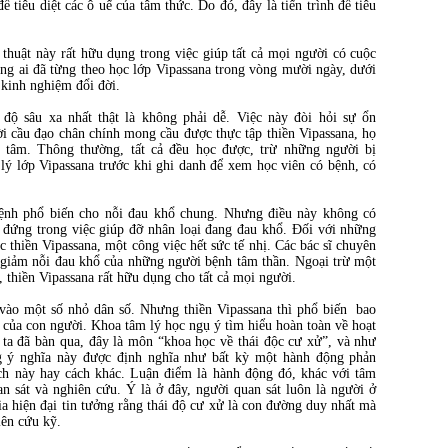
 tiêu diệt các ô uế của tâm thức. Do đó, đây là tiến trình để tiêu
huật này rất hữu dụng trong việc giúp tất cả mọi người có cuộc
ững ai đã từng theo học lớp Vipassana trong vòng mười ngày, dưới
à kinh nghiệm đổi đời.
ộ sâu xa nhất thật là không phải dễ. Việc này đòi hỏi sự ổn
i cầu đạo chân chính mong cầu được thực tập thiền Vipassana, họ
à tâm. Thông thường, tất cả đều học được, trừ những người bị
 lý lớp Vipassana trước khi ghi danh để xem học viên có bệnh, có
bệnh phổ biến cho nỗi đau khổ chung. Nhưng điều này không có
 đứng trong việc giúp đỡ nhân loại đang đau khổ. Đối với những
 thiền Vipassana, một công việc hết sức tế nhị. Các bác sĩ chuyên
 giảm nỗi đau khổ của những người bệnh tâm thần. Ngoại trừ một
 thiền Vipassana rất hữu dụng cho tất cả mọi người.
vào một số nhỏ dân số. Nhưng thiền Vipassana thì phổ biến bao
 của con người. Khoa tâm lý học ngụ ý tìm hiểu hoàn toàn về hoạt
 ta đã bàn qua, đây là môn “khoa học về thái độc cư xử”, và như
ng ý nghĩa này được định nghĩa như bất kỳ một hành động phản
ch này hay cách khác. Luận điểm là hành động đó, khác với tâm
an sát và nghiên cứu. Ý là ở đây, người quan sát luôn là người ở
ia hiện đại tin tưởng rằng thái độ cư xử là con đường duy nhất mà
iên cứu kỹ.