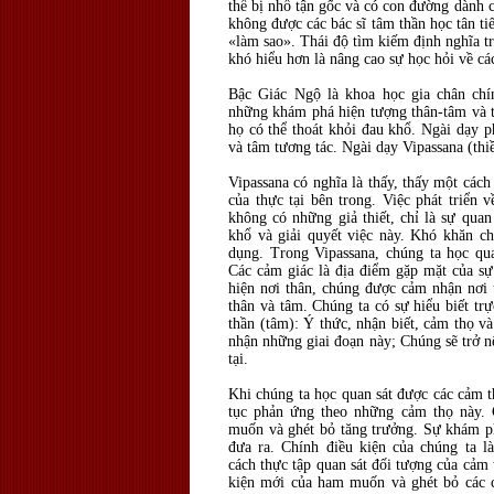
thể bị nhổ tận gốc và có con đường dành 
không được các bác sĩ tâm thần học tân ti
«làm sao». Thái độ tìm kiếm định nghĩa tr
khó hiểu hơn là nâng cao sự học hỏi về cá
Bậc Giác Ngộ là khoa học gia chân chí
những khám phá hiện tượng thân-tâm và t
họ có thể thoát khỏi đau khổ. Ngài dạy p
và tâm tương tác. Ngài dạy Vipassana (thi
Vipassana có nghĩa là thấy, thấy một cách
của thực tại bên trong. Việc phát triển 
không có những giả thiết, chỉ là sự quan
khổ và giải quyết việc này. Khó khăn c
dụng. Trong Vipassana, chúng ta học qu
Các cảm giác là địa điểm gặp mặt của sự
hiện nơi thân, chúng được cảm nhận nơi 
thân và tâm. Chúng ta có sự hiểu biết tr
thần (tâm): Ý thức, nhận biết, cảm thọ v
nhận những giai đoạn này; Chúng sẽ trở n
tại.
Khi chúng ta học quan sát được các cảm th
tục phản ứng theo những cảm thọ này. 
muốn và ghét bỏ tăng trưởng. Sự khám phá
đưa ra. Chính điều kiện của chúng ta 
cách thực tập quan sát đối tượng của cảm
kiện mới của ham muốn và ghét bỏ các cả