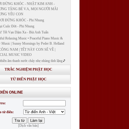
I ĐỪNG KHÓC - NHẬT KIM ANH -
NG TẶNG BÉ V.A, MỌI NGƯỜI MÃI
ƠNG YÊU CON
ƠI ĐỪNG KHÓC - Phi Nhung
ụi Cuộc Đời - Phi Nhung
! Tết Vạn Dặm Xa - Bùi Anh Tuấn
iful Relaxing Music • Peaceful Piano Music &
r Music | Sunny Mornings by Peder B. Helland
CÔNG NAM | TẾT NÀY CON SẼ VỀ |
CIAL MUSIC VIDEO
thiền âm thanh nước chảy nhẹ nhàng tĩnh lặng🎵
thiền lặng tâm
TRẮC NGHIỆM PHẬT HỌC
ĐÁP VÀ BẾ GIẢNG LỚP "GIẢNG GIẢI
H BẢN NGUYỆN CÔNG ĐỨC DƯỢC SƯ
TỪ ĐIỂN PHẬT HỌC
 LY QUANG NHƯ LAI"
G GIẢI KINH DƯỢC SƯ - BÀI 14/ GIẢNG
ĐIỂN ONLINE
I KINH BẢN NGUYỆN CÔNG ĐỨC DƯỢC
LƯU LY QUANG NHƯ LAI
tra:
G GIẢI KINH DƯỢC SƯ
o từ điển:
[Dịch văn bản]