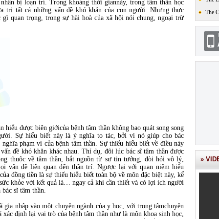
nhân bị loạn trí. Trong khoảng thời giannày, trong tâm thần học
ữa trị tất cả những vấn đề khó khăn của con người. Nhưng thực
The 
gì quan trọng, trong sự hài hoà của xã hội nói chung, ngoại trừ
dần hiểu được biên giớicủa bệnh tâm thần không bao quát song song
ười. Sự hiểu biết này là ý nghĩa to tác, bởi vì nó giúp cho bác
 nghĩa phạm vi của bệnh tâm thần. Sự thiếu hiểu biết về điều này
vấn đề khó khăn khác nhau. Thí dụ, đôi lúc bác sĩ tâm thần được
ng thuộc về tâm thần, bắt nguồn từ sự tin tưởng, đòi hỏi vô lý,
» VID
mọi vấn đề liên quan đến thần trí. Ngược lại với quan niệm hiểu
 của đồng tiền là sự thiếu hiểu biết toàn bộ về môn đặc biệt này, kể
sức khỏe với kết quả là… ngay cả khi cần thiết và có lợi ích người
 bác sĩ tâm thần.
đã gia nhập vào một chuyên ngành của y học, với trọng tâmchuyên
 xác định lại vai trò của bệnh tâm thần như là môn khoa sinh học,