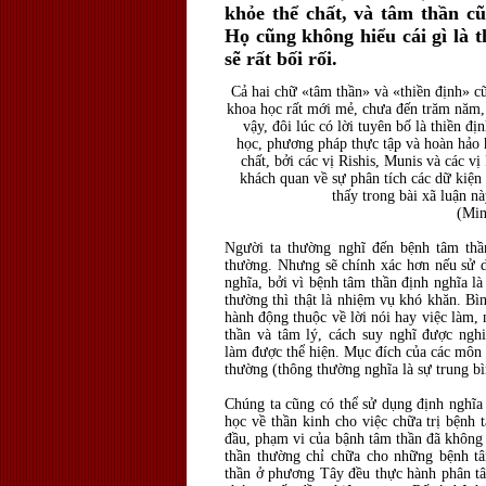
khỏe thể chất, và tâm thần c
Họ cũng không hiểu cái gì là t
sẽ rất bối rối.
Cả hai chữ «tâm thần» và «thiền định» c
khoa học rất mới mẻ, chưa đến trăm năm, 
vậy, đôi lúc có lời tuyên bố là thiền đ
học, phương pháp thực tập và hoàn hảo h
chất, bởi các vị Rishis, Munis và các vị
khách quan về sự phân tích các dữ kiện
thấy trong bài xã luận nà
(Min
Người ta thường nghĩ đến bệnh tâm thầ
thường. Nhưng sẽ chính xác hơn nếu sử d
nghĩa, bởi vì bệnh tâm thần định nghĩa l
thường thì thật là nhiệm vụ khó khăn. B
hành động thuộc về lời nói hay việc làm,
thần và tâm lý, cách suy nghĩ được nghi
làm được thể hiện. Mục đích của các môn 
thường (thông thường nghĩa là sự trung bì
Chúng ta cũng có thể sử dụng định nghĩa
học về thần kinh cho việc chữa trị bệnh
đầu, phạm vi của bậnh tâm thần đã không
thần thường chỉ chữa cho những bệnh t
thần ở phương Tây đều thực hành phân t