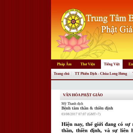
Pháp Âm
Thư Viện
Tiếng Việt
En
Trang chủ
TT Phiên Dịch - Chùa Long Hưng
VĂN HÓA PHẬT GIÁO
Mỹ Thanh dịch
Bệnh tâm thần & thiền định
03/08/2017 07:07 (GMT+7)
Hiện nay, thế giới đang có sự 
thần, thiền định, và sự liên