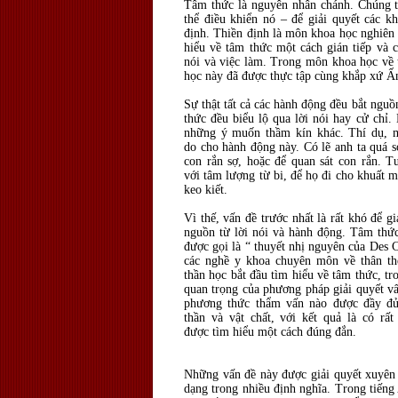
Tâm thức là nguyên nhân chánh. Chúng ta
thể điều khiển nó – để giải quyết các k
định. Thiền định là môn khoa học nghiên 
hiểu về tâm thức một cách gián tiếp và 
nói và việc làm. Trong môn khoa học về 
học này đã được thực tập cùng khắp xứ Ấn
Sự thật tất cả các hành động đều bắt ngu
thức đều biểu lộ qua lời nói hay cử chỉ
những ý muốn thầm kín khác. Thí dụ, mộ
do cho hành động này. Có lẽ anh ta quá s
con rắn sợ, hoặc để quan sát con rắn. 
với tâm lượng từ bi, để họ đi cho khuất 
keo kiết.
Vì thế, vấn đề trước nhất là rất khó để g
nguồn từ lời nói và hành động. Tâm thức 
được gọi là “ thuyết nhị nguyên của Des Ca
các nghề y khoa chuyên môn về thân thể
thần học bắt đầu tìm hiểu về tâm thức, t
quan trọng của phương pháp giải quyết vấ
phương thức thẩm vấn nào được đầy đủ,
thần và vật chất, với kết quả là có rấ
được tìm hiểu một cách đúng đắn.
Những vấn đề này được giải quyết xuyên q
dạng trong nhiều định nghĩa. Trong tiếng