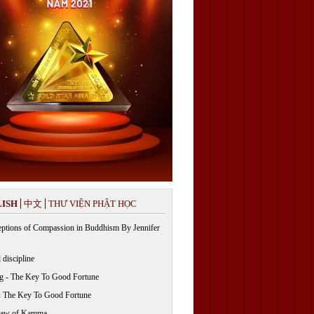
ISH
中文
THƯ VIỆN PHẬT HỌC
ptions of Compassion in Buddhism By Jennifer
 discipline
g - The Key To Good Fortune
: The Key To Good Fortune
Law of Kamma