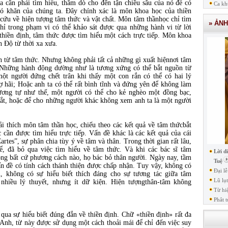
 cần phải tìm hiểu, thăm dò cho đến tận chiều sâu của nó để có
Ca kh
hó khăn của chúng ta. Đây chính xác là môn khoa học của thiền
cứu về hiện tượng tâm thức và vật chất. Môn tâm thầnhọc chỉ tìm
» ẢN
chỉ trong phạm vi có thể khảo sát được qua những hành vi từ lời
thiền định, tâm thức được tìm hiểu một cách trực tiếp. Môn khoa
 Độ từ thời xa xưa.
ồn từ tâm thức. Nhưng không phải tất cả những gì xuất hiệnnơi tâm
. Những hành động dường như là tương xứng có thể bắt nguồn từ
t người đứng chết trân khi thấy một con rắn có thể có hai lý
ợ hãi; Hoặc anh ta có thể rất bình tĩnh và đứng yên để không làm
Tương tự như thế, một người có thể cho kẻ nghèo một đồng bạc,
mắt, hoặc để cho những người khác không xem anh ta là một người
iải thích môn tâm thần học, chiếu theo các kết quả về tâm thứcbắt
cần được tìm hiểu trực tiếp. Vấn đề khác là các kết quả của cái
rtes”, sự phân chia tùy ý về tâm và thân. Trong thời gian rất lâu,
, đã bỏ qua việc tìm hiểu về tâm thức. Và khi các bác sĩ tâm
Lời d
rong bất cứ phương cách nào, họ bác bỏ thân người. Ngày nay, tầm
Tuệ
n đề có tính cách thánh thiện được chấp nhận. Tuy vậy, không có
Đại l
 không có sự hiểu biết thích đáng cho sự tương tác giữa tâm
Lũ lụ
t nhiều lý thuyết, nhưng ít dữ kiện. Hiện tượngthân-tâm không
Từ hi
Phât t
ua sự hiểu biết đúng đắn về thiền định. Chữ «thiền định» rất đa
 Anh, từ này được sử dụng một cách thoải mái để chỉ đến việc suy