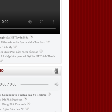
 ngữ của HT Tuyên Hóa
: Hiến máu nhân đạo tại chùa Tảo Sách
n Tình Mẹ
 ca khúc Phật đản: Niệm hồng ân
: Lễ nhập kim quan cố Đại lão HT.Thích Thanh
IO
: Cảm nghĩ về ý nghĩa của Vô Thường
: Đất Phật Nghệ An
: Mừng Phật Đản sanh
m: Ngàn Năm Sen Nở