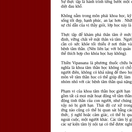
Sự thực tập là hành trình từng bước một để
diệt đau khổ.
Không nằm trong môn phái khoa học, kỹ t
sống tốt đẹp, hạnh phúc, an lạc hơn . Nh
sự chỉ dẫn của vị thầy giỏi, lớp học này l
Thực tập để khám phá thân tâm ở mức đ
định, vững chãi về mặt thân và tâm. Ngườ
cần có sức khỏe tối thiểu ở nơi thân v
bệnh tâm thần. (Nên liên lạc với bộ quản
thể thích hợp cho khóa học hay không).
Thiền Vipassana là phương thuốc chữa 
nghĩa là khoa tâm thần học không có chỗ
người điên, không có khả năng để theo học
môn về tâm thần học có thể giúp đỡ, làm
nhóm nhỏ với các bệnh tâm thần quá nặng,
Phạm vi của khoa tâm thần học giới hạn 
gồm tất cả mọi mặt hoạt động về tâm thần
động tinh thần của con người, như chúng
vậy nó bị giới hạn. Thái độ cư xử tro
ứng nào cũng có thể bị quan sát bằng cá
thức, ý nghĩ hoặc cảm giác, có thể bị qu
ngoài cuộc, một người khác. Các tâm lý g
các sự kiện tâm lý nội tại có thể được ngh