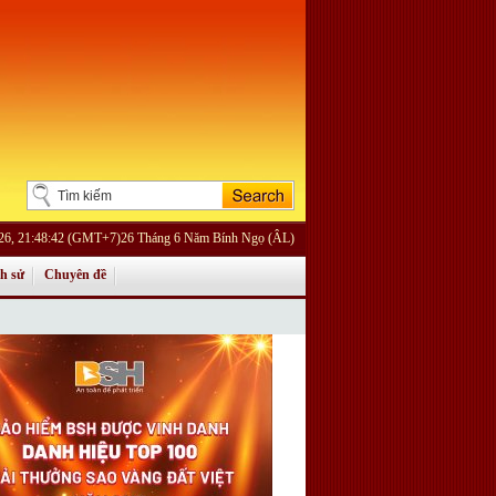
026, 21:48:42 (GMT+7)26 Tháng 6 Năm Bính Ngọ (ÂL)
ch sử
Chuyên đề