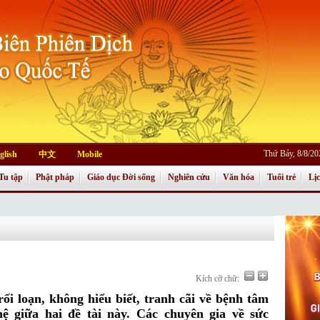
Thứ Bảy, 8/8/2
glish
中文
Mobile
Tu tập
Phật pháp
Giáo dục Đời sống
Nghiên cứu
Văn hóa
Tuổi trẻ
Lị
Kích cỡ chữ:
rối loạn, không hiểu biết, tranh cãi về bệnh tâm
 hệ giữa hai đề tài này. Các chuyên gia về sức