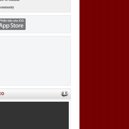
Community
EO