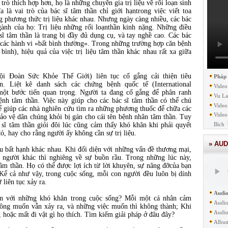
 trò thích hợp hơn, họ là những chuyên gia trị liệu về rối loạn sinh
 là vai trò của bác sĩ tâm thần chỉ giới hạntrong việc viết toa
g phương thức trị liệu khác nhau. Nhưng ngày càng nhiều, các bác
gành của họ: Trị liệu những rối loạnthần kinh nặng. Những điều
 sĩ tâm thần là trang bị đầy đủ dụng cụ, và tay nghề cao. Các bác
t các hành vi «bất bình thường». Trong những trường hợp căn bệnh
bình), hiệu quả của việc trị liệu tâm thần khác nhau rất xa giữa
i Đoàn Sức Khỏe Thế Giới) liên tục cố gắng cải thiện tiêu
Pháp
. Liệt kê danh sách các chứng bệnh quốc tế (International
Video
 một bước tiến quan trọng. Người ta đang cố gắng để phân ranh
Vu La
ệnh tâm thần. Việc này giúp cho các bác sĩ tâm thần có thể chú
Video
ể giúp các nhà nghiên cứu tìm ra những phương thuốc để chữa các
Video
bảo vệ dân chúng khỏi bị gán cho cái tên bệnh nhân tâm thần. Tuy
 sĩ tâm thần giỏi đôi lúc cũng cảm thấy khó khăn khi phải quyết
Bích
ó, hay cho rằng người ấy không cần sự trị liệu.
» AUD
u bất hạnh khác nhau. Khi đối diện với những vấn đề thương mại,
i người khác thì nghiêng về sự buồn rầu. Trong những lúc này,
tâm thần. Họ có thể được lợi ích từ lời khuyên, sự nâng đỡcủa bạn
 Kể cả như vậy, trong cuộc sống, mỗi con người đều luôn bị dính
 liên tục xảy ra.
Audio
ện với những khó khăn trong cuộc sống? Mỗi một cá nhân cảm
Audio
hông muốn vẫn xảy ra, và những việc muốn thì không thành; Khi
Audio
 hoặc mất đi vật gì họ thích. Tìm kiếm giải pháp ở đâu đây?
Albu