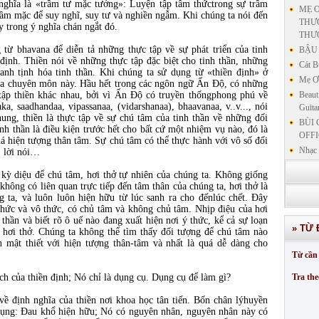
 nghĩa là «trầm tư mặc tưởng»: Luyện tập tâm thứctrong sự trầm
MẸ Ơ
ầm mặc để suy nghĩ, suy tư và nghiền ngẫm. Khi chúng ta nói đến
THƯƠ
y trong ý nghĩa chán ngắt đó.
THƯ
từ bhavana để diễn tả những thực tập về sự phát triển của tinh
BẬU 
 định. Thiền nói về những thực tập đặc biệt cho tinh thần, những
Cát B
nh tịnh hóa tinh thần. Khi chúng ta sử dụng từ «thiền định» ở
Mẹ Ơi
hĩa chuyên môn này. Hầu hết trong các ngôn ngữ Ấn Độ, có những
c tập thiền khác nhau, bởi vì Ấn Độ có truyền thốngphong phú về
Beaut
ka, saadhandaa, vipassanaa, (vidarshanaa), bhaavanaa, v..v..., nói
Guita
ung, thiền là thực tập về sự chú tâm của tinh thần về những đối
BÙI 
nh thần là điều kiện trước hết cho bất cứ một nhiệm vụ nào, đó là
OFFI
há hiện tượng thân tâm. Sự chú tâm có thể thực hành với vô số đối
Nhạc 
, lời nói…
Nhạc 
kỳ diệu để chú tâm, hơi thở tự nhiên của chúng ta. Không giống
VẤN 
hông có liên quan trực tiếp đến tâm thân của chúng ta, hơi thở là
KIN
ng ta, và luôn luôn hiện hữu từ lúc sanh ra cho đếnlúc chết. Đây
LƯU
ý thức và vô thức, có chủ tâm và không chủ tâm. Nhịp điệu của hơi
h thần và biết rõ ô uế nào đang xuất hiện nơi ý thức, kể cả sự loạn
GIẢN
» TỪ 
 hơi thở. Chúng ta không thể tìm thấy đối tượng để chú tâm nào
GIẢ
an mật thiết với hiện tượng thân-tâm và nhất là quá dễ dàng cho
SƯ 
Từ cần 
GIẢN
ch của thiền định; Nó chỉ là dụng cụ. Dụng cụ để làm gì?
Tra the
về định nghĩa của thiền nơi khoa học tân tiến. Bốn chân lýhuyền
 dụng: Đau khổ hiện hữu; Nó có nguyên nhân, nguyên nhân này có