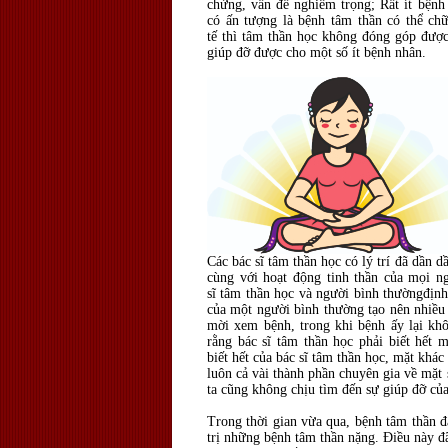
chứng, vấn đề nghiêm trọng; Rất ít bệnh 
có ấn tượng là bệnh tâm thần có thể ch
tế thì tâm thần học không đóng góp được 
giúp đỡ được cho một số ít bệnh nhân.
Các bác sĩ tâm thần học có lý trí đã dần 
cùng với hoạt động tinh thần của mọi ng
sĩ tâm thần học và người bình thườngđịnh
của một người bình thường tạo nên nhiều 
mời xem bệnh, trong khi bệnh ấy lại khô
rằng bác sĩ tâm thần học phải biết hết 
biết hết của bác sĩ tâm thần học, mặt khác
luôn cả vài thành phần chuyên gia về mặt 
ta cũng không chịu tìm đến sự giúp đỡ của
Trong thời gian vừa qua, bệnh tâm thần 
trị những bệnh tâm thần nặng. Điều này đã