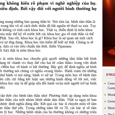
ũng không hiểu rõ phạm vi nghề nghiệp của họ.
hiền định. Bởi vậy đối với người bình thường họ
ũng mang những hào quang thần bí. Nói tóm lại, bệnh tâm thần là
trong khi vô số cách thức thiền đã bắt nguồn từ thuở xa xưa. Tuy
ịnh không có tính cách khoa học. Thật ra, thiền định là môn khoa
óa mấy thế kỷ về trước bởi các khoa học gia về tinh thần và thể
 Phật. Sau rốt, khoa học là gì? Khoa học là sự quan sát một cách
 và sự ứng dụng. Khoa học tìm kiếm để biết sự thật. Chúng ta sẽ
y, dựa cả vào tiêu chuẩn tân thời, thiền Vipassana
h Sát) thật là môn khoa học.
n là môn khoa học chuyên giải quyết những tâm thần bất bình
ụng từ «hành vi» thay thế cho hai từ «tâm thần» trong việc định
à «Môn học về hành vi bất thường. Bây giờ, để định nghĩa sự bình
ình thường nói chúng có nghĩa «trung bình». Hành viám chỉ những
ENGL
 như hành vi nói năng, hành vi xử sự. Trong môn học về bệnh tâm
ên cứu chỉ bằng kết luận sau những hành động về lời nói, việc
khoa học này là để giúp sửa đổi hành vicủa một người trở lại bình
Conce
nh).
Goetz
Moral
 tân thời cho bệnh tâm thần như: Phương thức áp dụng môn khoa
 tâm thần của một nhóm bệnh nhân tâm thần. Thật ra ngay từ ban
Givin
 được định nghĩa đúng đắn. Kết quả các bác sĩ chuyên môn về tâm
âm thần thứ yếu. Trong những năm 60 và 70, các bác sĩ về tâm
Merit
âm lý học. Những bệnh nhân của họ thường không có những triệu
The 