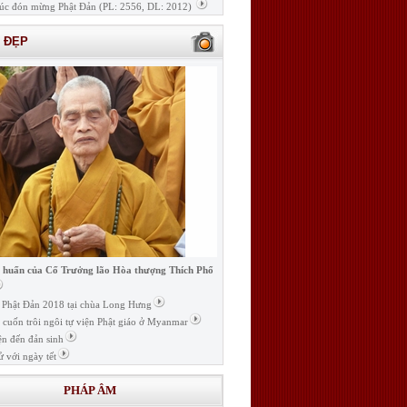
úc đón mừng Phật Đản (PL: 2556, DL: 2012)
H ĐẸP
i huấn của Cố Trưởng lão Hòa thượng Thích Phổ
ễ Phật Đản 2018 tại chùa Long Hưng
t cuốn trôi ngôi tự viện Phật giáo ở Myanmar
ện đến đản sinh
ử với ngày tết
PHÁP ÂM