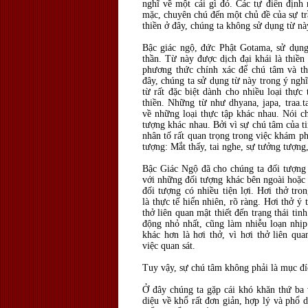
nghĩ về một cái gì đó. Các tự điển định
mặc, chuyên chú đến một chủ đề của sự tr
thiền ở đây, chúng ta không sử dụng từ nà
Bậc giác ngộ, đức Phật Gotama, sử dụng 
thần. Từ này được dịch đại khái là thiền
phương thức chính xác để chú tâm và tha
đây, chúng ta sử dụng từ này trong ý ng
từ rất đặc biệt dành cho nhiều loại thự
thiền. Những từ như dhyana, japa, traa.ta
về những loại thực tập khác nhau. Nói ch
tượng khác nhau. Bởi vì sự chú tâm của ti
nhân tố rất quan trọng trong việc khám p
tượng: Mắt thấy, tai nghe, sự tưởng tượng
Bậc Giác Ngộ đã cho chúng ta đối tượng 
với những đối tượng khác bên ngoài hoặc k
đối tượng có nhiều tiện lợi. Hơi thở tro
là thực tế hiển nhiên, rõ ràng. Hơi thở 
thở liên quan mật thiết đến trạng thái tin
động nhỏ nhất, cũng làm nhiễu loạn nhịp
khác hơn là hơi thở, vì hơi thở liên qu
việc quan sát.
Tuy vậy, sự chú tâm không phải là mục đí
Ở đây chúng ta gặp cái khó khăn thứ ba 
diệu về khổ rất đơn giản, hợp lý và phổ