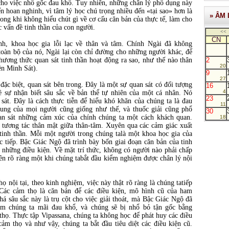
cho việc nhổ gốc đau khổ. Tuy nhiên, những chân lý phổ dụng này
ến hoan nghinh, vì tâm lý học chú trọng nhiều đến «tại sao» hơn là
» ÂM 
ong khi không hiểu chút gì về cơ cấu căn bản của thực tế, làm cho
c vấn đề tinh thần của con người.
<<
CN
nh, khoa học gia lỗi lạc về thân và tâm. Chính Ngài đã không
oàn bộ của nó, Ngài lại còn chỉ đường cho những người khác, để
hương thức quan sát tinh thần hoạt động ra sao, như thế nào thân
2
20
ền Minh Sát).
9
27
 đặc biệt, quan sát bên trong. Đây là một sự quan sát có đối tượng
16
4
về sự nhận biết sâu sắc về bản thể tự nhiên của một cá nhân. Nó
23
 sát. Đây là cách thực tiễn để hiểu khó khăn của chúng ta là đau
11
hung của mọi người cũng giống như thế, và thuốc giải cũng phổ
30
an sát những cảm xúc của chính chúng ta một cách khách quan.
18
 tương tác thân mật giữa thân-tâm. Xuyên qua các cảm giác xuất
tinh thần. Mỗi một người trong chúng talà một khoa học gia của
ực tiếp. Bậc Giác Ngộ đã trình bày bốn giai đoạn căn bản của tinh
à những điều kiện. Về mặt trí thức, không có người nào phải chấp
ên rõ ràng một khi chúng tabắt đầu kiểm nghiệm được chân lý nội
ọ nội tại, theo kinh nghiệm, việc này thật rõ ràng là chúng tatiếp
Các cảm thọ là căn bản để các điều kiện, mô hình cũ của ham
 sâu sắc này là trụ cột cho việc giải thoát, mà Bậc Giác Ngộ đã
làm chúng ta mãi đau khổ, và chúng sẽ bị nhổ bỏ tận gốc bằng
 thọ. Thực tập Vipassana, chúng ta không học để phát huy các điều
m thọ và như vậy, chúng ta bắt đầu tiêu diệt các điều kiện cũ.