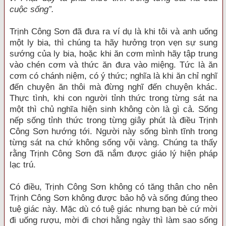
cuộc sống”.
Trịnh Công Sơn đã đưa ra ví dụ là khi tôi và anh uống
một ly bia, thì chúng ta hãy hưởng trọn vẹn sự sung
sướng của ly bia, hoặc khi ăn cơm mình hãy tập trung
vào chén cơm và thức ăn đưa vào miệng. Tức là ăn
cơm có chánh niệm, có ý thức; nghĩa là khi ăn chỉ nghĩ
đến chuyện ăn thôi mà đừng nghĩ đến chuyện khác.
Thực tình, khi con người tỉnh thức trong từng sát na
một thì chủ nghĩa hiện sinh không còn là gì cả. Sống
nếp sống tỉnh thức trong từng giây phút là điều Trịnh
Công Sơn hướng tới. Người này sống bình tĩnh trong
từng sát na chứ không sống vội vàng. Chúng ta thấy
rằng Trịnh Công Sơn đã nắm được giáo lý hiện pháp
lạc trú.
Có điều, Trịnh Công Sơn không có tăng thân cho nên
Trịnh Công Sơn không được bảo hộ và sống đúng theo
tuệ giác này. Mặc dù có tuệ giác nhưng bạn bè cứ mời
đi uống rượu, mời đi chơi hằng ngày thì làm sao sống