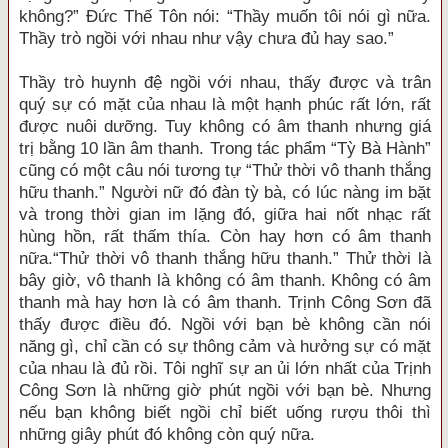
không?” Đức Thế Tôn nói: “Thầy muốn tôi nói gì nữa.
Thầy trò ngồi với nhau như vậy chưa đủ hay sao.”
Thầy trò huynh đệ ngồi với nhau, thấy được và trân
quý sự có mặt của nhau là một hạnh phúc rất lớn, rất
được nuôi dưỡng. Tuy không có âm thanh nhưng giá
trị bằng 10 lần âm thanh. Trong tác phẩm “Tỳ Bà Hành”
cũng có một câu nói tương tự “Thử thời vô thanh thắng
hữu thanh.” Người nữ đó đàn tỳ bà, có lúc nàng im bặt
và trong thời gian im lặng đó, giữa hai nốt nhạc rất
hùng hồn, rất thấm thía. Còn hay hơn có âm thanh
nữa.“Thử thời vô thanh thắng hữu thanh.” Thử thời là
bây giờ, vô thanh là không có âm thanh. Không có âm
thanh mà hay hơn là có âm thanh. Trịnh Công Sơn đã
thấy được điều đó. Ngồi với bạn bè không cần nói
năng gì, chỉ cần có sự thông cảm và hưởng sự có mặt
của nhau là đủ rồi. Tôi nghĩ sự an ủi lớn nhất của Trịnh
Công Sơn là những giờ phút ngồi với bạn bè. Nhưng
nếu bạn không biết ngồi chỉ biết uống rượu thôi thì
những giây phút đó không còn quý nữa.