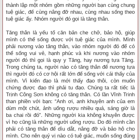
thành lập một nhóm gồm những người bạn cùng chung
tuệ giác, để cùng nâng đỡ nhau, cùng nhau sống theo
tuệ giác ấy. Nhóm người đó gọi là tăng thân.
Tăng thân là yếu tố căn bản che chở, bảo hộ, giúp
mình có thể sống được với tuệ giác của mình. Mình
phải nương vào tăng thân, vào nhóm người đó để có
thể sống vui vẻ, hạnh phúc và khi nương vào nhóm
người đó thì gọi là quy y Tăng, hay nương tựa Tăng.
Trong chúng ta, người nào có tăng thân để nương tựa
thì người đó có cơ hội rất lớn để sống với cái thấy của
mình. Vì kiến đạo là mới thấy đạo thôi, còn muốn
chứng được đạo thì phải tu đạo. Chúng ta rất tiếc là
Trịnh Công Sơn không có tăng thân. Có lần Vĩnh Trinh
than phiền với bạn: “Anh ơi, anh khuyên anh của em
dùm một chút, ảnh uống rượu nhiều quá, sáng giờ là
ba chai rồi đó”. Những người kia không khuyên được
vì họ cũng là những người uống rượu. Do đó mình cần
phải có tăng thân để dìu dắt, nâng đỡ và bảo hộ cho
mình. Cho nên quý vị nào có tuệ giác, muốn sống đúng