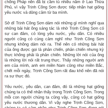
chống Pháp nên đã bị cầm tù nhiều năm ở Lao Thừa
Phủ, vì vậy Trịnh Công Sơn được tiếp nhận hạt giống
yêu nước và dũng cảm từ ba mình.
Sở dĩ Trịnh Công Sơn dám nói những gì mình nghĩ qua
những bài hát ông sáng tác là nhờ Trịnh Công Sơn có
sự can đảm, có lòng yêu nước, yêu dân. Có nhiều
người cũng có cùng cảm nghĩ như Trịnh Công Sơn
nhưng không dám nói ra. Thế nên có những bài hát
của ông được gọi là phản chiến, phản chiến nhưng kỳ
thực không phải là phản chiến. Những lời nói của ông
là những lời nói rất trung thực. Thấy những người anh
em của mình, anh em miền Nam cũng như miền Bắc,
chết mỗi ngày, Trịnh Công Sơn rất đau khổ nên đã nói
ra sự thực đó.
Yêu nước, yêu dân, can đảm, đó là những hạt giống
chúng ta có thể nhận thấy trong Trịnh Công Sơn. Trong
mỗi con người chúng ta cũng vậy, cũng có hạt giống
yêu nước thương dân. Vì vậy nghe Trịnh Công Sơn,
chúng ta có cảm nhận như Trịnh Công Sơn đang nói