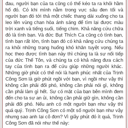
đau, người bạn của ta cũng có thể kéo ta ra khỏi hầm
hố đó. Có khi mình nằm trong vực sâu đen tối và
người bạn đó tới thả một chiếc thang dài xuống cho ta
leo lên vùng chan hòa ánh sáng để tìm lại được màu
trời xanh và tiếng suối, tiếng chim. Khả năng cứu chữa
đó là tình bạn. Và đức Bụt Thích Ca cũng có tình bạn,
tình bạn rất lớn, tình bạn đó có khả năng cứu chúng ta
ra khỏi những trạng huống khó khăn tuyệt vọng. Nếu
học theo được tình bạn này thì chúng ta là sự nối tiếp
của đức Thế Tôn, và chúng ta có khả năng đưa cách
tay của tình bạn ra để cứu giúp những người khác.
Những giờ phút có thể nói là hạnh phúc nhất của Trịnh
Công Sơn là giờ phút ngồi với bạn, vì ngồi như vậy thì
không cần phải đối phó, không cần phải nói gì, không
cần phải làm gì hết. Sự có mặt của bạn bên mình đem
đến cho ta sự an ủi, không cần phải giữ gìn, không cần
phải đối phó. Nếu anh có một người bạn như vậy thì
quá quý. Trịnh Công Sơn có một số người bạn như vậy
nhưng sao anh lại cô đơn? Vì giây phút đó ít quá, Trịnh
Công Sơn đã nói như thế này: