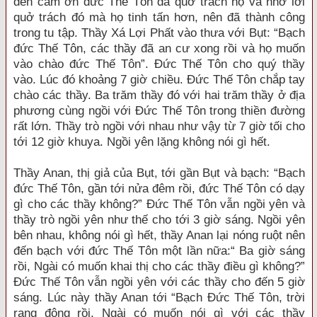
đến cám ơn đức Thế Tôn đã quở trách họ và nhờ lời
quở trách đó mà họ tinh tấn hơn, nên đã thành công
trong tu tập. Thầy Xá Lợi Phất vào thưa với Bụt: “Bạch
đức Thế Tôn, các thầy đã an cư xong rồi và họ muốn
vào chào đức Thế Tôn”. Đức Thế Tôn cho quý thầy
vào. Lúc đó khoảng 7 giờ chiều. Đức Thế Tôn chắp tay
chào các thầy. Ba trăm thầy đó với hai trăm thầy ở địa
phương cùng ngồi với Đức Thế Tôn trong thiền đường
rất lớn. Thầy trò ngồi với nhau như vậy từ 7 giờ tối cho
tới 12 giờ khuya. Ngồi yên lặng không nói gì hết.
Thầy Anan, thị giả của Bụt, tới gần Bụt và bạch: “Bạch
đức Thế Tôn, gần tới nửa đêm rồi, đức Thế Tôn có dạy
gì cho các thầy không?” Đức Thế Tôn vẫn ngồi yên và
thầy trò ngồi yên như thế cho tới 3 giờ sáng. Ngồi yên
bên nhau, không nói gì hết, thầy Anan lại nóng ruột nên
đến bạch với đức Thế Tôn một lần nữa:“ Ba giờ sáng
rồi, Ngài có muốn khai thị cho các thầy điều gì không?”
Đức Thế Tôn vẫn ngồi yên với các thầy cho đến 5 giờ
sáng. Lúc này thầy Anan tới “Bạch Đức Thế Tôn, trời
rạng đông rồi, Ngài có muốn nói gì với các thầy