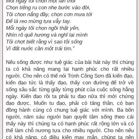
Mỗi ngày tôi chọn một lần thôi
Chọn tiếng ru con nhẹ bước vào đời,
Tôi chọn nắng đầy, chọn cơn mưa tới
Để lá reo mừng tựa vẫy tay.
Mỗi ngày tôi chọn ngồi thật yên,
Nhìn rõ quê hương và nghĩ lại mình
Tôi chợt biết rằng vì sao tôi sống
Vì đất nước cần một trái tim.”
Nếu sống được như tuệ giác của bài hát này thì chúng
ta có khả năng mang lại hạnh phúc cho rất nhiều
người. Cho nên có thể nói Trịnh Công Sơn đã kiến đạo,
kiến đạo tức là thấy đạo, thấy con đường để trở về
sống sâu sắc từng giây từng phút của cuộc sống hằng
ngày. Kiến đạo rồi ta phải tu đạo nữa thì mới chứng
đạo được. Muốn tu đạo, phải có tăng thân, có bạn
đồng hành cùng có chung tuệ giác với mình. Ba bốn
người, năm sáu người bạn quyết tâm sống theo cái
thấy này thì chúng ta có hạnh phúc rất rộng lớn và có
thể làm chỗ nương tựa cho nhiều người. Cho nên nếu
có khả năng, có điều kiện may mắn, chúng ta nên