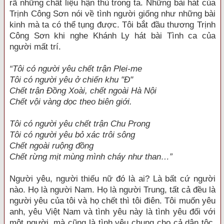
rã những chất liệu hận thù trong ta. Những bài hát của
Trịnh Công Sơn nói về tình người giống như những bài
kinh mà ta có thể tụng được. Tôi bắt đầu thương Trịnh
Công Sơn khi nghe Khánh Ly hát bài Tình ca của
người mất trí.
“Tôi có người yêu chết trận Plei-me
Tôi có người yêu ở chiến khu "Đ"
Chết trận Đồng Xoài, chết ngoài Hà Nội
Chết vội vàng dọc theo biên giới.
Tôi có người yêu chết trận Chu Prong
Tôi có người yêu bỏ xác trôi sông
Chết ngoài ruộng đồng
Chết rừng mịt mùng mình cháy như than…”
Người yêu, người thiếu nữ đó là ai? Là bất cứ người
nào. Họ là người Nam. Họ là người Trung, tất cả đều là
người yêu của tôi và họ chết thì tôi điên. Tôi muốn yêu
anh, yêu Việt Nam và tình yêu này là tình yêu đối với
một người, mà cũng là tình yêu chung cho cả dân tộc.