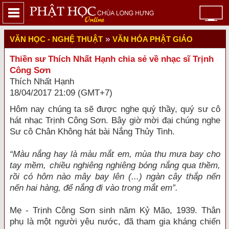
»
VĂN HỌC - NGHỆ THUẬT
VĂN HÓA PHẬT GIÁO
Thiền sư Thích Nhất Hạnh chia sẻ về nhạc sĩ Trịnh
Công Sơn
Thích Nhất Hạnh
18/04/2017 21:09 (GMT+7)
Hôm nay chúng ta sẽ được nghe quý thầy, quý sư cô
hát nhạc Trịnh Công Sơn. Bây giờ mời đại chúng nghe
Sư cô Chân Không hát bài Nắng Thủy Tinh.
“Màu nắng hay là màu mắt em, mùa thu mưa bay cho
tay mềm, chiều nghiêng nghiêng bóng nắng qua thềm,
rồi có hôm nào mây bay lên (...) ngàn cây thắp nến
nến hai hàng, để nắng đi vào trong mắt em”.
Mẹ - Trịnh Công Sơn sinh năm Kỷ Mão, 1939. Thân
phụ là một người yêu nước, đã tham gia kháng chiến