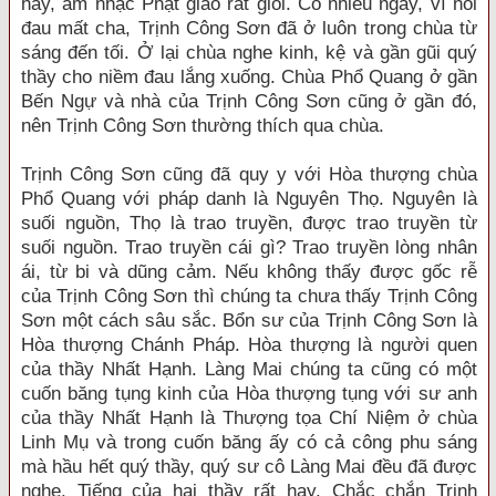
hay, âm nhạc Phật giáo rất giỏi. Có nhiều ngày, vì nỗi
đau mất cha, Trịnh Công Sơn đã ở luôn trong chùa từ
sáng đến tối. Ở lại chùa nghe kinh, kệ và gần gũi quý
thầy cho niềm đau lắng xuống. Chùa Phổ Quang ở gần
Bến Ngự và nhà của Trịnh Công Sơn cũng ở gần đó,
nên Trịnh Công Sơn thường thích qua chùa.
Trịnh Công Sơn cũng đã quy y với Hòa thượng chùa
Phổ Quang với pháp danh là Nguyên Thọ. Nguyên là
suối nguồn, Thọ là trao truyền, được trao truyền từ
suối nguồn. Trao truyền cái gì? Trao truyền lòng nhân
ái, từ bi và dũng cảm. Nếu không thấy được gốc rễ
của Trịnh Công Sơn thì chúng ta chưa thấy Trịnh Công
Sơn một cách sâu sắc. Bổn sư của Trịnh Công Sơn là
Hòa thượng Chánh Pháp. Hòa thượng là người quen
của thầy Nhất Hạnh. Làng Mai chúng ta cũng có một
cuốn băng tụng kinh của Hòa thượng tụng với sư anh
của thầy Nhất Hạnh là Thượng tọa Chí Niệm ở chùa
Linh Mụ và trong cuốn băng ấy có cả công phu sáng
mà hầu hết quý thầy, quý sư cô Làng Mai đều đã được
nghe. Tiếng của hai thầy rất hay. Chắc chắn Trịnh