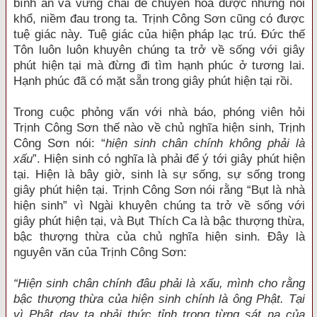
bình an và vững chãi để chuyển hóa được những nỗi
khổ, niềm đau trong ta. Trịnh Công Sơn cũng có được
tuệ giác này. Tuệ giác của hiện pháp lạc trú. Đức thế
Tôn luôn luôn khuyên chúng ta trở về sống với giây
phút hiện tại mà đừng đi tìm hạnh phúc ở tương lai.
Hạnh phúc đã có mặt sẵn trong giây phút hiện tại rồi.
Trong cuộc phỏng vấn với nhà báo, phóng viên hỏi
Trịnh Công Sơn thế nào về chủ nghĩa hiện sinh, Trịnh
Công Sơn nói: “
hiện sinh chân chính không phải là
xấu
”. Hiện sinh có nghĩa là phải để ý tới giây phút hiện
tại. Hiện là bây giờ, sinh là sự sống, sự sống trong
giây phút hiện tại. Trịnh Công Sơn nói rằng “Bụt là nhà
hiện sinh” vì Ngài khuyên chúng ta trở về sống với
giây phút hiện tại, và Bụt Thích Ca là bậc thượng thừa,
bậc thượng thừa của chủ nghĩa hiện sinh. Đây là
nguyên văn của Trịnh Công Sơn:
“Hiện sinh chân chính đâu phải là xấu, mình cho rằng
bậc thượng thừa của hiện sinh chính là ông Phật. Tại
vì Phật dạy ta phải thức tỉnh trong từng sát na của