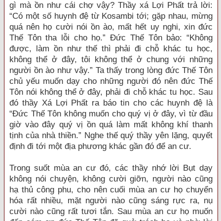
gì mà ồn như cái chợ vậy? Thầy xá Lợi Phất trả lời:
“Có một số huynh đệ từ Kosambi tới; gặp nhau, mừng
quá nên họ cười nói ồn ào, mất hết uy nghi, xin đức
Thế Tôn tha lỗi cho họ.” Đức Thế Tôn bảo: “Không
được, làm ồn như thế thì phải đi chỗ khác tu học,
không thể ở đây, tôi không thể ở chung với những
người ồn ào như vậy.” Ta thấy trong lòng đức Thế Tôn
chủ yếu muốn dạy cho những người đó nên đức Thế
Tôn nói không thể ở đây, phải đi chỗ khác tu học. Sau
đó thầy Xá Lợi Phất ra báo tin cho các huynh đệ là
“Đức Thế Tôn không muốn cho quý vị ở đây, vì từ đầu
giờ vào đây quý vị ồn quá làm mất không khí thanh
tịnh của nhà thiền.” Nghe thế quý thầy yên lặng, quyết
định đi tới một địa phương khác gần đó để an cư.
Trong suốt mùa an cư đó, các thầy nhớ lời Bụt dạy
không nói chuyện, không cười giỡn, người nào cũng
hạ thủ công phu, cho nên cuối mùa an cư họ chuyển
hóa rất nhiều, mặt người nào cũng sáng rực ra, nụ
cười nào cũng rất tươi tắn. Sau mùa an cư họ muốn