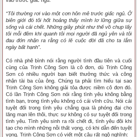
vào trước giấc ngủ.
“Tôi thường rơi vào một cơn hôn mê trước giấc ngủ. Ở
biên giới đó tôi hốt hoảng thấy mình lơ lững giữa sự
sống và cái chết. Những giây phút như thế vồ chụp lấy
tôi mỗi đêm khi quanh tôi mọi người đã ngủ yên và tôi
đau đớn nhận ra rằng có lẽ cuộc đời đã cho ta lắm
ngày bất hạnh”.
Có nhà phê bình nói rằng người tình đầu tiên và cuối
cùng của Trịnh Công Sơn là cô đơn, dù Trịnh Công
Sơn có nhiều người bạn biết thưởng thức và công
nhận tài ba của ông. Chúng ta phải tìm hiểu tại sao
Trịnh Công Sơn không giải tỏa được niềm cô đơn đó.
Có lần Trịnh Công Sơn nói rằng tình yêu không bằng
tình bạn, trong tình yêu không có cái vĩnh cữu. Nói cái
tuyệt đối trong tình yêu chẳng qua là phóng đại cho
lãng mạn lên thôi, thực sự không có sự tuyệt đối trong
tình yêu. Tình yêu sinh ra rồi chết đi, tình yêu đôi khi
tạo cho mình những nỗi thất vọng, có khi dẫn đến tuyệt
vọng. Trịnh Công Sơn có viết một câu rất ngộ nghĩnh: