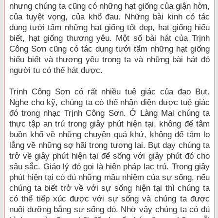
nhưng chúng ta cũng có những hạt giống của giận hờn,
của tuyệt vọng, của khổ đau. Những bài kinh có tác
dụng tưới tẩm những hạt giống tốt đẹp, hạt giống hiểu
biết, hạt giống thương yêu. Một số bài hát của Trịnh
Công Sơn cũng có tác dụng tưới tẩm những hạt giống
hiểu biết và thương yêu trong ta và những bài hát đó
người tu có thể hát được.
Trịnh Công Sơn có rất nhiều tuệ giác của đạo Bụt.
Nghe cho kỹ, chúng ta có thể nhận diện được tuệ giác
đó trong nhạc Trịnh Công Sơn. Ở Làng Mai chúng ta
thực tập an trú trong giây phút hiện tại, không để tâm
buồn khổ về những chuyện quá khứ, không để tâm lo
lắng về những sợ hãi trong tương lai. Bụt dạy chúng ta
trở về giây phút hiện tại để sống với giây phút đó cho
sâu sắc. Giáo lý đó gọi là hiện pháp lạc trú. Trong giây
phút hiện tại có đủ những mầu nhiệm của sự sống, nếu
chúng ta biết trở về với sự sống hiện tại thì chúng ta
có thể tiếp xúc được với sự sống và chúng ta được
nuôi dưỡng bằng sự sống đó. Nhờ vậy chúng ta có đủ