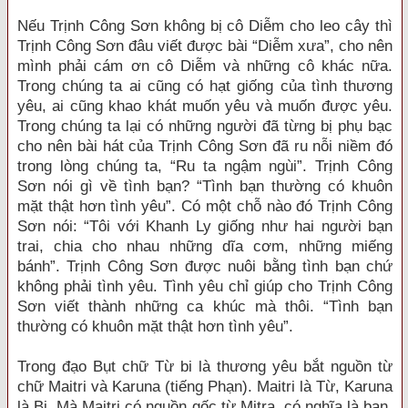
Nếu Trịnh Công Sơn không bị cô Diễm cho leo cây thì
Trịnh Công Sơn đâu viết được bài “Diễm xưa”, cho nên
mình phải cám ơn cô Diễm và những cô khác nữa.
Trong chúng ta ai cũng có hạt giống của tình thương
yêu, ai cũng khao khát muốn yêu và muốn được yêu.
Trong chúng ta lại có những người đã từng bị phụ bạc
cho nên bài hát của Trịnh Công Sơn đã ru nỗi niềm đó
trong lòng chúng ta, “Ru ta ngậm ngùi”. Trịnh Công
Sơn nói gì về tình bạn? “Tình bạn thường có khuôn
mặt thật hơn tình yêu”. Có một chỗ nào đó Trịnh Công
Sơn nói: “Tôi với Khanh Ly giống như hai người bạn
trai, chia cho nhau những dĩa cơm, những miếng
bánh”. Trịnh Công Sơn được nuôi bằng tình bạn chứ
không phải tình yêu. Tình yêu chỉ giúp cho Trịnh Công
Sơn viết thành những ca khúc mà thôi. “Tình bạn
thường có khuôn mặt thật hơn tình yêu”.
Trong đạo Bụt chữ Từ bi là thương yêu bắt nguồn từ
chữ Maitri và Karuna (tiếng Phạn). Maitri là Từ, Karuna
là Bi. Mà Maitri có nguồn gốc từ Mitra, có nghĩa là bạn.