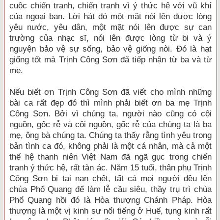
cuộc chiến tranh, chiến tranh vì ý thức hệ với vũ khí
của ngoại ban. Lời hát đó một mặt nói lên được lòng
yêu nước, yêu dân, một mặt nói lên được sự can
trường của nhạc sĩ, nói lên được lòng từ bi và ý
nguyện bảo vệ sự sống, bảo vệ giống nòi. Đó là hạt
giống tốt mà Trịnh Công Sơn đã tiếp nhận từ ba và từ
mẹ.
Nếu biết ơn Trịnh Công Sơn đã viết cho mình những
bài ca rất đẹp đó thì mình phải biết ơn ba mẹ Trịnh
Công Sơn. Bởi vì chúng ta, người nào cũng có cội
nguồn, gốc rễ và cội nguồn, gốc rễ của chúng ta là ba
mẹ, ông bà chúng ta. Chúng ta thấy rằng tình yêu trong
bản tình ca đó, không phải là một cá nhân, mà cả một
thế hệ thanh niên Việt Nam đã ngã gục trong chiến
tranh ý thức hệ, rất tàn ác. Năm 15 tuổi, thân phụ Trịnh
Công Sơn bị tai nạn chết, tất cả mọi người đều lên
chùa Phổ Quang để làm lễ cầu siêu, thầy trụ trì chùa
Phổ Quang hồi đó là Hòa thượng Chánh Pháp. Hòa
thượng là một vị kinh sư nổi tiếng ở Huế, tụng kinh rất