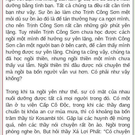
dưỡng bằng tình bạn. Tất cả chúng ta đều rất cần tình
bạn như vậy. Sự ồn ào làm cho Trịnh Công Sơn mệt
mỏi dù sự ồn ào đó là để tán thưởng hay ca ngợi mình,
cho nên Trịnh Công Sơn rất cần những giờ phút yên
lặng. Tuy nhiên Trịnh Công Sơn chưa học được cách
ngồi một mình để hưởng sự yên lặng, nên Trịnh Công
Sơn cần một người bạn ở bên cạnh, để cảm thấy mình
hưởng được sự yên lặng. Chúng ta cũng vậy, chúng ta
đã học ngồi thiền, nhưng ngồi thiền một mình chưa
thấy vui lắm. Ngồi thiền thì đâu được nói chuyện thế
mà ngồi ba bốn người vẫn vui hơn. Có phải như vậy
không?
Trong khi ta ngồi yên như thế, sự có mặt của nhau
nuôi dưỡng được tất cả mọi người trong đó. Có một
lần ở tu viện Cấp Cô Độc, trong khi các thầy đang
chuẩn bị khóa an cư mùa mưa, thì có khoảng ba bốn
trăm thầy từ Kosambi tới. Gặp lại các huynh đệ mừng
quá, nên các thầy nói chuyện rất ồn ào. Ngồi trong
phòng nghe ồn, Bụt hỏi thầy Xá Lợi Phất: “Có chuyện