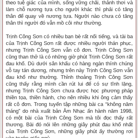
theo tuệ giác của mình, sống vững chãi, thảnh thơi và
làm chỗ nương tựa cho người khác thì phải có tăng
thân để quay về nương tựa. Người nào chưa có tăng
thân thì người đó vẫn mồ côi như thường.
Trịnh Công Sơn có nhiều bạn bè rất nổi tiếng, và tài ba
của Trịnh Công Sơn rất được nhiều người thán phục,
nhưng Trịnh Công Sơn vẫn cô đơn. Trịnh Công Sơn
cũng than thở là có những giờ phút Trịnh Công Sơn rất
đau khổ. Dù dưới sân khấu có hàng ngàn thính chúng
vỗ tay tán dương, nhưng trên này Trịnh Công Sơn vẫn
đau khổ như thường. Thỉnh thoảng Trịnh Công Sơn
cũng thấy rằng mình cần rút lui để có sự tĩnh lặng,
nhưng Trịnh Công Sơn chưa được học phương pháp
thiền tọa, thiền hành, cho nên nhiều khi ông cảm thấy
rất cô đơn. Trong tuyển tập những bài ca “không năm
tháng” do nhà xuất bản Âm Nhạc ấn hành năm 1998,
có một bài của Trịnh Công Sơn mà tôi đọc thấy rất
thương. Bài đó nói lên những giây phút đau khổ nhất
của Trịnh Công Sơn, những giây phút ấy thường rơi