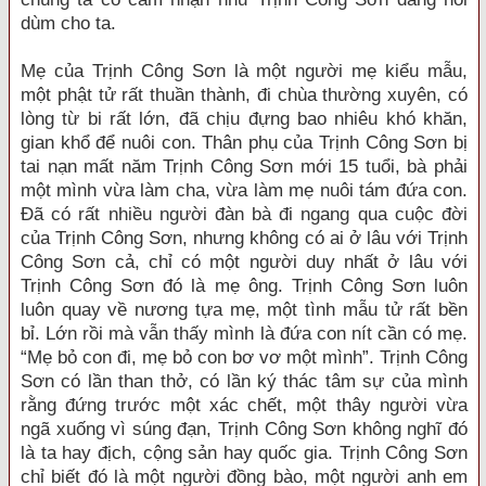
dùm cho ta.
Mẹ của Trịnh Công Sơn là một người mẹ kiểu mẫu,
một phật tử rất thuần thành, đi chùa thường xuyên, có
lòng từ bi rất lớn, đã chịu đựng bao nhiêu khó khăn,
gian khổ để nuôi con. Thân phụ của Trịnh Công Sơn bị
tai nạn mất năm Trịnh Công Sơn mới 15 tuổi, bà phải
một mình vừa làm cha, vừa làm mẹ nuôi tám đứa con.
Đã có rất nhiều người đàn bà đi ngang qua cuộc đời
của Trịnh Công Sơn, nhưng không có ai ở lâu với Trịnh
Công Sơn cả, chỉ có một người duy nhất ở lâu với
Trịnh Công Sơn đó là mẹ ông. Trịnh Công Sơn luôn
luôn quay về nương tựa mẹ, một tình mẫu tử rất bền
bỉ. Lớn rồi mà vẫn thấy mình là đứa con nít cần có mẹ.
“Mẹ bỏ con đi, mẹ bỏ con bơ vơ một mình”. Trịnh Công
Sơn có lần than thở, có lần ký thác tâm sự của mình
rằng đứng trước một xác chết, một thây người vừa
ngã xuống vì súng đạn, Trịnh Công Sơn không nghĩ đó
là ta hay địch, cộng sản hay quốc gia. Trịnh Công Sơn
chỉ biết đó là một người đồng bào, một người anh em