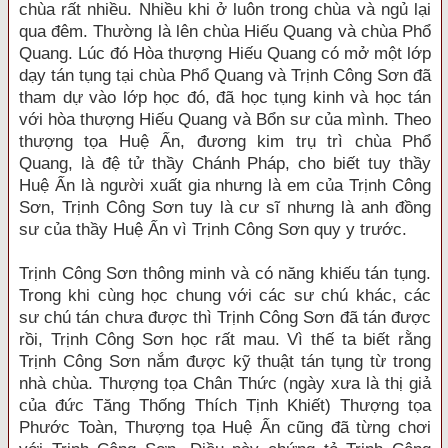
chùa rất nhiều. Nhiều khi ở luôn trong chùa và ngủ lại
qua đêm. Thường là lên chùa Hiếu Quang và chùa Phổ
Quang. Lúc đó Hòa thượng Hiếu Quang có mở một lớp
dạy tán tụng tại chùa Phổ Quang và Trịnh Công Sơn đã
tham dự vào lớp học đó, đã học tụng kinh và học tán
với hòa thượng Hiếu Quang và Bổn sư của mình. Theo
thượng tọa Huệ Ấn, đương kim trụ trì chùa Phổ
Quang, là đệ tử thầy Chánh Pháp, cho biết tuy thầy
Huệ Ấn là người xuất gia nhưng là em của Trịnh Công
Sơn, Trịnh Công Sơn tuy là cư sĩ nhưng là anh đồng
sư của thầy Huệ Ấn vì Trịnh Công Sơn quy y trước.
Trịnh Công Sơn thông minh và có năng khiếu tán tụng.
Trong khi cùng học chung với các sư chú khác, các
sư chú tán chưa được thì Trịnh Công Sơn đã tán được
rồi, Trịnh Công Sơn học rất mau. Vì thế ta biết rằng
Trịnh Công Sơn nắm được kỹ thuật tán tụng từ trong
nhà chùa. Thượng tọa Chân Thức (ngày xưa là thị giả
của đức Tăng Thống Thích Tịnh Khiết) Thượng tọa
Phước Toàn, Thượng tọa Huệ Ấn cũng đã từng chơi