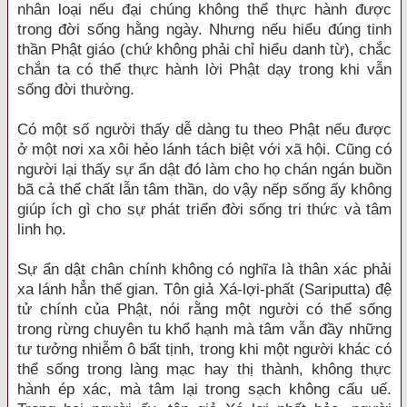
nhân loại nếu đại chúng không thể thực hành được
trong đời sống hằng ngày. Nhưng nếu hiểu đúng tinh
thần Phật giáo (chứ không phải chỉ hiểu danh từ), chắc
chắn ta có thể thực hành lời Phật dạy trong khi vẫn
sống đời thường.
Có một số người thấy dễ dàng tu theo Phật nếu được
ở một nơi xa xôi hẻo lánh tách biệt với xã hội. Cũng có
người lại thấy sự ẩn dật đó làm cho họ chán ngán buồn
bã cả thể chất lẫn tâm thần, do vậy nếp sống ấy không
giúp ích gì cho sự phát triển đời sống tri thức và tâm
linh họ.
Sự ẩn dật chân chính không có nghĩa là thân xác phải
xa lánh hẳn thế gian. Tôn giả Xá-lợi-phất (Sariputta) đệ
tử chính của Phật, nói rằng một người có thể sống
trong rừng chuyên tu khổ hạnh mà tâm vẫn đầy những
tư tưởng nhiễm ô bất tịnh, trong khi một người khác có
thể sống trong làng mạc hay thị thành, không thực
hành ép xác, mà tâm lại trong sạch không cấu uế.