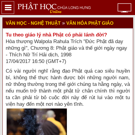
»
VĂN HỌC - NGHỆ THUẬT
VĂN HÓA PHẬT GIÁO
Tu theo giáo lý nhà Phật có phải lánh đời?
Hòa thượng Walpola Rahula Trích "Đức Phật đã dạy
những gì", Chương 8: Phật giáo và thế giới ngày ngay
- Thích Nữ Trí Hải dịch, 1998
17/04/2017 16:50 (GMT+7)
Có vài người nghĩ rằng đạo Phật quá cao siêu huyền
bí, không thể thực hành được bởi những người nam,
nữ thông thường trong thế giới chúng ta hằng ngày, và
nếu muốn trở thành một phật tử chân chính thì người
ta cần phải từ bỏ cuộc đời này để rút lui vào một tu
viện hay đến một nơi nào yên tĩnh.