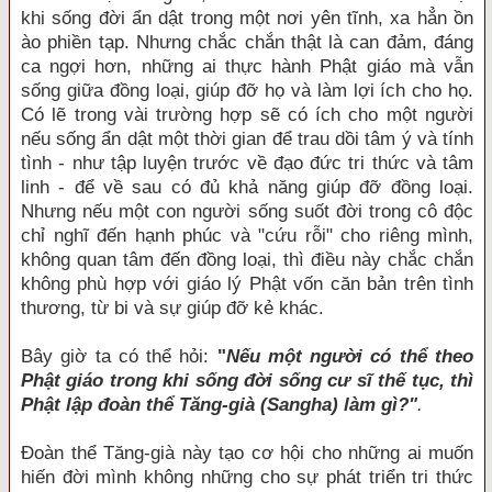
khi sống đời ẩn dật trong một nơi yên tĩnh, xa hẳn ồn
ào phiền tạp. Nhưng chắc chắn thật là can đảm, đáng
ca ngợi hơn, những ai thực hành Phật giáo mà vẫn
sống giữa đồng loại, giúp đỡ họ và làm lợi ích cho họ.
Có lẽ trong vài trường hợp sẽ có ích cho một người
nếu sống ẩn dật một thời gian để trau dồi tâm ý và tính
tình - như tập luyện trước về đạo đức tri thức và tâm
linh - để về sau có đủ khả năng giúp đỡ đồng loại.
Nhưng nếu một con người sống suốt đời trong cô độc
chỉ nghĩ đến hạnh phúc và "cứu rỗi" cho riêng mình,
không quan tâm đến đồng loại, thì điều này chắc chắn
không phù hợp với giáo lý Phật vốn căn bản trên tình
thương, từ bi và sự giúp đỡ kẻ khác.
Bây giờ ta có thể hỏi:
"
Nếu một người có thể theo
Phật giáo trong khi sống đời sống cư sĩ thế tục, thì
Phật lập đoàn thể Tăng-già (Sangha) làm gì?"
.
Ðoàn thể Tăng-già này tạo cơ hội cho những ai muốn
hiến đời mình không những cho sự phát triển tri thức