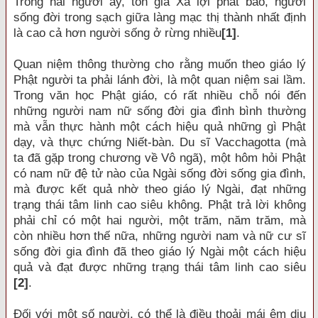
Trong hai người ấy, tôn giả Xá lợi phất bảo, người
sống đời trong sạch giữa làng mạc thị thành nhất định
là cao cả hơn người sống ở rừng nhiều
[1]
.
Quan niệm thông thường cho rằng muốn theo giáo lý
Phật người ta phải lánh đời, là một quan niệm sai lầm.
Trong văn học Phật giáo, có rất nhiều chỗ nói đến
những người nam nữ sống đời gia đình bình thường
mà vẫn thực hành một cách hiệu quả những gì Phật
dạy, và thực chứng Niết-bàn. Du sĩ Vacchagotta (mà
ta đã gặp trong chương về Vô ngã), một hôm hỏi Phật
có nam nữ đệ tử nào của Ngài sống đời sống gia đình,
mà được kết quả nhờ theo giáo lý Ngài, đạt những
trạng thái tâm linh cao siêu không. Phật trả lời không
phải chỉ có một hai người, một trăm, năm trăm, mà
còn nhiều hơn thế nữa, những người nam và nữ cư sĩ
sống đời gia đình đã theo giáo lý Ngài một cách hiệu
quả và đạt được những trạng thái tâm linh cao siêu
[2]
.
Ðối với một số người, có thể là điều thoải mái êm dịu