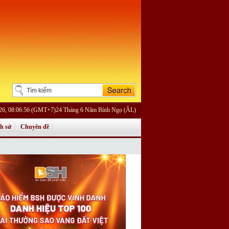
26, 08:06:56 (GMT+7)24 Tháng 6 Năm Bính Ngọ (ÂL)
ch sử
Chuyên đề