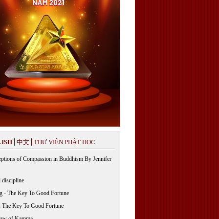
ISH
中文
THƯ VIỆN PHẬT HỌC
ptions of Compassion in Buddhism By Jennifer
 discipline
g - The Key To Good Fortune
: The Key To Good Fortune
Law of Kamma