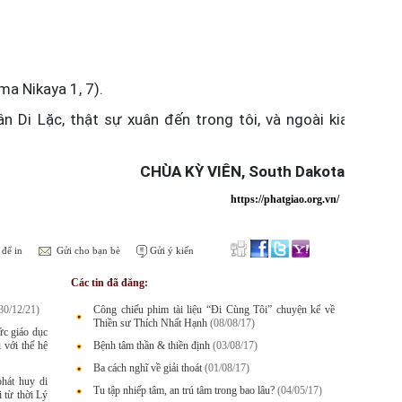
a 1, 7).
n Di Lặc, thật sự xuân đến trong tôi, và ngoài kia
CHÙA KỲ VIÊN, South Dakota
https://phatgiao.org.vn/
để in
Gửi cho bạn bè
Gửi ý kiến
Các tin đã đăng:
30/12/21)
Công chiếu phim tài liệu “Đi Cùng Tôi” chuyện kể về
Thiền sư Thích Nhất Hạnh
(08/08/17)
ức giáo dục
 với thế hệ
Bệnh tâm thần & thiền định
(03/08/17)
Ba cách nghĩ về giải thoát
(01/08/17)
hát huy di
Tu tập nhiếp tâm, an trú tâm trong bao lâu?
(04/05/17)
 từ thời Lý