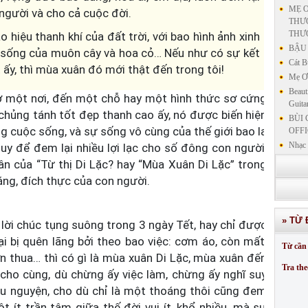
MẸ Ơ
người và cho cả cuộc đời.
THƯƠ
THƯ
o hiệu thanh khí của đất trời, với bao hình ảnh xinh
BẬU 
 sống của muôn cây và hoa cỏ… Nếu như có sự kết
Cát B
t ấy, thì mùa xuân đó mới thật đến trong tôi!
Mẹ Ơi
Beaut
 ở một nơi, đến một chỗ hay một hình thức sơ cứng
Guita
chủng tánh tốt đẹp thanh cao ấy, nó được biến hiện
BÙI 
 cuộc sống, và sự sống vô cùng của thế giới bao la
OFFI
Nhạc 
 duy để đem lại nhiều lợi lạc cho số đông con người,
Nhạc 
ân của “Từ thị Di Lặc? hay “Mùa Xuân Di Lặc” trong
VẤN 
ng, đích thực của con người.
KIN
LƯU
GIẢN
» TỪ 
lời chúc tụng suông trong 3 ngày Tết, hay chỉ được
GIẢ
SƯ 
i bị quên lãng bởi theo bao việc: cơm áo, còn mất,
Từ cần 
GIẢN
hơn thua… thì có gì là mùa xuân Di Lặc, mùa xuân đến
Tra the
 cho cùng, dù chừng ấy việc làm, chừng ấy nghĩ suy
 nguyện, cho dù chỉ là một thoáng thôi cũng đem
ột ít trần tâm giữa thế đời vui ít, khổ nhiều, mà sự