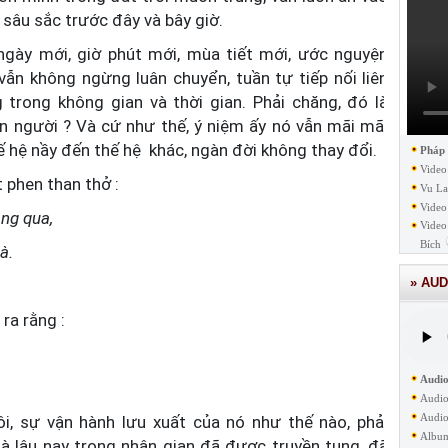
sâu sắc trước đây và bây giờ.
ngày mới, giờ phút mới, mùa tiết mới, ước nguyện
vẫn không ngừng luân chuyển, tuần tự tiếp nối liên
 trong không gian và thời gian. Phải chăng, đó là
n người ? Và cứ như thế, ý niệm ấy nó vẫn mãi mãi
thế hệ nầy đến thế hệ khác, ngàn đời không thay đổi.
Pháp
Video
t phen than thở :
Vu La
Video
ang qua,
Video
Bích
à.
» AUD
.
ra rằng :
Audio
Audio
Audio
ôi, sự vận hành lưu xuất của nó như thế nào, phải
Albu
à lâu nay trong nhân gian đã được truyền tụng, đã