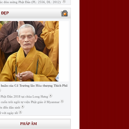
úc đón mừng Phật Đản (PL: 2556, DL: 2012)
H ĐẸP
i huấn của Cố Trưởng lão Hòa thượng Thích Phổ
ễ Phật Đản 2018 tại chùa Long Hưng
t cuốn trôi ngôi tự viện Phật giáo ở Myanmar
ện đến đản sinh
ử với ngày tết
PHÁP ÂM