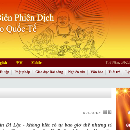
Thứ Năm, 6/8/20
glish
中文
Mobile
Tu tập
Phật pháp
Giáo dục Đời sống
Nghiên cứu
Văn hóa
Tuổi trẻ
Lị
Kích cỡ chữ:
n Di Lặc - không biết có tự bao giờ thế nhưng từ