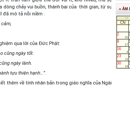
a dòng chảy vui buồn, thành bại của thời gian, từ sự
» ÂM 
ĩ đã mô tả nỗi niềm :
<<
CN
o cảm,
2
20
9
ghiệm qua lời của Đức Phật:
27
16
o cũng ngày tốt.
4
23
11
 cũng ngày lành.
30
18
thành tựu thiện hạnh…”.
ết thêm về tính nhân bản trong giáo nghĩa của Ngài,