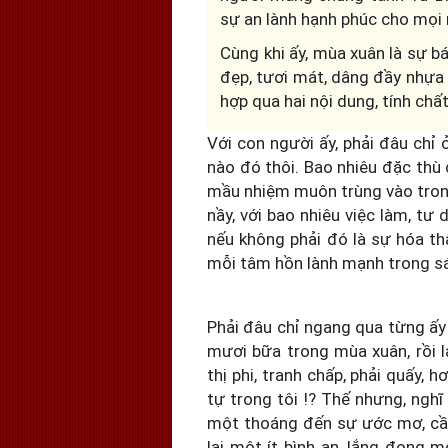
sự an lành hạnh phúc cho mọi 
Cùng khi ấy, mùa xuân là sự bá
đẹp, tươi mát, dâng đầy nhựa
hợp qua hai nội dung, tính chấ
Với con người ấy, phải đâu chỉ
nào đó thôi. Bao nhiêu đặc thù 
mầu nhiệm muôn trùng vào trong
nầy, với bao nhiêu việc làm, tư
nếu không phải đó là sự hóa th
mỗi tâm hồn lành mạnh trong sá
Phải đâu chỉ ngang qua từng ấy 
mươi bữa trong mùa xuân, rồi lạ
thị phi, tranh chấp, phải quấy, 
tự trong tôi !? Thế nhưng, nghĩ
một thoáng đến sự ước mơ, cầu
lại một ít bình an, lắng đọng m