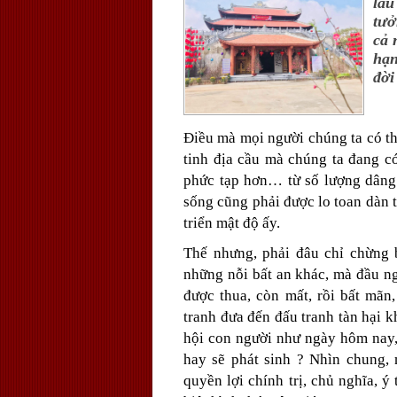
lâu
tưở
cả 
hạn
đời
Điều mà mọi người chúng ta có th
tinh địa cầu mà chúng ta đang c
phức tạp hơn… từ số lượng dâng 
sống cũng phải được lo toan dàn 
triển mật độ ấy.
Thế nhưng, phải đâu chỉ chừng 
những nỗi bất an khác, mà đầu ng
được thua, còn mất, rồi bất mãn,
tranh đưa đến đấu tranh tàn hại 
hội con người như ngày hôm nay, 
hay sẽ phát sinh ? Nhìn chung, 
quyền lợi chính trị, chủ nghĩa, 