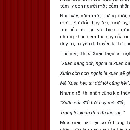
tâm lý con người một cảm nhận 
Như vậy, năm mới, tháng mới, 
mới… Sự đổi thay “cũ, mới” ấy, 
tục của mọi sự vật hiện tượng
những khái niệm lâu nay của co
duy trì, truyền đi truyền lại từ 
Thế nên, Thi sĩ Xuân Diệu lại mộ
“Xuân đang đến, nghĩa là xuân đ
Xuân còn non, nghĩa là xuân sẽ gi
Mà Xuân hết, thì đời tôi cũng hết”
Nhưng rồi thi nhân cũng kịp thấy 
“Xuân của đất trời nay mới đến,
Trong tôi xuân đến đã lâu rồi…”
Mùa xuân nào lại có ở trong t
chăng đó là mùa xuân Di Lặc m