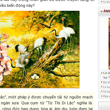
Ca kh
iều biến động này?
» ẢN
Lời d
Tuệ
Đại l
Lũ lụ
Từ hi
 Lặc”, một pháp ý được chuyển tải từ nguồn mạch
Phât t
 ngàn xưa. Qua cụm từ “Từ Thị Di Lặc” nghĩa là:
 rộng đức bao dung, hòa ái, êm dịu, luôn đem lại