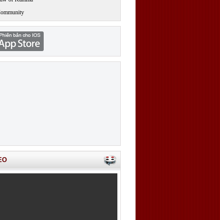
Community
EO