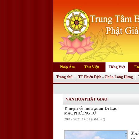
Pháp Âm
Thư Viện
Tiếng Việt
En
Trang chủ
TT Phiên Dịch - Chùa Long Hưng
VĂN HÓA PHẬT GIÁO
Ý niệm về mùa xuân Di Lặc
MẶC PHƯƠNG TỬ
28/12/2021 14:31 (GMT+7)
Xuâ