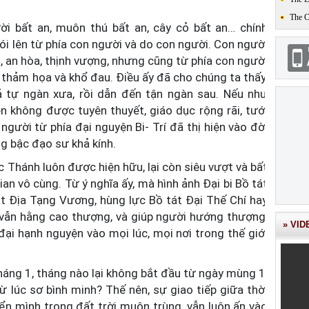
The 
ười bất an, muôn thú bất an, cây cỏ bất an… chính
ói lên từ phía con người và do con người. Con người
, an hòa, thịnh vượng, nhưng cũng từ phía con người
, thảm họa và khổ đau. Điều ấy đã cho chúng ta thấy,
 tự ngàn xưa, rồi dẫn đến tận ngàn sau. Nếu như
 không được tuyên thuyết, giáo dục rộng rãi, tưới
người từ phía đại nguyện Bi- Trí đã thị hiện vào đời
 bậc đạo sư khả kính.
c Thánh luôn được hiện hữu, lại còn siêu vượt và bất
ian vô cùng. Từ ý nghĩa ấy, mà hình ảnh Đại bi Bồ tát
t Địa Tạng Vương, hùng lực Bồ tát Đại Thế Chí hay
. vẫn hằng cao thượng, và giúp người hướng thượng,
» VID
đại hạnh nguyện vào mọi lúc, mọi nơi trong thế giới
háng 1, tháng nào lại không bắt đầu từ ngày mùng 1,
ừ lúc sơ bình minh? Thế nên, sự giao tiếp giữa thời
ển mình trong đất trời muôn trùng, vẫn luôn ấn vào