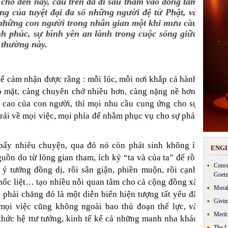
 cho đến nay, câu trên đã đi sâu thẳm vào dòng tâm
ng của tuyệt đại đa số những người đệ tử Phật, và
những con người trong nhân gian một khi mưu cầu
h phúc, sự bình yên an lành trong cuộc sống giữa
 thường này.
ể cảm nhận được rằng : mỗi lúc, mỗi nơi khắp cả hành
ó mặt, càng chuyên chở nhiều hơn, càng nặng nề hơn,
cao của con người, thì mọi nhu cầu cung ứng cho sự
trải về mọi việc, mọi phía để nhằm phục vụ cho sự phát
bấy nhiêu chuyện, qua đó nó còn phát sinh không ít
ENGL
uồn do từ lòng gian tham, ích kỷ “ta và của ta” để rồi
Conce
 ý tưởng đồng dị, rồi sân giận, phiền muộn, rồi cạnh
Goetz
khốc liệt… tạo nhiều nỗi quan tâm cho cả cộng đồng xã
Moral
phải chăng đó là một diễn biến hiện tượng tất yếu đã
Givin
mọi việc cũng không ngoài bao thủ đoạn thế lực, và
Merit
ý thức hệ ttư tưởng, kinh tế kể cả những manh nha khác
The 