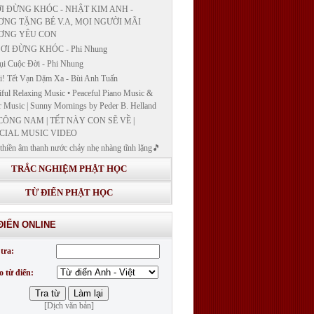
I ĐỪNG KHÓC - NHẬT KIM ANH -
NG TẶNG BÉ V.A, MỌI NGƯỜI MÃI
ƠNG YÊU CON
ƠI ĐỪNG KHÓC - Phi Nhung
ụi Cuộc Đời - Phi Nhung
! Tết Vạn Dặm Xa - Bùi Anh Tuấn
iful Relaxing Music • Peaceful Piano Music &
r Music | Sunny Mornings by Peder B. Helland
CÔNG NAM | TẾT NÀY CON SẼ VỀ |
CIAL MUSIC VIDEO
thiền âm thanh nước chảy nhẹ nhàng tĩnh lặng🎵
thiền lặng tâm
TRẮC NGHIỆM PHẬT HỌC
ĐÁP VÀ BẾ GIẢNG LỚP "GIẢNG GIẢI
H BẢN NGUYỆN CÔNG ĐỨC DƯỢC SƯ
TỪ ĐIỂN PHẬT HỌC
 LY QUANG NHƯ LAI"
G GIẢI KINH DƯỢC SƯ - BÀI 14/ GIẢNG
ĐIỂN ONLINE
I KINH BẢN NGUYỆN CÔNG ĐỨC DƯỢC
LƯU LY QUANG NHƯ LAI
tra:
G GIẢI KINH DƯỢC SƯ
o từ điển:
[Dịch văn bản]