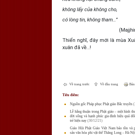
không lấy của không cho,
có lòng tin, không tham…”
(Majjhima Nikay
Thiển nghĩ, đây mới là mùa Xuâ
xuân đã về…!
Về trang trước
Về đầu trang
Bản 
Tiêu điểm:
Nguồn gốc Pháp phục Phật giáo Bắc truyền
(
Lễ hằng thuận trong Phật giáo – một hình th
đời sống và hạnh phúc gia đình hiệu quả đối
trẻ hiện nay
(30/12/21)
Giáo Hội Phật Giáo Việt Nam bảo tồn và p
sản văn hóa phi vật thể Thăng Long – Hà Nội