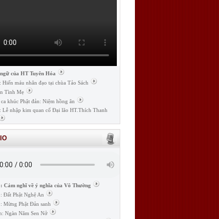
 ngữ của HT Tuyên Hóa
: Hiến máu nhân đạo tại chùa Tảo Sách
n Tình Mẹ
 ca khúc Phật đản: Niệm hồng ân
: Lễ nhập kim quan cố Đại lão HT.Thích Thanh
IO
: Cảm nghĩ về ý nghĩa của Vô Thường
: Đất Phật Nghệ An
: Mừng Phật Đản sanh
m: Ngàn Năm Sen Nở