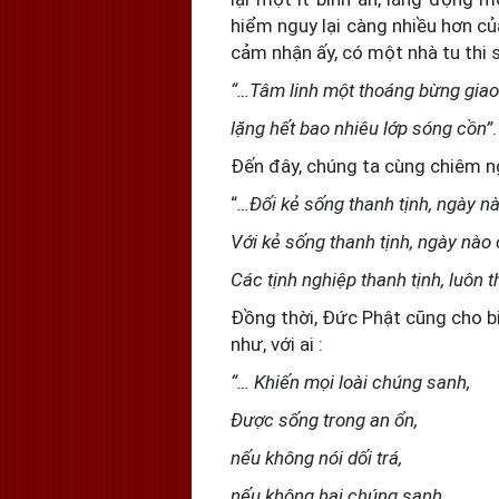
hiểm nguy lại càng nhiều hơn củ
cảm nhận ấy, có một nhà tu thi s
“…Tâm linh một thoáng bừng gia
lặng hết bao nhiêu lớp sóng cồn”
.
Đến đây, chúng ta cùng chiêm n
“
…Đối kẻ sống thanh tịnh, ngày nà
Với kẻ sống thanh tịnh, ngày nào
Các tịnh nghiệp thanh tịnh, luôn 
Đồng thời, Đức Phật cũng cho bi
như, với ai :
“… Khiến mọi loài chúng sanh,
Được sống trong an ổn,
nếu không nói dối trá,
nếu không hại chúng sanh,