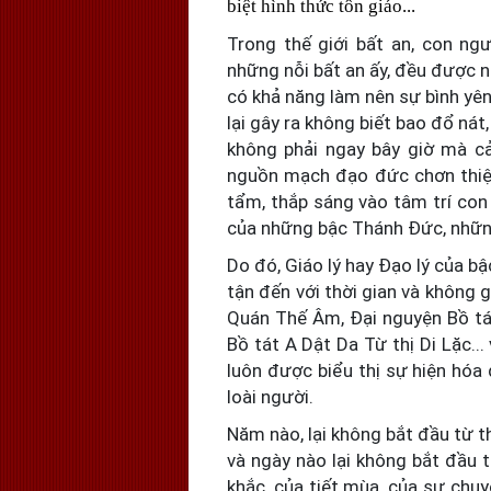
biệt hình thức tôn giáo...
Trong thế giới bất an, con ng
những nỗi bất an ấy, đều được n
có khả năng làm nên sự bình yên
lại gây ra không biết bao đổ nát
không phải ngay bây giờ mà cả
nguồn mạch đạo đức chơn thiện
tẩm, thắp sáng vào tâm trí con 
của những bậc Thánh Đức, những
Do đó, Giáo lý hay Đạo lý của bậ
tận đến với thời gian và không g
Quán Thế Âm, Đại nguyện Bồ tá
Bồ tát A Dật Da Từ thị Di Lặc..
luôn được biểu thị sự hiện hóa 
loài người.
Năm nào, lại không bắt đầu từ t
và ngày nào lại không bắt đầu t
khắc, của tiết mùa, của sự chuy