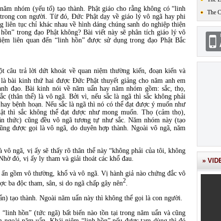
năm nhóm (yếu tố) tạo thành. Phật giáo cho rằng không có “linh
The 
 trong con người. Từ đó, Đức Phật dạy về giáo lý vô ngã hay phi
g liên tục chỉ khác nhau về hình dáng chúng sanh do nghiệp thiện
 hồn” trong đạo Phật không? Bài viết này sẽ phân tích giáo lý vô
niệm liên quan đến “linh hồn” được sử dụng trong đạo Phật Bắc
t câu trả lời dứt khoát về quan niệm thường kiến, đoạn kiến và
là bài kinh thứ hai được Đức Phật thuyết giảng cho năm anh em
nh đạo. Bài kinh nói về năm uẩn hay năm nhóm gồm: sắc, thọ,
ắc (thân thể) là vô ngã. Bởi vì, nếu sắc là ngã thì sắc không phải
i hay bệnh hoạn. Nếu sắc là ngã thì nó có thể đạt được ý muốn như
thật thì sắc không thể đạt được như mong muốn. Thọ (cảm thọ),
nhận thức) cũng đều vô ngã tương tự như sắc. Năm nhóm này (tạo
ũng được gọi là vô ngã, do duyên hợp thành. Ngoài vô ngã, năm
 vô ngã, vị ấy sẽ thấy rõ thân thể này “không phải của tôi, không
 Nhờ đó, vị ấy ly tham và giải thoát các khổ đau.
» VID
p ấn gồm vô thường, khổ và vô ngã. Vị hành giả nào chứng đắc vô
2
ược ba độc tham, sân, si do ngã chấp gây nên
.
) tạo thành. Ngoài năm uẩn này thì không thể gọi là con người.
“linh hồn” (tức ngã) bất biến nào tồn tại trong năm uẩn và cũng
m ngoài năm uẩn. Khái niệm “linh hồn” nếu được tạm dùng thì đó