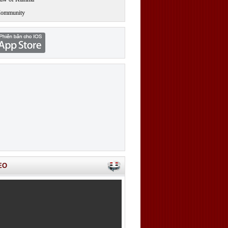
Community
EO