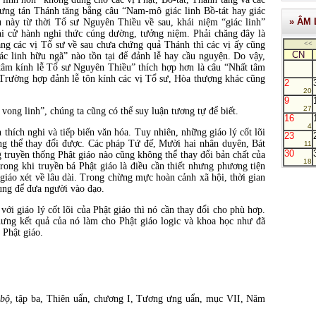
ưng tán Thánh tăng bằng câu “Nam-mô giác linh Bồ-tát hay giác
» ÂM 
 này từ thời Tổ sư Nguyên Thiều về sau, khái niệm “giác linh”
i cử hành nghi thức cúng dường, tưởng niệm. Phải chăng đây là
ằng các vị Tổ sư về sau chưa chứng quả Thánh thì các vị ấy cũng
<<
CN
ác linh hữu ngã” nào tồn tại để đảnh lễ hay cầu nguyện. Do vậy,
tâm kính lễ Tổ sư Nguyên Thiều” thích hợp hơn là câu “Nhất tâm
 Trường hợp đảnh lễ tôn kính các vị Tổ sư, Hòa thượng khác cũng
2
20
9
27
vong linh”, chúng ta cũng có thể suy luận tương tự để biết.
16
4
nh thích nghi và tiếp biến văn hóa. Tuy nhiên, những giáo lý cốt lõi
23
g thể thay đổi được. Các pháp Tứ đế, Mười hai nhân duyên, Bát
11
30
truyền thống Phật giáo nào cũng không thể thay đổi bản chất của
18
trong khi truyền bá Phật giáo là điều cần thiết nhưng phương tiện
giáo xét về lâu dài. Trong chừng mực hoàn cảnh xã hội, thời gian
dụng để đưa người vào đạo.
ới giáo lý cốt lõi của Phật giáo thì nó cần thay đổi cho phù hơp.
hưng kết quả của nó làm cho Phật giáo logic và khoa học như đã
 Phật giáo.
bộ,
tập ba,
Thiên
uẩn, chương I, Tương ưng uẩn, mục VII, Năm