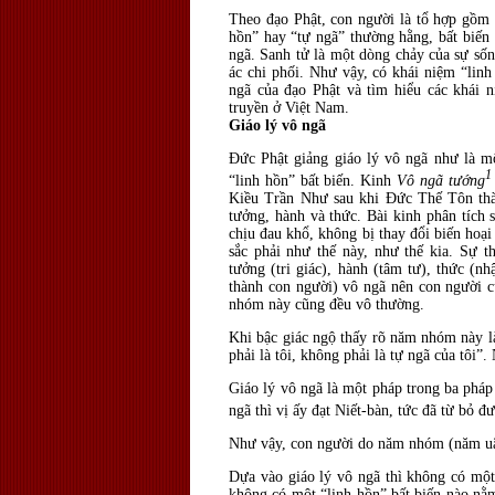
Theo đạo Phật, con người là tổ hợp gồm 
hồn” hay “tự ngã” thường hằng, bất biến
ngã. Sanh tử là một dòng chảy của sự sốn
ác chi phối. Như vậy, có khái niệm “linh
ngã của đạo Phật và tìm hiểu các khái 
truyền ở Việt Nam.
Giáo lý vô ngã
Đức Phật giảng giáo lý vô ngã như là mộ
1
“linh hồn” bất biến. Kinh
Vô ngã tướng
Kiều Trần Như sau khi Đức Thế Tôn thà
tưởng, hành và thức. Bài kinh phân tích s
chịu đau khổ, không bị thay đổi biến hoạ
sắc phải như thế này, như thế kia. Sự 
tưởng (tri giác), hành (tâm tư), thức (
thành con người) vô ngã nên con người c
nhóm này cũng đều vô thường.
Khi bậc giác ngộ thấy rõ năm nhóm này là
phải là tôi, không phải là tự ngã của tôi”.
Giáo lý vô ngã là một pháp trong ba phá
ngã thì vị ấy đạt Niết-bàn, tức đã từ bỏ đ
Như vậy, con người do năm nhóm (năm uẩn
Dựa vào giáo lý vô ngã thì không có một 
không có một “linh hồn” bất biến nào nằ