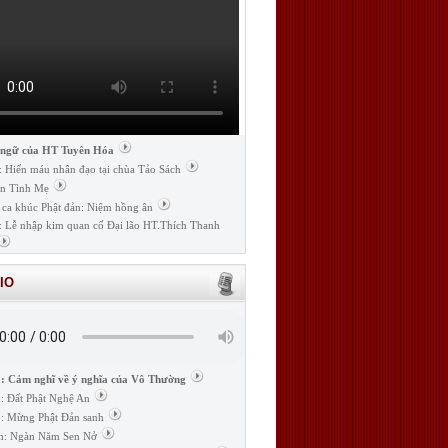
 ngữ của HT Tuyên Hóa
: Hiến máu nhân đạo tại chùa Tảo Sách
n Tình Mẹ
 ca khúc Phật đản: Niệm hồng ân
: Lễ nhập kim quan cố Đại lão HT.Thích Thanh
IO
: Cảm nghĩ về ý nghĩa của Vô Thường
: Đất Phật Nghệ An
: Mừng Phật Đản sanh
m: Ngàn Năm Sen Nở