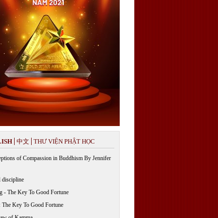
ISH
中文
THƯ VIỆN PHẬT HỌC
ptions of Compassion in Buddhism By Jennifer
 discipline
g - The Key To Good Fortune
: The Key To Good Fortune
Law of Kamma