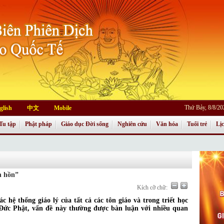
Thứ Bảy, 8/8/2
glish
中文
Mobile
Tu tập
Phật pháp
Giáo dục Đời sống
Nghiên cứu
Văn hóa
Tuổi trẻ
Lị
h hồn”
Kích cỡ chữ:
c hệ thống giáo lý của tất cả các tôn giáo và trong triết học
i Đức Phật, vấn đề này thường được bàn luận với nhiều quan