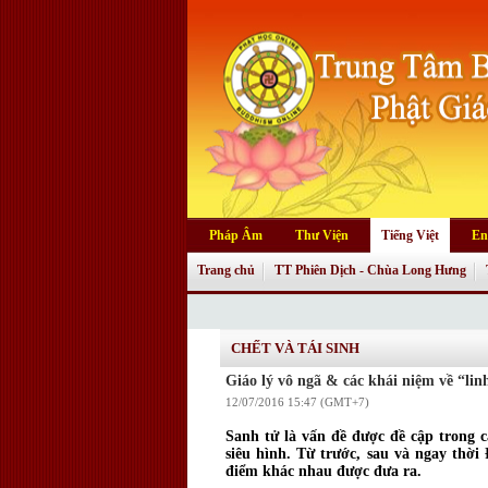
Pháp Âm
Thư Viện
Tiếng Việt
En
Trang chủ
TT Phiên Dịch - Chùa Long Hưng
CHẾT VÀ TÁI SINH
Giáo lý vô ngã & các khái niệm về “lin
12/07/2016 15:47 (GMT+7)
Sanh tử là vấn đề được đề cập trong cá
siêu hình. Từ trước, sau và ngay thờ
điểm khác nhau được đưa ra.