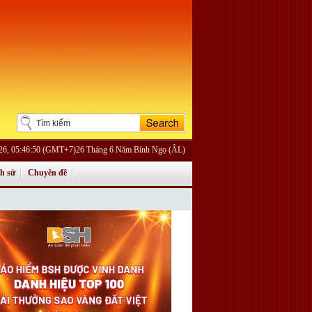
026, 05:46:50 (GMT+7)26 Tháng 6 Năm Bính Ngọ (ÂL)
ch sử
Chuyên đề