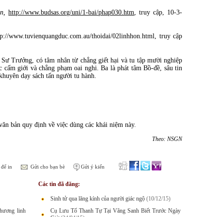
n,
http://www.budsas.org/uni/1-bai/phap030.htm
, truy cập, 10-3-
tp://www.tuvienquangduc.com.au/thoidai/02linhhon.html, truy cập
 Sư Trưởng, có tâm nhân từ chẳng giết hại và tu tập mười nghiệp
ác cấm giới và chẳng phạm oai nghi. Ba là phát tâm Bồ-đề, sâu tin
khuyên dạy sách tấn người tu hành.
 văn bản quy định về việc dùng các khái niệm này.
Theo: NSGN
để in
Gửi cho bạn bè
Gửi ý kiến
Các tin đã đăng:
Sinh tử qua lăng kính của người giác ngộ
(10/12/15)
hương linh
Cụ Lưu Tố Thanh Tự Tại Vãng Sanh Biết Trước Ngày