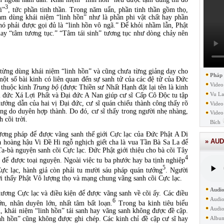
3
i”
, tức phần tinh thần. Trong năm uẩn, phần tinh thần gồm thọ,
ạm dùng khái niệm “linh hồn” như là phần phi vật chất hay phần
nó phải được gọi đủ là “linh hồn vô ngã.” Để khỏi nhầm lẫn, Phật
 hay “tâm tương tục.” “Tâm tái sinh” tương tục như dòng chảy nên
 từng dùng khái niệm “linh hồn” và cũng chưa từng giảng dạy cho
Pháp
 một số bài kinh có liên quan đến sự sanh tử của các đệ tử của Đức
Video
3 thuộc kinh
Trung bộ
(được Thiền sư Nhất Hạnh đặt lại tên là kinh
Vu La
i đức Xá Lợi Phất và Đại đức A Nan giúp cư sĩ Cấp Cô Độc tu tập
ướng dẫn của hai vị Đại đức, cư sĩ quán chiếu thành công thấy rõ
Video
ông do duyên hợp thành. Do đó, cư sĩ thấy trong người nhẹ nhàng,
Video
 cõi trời.
Bích
ương pháp để được vãng sanh thế giới Cực lạc của Đức Phật A Di
» AUD
à hoàng hậu Vi Đề Hi ngỗ nghịch giết cha là vua Tần Bà Sa La để
a-bà nguyện sanh cõi Cực lạc. Đức Phật giới thiệu cho bà cõi Tây
4
 để được toại nguyện. Ngoài việc tu ba phước hay ba tịnh nghiệp
5
c lạc, hành giả còn phải tu mười sáu pháp quán tưởng
. Người
đời thấy Phật Vô lượng thọ và mạng chung vãng sanh cõi Cực lạc.
Audio
hương Cực lạc và điều kiện để được vãng sanh về cõi ấy. Các điều
Audio
6
n, nhân duyên lớn, nhất tâm bất loạn.
Trong ba kinh tiêu biểu
Audio
, khái niệm “linh hồn” tái sanh hay vãng sanh không được đề cập.
Albu
nh hồn” cũng không được ghi chép. Các kinh chỉ đề cập cư sĩ hay