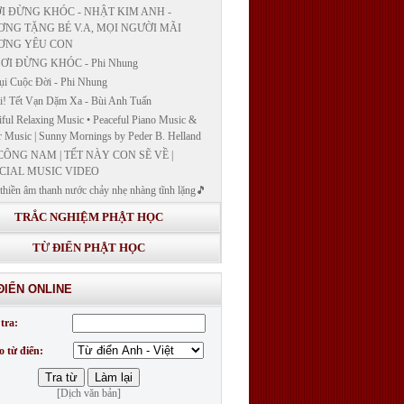
I ĐỪNG KHÓC - NHẬT KIM ANH -
NG TẶNG BÉ V.A, MỌI NGƯỜI MÃI
ƠNG YÊU CON
ƠI ĐỪNG KHÓC - Phi Nhung
ụi Cuộc Đời - Phi Nhung
! Tết Vạn Dặm Xa - Bùi Anh Tuấn
iful Relaxing Music • Peaceful Piano Music &
r Music | Sunny Mornings by Peder B. Helland
CÔNG NAM | TẾT NÀY CON SẼ VỀ |
CIAL MUSIC VIDEO
thiền âm thanh nước chảy nhẹ nhàng tĩnh lặng🎵
thiền lặng tâm
TRẮC NGHIỆM PHẬT HỌC
ĐÁP VÀ BẾ GIẢNG LỚP "GIẢNG GIẢI
H BẢN NGUYỆN CÔNG ĐỨC DƯỢC SƯ
TỪ ĐIỂN PHẬT HỌC
 LY QUANG NHƯ LAI"
G GIẢI KINH DƯỢC SƯ - BÀI 14/ GIẢNG
ĐIỂN ONLINE
I KINH BẢN NGUYỆN CÔNG ĐỨC DƯỢC
LƯU LY QUANG NHƯ LAI
tra:
G GIẢI KINH DƯỢC SƯ
o từ điển:
[Dịch văn bản]