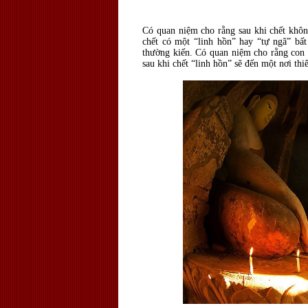
Có quan niệm cho rằng sau khi chết không
chết có một “linh hồn” hay “tự ngã” bất
thường kiến. Có quan niệm cho rằng con 
sau khi chết “linh hồn” sẽ đến một nơi t