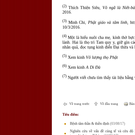
(2)
Thích Thiện Siêu,
Vô ngã là Niết-bà
2016.
(3)
Minh Chi,
Phật giáo và tâm linh,
ht
10/3/2016.
(4)
Một là hiếu nuôi cha mẹ, kính thờ bực
lành. Hai là thọ trì Tam quy y, giữ gìn c
nhân quả, đọc tụng kinh điển Ðại thừa và 
(5)
Xem kinh
Vô lượng thọ Phật
(6)
Xem kinh
A Di Đà
(7)
Người viết chưa tìm thấy tài liệu bằng
Về trang trước
Về đầu trang
Bản 
Tiêu điểm:
Bệnh tâm thần & thiền định
(03/08/17)
Nghiên cứu về vấn đề cúng tế và cứu độ 