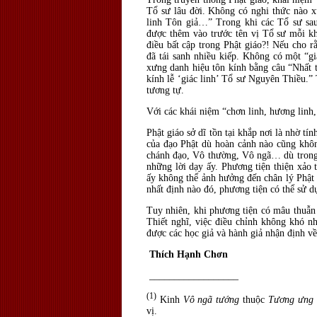
Tổ sư lâu đời. Không có nghi thức nào x
linh Tôn giả…” Trong khi các Tổ sư sau
được thêm vào trước tên vị Tổ sư mỗi kh
điều bất cập trong Phật giáo?! Nếu cho r
đã tái sanh nhiều kiếp. Không có một “gi
xưng danh hiệu tôn kính bằng câu “Nhất 
kính lễ ‘giác linh’ Tổ sư Nguyên Thiều.”
tương tự.
Với các khái niệm “chơn linh, hương linh, 
Phật giáo sở dĩ tồn tại khắp nơi là nhờ tí
của đạo Phật dù hoàn cảnh nào cũng khôn
chánh đạo, Vô thường, Vô ngã… dù trong 
những lời dạy ấy. Phương tiện thiện xảo 
ấy không thể ảnh hưởng đến chân lý Phật 
nhất định nào đó, phương tiện có thể sử 
Tuy nhiên, khi phương tiện có mâu thuẫn v
Thiết nghĩ, việc điều chỉnh không khó n
được các học giả và hành giả nhận định về
Thích Hạnh Chơn
__________________
(1)
Kinh
Vô ngã tướng
thuộc
Tương ưng 
vị.