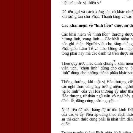
hiệu của các vị thiền sư.
Dù tên gọi và cách xưng tán có khác như
khi xưng tán chư Phật, Thánh tăng và các 
Các khái niệm về “linh hồn” được sử d
Các khái niệm về “linh hồn” thường được
hương linh, vong linh… Các khái niệm nà
nào ghi chép. Người viết cho rằng chúng
Phật giáo Lâm Tế và Tào Động du nhập 
tông phái này mà các danh từ trên được sử
7
Theo quy ước mặc định chung
, khái niệ
viên tịch, “chơn linh” dùng cho các vị 
linh” dùng cho những thành phần khác sau
Thông thường, khi một vị Hòa thượng viên
các nghi thức cúng hay tưởng niệm, ngườ
“giác linh” của vị Hòa thượng ấy như th
Hòa thượng từ thân ngũ uẩn vô ngã bây gi
đảnh lễ, dâng cúng, cầu nguyện…
Như trên đã nêu, hàng đệ tử tôn kính Đứ
của các vị ấy. Nếu áp dụng theo cách thứ
sư thì cách thức cũng phải là nhất tâm đ
quốc.
Trong truyền thống Phật giáo, khái niệm 