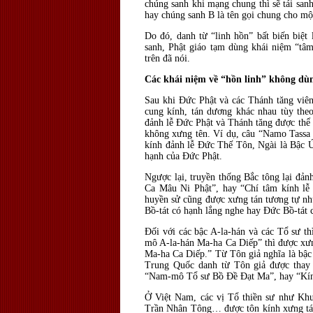
chúng sanh khi mạng chung thì sẽ tái sanh
hay chúng sanh B là tên gọi chung cho một
Do đó, danh từ “linh hồn” bất biến biệt 
sanh, Phật giáo tạm dùng khái niệm “tâm 
trên đã nói.
Các khái niệm về “hồn linh” không dù
Sau khi Đức Phật và các Thánh tăng viên 
cung kính, tán dương khác nhau tùy the
đảnh lễ Đức Phật và Thánh tăng được thể 
không xưng tên. Ví dụ, câu “Namo Tassa
kính đảnh lễ Đức Thế Tôn, Ngài là Bậc Ứ
hạnh của Đức Phật.
Ngược lại, truyền thống Bắc tông lại đả
Ca Mâu Ni Phật”, hay “Chí tâm kính lễ
huyền sử cũng được xưng tán tương tự n
Bồ-tát có hạnh lắng nghe hay Đức Bồ-tát c
Đối với các bậc A-la-hán và các Tổ sư t
mô A-la-hán Ma-ha Ca Diếp” thì được xư
Ma-ha Ca Diếp.” Từ Tôn giả nghĩa là bậc 
Trung Quốc danh từ Tôn giả được tha
“Nam-mô Tổ sư Bồ Đề Đạt Ma”, hay “Kín
Ở Việt Nam, các vị Tổ thiền sư như K
Trần Nhân Tông… được tôn kính xưng tán