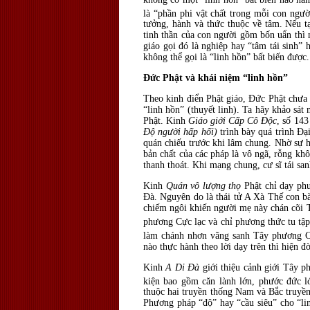
là “phần phi vật chất trong mỗi con ngườ
tưởng, hành và thức thuộc về tâm. Nếu t
tinh thần của con người gồm bốn uẩn thì 
giáo gọi đó là nghiệp hay “tâm tái sinh”
không thể gọi là “linh hồn” bất biến được.
Đức Phật và khái niệm “linh hồn”
Theo kinh điển Phật giáo, Đức Phật chưa
“linh hồn” (thuyết linh). Ta hãy khảo sát
Phật. Kinh
Giáo giới Cấp Cô Độc
, số 14
Độ người hấp hối)
trình bày quá trình Đạ
quán chiếu trước khi lâm chung. Nhờ sự h
bản chất của các pháp là vô ngã, rỗng kh
thanh thoát. Khi mạng chung, cư sĩ tái sanh
Kinh
Quán vô lượng thọ
Phật chỉ dạy ph
Đà. Nguyên do là thái tử A Xà Thế con b
chiếm ngôi khiến người mẹ này chán cõi T
phương Cực lạc và chỉ phương thức tu tập
làm chánh nhơn vãng sanh Tây phương Cự
nào thực hành theo lời dạy trên thì hiện 
Kinh
A Di Đà
giới thiệu cảnh giới Tây p
kiện bao gồm căn lành lớn, phước đức lớ
thuộc hai truyền thống Nam và Bắc truyền
Phương pháp “độ” hay “cầu siêu” cho “li