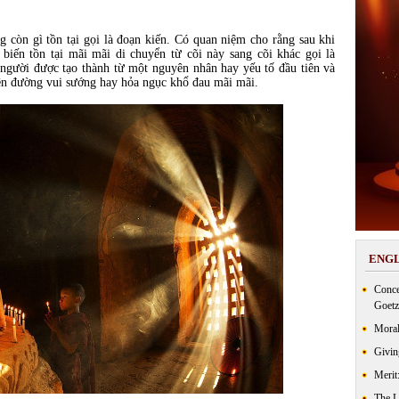
 còn gì tồn tại gọi là đoạn kiến. Có quan niệm cho rằng sau khi
 biến tồn tại mãi mãi di chuyển từ cõi này sang cõi khác gọi là
người được tạo thành từ một nguyên nhân hay yếu tố đầu tiên và
hiên đường vui sướng hay hỏa ngục khổ đau mãi mãi.
ENGL
Conce
Goetz
Moral
Givin
Merit
The 