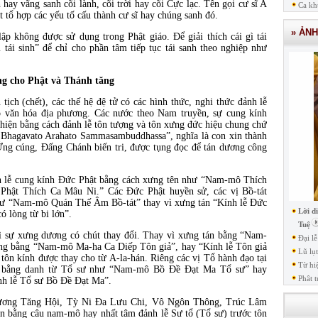
 hay vãng sanh cõi lành, cõi trời hay cõi Cực lạc. Tên gọi cư sĩ A
Ca kh
 tổ hợp các yếu tố cấu thành cư sĩ hay chúng sanh đó.
» ẢN
lập không được sử dụng trong Phật giáo. Để giải thích cái gì tái
tái sinh” để chỉ cho phần tâm tiếp tục tái sanh theo nghiệp như
ng cho Phật và Thánh tăng
tịch (chết), các thế hệ đệ tử có các hình thức, nghi thức đảnh lễ
o văn hóa địa phương. Các nước theo Nam truyền, sự cung kính
hiện bằng cách đảnh lễ tôn tượng và tôn xưng đức hiệu chung chứ
 Bhagavato Arahato Sammasambuddhassa”, nghĩa là con xin thành
ng cúng, Đấng Chánh biến tri, được tụng đọc để tán dương công
nh lễ cung kính Đức Phật bằng cách xưng tên như “Nam-mô Thích
 Phật Thích Ca Mâu Ni.” Các Đức Phật huyền sử, các vị Bồ-tát
hư “Nam-mô Quán Thế Âm Bồ-tát” thay vì xưng tán “Kính lễ Đức
Lời d
ó lòng từ bi lớn”.
Tuệ
hì sự xưng dương có chút thay đổi. Thay vì xưng tán bằng “Nam-
Đại l
ng bằng “Nam-mô Ma-ha Ca Diếp Tôn giả”, hay “Kính lễ Tôn giả
Lũ lụ
tôn kính được thay cho từ A-la-hán. Riêng các vị Tổ hành đạo tại
Từ hi
y bằng danh từ Tổ sư như “Nam-mô Bồ Đề Đạt Ma Tổ sư” hay
Phât t
h lễ Tổ sư Bồ Đề Đạt Ma”.
hương Tăng Hội, Tỳ Ni Đa Lưu Chi, Vô Ngôn Thông, Trúc Lâm
 bằng câu nam-mô hay nhất tâm đảnh lễ Sư tổ (Tổ sư) trước tôn