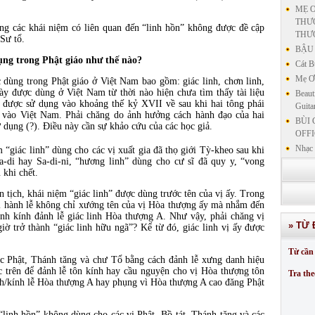
MẸ Ơ
THƯƠ
ng các khái niệm có liên quan đến “linh hồn” không được đề cập
THƯ
Sư tổ.
BẬU 
ụng trong Phật giáo như thế nào?
Cát B
Mẹ Ơi
 dùng trong Phật giáo ở Việt Nam bao gồm: giác linh, chơn linh,
y được dùng ở Việt Nam từ thời nào hiện chưa tìm thấy tài liệu
Beaut
 được sử dụng vào khoảng thế kỷ XVII về sau khi hai tông phái
Guita
vào Việt Nam. Phải chăng do ảnh hưởng cách hành đạo của hai
BÙI 
 dụng (?). Điều này cần sự khảo cứu của các học giả.
OFFI
Nhạc 
m “giác linh” dùng cho các vị xuất gia đã thọ giới Tỳ-kheo sau khi
Sa-di hay Sa-di-ni, “hương linh” dùng cho cư sĩ đã quy y, “vong
Nhạc 
 khi chết.
VẤN 
KIN
 tịch, khái niệm “giác linh” được dùng trước tên của vị ấy. Trong
LƯU
i hành lễ không chỉ xướng tên của vị Hòa thượng ấy mà nhắm đến
ành kính đảnh lễ giác linh Hòa thượng A. Như vậy, phải chăng vị
GIẢN
» TỪ 
ờ trở thành “giác linh hữu ngã”? Kể từ đó, giác linh vị ấy được
GIẢ
SƯ 
Từ cần 
GIẢN
c Phật, Thánh tăng và chư Tổ bằng cách đảnh lễ xưng danh hiệu
c trên để đảnh lễ tôn kính hay cầu nguyện cho vị Hòa thượng tôn
Tra the
ảnh/kính lễ Hòa thượng A hay phụng vì Hòa thượng A cao đăng Phật
“linh hồn” không dùng cho các vị Phật, Bồ-tát, Thánh tăng và các