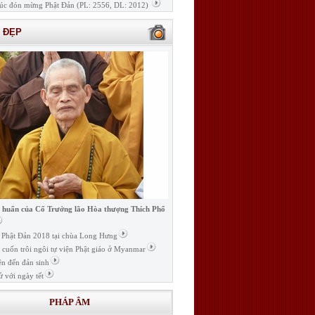
úc đón mừng Phật Đản (PL: 2556, DL: 2012)
H ĐẸP
i huấn của Cố Trưởng lão Hòa thượng Thích Phổ
ễ Phật Đản 2018 tại chùa Long Hưng
t cuốn trôi ngôi tự viện Phật giáo ở Myanmar
ện đến đản sinh
ử với ngày tết
PHÁP ÂM