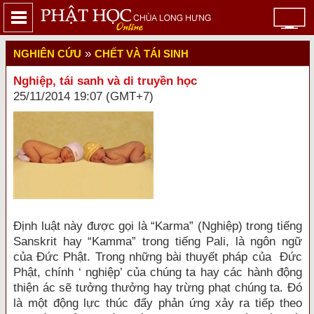
»
NGHIÊN CỨU
CHẾT VÀ TÁI SINH
Nghiệp, tái sanh và di truyền học
25/11/2014 19:07 (GMT+7)
Ðịnh luật này được gọi là “Karma” (Nghiệp) trong tiếng
Sanskrit hay “Kamma” trong tiếng Pali, là ngôn ngữ
của Ðức Phật. Trong những bài thuyết pháp của Ðức
Phật, chính ‘ nghiệp’ của chúng ta hay các hành động
thiện ác sẽ tưởng thưởng hay trừng phạt chúng ta. Ðó
là một động lực thúc đẩy phản ứng xảy ra tiếp theo