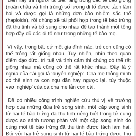
Ðến nay thì người ta biết rằng trong các tế bào giống
(noãn châu và tinh trùng) số lượng di tố được tách làm
hai và được gọi là những đơn bào nhiễm sắc thể
(haploids), rồi chúng sẽ tái phối hợp trong tế bào trứng
đã thụ tinh và bổ sung cho nhau để tạo thành một tổng
hợp đầy đủ các di tố như trong những tế bào mẹ.
Vì vậy, trong bất cứ một gia đình nào, trẻ con cũng có
thể trông rất giống nhau. Tuy nhiên, nhìn theo quan
điểm đạo đức, trí tuệ và tình cảm thì chúng có thể rất
giống nhau mà cũng có thể rất khác nhau. Ðây là ý
nghĩa của cái gọi là ‘duyên nghiệp’. Cha mẹ thông minh
có thể sinh ra con ngu đần hay ngược lại, tùy thuộc
vào ‘nghiệp’ của cả cha mẹ lẫn con cái.
Ðã có nhiều công trình nghiên cứu thú vị về trường
hợp của những đứa trẻ song sinh, một cặp song sinh
từ hai tế bào trứng đã thụ tinh riêng biệt trong tử cung
được so sánh tương phản với một cặp song sinh do
cùng một tế bào trứng đã thụ tinh được tách làm hai.
Ðối với hai trẻ song sinh từ hai tế bào trứng được thụ