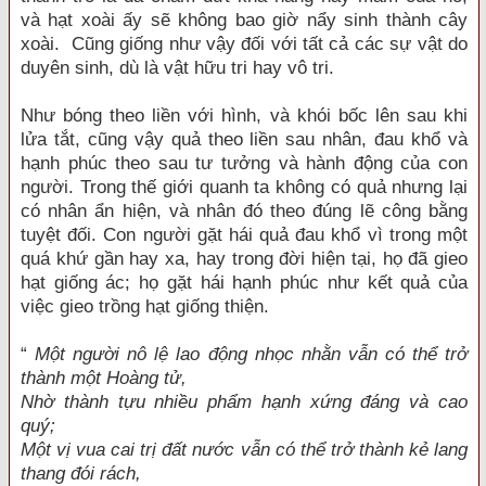
và hạt xoài ấy sẽ không bao giờ nẩy sinh thành cây
xoài. Cũng giống như vậy đối với tất cả các sự vật do
duyên sinh, dù là vật hữu tri hay vô tri.
Như bóng theo liền với hình, và khói bốc lên sau khi
lửa tắt, cũng vậy quả theo liền sau nhân, đau khổ và
hạnh phúc theo sau tư tưởng và hành động của con
người. Trong thế giới quanh ta không có quả nhưng lại
có nhân ẩn hiện, và nhân đó theo đúng lẽ công bằng
tuyệt đối. Con người gặt hái quả đau khổ vì trong một
quá khứ gần hay xa, hay trong đời hiện tại, họ đã gieo
hạt giống ác; họ gặt hái hạnh phúc như kết quả của
việc gieo trồng hạt giống thiện.
“
Một người nô lệ lao động nhọc nhằn vẫn có thể trở
thành một Hoàng tử,
Nhờ thành tựu nhiều phẩm hạnh xứng đáng và cao
quý;
Một vị vua cai trị đất nước vẫn có thể trở thành kẻ lang
thang đói rách,