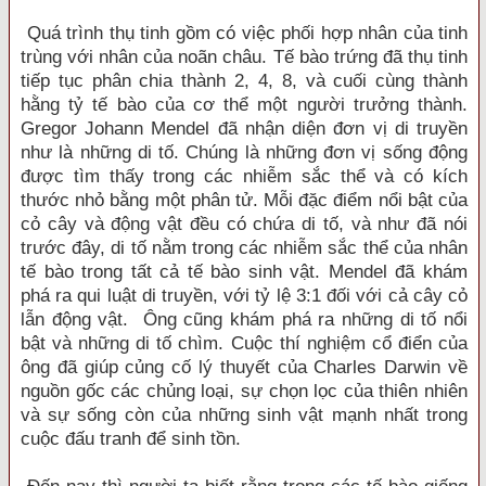
Quá trình thụ tinh gồm có việc phối hợp nhân của tinh
trùng với nhân của noãn châu. Tế bào trứng đã thụ tinh
tiếp tục phân chia thành 2, 4, 8, và cuối cùng thành
hằng tỷ tế bào của cơ thể một người trưởng thành.
Gregor Johann Mendel đã nhận diện đơn vị di truyền
như là những di tố. Chúng là những đơn vị sống động
được tìm thấy trong các nhiễm sắc thể và có kích
thước nhỏ bằng một phân tử. Mỗi đặc điểm nổi bật của
cỏ cây và động vật đều có chứa di tố, và như đã nói
trước đây, di tố nằm trong các nhiễm sắc thể của nhân
tế bào trong tất cả tế bào sinh vật. Mendel đã khám
phá ra qui luật di truyền, với tỷ lệ 3:1 đối với cả cây cỏ
lẫn động vật. Ông cũng khám phá ra những di tố nổi
bật và những di tố chìm. Cuộc thí nghiệm cổ điển của
ông đã giúp củng cố lý thuyết của Charles Darwin về
nguồn gốc các chủng loại, sự chọn lọc của thiên nhiên
và sự sống còn của những sinh vật mạnh nhất trong
cuộc đấu tranh để sinh tồn.