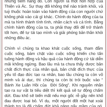
những tiềm năng đó. Con người là một hổn hợp của
Thiện và Ác. Sự thay đổi không thể nào tránh khỏi, và
tuỳ thuộc hoàn toàn vào hành động của con người chứ
không phải vào cái gì khác. Chính do hành động của ta
mà ta hình thành tính tình, nhân cách và cá tính. Bằng
chính hành động của ta, ta phải thay đổi để trở thành
tốt hơn, để tự tái tạo mình và giải phóng bản thân khỏi
những điều ác.
Chính vì chúng ta khao khát cuộc sống, tham đắm
cuộc sống, bám chặt vào cuộc sống khiến cho tấn
tuồng hành động và hậu quả của hành động cứ tái diễn
mãi không ngừng. Bao lâu mà ta chưa thấy được bản
chất đích thực của nhân quả, bản chất đích thực của
yếu tố đạo đức tạo ra nhân, bao lâu chúng ta còn vô
minh và ái dục, thì chúng ta còn bị trói buộc vào “
Bánh Xe Luân Hồi của Ðời Sống”. Khi nguyên nhân
tạo ra sự vật bị tiêu diệt thì kết quả sẽ tự động chấm
dứt. Ðau khổ sẽ biến mất nếu mọi gốc rễ gây nên khổ
đau được loại bỏ. Ví dụ, một người đốt một hạt xoài
thành tro là đã chấm đứt khả năng nẩy mầm của nó,