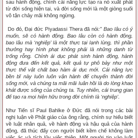
sau hành động, chính cái năng lực tạo ra nó xuất phát
từ đời sống hiện tại, và đời sống mới là một giòng suối
vô tận chảy mãi không ngừng.
Do đó, Ðại đức Piyadassi Thera đã nói
:” Bao lâu có ý
muốn, sẽ có hành động. Bao lâu còn có hành động,
bao lâu mà ‘nghiệp’ là một thực tại lạnh lùng, thì phần
thưởng hay hình phạt không phải là những danh từ
trống rỗng. Chính ái dục phát sinh hành động, hành
động đưa đến kết quả, kết quả tự phô bày như một
thực thể vật chất bao hàm ái dục mới. Cái năng lực
bền bĩ này luôn luôn vận hành để chuyển thành đời
sống mới, và chúng ta mãi mãi luân hồi là do lòng khao
khát được sống của chúng ta. Tuy nhiên, cái trung gian
để tạo ra mọi hiện hữu trong đời chính là ‘nghiệp’.
Như Tiến sĩ Paul Bahlke ở Ðức đã nói trong các bài
nghị luận về Phật giáo của ông rằng, chính sự hiểu biết
về luật nhân quả, về hành động và hậu quả của hành
động, đã thúc đẩy con người biết kềm chế không làm
việc ác và tích lũy việc thiện. Một người tin vào luật