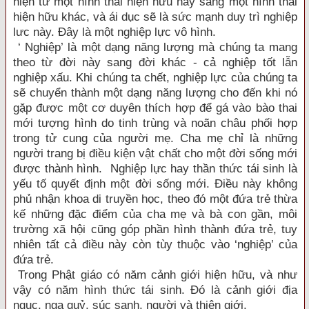
hiện từ một hình thái hiện hữu này sang một hình thái
hiện hữu khác, và ái dục sẽ là sức mạnh duy trì nghiệp
lưc này. Ðây là một nghiệp lực vô hình.
‘ Nghiệp’ là một dạng năng lượng mà chúng ta mang
theo từ đời này sang đời khác - cả nghiệp tốt lẫn
nghiệp xấu. Khi chúng ta chết, nghiệp lực của chúng ta
sẽ chuyển thành một dạng năng lượng cho đến khi nó
gặp được một cơ duyên thích hợp để gá vào bào thai
mới tượng hình do tinh trùng và noãn châu phối hợp
trong tử cung của người mẹ. Cha mẹ chỉ là những
người trang bị điều kiện vật chất cho một đời sống mới
được thành hình. Nghiệp lực hay thần thức tái sinh là
yếu tố quyết định một đời sống mới. Ðiều này không
phủ nhận khoa di truyền học, theo đó một đứa trẻ thừa
kế những đặc điểm của cha mẹ và bà con gần, môi
trường xã hội cũng góp phần hình thành đứa trẻ, tuy
nhiên tất cả điều này còn tùy thuộc vào ‘nghiệp’ của
đứa trẻ.
Trong Phật giáo có năm cảnh giới hiện hữu, và như
vậy có năm hình thức tái sinh. Ðó là cảnh giới địa
ngục, ngạ quỷ, súc sanh, người và thiên giới.