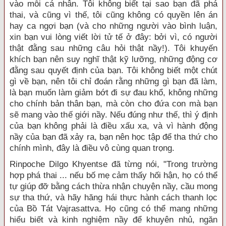
vào mỗi cá nhân. Tôi không biết tại sao bạn đã phá
thai, và cũng vì thế, tôi cũng không có quyền lên án
hay ca ngợi bạn (và cho những người vào bình luận,
xin bạn vui lòng viết lời tử tế ở đây: bởi vì, có người
thật đằng sau những câu hỏi thật nầy!). Tôi khuyến
khích bạn nên suy nghĩ thật kỹ lưỡng, những động cơ
đằng sau quyết định của bạn. Tôi không biết một chút
gì về bạn, nên tôi chỉ đoán rằng những gì bạn đã làm,
là bạn muốn làm giảm bớt đi sự đau khổ, không những
cho chính bản thân bạn, mà còn cho đứa con mà bạn
sẽ mang vào thế giới nầy. Nếu đúng như thế, thì ý định
của bạn không phải là điều xấu xa, và vì hành động
nầy của bạn đã xảy ra, bạn nên học tập để tha thứ cho
chính mình, đây là điều vô cùng quan trọng.
Rinpoche Dilgo Khyentse đã từng nói, "Trong trường
hợp phá thai ... nếu bố mẹ cảm thấy hối hận, họ có thể
tự giúp đỡ bằng cách thừa nhận chuyện nầy, cầu mong
sự tha thứ, và hãy hăng hái thực hành cách thanh lọc
của Bồ Tát Vajrasattva. Họ cũng có thể mang những
hiểu biết và kinh nghiệm nầy để khuyên nhủ, ngăn