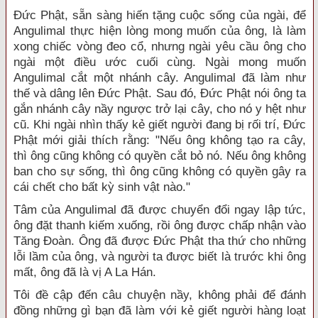
Đức Phật, sẵn sàng hiến tặng cuộc sống của ngài, để
Angulimal thực hiện lòng mong muốn của ông, là làm
xong chiếc vòng đeo cổ, nhưng ngài yêu cầu ông cho
ngài một điều ước cuối cùng. Ngài mong muốn
Angulimal cắt một nhánh cây. Angulimal đã làm như
thế và dâng lên Đức Phật. Sau đó, Đức Phật nói ông ta
gắn nhánh cây nầy ngược trở lại cây, cho nó y hệt như
cũ. Khi ngài nhìn thấy kẻ giết người đang bị rối trí, Đức
Phật mới giải thích rằng: "Nếu ông không tạo ra cây,
thì ông cũng không có quyền cắt bỏ nó. Nếu ông không
ban cho sự sống, thì ông cũng không có quyền gây ra
cái chết cho bất kỳ sinh vật nào."
Tâm của Angulimal đã được chuyển đổi ngay lập tức,
ông đặt thanh kiếm xuống, rồi ông được chấp nhận vào
Tăng Đoàn. Ông đã được Đức Phật tha thứ cho những
lỗi lầm của ông, và người ta được biết là trước khi ông
mất, ông đã là vị A La Hán.
Tôi đề cập đến câu chuyện nầy, không phải để đánh
đồng những gì bạn đã làm với kẻ giết người hàng loạt