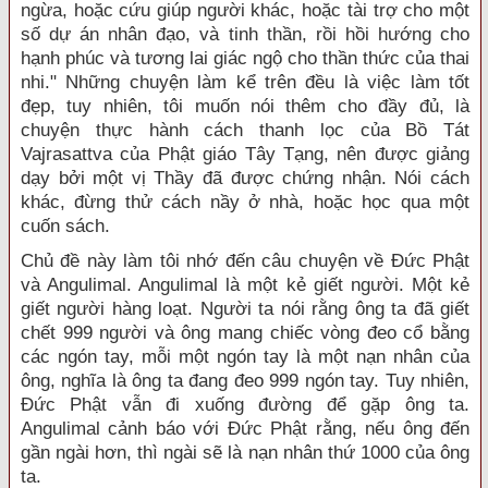
ngừa, hoặc cứu giúp người khác, hoặc tài trợ cho một
số dự án nhân đạo, và tinh thần, rồi hồi hướng cho
hạnh phúc và tương lai giác ngộ cho thần thức của thai
nhi." Những chuyện làm kể trên đều là việc làm tốt
đẹp, tuy nhiên, tôi muốn nói thêm cho đầy đủ, là
chuyện thực hành cách thanh lọc của Bồ Tát
Vajrasattva của Phật giáo Tây Tạng, nên được giảng
dạy bởi một vị Thầy đã được chứng nhận. Nói cách
khác, đừng thử cách nầy ở nhà, hoặc học qua một
cuốn sách.
Chủ đề này làm tôi nhớ đến câu chuyện về Đức Phật
và Angulimal. Angulimal là một kẻ giết người. Một kẻ
giết người hàng loạt. Người ta nói rằng ông ta đã giết
chết 999 người và ông mang chiếc vòng đeo cổ bằng
các ngón tay, mỗi một ngón tay là một nạn nhân của
ông, nghĩa là ông ta đang đeo 999 ngón tay. Tuy nhiên,
Đức Phật vẫn đi xuống đường để gặp ông ta.
Angulimal cảnh báo với Đức Phật rằng, nếu ông đến
gần ngài hơn, thì ngài sẽ là nạn nhân thứ 1000 của ông
ta.