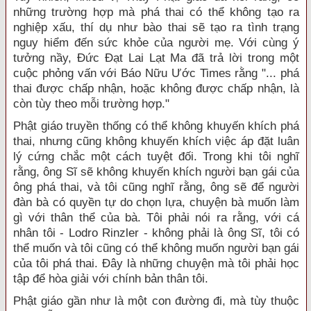
những trường hợp mà phá thai có thể không tạo ra
nghiệp xấu, thí dụ như bào thai sẽ tạo ra tình trạng
nguy hiểm đến sức khỏe của người mẹ. Với cùng ý
tưởng nầy, Đức Đạt Lai Lạt Ma đã trả lời trong một
cuộc phỏng vấn với Báo Nữu Ước Times rằng "... phá
thai được chấp nhận, hoặc không được chấp nhận, là
còn tùy theo mỗi trường hợp."
Phật giáo truyền thống có thể không khuyến khích phá
thai, nhưng cũng không khuyến khích việc áp đặt luân
lý cứng chắc một cách tuyệt đối. Trong khi tôi nghĩ
rằng, ông Sĩ sẽ không khuyến khích người bạn gái của
ông phá thai, và tôi cũng nghĩ rằng, ông sẽ để người
đàn bà có quyền tự do chọn lựa, chuyện bà muốn làm
gì với thân thể của bà. Tôi phải nói ra rằng, với cá
nhân tôi - Lodro Rinzler - không phải là ông Sĩ, tôi có
thể muốn và tôi cũng có thể không muốn người bạn gái
của tôi phá thai. Đây là những chuyện mà tôi phải học
tập để hòa giải với chính bản thân tôi.
Phật giáo gần như là một con đường đi, mà tùy thuộc