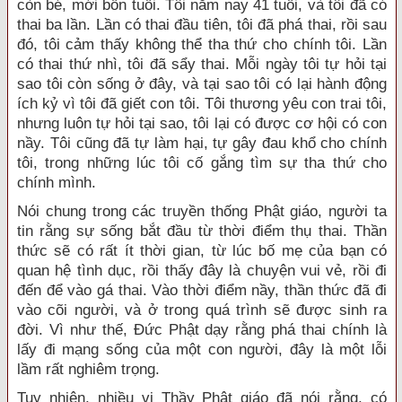
còn bé, mới bốn tuổi. Tôi năm nay 41 tuổi, và tôi đã có
thai ba lần. Lần có thai đầu tiên, tôi đã phá thai, rồi sau
đó, tôi cảm thấy không thể tha thứ cho chính tôi. Lần
có thai thứ nhì, tôi đã sẩy thai. Mỗi ngày tôi tự hỏi tại
sao tôi còn sống ở đây, và tại sao tôi có lại hành động
ích kỷ vì tôi đã giết con tôi. Tôi thương yêu con trai tôi,
nhưng luôn tự hỏi tại sao, tôi lại có được cơ hội có con
nầy. Tôi cũng đã tự làm hại, tự gây đau khổ cho chính
tôi, trong những lúc tôi cố gắng tìm sự tha thứ cho
chính mình.
Nói chung trong các truyền thống Phật giáo, người ta
tin rằng sự sống bắt đầu từ thời điểm thụ thai. Thần
thức sẽ có rất ít thời gian, từ lúc bố mẹ của bạn có
quan hệ tình dục, rồi thấy đây là chuyện vui vẻ, rồi đi
đến để vào gá thai. Vào thời điểm nầy, thần thức đã đi
vào cõi người, và ở trong quá trình sẽ được sinh ra
đời. Vì như thế, Đức Phật dạy rằng phá thai chính là
lấy đi mạng sống của một con người, đây là một lỗi
lầm rất nghiêm trọng.
Tuy nhiên, nhiều vị Thầy Phật giáo đã nói rằng, có