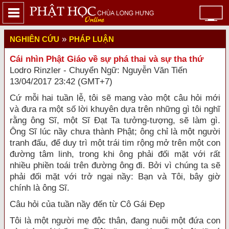
»
NGHIÊN CỨU
PHÁP LUẬN
Cái nhìn Phật Giáo về sự phá thai và sự tha thứ
Lodro Rinzler - Chuyển Ngữ: Nguyễn Văn Tiến
13/04/2017 23:42 (GMT+7)
Cứ mỗi hai tuần lễ, tôi sẽ mang vào một câu hỏi mới
và đưa ra một số lời khuyên dựa trên những gì tôi nghĩ
rằng ông Sĩ, một Sĩ Đạt Ta tưởng-tượng, sẽ làm gì.
Ông Sĩ lúc nầy chưa thành Phật; ông chỉ là một người
tranh đấu, để duy trì một trái tim rộng mở trên một con
đường tâm linh, trong khi ông phải đối mặt với rất
nhiều phiền toái trên đường ông đi. Bởi vì chúng ta sẽ
phải đối mặt với trở ngại nầy: Bạn và Tôi, bây giờ
chính là ông Sĩ.
Câu hỏi của tuần nầy đến từ Cô Gái Đẹp
Tôi là một người mẹ độc thân, đang nuôi một đứa con