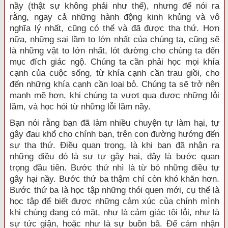
nầy (thật sự không phải như thế), nhưng để nói ra
rằng, ngay cả những hành động kinh khủng và vô
nghĩa lý nhất, cũng có thể và đã được tha thứ. Hơn
nữa, những sai lầm to lớn nhất của chúng ta, cũng sẽ
là những vật to lớn nhất, lót đường cho chúng ta đến
mục đích giác ngộ. Chúng ta cần phải học mọi khía
cạnh của cuộc sống, từ khía cạnh cần trau giồi, cho
đến những khía cạnh cần loại bỏ. Chúng ta sẽ trở nên
mạnh mẽ hơn, khi chúng ta vượt qua được những lỗi
lầm, và học hỏi từ những lỗi lầm nầy.
Bạn nói rằng bạn đã làm nhiều chuyện tự làm hại, tự
gây đau khổ cho chính bạn, trên con đường hướng đến
sự tha thứ. Điều quan trọng, là khi bạn đã nhận ra
những điều đó là sự tự gây hại, đây là bước quan
trọng đầu tiên. Bước thứ nhì là từ bỏ những điều tự
gây hại nầy. Bước thứ ba thậm chí còn khó khăn hơn.
Bước thứ ba là học tập những thói quen mới, cụ thể là
học tập để biết được những cảm xúc của chính mình
khi chúng đang có mặt, như là cảm giác tội lỗi, như là
sự tức giận, hoặc như là sự buồn bã. Để cảm nhận