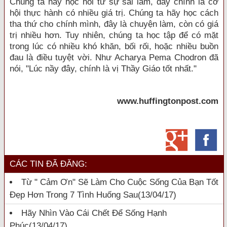
Chúng ta hãy học hỏi từ sự sai lầm, đây chính là cơ
hội thực hành có nhiều giá trị. Chúng ta hãy học cách
tha thứ cho chính mình, đây là chuyện làm, còn có giá
trị nhiều hơn. Tuy nhiên, chúng ta học tập để có mặt
trong lúc có nhiều khó khăn, bối rối, hoặc nhiều buồn
đau là điều tuyệt vời. Như Acharya Pema Chodron đã
nói, "Lúc nầy đây, chính là vị Thầy Giáo tốt nhất."
www.huffingtonpost.com
CÁC TIN ĐÃ ĐĂNG:
Từ " Cảm Ơn" Sẽ Làm Cho Cuộc Sống Của Bạn Tốt
Đẹp Hơn Trong 7 Tình Huống Sau
(13/04/17)
Hãy Nhìn Vào Cái Chết Để Sống Hạnh
Phúc
(13/04/17)