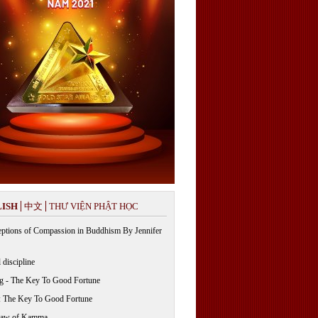
ISH
中文
THƯ VIỆN PHẬT HỌC
ptions of Compassion in Buddhism By Jennifer
 discipline
g - The Key To Good Fortune
: The Key To Good Fortune
Law of Kamma