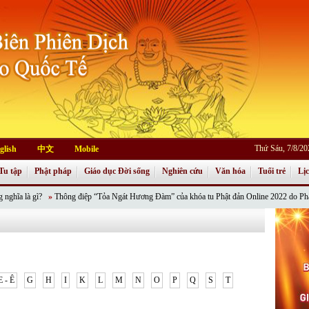
Thứ Sáu, 7/8/2
glish
中文
Mobile
Tu tập
Phật pháp
Giáo dục Đời sống
Nghiên cứu
Văn hóa
Tuổi trẻ
Lị
ì?
»
Thông điệp “Tỏa Ngát Hương Đàm” của khóa tu Phật đản Online 2022 do Phân ban Phật 
E - Ê
G
H
I
K
L
M
N
O
P
Q
S
T