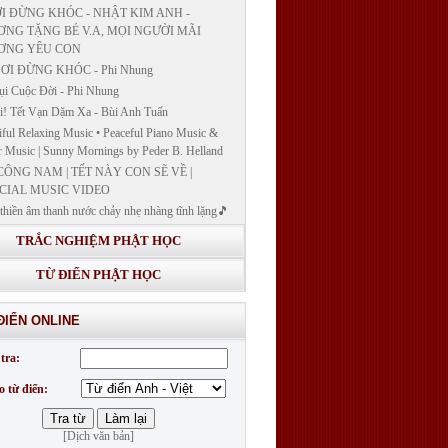
I ĐỪNG KHÓC - NHẬT KIM ANH -
NG TẶNG BÉ V.A, MỌI NGƯỜI MÃI
ƠNG YÊU CON
ƠI ĐỪNG KHÓC - Phi Nhung
ụi Cuộc Đời - Phi Nhung
! Tết Vạn Dặm Xa - Bùi Anh Tuấn
iful Relaxing Music • Peaceful Piano Music &
r Music | Sunny Mornings by Peder B. Helland
CÔNG NAM | TẾT NÀY CON SẼ VỀ |
CIAL MUSIC VIDEO
thiền âm thanh nước chảy nhẹ nhàng tĩnh lặng🎵
thiền lặng tâm
TRẮC NGHIỆM PHẬT HỌC
ĐÁP VÀ BẾ GIẢNG LỚP "GIẢNG GIẢI
H BẢN NGUYỆN CÔNG ĐỨC DƯỢC SƯ
TỪ ĐIỂN PHẬT HỌC
 LY QUANG NHƯ LAI"
G GIẢI KINH DƯỢC SƯ - BÀI 14/ GIẢNG
ĐIỂN ONLINE
I KINH BẢN NGUYỆN CÔNG ĐỨC DƯỢC
LƯU LY QUANG NHƯ LAI
tra:
G GIẢI KINH DƯỢC SƯ
o từ điển:
[Dịch văn bản]