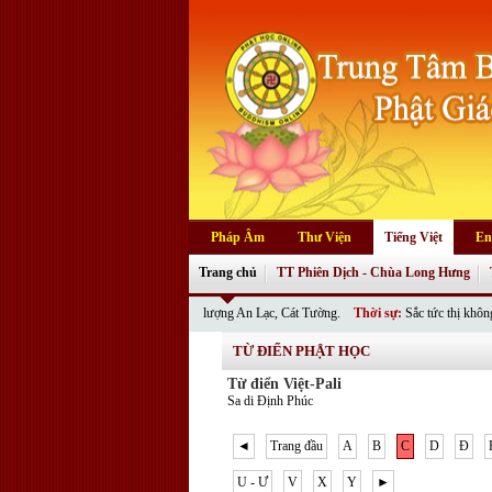
Pháp Âm
Thư Viện
Tiếng Việt
En
Trang chủ
TT Phiên Dịch - Chùa Long Hưng
ôn Đức cùng quý Phật tử vô lượng An Lạc, Cát Tường.
Thời sự:
Sắc tức thị không nghĩa là g
TỪ ĐIỂN PHẬT HỌC
Từ điển Việt-Pali
Sa di Định Phúc
◄
Trang đầu
A
B
C
D
Đ
U - Ư
V
X
Y
►