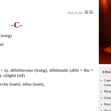
Kích cỡ chữ:
-C-
(trung)
a)
 + a), abhitthavana (trung), abhittunāti (abhi + thu +
ENGL
, silāghā (nữ)
Conce
maccha (nam), mīna (nam),
Goetz
Moral
Givin
Merit
The 