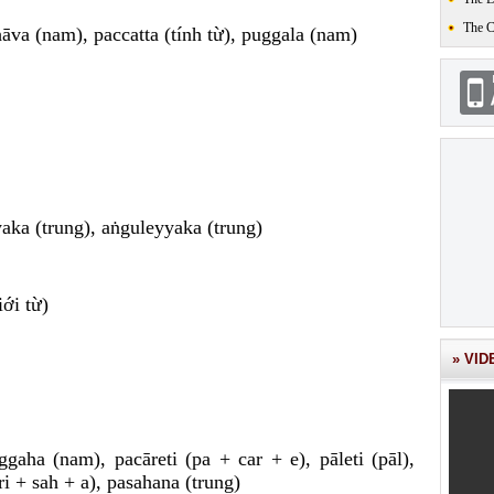
The 
abhāva (nam), paccatta (tính từ), puggala (nam)
aka (trung), aṅguleyyaka (trung)
iới từ)
» VID
ggaha (nam), pacāreti (pa + car + e), pāleti (pāl),
ri + sah + a), pasahana (trung)