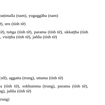
 paṭimalla (nam), yugaggāha (nam)
ừ), uru (tính từ)
 từ), tuṅga (tính từ), parama (tính từ), ukkaṭṭha (tính
, visiṭṭha (tính từ), jañña (tính từ)
(nữ), aggatta (trung), uttama (tính từ)
ya (tính từ), sokhumma (trung), parama (tính từ),
ng), jañña (tính từ)
trung)