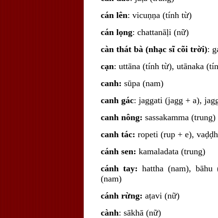
cán lên
: vicuṇṇa (tính từ)
cán lọng
: chattanāḷi (nữ)
càn thát bà (nhạc sĩ cõi trời)
: 
cạn
: uttāna (tính từ), utānaka (tí
canh:
sūpa (nam)
canh gác
: jaggati (jagg + a), ja
canh nông:
sassakamma (trung)
canh tác:
ropeti (rup + e), vaḍḍh
cánh sen:
kamaladata (trung)
cánh tay:
hattha (nam), bāhu 
(nam)
cánh rừng:
aṭavi (nữ)
cành
: sākhā (nữ)