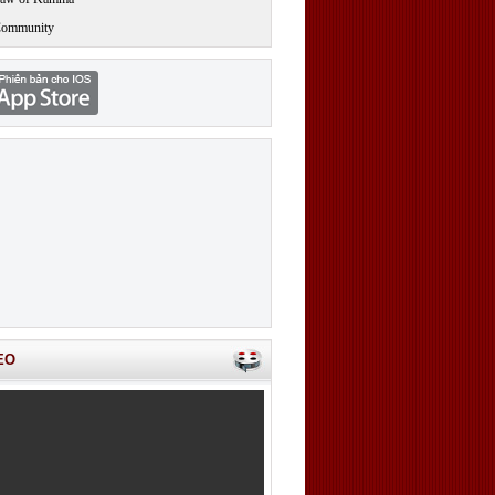
Community
EO