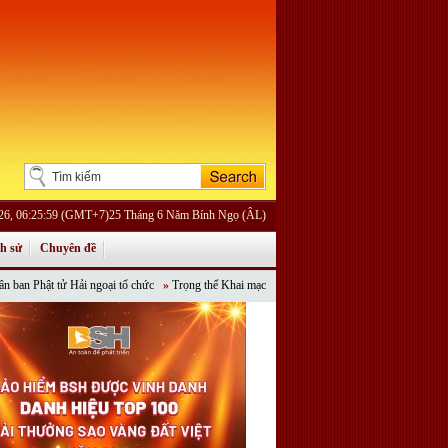
026, 06:25:59 (GMT+7)25 Tháng 6 Năm Bính Ngọ (ÂL)
ch sử
Chuyên đề
tử Hải ngoại tổ chức
»
Trọng thể Khai mạc Khoá tu Phật đản Online “Tỏa Ngát Hương Đà