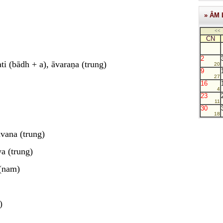
» ÂM 
<<
CN
2
ati (bādh + a), āvaraṇa (trung)
20
9
27
16
4
23
11
30
18
vana (trung)
a (trung)
 (nam)
)