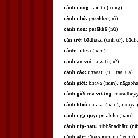
cánh đồng
: khetta (trung)
cành nhỏ:
pasākhā (nữ)
cành non:
pasākhā (nữ)
cản trở
: bādhaka (tính từ), bādh
cảnh
: tidiva (nam)
cảnh an vui
: sugati (nữ)
cảnh cáo
: uttasati (u + tas + a)
cảnh giới
: bhava (nam), nāgabha
cảnh giới ma vương
: māradheyy
cảnh khổ:
naraka (nam), niraya
cảnh ngạ quỷ:
petaloka (nam)
cảnh níp-bàn:
nibbānadhātu (nữ
cảnh sắc:
rūparammaṇa (trung)