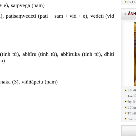
Ca kh
 + e), saṃvega (nam)
» ẢN
a), paṭisaṃvedeti (paṭi + saṃ + vid + e), vedeti (vid
)
 (tính từ), abhīru (tính từ), abhīruka (tính từ), dhiti
 a)
anaka (3), viññāpetu (nam)
Lời d
Tuệ
Đại l
Lũ lụ
Từ hi
Phât t