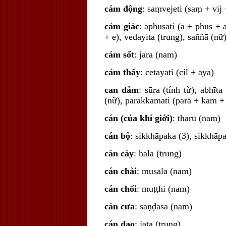
cảm động
: saṃvejeti (saṃ + vij
cảm giác
: āphusati (ā + phus + 
+ e), vedayita (trung), saññā (nữ
cảm sốt
: jara (nam)
cảm thấy
: cetayati (cil + aya)
can đảm
: sūra (tính từ), abhīta
(nữ), parakkamati (parā + kam +
cán (của khí giới)
: tharu (nam)
cán bộ
: sikkhāpaka (3), sikkhāp
cán cày
: hala (trung)
cán chài
: musala (nam)
cán chổi
: muṭṭhi (nam)
cán cưa
: saṇḍasa (nam)
cán dao
: jaṭa (trung)