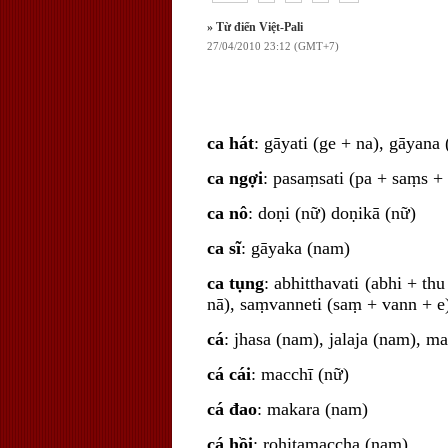
» Từ điển Việt-Pali
27/04/2010 23:12 (GMT+7)
ca hát
: gāyati (ge + na), gāyana 
ca ngợi
: pasaṃsati (pa + saṃs + 
ca nô
: doṇi (nữ) doṇikā (nữ)
ca sĩ
: gāyaka (nam)
ca tụng
: abhitthavati (abhi + thu
nā), saṃvanneti (saṃ + vann + e)
cá
: jhasa (nam), jalaja (nam), 
cá cái
: macchī (nữ)
cá đao
: makara (nam)
cá hồi
: rohitamaccha (nam)