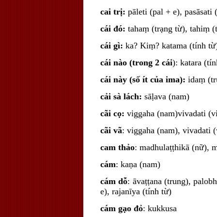
cai trị:
pāleti (pal + e), pasāsati 
cái đó:
tahaṃ (trạng từ), tahiṃ (
cái gì:
ka? Kiṃ? katama (tính từ
cái nào (trong 2 cái
): katara (tí
cái này (số ít của ima):
idaṃ (t
cải sà lách:
sāḷava (nam)
cãi cọ:
viggaha (nam)vivadati (vi
cãi vã
: viggaha (nam), vivadati 
cam thảo
: madhulaṭṭhikā (nữ), 
cám
: kaṇa (nam)
cám dỗ
: āvaṭṭana (trung), palob
e), rajanīya (tính từ)
cám gạo đỏ
: kukkusa