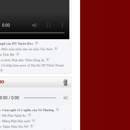
 ngữ của HT Tuyên Hóa
: Hiến máu nhân đạo tại chùa Tảo Sách
n Tình Mẹ
 ca khúc Phật đản: Niệm hồng ân
: Lễ nhập kim quan cố Đại lão HT.Thích Thanh
IO
: Cảm nghĩ về ý nghĩa của Vô Thường
: Đất Phật Nghệ An
: Mừng Phật Đản sanh
m: Ngàn Năm Sen Nở