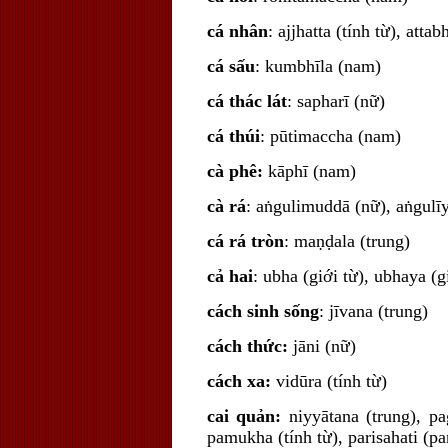
cá nhân
: ajjhatta (tính từ), att
cá sấu
: kumbhīla (nam)
cá thác lát
: sapharī (nữ)
cá thúi
: pūtimaccha (nam)
cà phê:
kāphī (nam)
cà rá
: aṅgulimuddā (nữ), aṅgulīy
cá rá tròn
: maṇḍala (trung)
cả hai
: ubha (giới từ), ubhaya (g
cách sinh sống
: jīvana (trung)
cách thức:
jāni (nữ)
cách xa:
vidūra (tính từ)
cai quản:
niyyātana (trung), pa
pamukha (tính từ), parisahati (pa