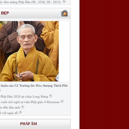
úc đón mừng Phật Đản (PL: 2556, DL: 2012)
H ĐẸP
i huấn của Cố Trưởng lão Hòa thượng Thích Phổ
ễ Phật Đản 2018 tại chùa Long Hưng
t cuốn trôi ngôi tự viện Phật giáo ở Myanmar
ện đến đản sinh
ử với ngày tết
PHÁP ÂM