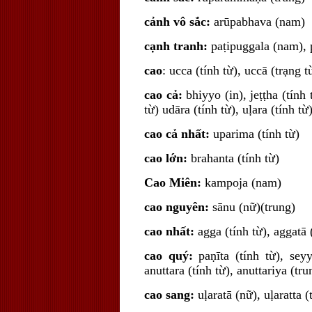
cảnh vô sắc:
arūpabhava (nam)
cạnh tranh:
paṭipuggala (nam),
cao
: ucca (tính từ), uccā (trạng t
cao cả:
bhiyyo (in), jeṭṭha (tính
từ) udāra (tính từ), uḷara (tính từ)
cao cả nhất:
uparima (tính từ)
cao lớn:
brahanta (tính từ)
Cao Miên:
kampoja (nam)
cao nguyên:
sānu (nữ)(trung)
cao nhất:
agga (tính từ), aggatā 
cao quý:
paṇīta (tính từ), sey
anuttara (tính từ), anuttariya (tru
cao sang:
uḷaratā (nữ), uḷaratta (