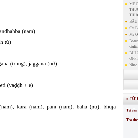
MẸ Ơ
THƯƠ
THƯ
BẬU 
Cát B
gandhabba (nam)
Mẹ Ơi
nh từ)
Beaut
Guita
BÙI 
OFFI
ggana (trung), jagganā (nữ)
Nhạc 
Nhạc 
VẤN 
KIN
eti (vaḍḍh + e)
LƯU
GIẢN
» TỪ 
GIẢ
(nam), kara (nam), pāṇi (nam), bāhā (nữ), bhuja
SƯ 
Từ cần 
GIẢN
Tra the