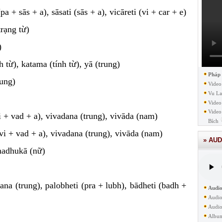
(pa + sās + a), sāsati (sās + a), vicāreti (vi + car + e)
trạng từ)
)
nh từ), katama (tính từ), yā (trung)
Pháp
rung)
Video
Vu La
Video
Video
 + vad + a), vivadana (trung), vivāda (nam)
Bích
(vi + vad + a), vivadana (trung), vivāda (nam)
» AUD
madhukā (nữ)
hana (trung), palobheti (pra + lubh), bādheti (badh +
Audio
Audio
Audio
Albu