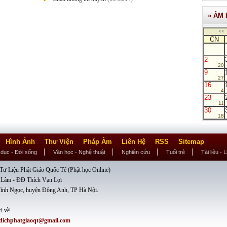
» ÂM 
<<
CN
2
20
9
27
16
4
23
11
30
18
Hình Ảnh
Thư Viện
Pháp Âm
Liên Hệ
RSS
Sitemap
 dục - Đời sống
Văn học - Nghệ thuật
Nghiên cứu
Tuổi trẻ
Tài liệu - 
ư Liệu Phật Giáo Quốc Tế (Phật học Online)
 Lâm - ĐĐ Thích Vạn Lợi
ĩnh Ngọc, huyện Đông Anh, TP Hà Nội.
i về
dichphatgiaoqt@gmail.com