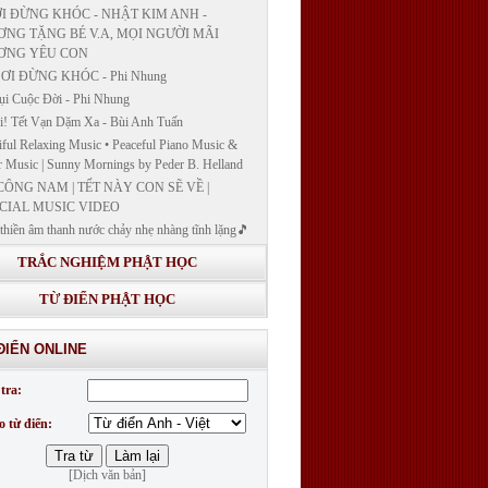
I ĐỪNG KHÓC - NHẬT KIM ANH -
NG TẶNG BÉ V.A, MỌI NGƯỜI MÃI
ƠNG YÊU CON
ƠI ĐỪNG KHÓC - Phi Nhung
ụi Cuộc Đời - Phi Nhung
! Tết Vạn Dặm Xa - Bùi Anh Tuấn
iful Relaxing Music • Peaceful Piano Music &
r Music | Sunny Mornings by Peder B. Helland
CÔNG NAM | TẾT NÀY CON SẼ VỀ |
CIAL MUSIC VIDEO
thiền âm thanh nước chảy nhẹ nhàng tĩnh lặng🎵
thiền lặng tâm
TRẮC NGHIỆM PHẬT HỌC
ĐÁP VÀ BẾ GIẢNG LỚP "GIẢNG GIẢI
H BẢN NGUYỆN CÔNG ĐỨC DƯỢC SƯ
TỪ ĐIỂN PHẬT HỌC
 LY QUANG NHƯ LAI"
G GIẢI KINH DƯỢC SƯ - BÀI 14/ GIẢNG
ĐIỂN ONLINE
I KINH BẢN NGUYỆN CÔNG ĐỨC DƯỢC
LƯU LY QUANG NHƯ LAI
tra:
G GIẢI KINH DƯỢC SƯ
o từ điển:
[Dịch văn bản]