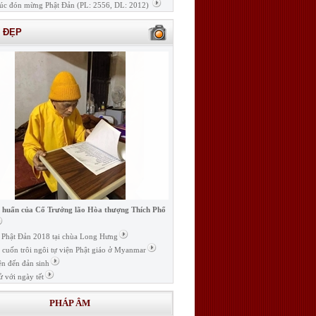
úc đón mừng Phật Đản (PL: 2556, DL: 2012)
H ĐẸP
i huấn của Cố Trưởng lão Hòa thượng Thích Phổ
ễ Phật Đản 2018 tại chùa Long Hưng
t cuốn trôi ngôi tự viện Phật giáo ở Myanmar
ện đến đản sinh
ử với ngày tết
PHÁP ÂM