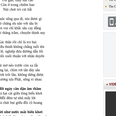
Tới gần, thấy núi cao
Còn ở trong chiêm bao
The 
Núi chơi trò cút bắt
uộc sống qua đi, níu được gì
ó chăng ưu não với sầu bi
m vui chỉ khắc sâu cay đắng
i thăng trầm, chuyện thịnh suy
ác thân rồi chỉ là tro bụi
ữa thinh không chẳng tuổi tên
lẽ, nghiệp đưa đường dẫn lối
hồi xuôi thuận với nhân duyên
t mờ nẻo trước còn xa lắc
g lại, chìm rơi tận đáy sâu
tới trôi lăn, không dừng được
ương tựa Phật, sống vì nhau
» VID
ỗi ngày căn dặn âm thầm
là hạt cát giữa lòng biển khơi
Mỗi đêm tự nhủ mấy lời
là chút bụi giữa đồi cỏ hoang
i như nước mắt biển khơi