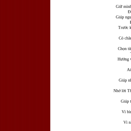
Có 
Giữ mình
Đượm n
Giúp ngư
Đưa n
Trước k
Có chăn
Vững
Chọn từ
Thuận
Hướng v
Cú
Ai
Vượt
Giúp nh
A
Nhớ lời 
Hết 
Giúp 
Hết
Vì bì
Vì
Vì n
Làm