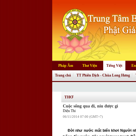
Pháp Âm
Thư Viện
Tiếng Việt
En
Trang chủ
TT Phiên Dịch - Chùa Long Hưng
THƠ
Cuộc sống qua đi, níu được gì
Diệu Thi
06/11/2014 07:00 (GMT+7)
Đời như nước mắt biển khơi Người như 