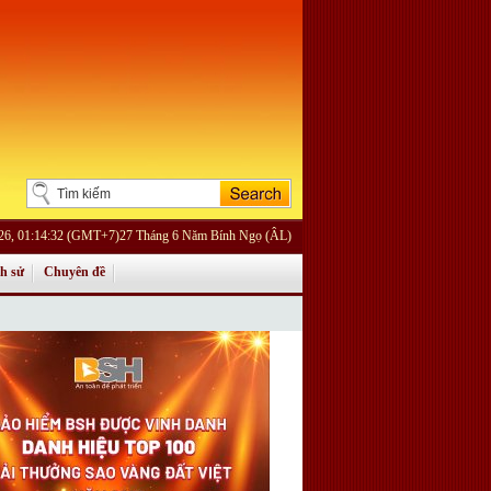
026, 01:14:32 (GMT+7)27 Tháng 6 Năm Bính Ngọ (ÂL)
ch sử
Chuyên đề