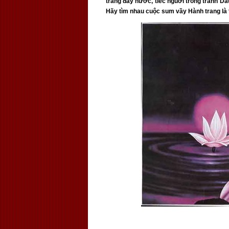
trăng đáy nước, tiếc nguời trong tranh D
Hãy tìm nhau cuộc sum vầy Hành trang là 