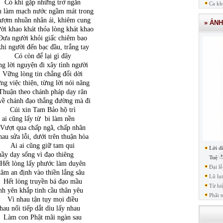
khi gặp những trở ngăn
Ca kh
 làm mạch nước ngầm mát trong
huần nhân ái, khiêm cung
» ẢN
ời khao khát thỏa lòng khát khao
gười khỏi giấc chiêm bao
hi người đến bạc đầu, trắng tay
Có còn để lại gì đây
g lời nguyện đi xây tình người
 lòng tin chẳng đổi dời
ng việc thiện, từng lời nói năng
 theo chánh pháp dạy răn
ề chánh đạo thẳng đường mà đi
i xin Tam Bảo hộ trì
 ai cũng lấy từ bi làm nền
 qua chấp ngã, chấp nhân
au sửa lỗi, dưới trên thuận hòa
i ai cũng giữ tam qui
Lời d
Thầy dạy sống vì đạo thiêng
Tuệ
lòng lấy phước làm duyên
Đại l
tâm an định vào thiền lắng sâu
Lũ lụ
 lòng truyền bá đạo mầu
Từ hi
nh yên khắp tinh cầu thân yêu
Phât t
 nhau tận tụy mọi điều
hau nối tiếp dắt dìu lấy nhau
 con Phật mãi ngàn sau