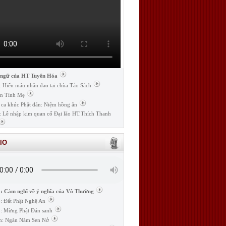
 ngữ của HT Tuyên Hóa
: Hiến máu nhân đạo tại chùa Tảo Sách
n Tình Mẹ
 ca khúc Phật đản: Niệm hồng ân
: Lễ nhập kim quan cố Đại lão HT.Thích Thanh
IO
: Cảm nghĩ về ý nghĩa của Vô Thường
: Đất Phật Nghệ An
: Mừng Phật Đản sanh
m: Ngàn Năm Sen Nở