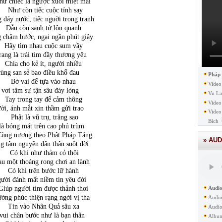
hư chiếc lá ngược xuôi miệt mài
còn tiếc cuộc tỉnh say
g đáy nước, tiếc nguời trong tranh
 còn sanh tử lộn quanh
 chậm bước, ngại ngần phút giây
 tìm nhau cuộc sum vầy
rang là trái tim đầy thương yêu
 cho kẻ ít, người nhiều
ùng san sẻ bao điều khổ đau
Pháp
 vai để tựa vào nhau
Video
vơi tâm sự tận sâu đáy lòng
Vu La
trong tay để cảm thông
Video
ời, ánh mắt xin thầm gửi trao
Video
t là vũ trụ, trăng sao
Bích
là bóng mát trên cao phủ trùm
ương theo Phật Pháp Tăng
» AUD
g tâm nguyện dấn thân suốt đời
 khi như thảm cỏ thôi
u một thoáng rong chơi an lành
khi trên bước lữ hành
ười đánh mất niềm tin yêu đời
người tìm được thảnh thơi
Audio
ờng phúc thiện rạng ngời vị tha
Audio
 vào Nhân Quả sâu xa
Audio
vui chân bước như là bạn thân
Albu