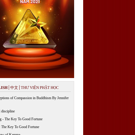
ISH
中文
THƯ VIỆN PHẬT HỌC
ptions of Compassion in Buddhism By Jennifer
 discipline
g - The Key To Good Fortune
: The Key To Good Fortune
Law of Kamma