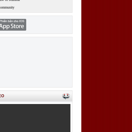
Community
EO