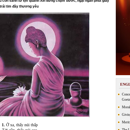
ẫu còn sanh tử lộn quanh Xin đừng chậm bước, ngại ngần phút giây
trái tim đầy thương yêu
ENGL
Conce
Goetz
Moral
Givin
Merit
1.
Ở xa, thấy núi thấp
The 