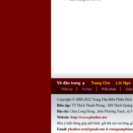
Về đầu trang
▲
Trang Chủ
Lời Ngỏ
Thời sự
Tu học
Phật pháp
Giáo
Copyright © 2009-2022 Trung Tâm Biên Phiên Dịch T
Biên tập:
TT Thích Thanh Phong - ĐĐ Thích Quảng
Địa chỉ:
Chùa Long Hưng , thôn Phương Trạch, xã V
Website
:
http://www.phathoc.net
Mọi ý kiến đóng góp phê bình, gởi bài xin vui lòng gử
Email:
phathoc.net@gmail.com
&
trungtamphien