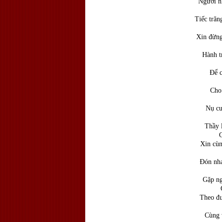
Người n
Như 
Tiếc trăn
Dẫu
Xin đừng
Hãy
Hành t
Chia
Để c
Bờ
Cho 
Tay 
Nụ cư
Phậ
Thầy 
Cùng n
Xin cùn
Có
Đón nha
Có 
Gặp ng
Giúp 
Theo đư
Tin
Cùng 