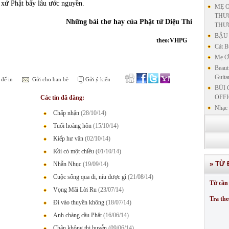
 xứ Phật bấy lâu ước nguyền.
MẸ Ơ
THƯƠ
Những bài thơ hay của Phật tử Diệu Thi
THƯ
BẬU 
theo:VHPG
Cát B
Mẹ Ơi
Beaut
Guita
để in
Gửi cho bạn bè
Gửi ý kiến
BÙI 
OFFI
Các tin đã đăng:
Nhạc 
Chấp nhận
(28/10/14)
Nhạc 
Tuổi hoàng hôn
(15/10/14)
VẤN 
Kiếp hư vân
(02/10/14)
KIN
LƯU
Rồi có một chiều
(01/10/14)
GIẢN
» TỪ 
Nhẫn Nhục
(19/09/14)
GIẢ
Cuộc sống qua đi, níu được gì
(21/08/14)
SƯ 
Từ cần 
GIẢN
Vọng Mãi Lời Ru
(23/07/14)
Tra the
Đi vào thuyền không
(18/07/14)
Anh chàng cầu Phật
(16/06/14)
Chân không thị huyễn
(09/06/14)