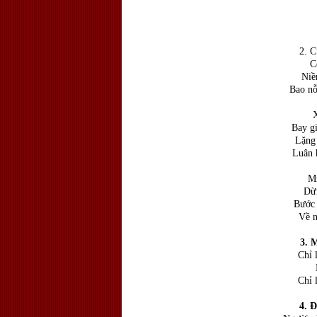
2. C
C
Niề
Bao nỗ
X
Bay gi
Lặng 
Luân 
Mị
Dừn
Bước 
Về n
3.
M
Chỉ 
Chỉ 
4.
Đờ