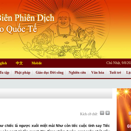
Chủ Nhật, 9/8/2
glish
中文
Mobile
Tu tập
Phật pháp
Giáo dục Đời sống
Nghiên cứu
Văn hóa
Tuổi trẻ
Lị
Kích cỡ chữ:
chiếc lá ngược xuôi miệt mài Như còn tiếc cuộc tỉnh say Tiếc