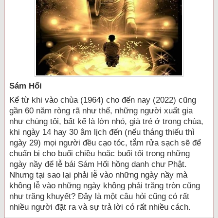
Sám Hối
Kể từ khi vào chùa (1964) cho đến nay (2022) cũng
gần 60 năm ròng rã như thế, những người xuất gia
như chúng tôi, bất kể là lớn nhỏ, già trẻ ở trong chùa,
khi ngày 14 hay 30 âm lịch đến (nếu tháng thiếu thì
ngày 29) mọi người đều cạo tóc, tắm rửa sạch sẽ để
chuẩn bị cho buổi chiều hoặc buổi tối trong những
ngày nầy để lễ bái Sám Hối hồng danh chư Phật.
Nhưng tại sao lại phải lễ vào những ngày nầy mà
không lễ vào những ngày không phải trăng tròn cũng
như trăng khuyết? Đây là một câu hỏi cũng có rất
nhiều người đặt ra và sự trả lời có rất nhiều cách.