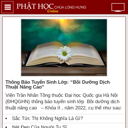
Thông Báo Tuyển Sinh Lớp: “bồi Dưỡng Dịch
Thuật Nâng Cao”
Viện Trần Nhân Tông thuộc Đại học Quốc gia Hà Nội
(ĐHQGHN) thông báo tuyển sinh lớp Bồi dưỡng dịch
thuật nâng cao – Khóa II , năm 2022, cụ thể như sau:
Sắc Tức Thị Không Nghĩa Là Gì?
Nét Đẹp Của Người Tu Sĩ