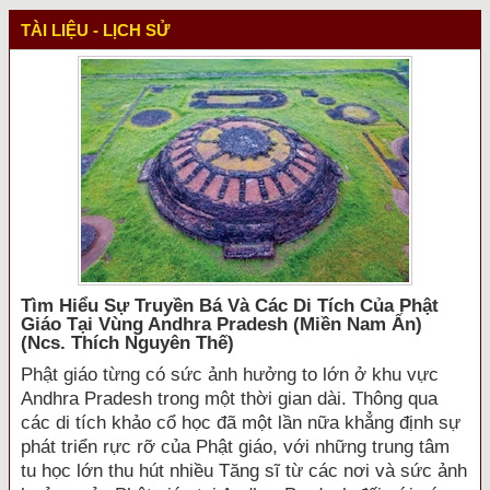
TÀI LIỆU - LỊCH SỬ
Tìm Hiểu Sự Truyền Bá Và Các Di Tích Của Phật
Giáo Tại Vùng Andhra Pradesh (miền Nam Ấn)
(ncs. Thích Nguyên Thế)
Phật giáo từng có sức ảnh hưởng to lớn ở khu vực
Andhra Pradesh trong một thời gian dài. Thông qua
các di tích khảo cổ học đã một lần nữa khẳng định sự
phát triển rực rỡ của Phật giáo, với những trung tâm
tu học lớn thu hút nhiều Tăng sĩ từ các nơi và sức ảnh