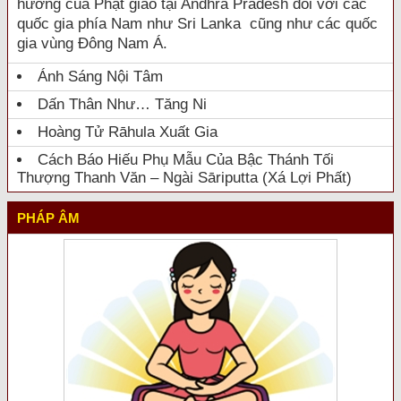
hưởng của Phật giáo tại Andhra Pradesh đối với các
quốc gia phía Nam như Sri Lanka cũng như các quốc
gia vùng Đông Nam Á.
Ánh Sáng Nội Tâm
Dấn Thân Như… Tăng Ni
Hoàng Tử Rāhula Xuất Gia
Cách Báo Hiếu Phụ Mẫu Của Bậc Thánh Tối
Thượng Thanh Văn – Ngài Sāriputta (Xá Lợi Phất)
PHÁP ÂM