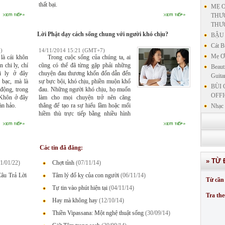
thất bại.
MẸ Ơ
THƯƠ
THƯ
Lời Phật dạy cách sống chung với người khó chịu?
BẬU 
Cát B
)
14/11/2014 15:21 (GMT+7)
Mẹ Ơi
à cái khôn
Trong cuộc sống của chúng ta, ai
n chi ly, chí
cũng có thể đã từng gặp phải những
Beaut
i ly ở đây
chuyện đau thương khốn đốn dẫn đến
Guita
n bạc, mà là
sự bực bội, khó chịu, phiền muộn khổ
BÙI 
 động, trong
đau. Những người khó chịu, họ muốn
OFFI
 Khôn ở đây
làm cho mọi chuyện trở nên căng
àn hảo.
thẳng để tạo ra sự hiểu lầm hoặc mối
Nhạc 
hiềm thù trực tiếp bằng nhiều hình
Nhạc 
thức khác nhau.
VẤN 
KIN
LƯU
Các tin đã đăng:
GIẢN
» TỪ 
1/01/22)
Chợt tỉnh
(07/11/14)
GIẢ
SƯ 
âu Trả Lời
Tâm lý đố kỵ của con người
(06/11/14)
Từ cần 
GIẢN
Tự tin vào phút hiện tại
(04/11/14)
Tra the
Hay mà không hay
(12/10/14)
Thiền Vipassana: Một nghệ thuật sống
(30/09/14)