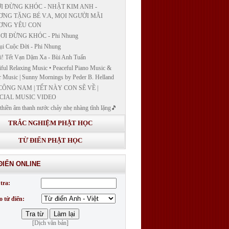
I ĐỪNG KHÓC - NHẬT KIM ANH -
NG TẶNG BÉ V.A, MỌI NGƯỜI MÃI
ƠNG YÊU CON
ƠI ĐỪNG KHÓC - Phi Nhung
ụi Cuộc Đời - Phi Nhung
! Tết Vạn Dặm Xa - Bùi Anh Tuấn
iful Relaxing Music • Peaceful Piano Music &
r Music | Sunny Mornings by Peder B. Helland
CÔNG NAM | TẾT NÀY CON SẼ VỀ |
CIAL MUSIC VIDEO
thiền âm thanh nước chảy nhẹ nhàng tĩnh lặng🎵
thiền lặng tâm
TRẮC NGHIỆM PHẬT HỌC
ĐÁP VÀ BẾ GIẢNG LỚP "GIẢNG GIẢI
H BẢN NGUYỆN CÔNG ĐỨC DƯỢC SƯ
TỪ ĐIỂN PHẬT HỌC
 LY QUANG NHƯ LAI"
G GIẢI KINH DƯỢC SƯ - BÀI 14/ GIẢNG
ĐIỂN ONLINE
I KINH BẢN NGUYỆN CÔNG ĐỨC DƯỢC
LƯU LY QUANG NHƯ LAI
tra:
G GIẢI KINH DƯỢC SƯ
o từ điển:
[Dịch văn bản]