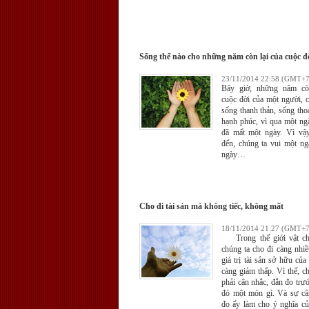
Sống thế nào cho những năm còn lại của cuộc đờ
23/11/2014 22:58 (GMT+7
Bây giờ, những năm còn
cuộc đời của một người, 
sống thanh thản, sống tho
hạnh phúc, vì qua một ng
đã mất một ngày. Vì vậ
đến, chúng ta vui một ng
ngày…
Cho đi tài sản mà không tiếc, không mất
18/11/2014 21:27 (GMT+7
Trong thế giới vật chấ
chúng ta cho đi càng nhi
giá trị tài sản sở hữu của
càng giảm thấp. Vì thế, c
phải cân nhắc, đắn đo trướ
đó một món gì. Và sự câ
đo ấy làm cho ý nghĩa củ