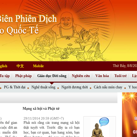
Thứ Bảy, 8/8/2
glish
中文
Mobile
Tu tập
Phật pháp
Giáo dục Đời sống
Nghiên cứu
Văn hóa
Tuổi trẻ
Lị
PG & Thời đại
Nghệ thuật sống
Người đương thời
Cách nấu món chay
Y học
Mạng xã hội và Phật tử
)
29/11/2014 20:59 (GMT+7)
rên thế gian
Phải nói rằng các trang mạng xã hội
cuộc đời an
thật tuyệt vời. Trước đây ta có bạn
ai muốn đời
học, bạn cơ quan, bạn hang xóm, bạn