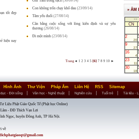
Giữ Tâm trong sạch
(30/09/14)
Con không trốn chạy khổ đau
(23/09/14)
» ÂM 
ạn tốt đẹp
Tâm yếu đuối
(27/08/14)
<<
Cân bằng cuộc sống với lòng kiên định và sự yêu
CN
thương
(26/08/14)
Đi một mình
(23/08/14)
2
20
trẻ hiện nay
9
27
16
4
23
Trang
◄
1
2
3
4
5
[6]
7
8
9
10
►
11
30
18
Hình Ảnh
Thư Viện
Pháp Âm
Liên Hệ
RSS
Sitemap
 dục - Đời sống
Văn học - Nghệ thuật
Nghiên cứu
Tuổi trẻ
Tài liệu - 
ư Liệu Phật Giáo Quốc Tế (Phật học Online)
 Lâm - ĐĐ Thích Vạn Lợi
ĩnh Ngọc, huyện Đông Anh, TP Hà Nội.
i về
dichphatgiaoqt@gmail.com