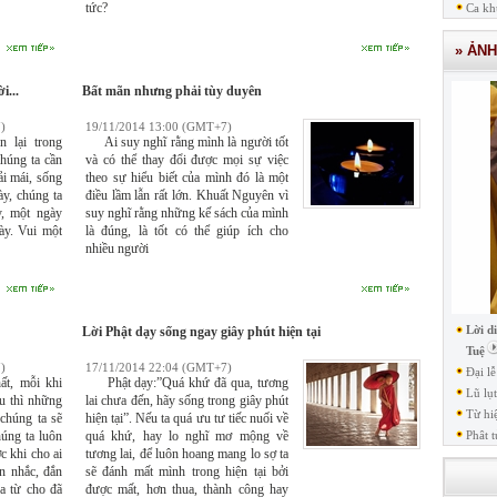
tức?
Ca kh
» ẢN
i...
Bất mãn nhưng phải tùy duyên
)
19/11/2014 13:00 (GMT+7)
 lại trong
Ai suy nghĩ rằng mình là người tốt
chúng ta cần
và có thể thay đổi được mọi sự việc
ải mái, sống
theo sự hiểu biết của mình đó là một
ày, chúng ta
điều lầm lẫn rất lớn. Khuất Nguyên vì
y, một ngày
suy nghĩ rằng những kế sách của mình
ày. Vui một
là đúng, là tốt có thể giúp ích cho
nhiều người
Lời d
Lời Phật dạy sống ngay giây phút hiện tại
Tuệ
)
17/11/2014 22:04 (GMT+7)
Đại l
t, mỗi khi
Phật dạy:”Quá khứ đã qua, tương
Lũ lụ
ều thì những
lai chưa đến, hãy sống trong giây phút
Từ hi
 chúng ta sẽ
hiện tại”. Nếu ta quá ưu tư tiếc nuối về
húng ta luôn
quá khứ, hay lo nghĩ mơ mộng về
Phât t
c khi cho ai
tương lai, để luôn hoang mang lo sợ ta
n nhắc, đắn
sẽ đánh mất mình trong hiện tại bởi
a từ cho đã
được mất, hơn thua, thành công hay