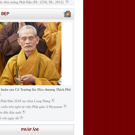
úc đón mừng Phật Đản (PL: 2556, DL: 2012)
H ĐẸP
i huấn của Cố Trưởng lão Hòa thượng Thích Phổ
ễ Phật Đản 2018 tại chùa Long Hưng
t cuốn trôi ngôi tự viện Phật giáo ở Myanmar
ện đến đản sinh
ử với ngày tết
PHÁP ÂM