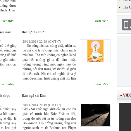
hó khăn phải
 không được
The 
Thích Chân
hiện nay
Biết tự tha thứ
)
28/11/2014 22:39 (GMT+7)
có thể giúp
Sự sống lúc nào cũng chấp nhận ta,
yết sống của
nó chỉ chờ ta tự chấp nhận chính mình
ưởng để biết
mà thôi. Tha thứ không có nghĩa là bỏ
 lợi gắn mình
qua hết những gì ta đã làm, hoặc
tôi vào cái
tưởng tượng rằng một ngày nào đó
những nỗi đau trong ký ức rồi sẽ giản
dị biến mất. Nó chỉ có nghĩa là ta ý
thức được màn lưới chằng chịt nối liền
của nhân duyên, của những điều kiện
đã tạo nên hành động của mình. Và
nhờ sự hiểu biết đó, ta sẽ biết thương
» VID
ch thực
Bản ngã sai lầm
mình và kẻ khác hơn.
)
28/11/2014 20:49 (GMT+7)
a nhiều suy
GN - Sự chấp ngã khởi đầu từ các tôn
ta bất hạnh.
giáo có trước khi Đức Phật ra đời,
g ở đây là
trong đó nổi bật là tư tưởng của đạo
”. Những suy
Bà-la-môn. Họ tưởng tượng rằng con
 ta lưu giữ
người sanh ra từ Brahma tức Phạm