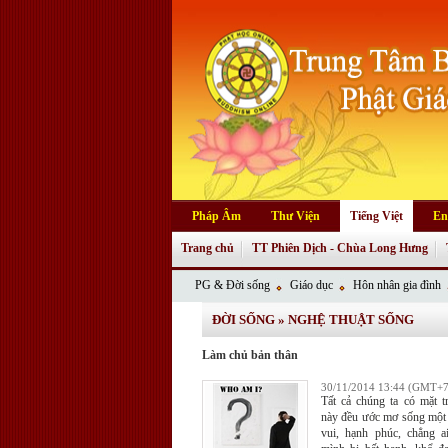
Pháp Âm
Thư Viện
Tiếng Việt
En
Trang chủ
TT Phiên Dịch - Chùa Long Hưng
PG & Đời sống
Giáo dục
Hôn nhân gia đình
ĐỜI SỐNG
»
NGHỆ THUẬT SỐNG
Làm chủ bản thân
30/11/2014 13:44 (GMT+7
Tất cả chúng ta có mặt t
này đều ước mơ sống một 
vui, hạnh phúc, chẳng 