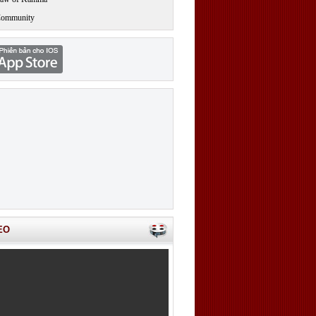
Community
EO