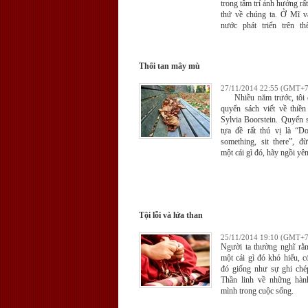
trong tâm trí ảnh hưởng rất
thứ về chúng ta. Ở Mĩ v
nước phát triển trên th
người bị hao mòn bởi chủ
thụ. Quá nhiều bất hạnh 
đến từ mong ước rằng sự 
Thổi tan mây mù
khác đi… ước chúng ta có
đó khác thay vì thứ chúng 
27/11/2014 22:55 (GMT+7
Nhiều năm trước, tôi c
quyển sách viết về thiền
Sylvia Boorstein. Quyển 
tựa đề rất thú vị là “Do
something, sit there”, đ
một cái gì đó, hãy ngồi yên
Tội lỗi và lửa than
25/11/2014 19:10 (GMT+7
Người ta thường nghĩ rằng
một cái gì đó khó hiểu, c
đó giống như sự ghi ch
Thần linh về những hàn
mình trong cuộc sống.