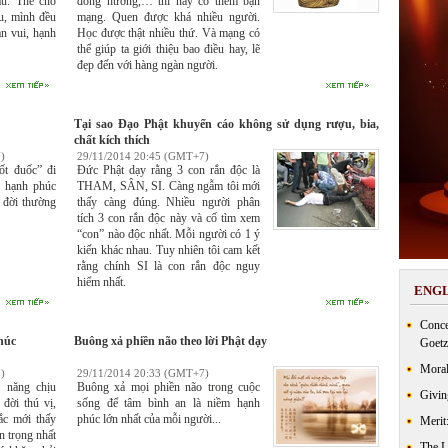
au. Thế cho
đồng hương,… thì nay có thêm bạn
au, mình đều
mạng. Quen được khá nhiều người.
an vui, hạnh
Học được thật nhiều thứ. Và mạng có
thể giúp ta giới thiệu bao điều hay, lẽ
đẹp đến với hàng ngàn người.
Tại sao Đạo Phật khuyến cáo không sử dụng rượu, bia,
chất kích thích
)
29/11/2014 20:45 (GMT+7)
ốt đuốc” đi
Đức Phật dạy rằng 3 con rắn độc là
i hạnh phúc
THAM, SÂN, SI. Càng ngẫm tôi mới
 đời thường
thấy càng đúng. Nhiều người phân
tích 3 con rắn độc này và cố tìm xem
“con” nào độc nhất. Mỗi người có 1 ý
kiến khác nhau. Tuy nhiên tôi cam kết
rằng chính SI là con rắn độc nguy
hiểm nhất.
ENGL
Conce
húc
Buông xả phiền não theo lời Phật dạy
Goetz
Moral
)
29/11/2014 20:33 (GMT+7)
 năng chịu
Buông xả mọi phiền não trong cuộc
Givin
đời thú vị,
sống để tâm bình an là niềm hạnh
ắc mới thấy
phúc lớn nhất của mỗi người...
Merit
n trọng nhất
The 