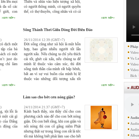
 lớn lên mọi
Thiên và nhìn vào hiện tượng xã hội,
à đa số các
có người thông minh, có người quyền
ế giới, con
thế, có thợ thuyền, công nhân và có cả
 nghĩa tiêu
người nô lệ mà từ đó, đạo Bà-la-môn
của chúng ta
đã phân định rằng người sanh ra từ
việc trở nên
miệng của Phạm Thiên thì trở thành
Sống Thảnh Thơi Giữa Dòng Đời Điên Đảo
 một thứ gì
nhà thuyết giáo, tức đạo sĩ Bà-la-môn.
ta đang có.
)
26/11/2014 12:39 (GMT+7)
ó dịch một
Đời sống cũng như xã hội là một hỗn
Pháp
 tập của bà
hợp, bao gồm nhiều người tốt lẫn
Video
sách có một
người xấu. Nếu chúng ta chỉ yêu thích
Vu La
n’t just do
cái tốt, ghét cái xấu, nếu chúng ta để
ừng chỉ làm
mình lệ thuộc vào cảm xúc, thì đời
Video
.
sống tinh thần của mình rất bấp bênh,
Video
bất an vì sự vui buồn của mình bị lệ
Bích
thuộc vào những đối tượng xấu tốt
trong xã hội, hoàn cảnh bên ngoài.
» AUD
Làm sao cho bớt cơn nóng giận?
)
24/11/2014 21:37 (GMT+7)
, tội lỗi là
Kính bạch thầy, xin thầy chỉ cho con
ó một cái gì
phương cách nào để cho con bớt nóng
Audio
ép của Đấng
giận. Dù con biết rằng, khi con giận và
Audio
h động của
nổi nóng thì con cố gắng niệm Phật
Audio
nhưng thật sự trong lòng con rất là tức
Albu
tối mà không biết phải làm sao cho hết