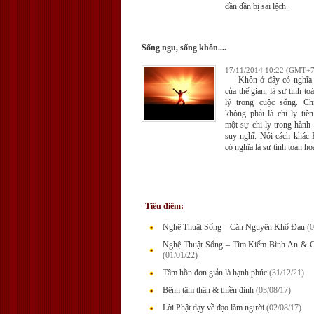
dần dần bị sai lệch.
Sống ngu, sống khôn....
17/11/2014 10:22 (GMT+7
Khôn ở đây có nghĩa l
của thế gian, là sự tính toá
lý trong cuộc sống. Ch
không phải là chi ly tiề
một sự chi ly trong hành
suy nghĩ. Nói cách khác
có nghĩa là sự tính toán ho
Tiêu điểm:
Nghệ Thuật Sống – Căn Nguyên Khổ Đau
(0
Nghệ Thuật Sống – Tìm Kiếm Bình An & C
(01/01/22)
Tâm hồn đơn giản là hạnh phúc
(31/12/21)
Bệnh tâm thần & thiền định
(03/08/17)
Lời Phật dạy về đạo làm người
(02/08/17)