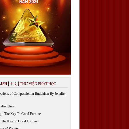
ISH
中文
THƯ VIỆN PHẬT HỌC
ptions of Compassion in Buddhism By Jennifer
 discipline
g - The Key To Good Fortune
: The Key To Good Fortune
Law of Kamma