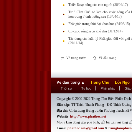
Thiền là sự sống của con người
(30/04/17)
Từ " Cảm Ơn" sẽ làm cho cuộc sống của b
hơn trong 7 tình huống sau
(13/04/17)
Phật giáo trong thời đại khoa học
(24/03/15)
Có cuộc sống là có khổ đau
(31/12/14)
Tác dụng của luân lý Phật giáo đối với giới 
(29/11/14)
Về trang trước
Về đầu trang
Về đầu trang
▲
Trang Chủ
Lời Ngỏ
Thời sự
Tu học
Phật pháp
Giáo
Copyright © 2009-2022 Trung Tâm Biên Phiên Dịch T
Biên tập:
TT Thích Thanh Phong - ĐĐ Thích Quảng
Địa chỉ:
Chùa Long Hưng , thôn Phương Trạch, xã V
Website
:
http://www.phathoc.net
Mọi ý kiến đóng góp phê bình, gởi bài xin vui lòng gử
Email:
phathoc.net@gmail.com
&
trungtamphien