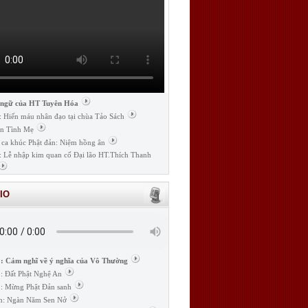
 ngữ của HT Tuyên Hóa
: Hiến máu nhân đạo tại chùa Tảo Sách
n Tình Mẹ
 ca khúc Phật đản: Niệm hồng ân
: Lễ nhập kim quan cố Đại lão HT.Thích Thanh
IO
: Cảm nghĩ về ý nghĩa của Vô Thường
: Đất Phật Nghệ An
: Mừng Phật Đản sanh
m: Ngàn Năm Sen Nở