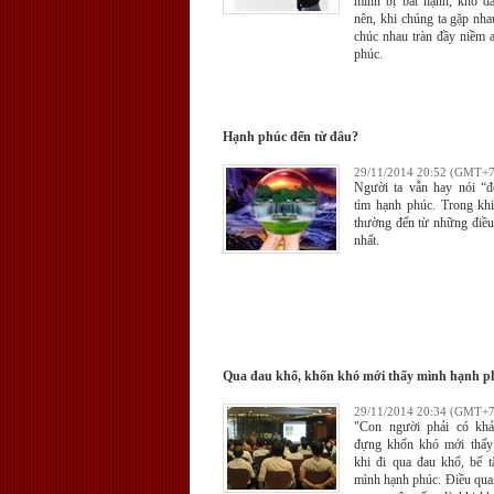
mình bị bất hạnh, khổ đ
nên, khi chúng ta gặp nh
chúc nhau tràn đầy niềm 
phúc.
Hạnh phúc đến từ đâu?
29/11/2014 20:52 (GMT+7
Người ta vẫn hay nói “đ
tìm hạnh phúc. Trong kh
thường đến từ những điều
nhất.
Qua đau khổ, khốn khó mới thấy mình hạnh p
29/11/2014 20:34 (GMT+7
"Con người phải có khả
đựng khốn khó mới thấy 
khi đi qua đau khổ, bế t
mình hạnh phúc. Điều qua