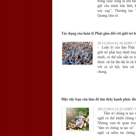
trong cuộc sống là khi k
giữ cho mình bản lĩnh,
suy sụp", Thượng tọa 
Quang chia sẻ.
Tác dụng của luân lý Phật giáo đối với giới trẻ 
29/11/2014 01:18 (GMT+7
- Luân lý của đạo Phật 
giới trẻ phát huy nhiệt hu
mình, có thể uốn nắn tư t
được cái lợi lâu dài là cái
với cả xã hội, hòa cái 
chung.
Một việc bạn cần làm để tìm thấy hạnh phúc đí
28/11/2014 22:22 (GMT+7
Tâm trí chúng ta tạo r
nghĩ có thể khiến chúng 
Nhưng cụm từ quan trọn
“tâm trí chúng ta tạo ra
nghĩ và niềm tin chúng