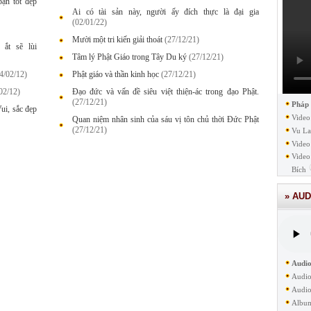
ạn tốt đẹp
Ai có tài sản này, người ấy đích thực là đại gia
(02/01/22)
Mười một tri kiến giải thoát
(27/12/21)
ắt sẽ lùi
Tâm lý Phật Giáo trong Tây Du ký
(27/12/21)
4/02/12)
Phật giáo và thần kinh học
(27/12/21)
02/12)
Đạo đức và vấn đề siêu việt thiện-ác trong đạo Phật.
(27/12/21)
Pháp
i, sắc đẹp
Video
Quan niệm nhân sinh của sáu vị tôn chủ thời Đức Phật
(27/12/21)
Vu La
Video
Video
Bích
» AUD
Audio
Audio
Audio
Albu