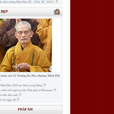
úc đón mừng Phật Đản (PL: 2556, DL: 2012)
H ĐẸP
i huấn của Cố Trưởng lão Hòa thượng Thích Phổ
ễ Phật Đản 2018 tại chùa Long Hưng
t cuốn trôi ngôi tự viện Phật giáo ở Myanmar
ện đến đản sinh
ử với ngày tết
PHÁP ÂM