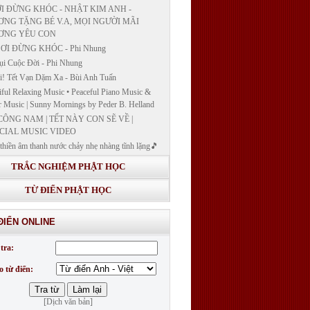
I ĐỪNG KHÓC - NHẬT KIM ANH -
NG TẶNG BÉ V.A, MỌI NGƯỜI MÃI
ƠNG YÊU CON
ƠI ĐỪNG KHÓC - Phi Nhung
ụi Cuộc Đời - Phi Nhung
! Tết Vạn Dặm Xa - Bùi Anh Tuấn
iful Relaxing Music • Peaceful Piano Music &
r Music | Sunny Mornings by Peder B. Helland
CÔNG NAM | TẾT NÀY CON SẼ VỀ |
CIAL MUSIC VIDEO
thiền âm thanh nước chảy nhẹ nhàng tĩnh lặng🎵
thiền lặng tâm
TRẮC NGHIỆM PHẬT HỌC
ĐÁP VÀ BẾ GIẢNG LỚP "GIẢNG GIẢI
H BẢN NGUYỆN CÔNG ĐỨC DƯỢC SƯ
TỪ ĐIỂN PHẬT HỌC
 LY QUANG NHƯ LAI"
G GIẢI KINH DƯỢC SƯ - BÀI 14/ GIẢNG
ĐIỂN ONLINE
I KINH BẢN NGUYỆN CÔNG ĐỨC DƯỢC
LƯU LY QUANG NHƯ LAI
tra:
G GIẢI KINH DƯỢC SƯ
o từ điển:
[Dịch văn bản]