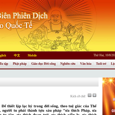
Thứ Hai, 10/8/2
glish
中文
Mobile
Tu tập
Phật pháp
Giáo dục Đời sống
Nghiên cứu
Văn hóa
Tuổi trẻ
Lị
Kích cỡ chữ:
Để thiết lập lạc hỷ trong đời sống, theo tuệ giác của Thế 
, người tu phải thành tựu sáu pháp “ưa thích Pháp, ưa 
h tu tập, ưa thích đoạn trừ, ưa thích viễn ly, ưa thích 