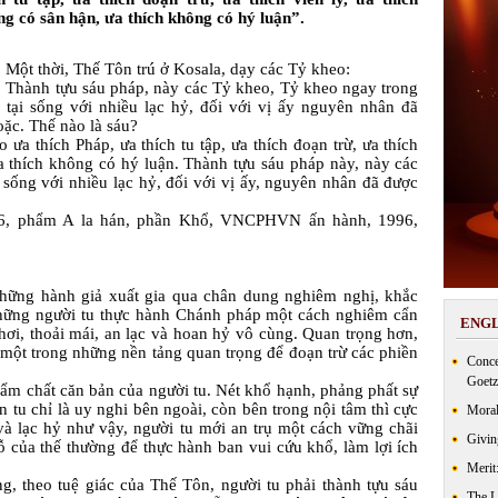
g có sân hận, ưa thích không có hý luận”.
Một thời, Thế Tôn trú ở Kosala, dạy các Tỷ kheo:
Thành tựu sáu pháp, này các Tỷ kheo, Tỷ kheo ngay trong 
 tại sống với nhiều lạc hỷ, đối với vị ấy nguyên nhân đã 
oặc. Thế nào là sáu? 
ưa thích Pháp, ưa thích tu tập, ưa thích đoạn trừ, ưa thích 
a thích không có hý luận. Thành tựu sáu pháp này, này các 
sống với nhiều lạc hỷ, đối với vị ấy, nguyên nhân đã được 
6, phẩm A la hán, phần Khổ, VNCPHVN ấn hành, 1996, 
hững hành giả xuất gia qua chân dung nghiêm nghị, khắc 
hững người tu thực hành Chánh pháp một cách nghiêm cẩn 
ENGL
thơi, thoải mái, an lạc và hoan hỷ vô cùng. Quan trọng hơn, 
à một trong những nền tảng quan trọng để đoạn trừ các phiền 
Conce
Goetz
ẩm chất căn bản của người tu. Nét khổ hạnh, phảng phất sự 
tu chỉ là uy nghi bên ngoài, còn bên trong nội tâm thì cực 
Moral
và lạc hỷ như vậy, người tu mới an trụ một cách vững chãi 
Givin
 của thế thường để thực hành ban vui cứu khổ, làm lợi ích 
Merit
ng, theo tuệ giác của Thế Tôn, người tu phải thành tựu sáu 
The 