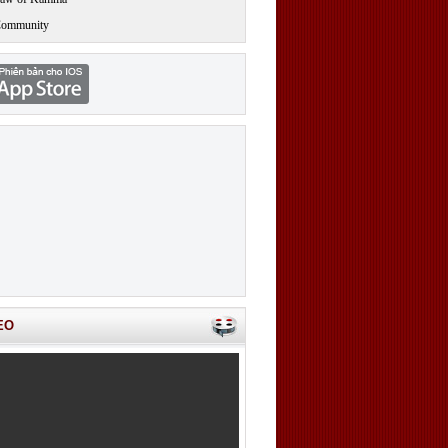
Community
EO