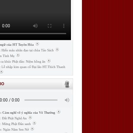
 ngữ của HT Tuyên Hóa
: Hiến máu nhân đạo tại chùa Tảo Sách
n Tình Mẹ
 ca khúc Phật đản: Niệm hồng ân
: Lễ nhập kim quan cố Đại lão HT.Thích Thanh
IO
: Cảm nghĩ về ý nghĩa của Vô Thường
: Đất Phật Nghệ An
: Mừng Phật Đản sanh
m: Ngàn Năm Sen Nở