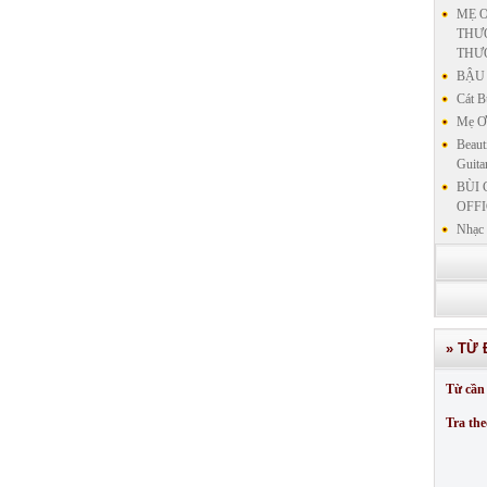
MẸ Ơ
THƯƠ
THƯ
BẬU 
Cát B
Mẹ Ơi
Beaut
Guita
BÙI 
OFFI
Nhạc 
Nhạc 
VẤN 
KIN
LƯU
GIẢN
» TỪ 
GIẢ
SƯ 
Từ cần 
GIẢN
Tra the