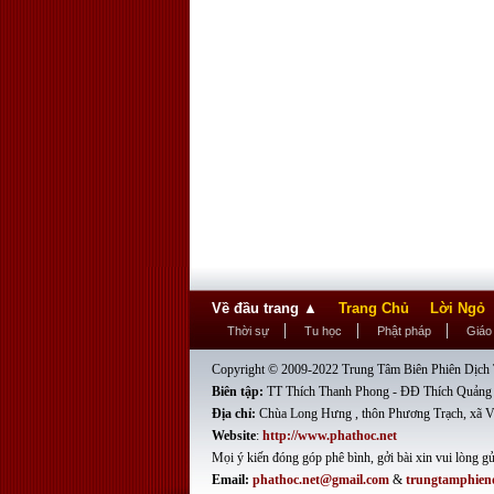
Về đầu trang
▲
Trang Chủ
Lời Ngỏ
Thời sự
Tu học
Phật pháp
Giáo
Copyright © 2009-2022 Trung Tâm Biên Phiên Dịch T
Biên tập:
TT Thích Thanh Phong - ĐĐ Thích Quảng
Địa chỉ:
Chùa Long Hưng , thôn Phương Trạch, xã V
Website
:
http://www.phathoc.net
Mọi ý kiến đóng góp phê bình, gởi bài xin vui lòng gử
Email:
phathoc.net@gmail.com
&
trungtamphien