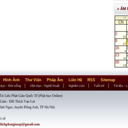
» ÂM 
<<
CN
2
20
9
27
16
4
23
11
30
18
Hình Ảnh
Thư Viện
Pháp Âm
Liên Hệ
RSS
Sitemap
 dục - Đời sống
Văn học - Nghệ thuật
Nghiên cứu
Tuổi trẻ
Tài liệu - 
ư Liệu Phật Giáo Quốc Tế (Phật học Online)
 Lâm - ĐĐ Thích Vạn Lợi
ĩnh Ngọc, huyện Đông Anh, TP Hà Nội.
i về
dichphatgiaoqt@gmail.com