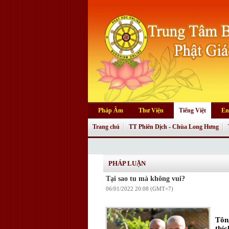
Pháp Âm
Thư Viện
Tiếng Việt
En
Trang chủ
TT Phiên Dịch - Chùa Long Hưng
PHÁP LUẬN
Tại sao tu mà không vui?
06/01/2022 20:08 (GMT+7)
Tôn
thíc