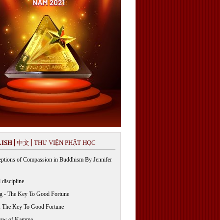
ISH
中文
THƯ VIỆN PHẬT HỌC
ptions of Compassion in Buddhism By Jennifer
 discipline
g - The Key To Good Fortune
: The Key To Good Fortune
Law of Kamma