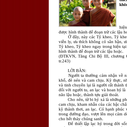
khôn
hiện
được hình thành để đoạn trừ các lậu h
Ở đây, này các Tỷ kheo, Tỷ kheo 
viễn ly, ưa thích không có sân hận, ư
Tỷ kheo, Tỷ kheo ngay trong hiện tại 
hình thành để đoạn trừ các lậu hoặc.
(ĐTKVN, Tăng Chi Bộ III, chương 
tr.243)
LỜI BÀN:
Người ta thường cảm nhận về n
khổ, đè nén và cam chịu. Kỳ thực, n
và tinh chuyên lại là người rất thảnh 
đối với người tu, an lạc và hoan hỷ l
não lậu hoặc, thành tựu giải thoát.
Cho nên, từ bi hỷ xả là những ph
cam chịu, kham nhẫn của các bậc chân 
kỳ thảnh thơi, an lạc. Có hạnh phúc 
trong đường đạo, vượt lên mọi cám dỗ
cho hết thảy chúng sanh.
Để thiết lập lạc hỷ trong đời số