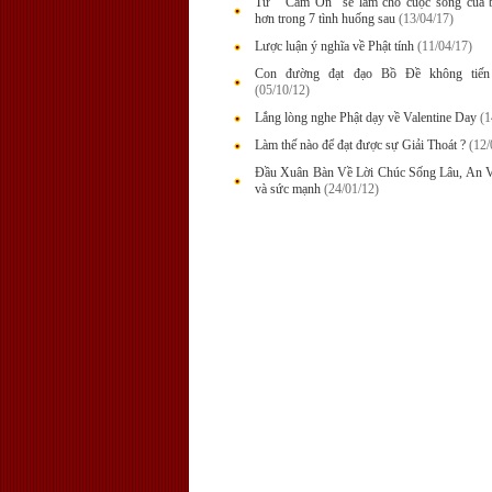
Từ " Cảm Ơn" sẽ làm cho cuộc sống của b
hơn trong 7 tình huống sau
(13/04/17)
Lược luận ý nghĩa về Phật tính
(11/04/17)
Con đường đạt đạo Bồ Đề không tiến 
(05/10/12)
Lắng lòng nghe Phật dạy về Valentine Day
(1
Làm thế nào để đạt được sự Giải Thoát ?
(12/
Đầu Xuân Bàn Về Lời Chúc Sống Lâu, An Vu
và sức mạnh
(24/01/12)