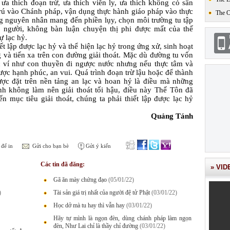
 ưa thích đoạn trừ, ưa thích viễn ly, ưa thích không có sân 
trú vào Chánh pháp, vận dụng thực hành giáo pháp vào thực 
The 
ng nguyên nhân mang đến phiền lụy, chọn môi trường tu tập 
i người, không bàn luận chuyện thị phi được mất của thế 
ự lạc hỷ.
 lập được lạc hỷ và thể hiện lạc hỷ trong ứng xử, sinh hoạt 
và tiến xa trên con đường giải thoát. Mặc dù đường tu vốn 
 ví như con thuyền đi ngược nước nhưng nếu thực tâm và 
được hạnh phúc, an vui. Quá trình đoạn trừ lậu hoặc để thành 
ược đặt trên nền tảng an lạc và hoan hỷ là điều mà những 
h không làm nên giải thoát tối hậu, điều này Thế Tôn đã 
 mục tiêu giải thoát, chúng ta phải thiết lập được lạc hỷ 
Quảng Tánh
để in
Gửi cho bạn bè
Gửi ý kiến
Các tin đã đăng:
» VID
Gã ăn mày chứng đạo
(05/01/22)
)
Tài sản giá trị nhất của người đệ tử Phật
(03/01/22)
Học dở mà tu hay thì vẫn hay
(03/01/22)
Hãy tự mình là ngọn đèn, dùng chánh pháp làm ngọn
đèn, Như Lai chỉ là thầy chỉ đường
(03/01/22)