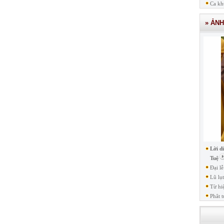
Ca kh
» ẢN
Lời d
Tuệ
Đại l
Lũ lụ
Từ hi
Phât t