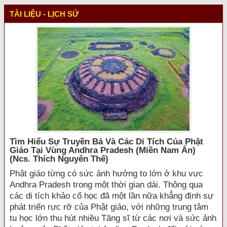
TÀI LIỆU - LỊCH SỬ
Tìm Hiểu Sự Truyền Bá Và Các Di Tích Của Phật
Giáo Tại Vùng Andhra Pradesh (miền Nam Ấn)
(ncs. Thích Nguyên Thế)
Phật giáo từng có sức ảnh hưởng to lớn ở khu vực
Andhra Pradesh trong một thời gian dài. Thông qua
các di tích khảo cổ học đã một lần nữa khẳng định sự
phát triển rực rỡ của Phật giáo, với những trung tâm
tu học lớn thu hút nhiều Tăng sĩ từ các nơi và sức ảnh