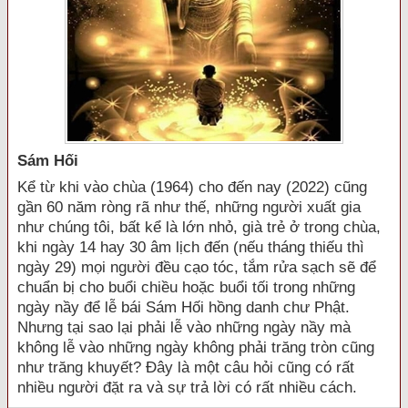
Sám Hối
Kể từ khi vào chùa (1964) cho đến nay (2022) cũng
gần 60 năm ròng rã như thế, những người xuất gia
như chúng tôi, bất kể là lớn nhỏ, già trẻ ở trong chùa,
khi ngày 14 hay 30 âm lịch đến (nếu tháng thiếu thì
ngày 29) mọi người đều cạo tóc, tắm rửa sạch sẽ để
chuẩn bị cho buổi chiều hoặc buổi tối trong những
ngày nầy để lễ bái Sám Hối hồng danh chư Phật.
Nhưng tại sao lại phải lễ vào những ngày nầy mà
không lễ vào những ngày không phải trăng tròn cũng
như trăng khuyết? Đây là một câu hỏi cũng có rất
nhiều người đặt ra và sự trả lời có rất nhiều cách.