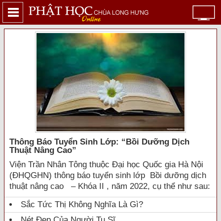
Thông Báo Tuyển Sinh Lớp: “bồi Dưỡng Dịch
Thuật Nâng Cao”
Viện Trần Nhân Tông thuộc Đại học Quốc gia Hà Nội
(ĐHQGHN) thông báo tuyển sinh lớp Bồi dưỡng dịch
thuật nâng cao – Khóa II , năm 2022, cụ thể như sau:
Sắc Tức Thị Không Nghĩa Là Gì?
Nét Đẹp Của Người Tu Sĩ