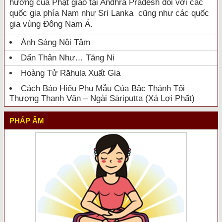
hưởng của Phật giáo tại Andhra Pradesh đối với các
quốc gia phía Nam như Sri Lanka cũng như các quốc
gia vùng Đông Nam Á.
Ánh Sáng Nội Tâm
Dấn Thân Như… Tăng Ni
Hoàng Tử Rāhula Xuất Gia
Cách Báo Hiếu Phụ Mẫu Của Bậc Thánh Tối
Thượng Thanh Văn – Ngài Sāriputta (Xá Lợi Phất)
PHÁP ÂM