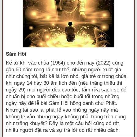
Sám Hối
Kể từ khi vào chùa (1964) cho đến nay (2022) cũng
gần 60 năm ròng rã như thế, những người xuất gia
như chúng tôi, bất kể là lớn nhỏ, già trẻ ở trong chùa,
khi ngày 14 hay 30 âm lịch đến (nếu tháng thiếu thì
ngày 29) mọi người đều cạo tóc, tắm rửa sạch sẽ để
chuẩn bị cho buổi chiều hoặc buổi tối trong những
ngày nầy để lễ bái Sám Hối hồng danh chư Phật.
Nhưng tại sao lại phải lễ vào những ngày nầy mà
không lễ vào những ngày không phải trăng tròn cũng
như trăng khuyết? Đây là một câu hỏi cũng có rất
nhiều người đặt ra và sự trả lời có rất nhiều cách.